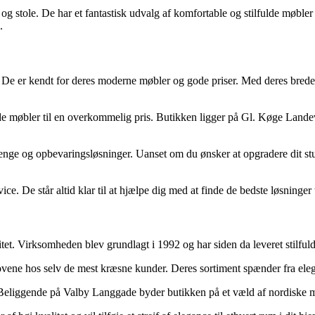
og stole. De har et fantastisk udvalg af komfortable og stilfulde møbler
.
 er kendt for deres moderne møbler og gode priser. Med deres brede sor
ulde møbler til en overkommelig pris. Butikken ligger på Gl. Køge Landev
, senge og opbevaringsløsninger. Uanset om du ønsker at opgradere dit st
. De står altid klar til at hjælpe dig med at finde de bedste løsninger t
t. Virksomheden blev grundlagt i 1992 og har siden da leveret stilful
e hos selv de mest kræsne kunder. Deres sortiment spænder fra elegante
. Beliggende på Valby Langgade byder butikken på et væld af nordiske m