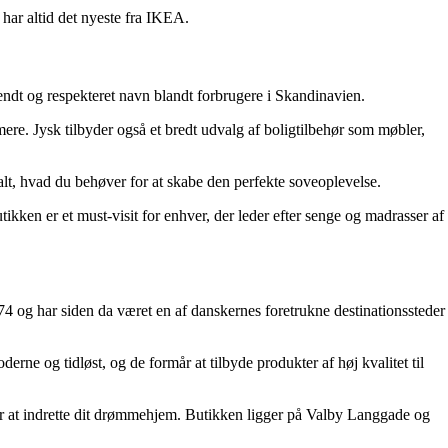
har altid det nyeste fra IKEA.
kendt og respekteret navn blandt forbrugere i Skandinavien.
ere. Jysk tilbyder også et bredt udvalg af boligtilbehør som møbler,
lt, hvad du behøver for at skabe den perfekte soveoplevelse.
utikken er et must-visit for enhver, der leder efter senge og madrasser af
4 og har siden da været en af danskernes foretrukne destinationssteder
rne og tidløst, og de formår at tilbyde produkter af høj kvalitet til
or at indrette dit drømmehjem. Butikken ligger på Valby Langgade og