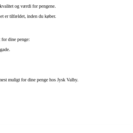
 kvalitet og værdi for pengene.
t er tilfældet, inden du køber.
t for dine penge:
egade.
å mest muligt for dine penge hos Jysk Valby.