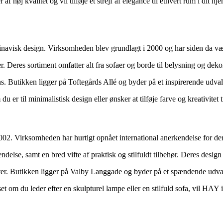
høj kvalitet og vil tilføje et strejf af elegance til ethvert rum i dit hj
navisk design. Virksomheden blev grundlagt i 2000 og har siden da være
. Deres sortiment omfatter alt fra sofaer og borde til belysning og dek
ns. Butikken ligger på Toftegårds Allé og byder på et inspirerende udval
r til minimalistisk design eller ønsker at tilføje farve og kreativitet t
02. Virksomheden har hurtigt opnået international anerkendelse for de
se, samt en bred vifte af praktisk og stilfuldt tilbehør. Deres design e
er. Butikken ligger på Valby Langgade og byder på et spændende udvalg 
set om du leder efter en skulpturel lampe eller en stilfuld sofa, vil 