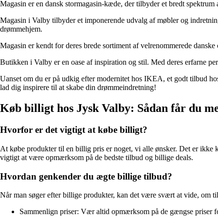
Magasin er en dansk stormagasin-kæde, der tilbyder et bredt spektrum 
Magasin i Valby tilbyder et imponerende udvalg af møbler og indretnings
drømmehjem.
Magasin er kendt for deres brede sortiment af velrenommerede danske og
Butikken i Valby er en oase af inspiration og stil. Med deres erfarne pe
Uanset om du er på udkig efter modernitet hos IKEA, et godt tilbud hos
lad dig inspirere til at skabe din drømmeindretning!
Køb billigt hos Jysk Valby: Sådan får du m
Hvorfor er det vigtigt at købe billigt?
At købe produkter til en billig pris er noget, vi alle ønsker. Det er ikke 
vigtigt at være opmærksom på de bedste tilbud og billige deals.
Hvordan genkender du ægte billige tilbud?
Når man søger efter billige produkter, kan det være svært at vide, om ti
Sammenlign priser: Vær altid opmærksom på de gængse priser for de