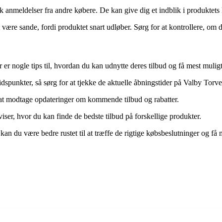
jek anmeldelser fra andre købere. De kan give dig et indblik i produktets
være sande, fordi produktet snart udløber. Sørg for at kontrollere, om de
r er nogle tips til, hvordan du kan udnytte deres tilbud og få mest mulig
dspunkter, så sørg for at tjekke de aktuelle åbningstider på Valby Torv
at modtage opdateringer om kommende tilbud og rabatter.
iser, hvor du kan finde de bedste tilbud på forskellige produkter.
ps kan du være bedre rustet til at træffe de rigtige købsbeslutninger og f