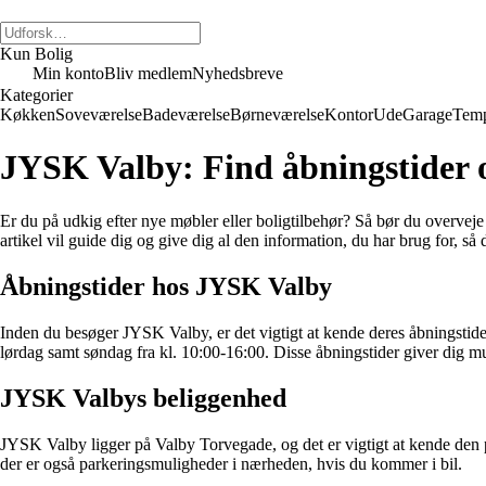
Kun Bolig
Min konto
Bliv medlem
Nyhedsbreve
Kategorier
Køkken
Soveværelse
Badeværelse
Børneværelse
Kontor
Ude
Garage
Temp
JYSK Valby: Find åbningstider 
Er du på udkig efter nye møbler eller boligtilbehør? Så bør du overvej
artikel vil guide dig og give dig al den information, du har brug for, så
Åbningstider hos JYSK Valby
Inden du besøger JYSK Valby, er det vigtigt at kende deres åbningstide
lørdag samt søndag fra kl. 10:00-16:00. Disse åbningstider giver dig mul
JYSK Valbys beliggenhed
JYSK Valby ligger på Valby Torvegade, og det er vigtigt at kende den p
der er også parkeringsmuligheder i nærheden, hvis du kommer i bil.