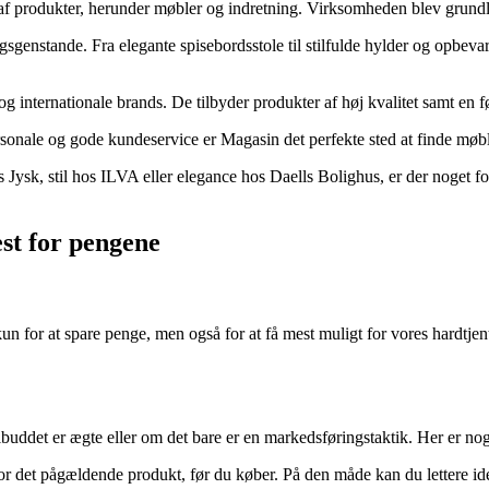
af produkter, herunder møbler og indretning. Virksomheden blev grundl
genstande. Fra elegante spisebordsstole til stilfulde hylder og opbevar
 internationale brands. De tilbyder produkter af høj kvalitet samt en f
rsonale og gode kundeservice er Magasin det perfekte sted at finde møble
 Jysk, stil hos ILVA eller elegance hos Daells Bolighus, er der noget 
est for pengene
kun for at spare penge, men også for at få mest muligt for vores hardtjente
lbuddet er ægte eller om det bare er en markedsføringstaktik. Her er nog
t pågældende produkt, før du køber. På den måde kan du lettere identifi