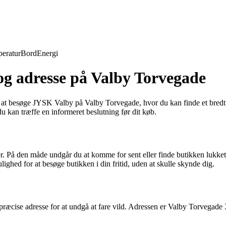
eratur
Bord
Energi
og adresse på Valby Torvegade
e at besøge JYSK Valby på Valby Torvegade, hvor du kan finde et bredt 
 du kan træffe en informeret beslutning før dit køb.
r. På den måde undgår du at komme for sent eller finde butikken lukket
ighed for at besøge butikken i din fritid, uden at skulle skynde dig.
ræcise adresse for at undgå at fare vild. Adressen er Valby Torvegade 