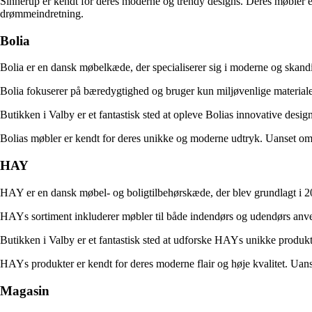
Sinnerup er kendt for deres moderne og trendy designs. Deres møbler er af 
drømmeindretning.
Bolia
Bolia er en dansk møbelkæde, der specialiserer sig i moderne og skandi
Bolia fokuserer på bæredygtighed og bruger kun miljøvenlige materialer
Butikken i Valby er et fantastisk sted at opleve Bolias innovative desig
Bolias møbler er kendt for deres unikke og moderne udtryk. Uanset om du e
HAY
HAY er en dansk møbel- og boligtilbehørskæde, der blev grundlagt i 20
HAYs sortiment inkluderer møbler til både indendørs og udendørs anvendel
Butikken i Valby er et fantastisk sted at udforske HAYs unikke produkt
HAYs produkter er kendt for deres moderne flair og høje kvalitet. Uan
Magasin