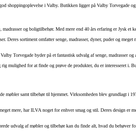
 god shoppingoplevelse i Valby. Butikken ligger på Valby Torvegade og 
e, madrasser og boligtilbehør. Med mere end 40 års erfaring er Jysk et 
ser. Deres sortiment omfatter senge, madrasser, dyner, puder og meget m
Valby Torvegade byder på et fantastisk udvalg af senge, madrasser og a
g rig mulighed for at finde og prøve de produkter, du er interesseret i. B
de møbler samt tilbehør til hjemmet. Virksomheden blev grundlagt i 197
meget mere, har ILVA noget for enhver smag og stil. Deres design er mode
brede udvalg af møbler og tilbehør kan du finde alt, hvad du behøver f