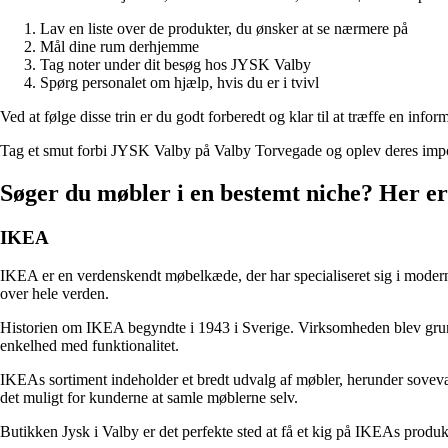
Lav en liste over de produkter, du ønsker at se nærmere på
Mål dine rum derhjemme
Tag noter under dit besøg hos JYSK Valby
Spørg personalet om hjælp, hvis du er i tvivl
Ved at følge disse trin er du godt forberedt og klar til at træffe en inf
Tag et smut forbi JYSK Valby på Valby Torvegade og oplev deres imponer
Søger du møbler i en bestemt niche? Her er
IKEA
IKEA er en verdenskendt møbelkæde, der har specialiseret sig i moderne
over hele verden.
Historien om IKEA begyndte i 1943 i Sverige. Virksomheden blev grund
enkelhed med funktionalitet.
IKEAs sortiment indeholder et bredt udvalg af møbler, herunder sovevæ
det muligt for kunderne at samle møblerne selv.
Butikken Jysk i Valby er det perfekte sted at få et kig på IKEAs produ