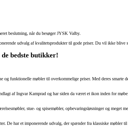
ormeret beslutning, når du besøger JYSK Valby.
ende udvalg af kvalitetsprodukter til gode priser. Du vil ikke blive s
 de bedste butikker!
 og funktionelle møbler til overkommelige priser. Med deres smarte des
lagt af Ingvar Kamprad og har siden da været et ikon inden for møbel
relsesmøbler, stue- og spisemøbler, opbevaringsløsninger og meget mere
kter. De har et imponerende udvalg, der spænder fra klassiske møbler ti