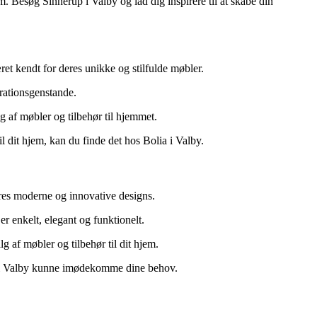
em. Besøg Sinnerup i Valby og lad dig inspirere til at skabe din
t kendt for deres unikke og stilfulde møbler.
orationsgenstande.
g af møbler og tilbehør til hjemmet.
il dit hjem, kan du finde det hos Bolia i Valby.
res moderne og innovative designs.
r enkelt, elegant og funktionelt.
af møbler og tilbehør til dit hjem.
HAY i Valby kunne imødekomme dine behov.