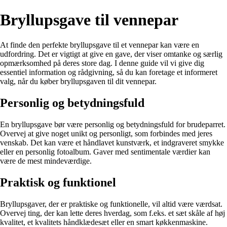
Bryllupsgave til vennepar
At finde den perfekte bryllupsgave til et vennepar kan være en
udfordring. Det er vigtigt at give en gave, der viser omtanke og særlig
opmærksomhed på deres store dag. I denne guide vil vi give dig
essentiel information og rådgivning, så du kan foretage et informeret
valg, når du køber bryllupsgaven til dit vennepar.
Personlig og betydningsfuld
En bryllupsgave bør være personlig og betydningsfuld for brudeparret.
Overvej at give noget unikt og personligt, som forbindes med jeres
venskab. Det kan være et håndlavet kunstværk, et indgraveret smykke
eller en personlig fotoalbum. Gaver med sentimentale værdier kan
være de mest mindeværdige.
Praktisk og funktionel
Bryllupsgaver, der er praktiske og funktionelle, vil altid være værdsat.
Overvej ting, der kan lette deres hverdag, som f.eks. et sæt skåle af høj
kvalitet, et kvalitets håndklædesæt eller en smart køkkenmaskine.