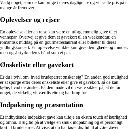
Vælg noget, som de kan bruge i deres daglige liv og vil sætte pris på i
mange år fremover.
Oplevelser og rejser
En oplevelse eller en rejse kan være en uforglemmelig gave til et
vennepar. Overvej at give dem et gavekort til en weekendtur, en
romantisk middag på en gourmetrestaurant eller billetter til deres
yndlingskoncert. En oplevelse vil ikke kun give dem glæde og minder,
men også styrke deres bånd som et par.
Ønskeliste eller gavekort
Er du i tvivl om, hvad brudeparret ønsker sig? En anden god mulighed
er at spørge efter deres ønskeliste eller give et gavekort, så de kan
købe, hvad de ønsker. På den måde vil du være sikker på, at de får
noget, de virkelig vil værdi­sætte og har brug for.
Indpakning og præsentation
Et indbydende indpakket gave kan tilføje en ekstra touch af kærlighed
og omhu. Brug tid på at vælge en smuk indpakning og et personligt
kort til brudeparret. At vise, at du har taget dig tid til at gøre gaven