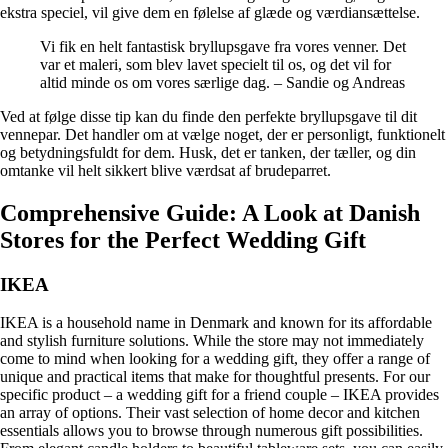
ekstra speciel, vil give dem en følelse af glæde og værdiansættelse.
Vi fik en helt fantastisk bryllupsgave fra vores venner. Det
var et maleri, som blev lavet specielt til os, og det vil for
altid minde os om vores særlige dag. – Sandie og Andreas
Ved at følge disse tip kan du finde den perfekte bryllupsgave til dit
vennepar. Det handler om at vælge noget, der er personligt, funktionelt
og betydningsfuldt for dem. Husk, det er tanken, der tæller, og din
omtanke vil helt sikkert blive værdsat af brudeparret.
Comprehensive Guide: A Look at Danish
Stores for the Perfect Wedding Gift
IKEA
IKEA is a household name in Denmark and known for its affordable
and stylish furniture solutions. While the store may not immediately
come to mind when looking for a wedding gift, they offer a range of
unique and practical items that make for thoughtful presents. For our
specific product – a wedding gift for a friend couple – IKEA provides
an array of options. Their vast selection of home decor and kitchen
essentials allows you to browse through numerous gift possibilities.