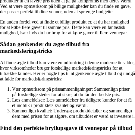
produkter til en lavere pris uden at gå på kompromis med deres værdi.
Ved at være opmærksom på billige muligheder kan du finde en gave,
der passer perfekt til dine venner, uden at sprænge budgettet.
En anden fordel ved at finde et billigt produkt er, at du har mulighed
for at købe flere gaver til samme pris. Dette kan være en fantastisk
mulighed, især hvis du har brug for at købe gaver til flere vennepar.
Sådan genkender du ægte tilbud fra
markedsføringstricks
At finde ægte tilbud kan være en udfordring i denne moderne tidsalder,
hvor virksomheder bruger forskellige markedsføringstricks for at
tiltrække kunder. Her er nogle tips til at genkende ægte tilbud og undgå
at falde for markedsføringstricks:
Vær opmærksom på prissammenligninger: Sammenlign priser
på forskellige steder for at sikre, at du får den bedste pris.
Læs anmeldelser: Læs anmeldelser fra tidligere kunder for at få
et indblik i produktets kvalitet og værdi.
Sammenlign kvalitet: Undersøg produktdetaljer og sammenlign
dem med prisen for at afgøre, om tilbuddet er værd at investere i.
Find den perfekte bryllupsgave til vennepar på tilbud