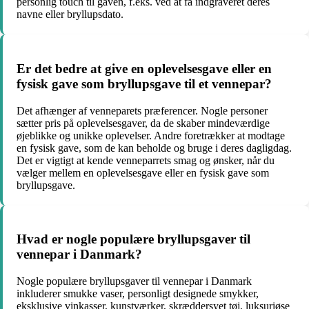
personlig touch til gaven, f.eks. ved at få indgraveret deres
navne eller bryllupsdato.
Er det bedre at give en oplevelsesgave eller en
fysisk gave som bryllupsgave til et vennepar?
Det afhænger af venneparets præferencer. Nogle personer
sætter pris på oplevelsesgaver, da de skaber mindeværdige
øjeblikke og unikke oplevelser. Andre foretrækker at modtage
en fysisk gave, som de kan beholde og bruge i deres dagligdag.
Det er vigtigt at kende venneparrets smag og ønsker, når du
vælger mellem en oplevelsesgave eller en fysisk gave som
bryllupsgave.
Hvad er nogle populære bryllupsgaver til
vennepar i Danmark?
Nogle populære bryllupsgaver til vennepar i Danmark
inkluderer smukke vaser, personligt designede smykker,
eksklusive vinkasser, kunstværker, skræddersyet tøj, luksuriøse