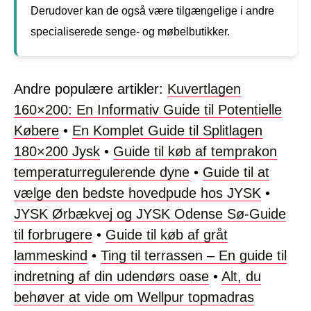
Derudover kan de også være tilgængelige i andre
specialiserede senge- og møbelbutikker.
Andre populære artikler:
Kuvertlagen
160×200: En Informativ Guide til Potentielle
Købere
•
En Komplet Guide til Splitlagen
180×200 Jysk
•
Guide til køb af temprakon
temperaturregulerende dyne
•
Guide til at
vælge den bedste hovedpude hos JYSK
•
JYSK Ørbækvej og JYSK Odense Sø-Guide
til forbrugere
•
Guide til køb af gråt
lammeskind
•
Ting til terrassen – En guide til
indretning af din udendørs oase
•
Alt, du
behøver at vide om Wellpur topmadras