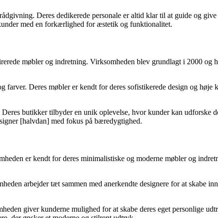
dgivning. Deres dedikerede personale er altid klar til at guide og give 
kunder med en forkærlighed for æstetik og funktionalitet.
spirerede møbler og indretning. Virksomheden blev grundlagt i 2000 og 
er og farver. Deres møbler er kendt for deres sofistikerede design og hø
Deres butikker tilbyder en unik oplevelse, hvor kunder kan udforske de 
 designer [halvdan] med fokus på bæredygtighed.
eden er kendt for deres minimalistiske og moderne møbler og indretnin
mheden arbejder tæt sammen med anerkendte designere for at skabe inno
heden giver kunderne mulighed for at skabe deres eget personlige udt
ere, der ønsker et moderne og stilrent udtryk.