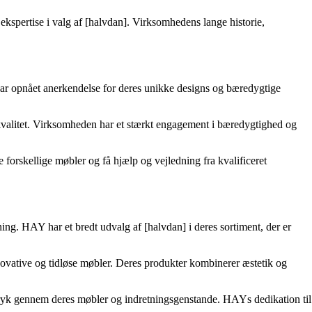
ekspertise i valg af [halvdan]. Virksomhedens lange historie,
har opnået anerkendelse for deres unikke designs og bæredygtige
je kvalitet. Virksomheden har et stærkt engagement i bæredygtighed og
forskellige møbler og få hjælp og vejledning fra kvalificeret
g. HAY har et bredt udvalg af [halvdan] i deres sortiment, der er
vative og tidløse møbler. Deres produkter kombinerer æstetik og
ryk gennem deres møbler og indretningsgenstande. HAYs dedikation til