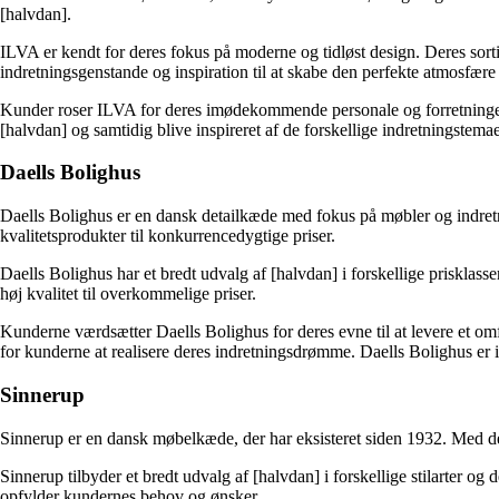
[halvdan].
ILVA er kendt for deres fokus på moderne og tidløst design. Deres sort
indretningsgenstande og inspiration til at skabe den perfekte atmosfære 
Kunder roser ILVA for deres imødekommende personale og forretningerne
[halvdan] og samtidig blive inspireret af de forskellige indretningstemae
Daells Bolighus
Daells Bolighus er en dansk detailkæde med fokus på møbler og indretn
kvalitetsprodukter til konkurrencedygtige priser.
Daells Bolighus har et bredt udvalg af [halvdan] i forskellige prisklas
høj kvalitet til overkommelige priser.
Kunderne værdsætter Daells Bolighus for deres evne til at levere et om
for kunderne at realisere deres indretningsdrømme. Daells Bolighus er 
Sinnerup
Sinnerup er en dansk møbelkæde, der har eksisteret siden 1932. Med dere
Sinnerup tilbyder et bredt udvalg af [halvdan] i forskellige stilarter o
opfylder kundernes behov og ønsker.