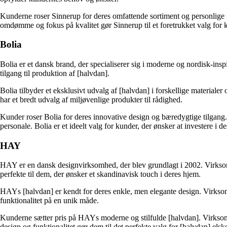
Kunderne roser Sinnerup for deres omfattende sortiment og personlige rå
omdømme og fokus på kvalitet gør Sinnerup til et foretrukket valg for 
Bolia
Bolia er et dansk brand, der specialiserer sig i moderne og nordisk-in
tilgang til produktion af [halvdan].
Bolia tilbyder et eksklusivt udvalg af [halvdan] i forskellige material
har et bredt udvalg af miljøvenlige produkter til rådighed.
Kunder roser Bolia for deres innovative design og bæredygtige tilgang. 
personale. Bolia er et ideelt valg for kunder, der ønsker at investere i
HAY
HAY er en dansk designvirksomhed, der blev grundlagt i 2002. Virksomh
perfekte til dem, der ønsker et skandinavisk touch i deres hjem.
HAYs [halvdan] er kendt for deres enkle, men elegante design. Virkso
funktionalitet på en unik måde.
Kunderne sætter pris på HAYs moderne og stilfulde [halvdan]. Virksom
design og funktionalitet gør dem til det perfekte valg for [halvdan] elsk