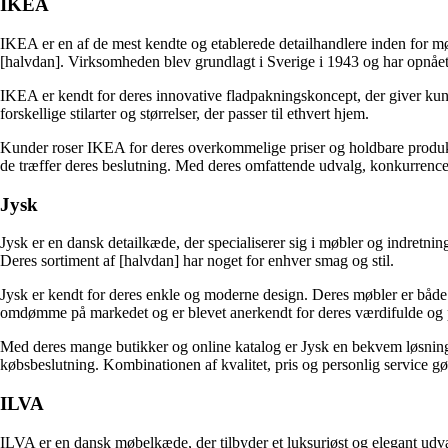
IKEA
IKEA er en af de mest kendte og etablerede detailhandlere inden for mø
[halvdan]. Virksomheden blev grundlagt i Sverige i 1943 og har opnået i
IKEA er kendt for deres innovative fladpakningskoncept, der giver ku
forskellige stilarter og størrelser, der passer til ethvert hjem.
Kunder roser IKEA for deres overkommelige priser og holdbare produkte
de træffer deres beslutning. Med deres omfattende udvalg, konkurrenced
Jysk
Jysk er en dansk detailkæde, der specialiserer sig i møbler og indretni
Deres sortiment af [halvdan] har noget for enhver smag og stil.
Jysk er kendt for deres enkle og moderne design. Deres møbler er både 
omdømme på markedet og er blevet anerkendt for deres værdifulde og p
Med deres mange butikker og online katalog er Jysk en bekvem løsning f
købsbeslutning. Kombinationen af kvalitet, pris og personlig service gør
ILVA
ILVA er en dansk møbelkæde, der tilbyder et luksuriøst og elegant udval