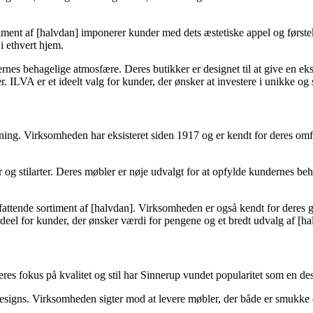
iment af [halvdan] imponerer kunder med dets æstetiske appel og førstek
i ethvert hjem.
s behagelige atmosfære. Deres butikker er designet til at give en eks
r. ILVA er et ideelt valg for kunder, der ønsker at investere i unikke og 
ing. Virksomheden har eksisteret siden 1917 og er kendt for deres omfa
ser og stilarter. Deres møbler er nøje udvalgt for at opfylde kundernes 
fattende sortiment af [halvdan]. Virksomheden er også kendt for deres 
ideel for kunder, der ønsker værdi for pengene og et bredt udvalg af [h
s fokus på kvalitet og stil har Sinnerup vundet popularitet som en desti
g designs. Virksomheden sigter mod at levere møbler, der både er smukke o