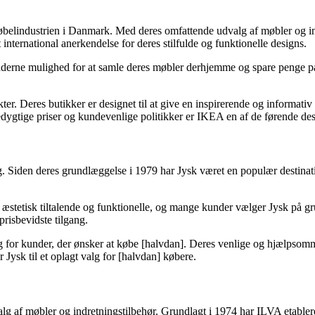
belindustrien i Danmark. Med deres omfattende udvalg af møbler og indr
nternational anerkendelse for deres stilfulde og funktionelle designs.
nderne mulighed for at samle deres møbler derhjemme og spare penge på
r. Deres butikker er designet til at give en inspirerende og informati
ygtige priser og kundevenlige politikker er IKEA en af de førende dest
ng. Siden deres grundlæggelse i 1979 har Jysk været en populær destinati
æstetisk tiltalende og funktionelle, og mange kunder vælger Jysk på gru
risbevidste tilgang.
or kunder, der ønsker at købe [halvdan]. Deres venlige og hjælpsomme p
 Jysk til et oplagt valg for [halvdan] købere.
g af møbler og indretningstilbehør. Grundlagt i 1974 har ILVA etableret