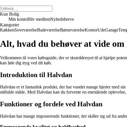
Kun Bolig
Min konto
Bliv medlem
Nyhedsbreve
Kategorier
Køkken
Soveværelse
Badeværelse
Børneværelse
Kontor
Ude
Garage
Temp
Alt, hvad du behøver at vide o
Velkommen til vores købsguide, der er skræddersyet til at hjælpe potenti
kan føle dig tryg ved dit køb.
Introduktion til Halvdan
Halvdan er et fantastisk produkt, der har vundet mange hjerter med sin
stilfulde måde. Med Halvdan kan du forvente en enestående oplevelse, u
Funktioner og fordele ved Halvdan
Halvdan har mange imponerende funktioner, der skiller sig ud fra and
Fremragende kvalitet og holdbarhed