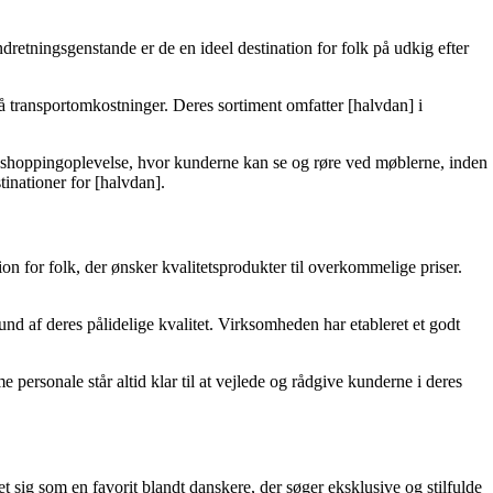
etningsgenstande er de en ideel destination for folk på udkig efter
 transportomkostninger. Deres sortiment omfatter [halvdan] i
v shoppingoplevelse, hvor kunderne kan se og røre ved møblerne, inden
inationer for [halvdan].
on for folk, der ønsker kvalitetsprodukter til overkommelige priser.
nd af deres pålidelige kvalitet. Virksomheden har etableret et godt
ersonale står altid klar til at vejlede og rådgive kunderne i deres
 sig som en favorit blandt danskere, der søger eksklusive og stilfulde