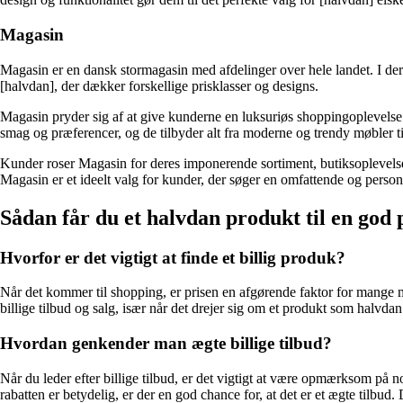
Magasin
Magasin er en dansk stormagasin med afdelinger over hele landet. I deres 
[halvdan], der dækker forskellige prisklasser og designs.
Magasin pryder sig af at give kunderne en luksuriøs shoppingoplevelse 
smag og præferencer, og de tilbyder alt fra moderne og trendy møbler ti
Kunder roser Magasin for deres imponerende sortiment, butiksoplevelse 
Magasin er et ideelt valg for kunder, der søger en omfattende og perso
Sådan får du et halvdan produkt til en god 
Hvorfor er det vigtigt at finde et billig produk?
Når det kommer til shopping, er prisen en afgørende faktor for mange menn
billige tilbud og salg, især når det drejer sig om et produkt som halvdan
Hvordan genkender man ægte billige tilbud?
Når du leder efter billige tilbud, er det vigtigt at være opmærksom på
rabatten er betydelig, er der en god chance for, at det er et ægte tilbu