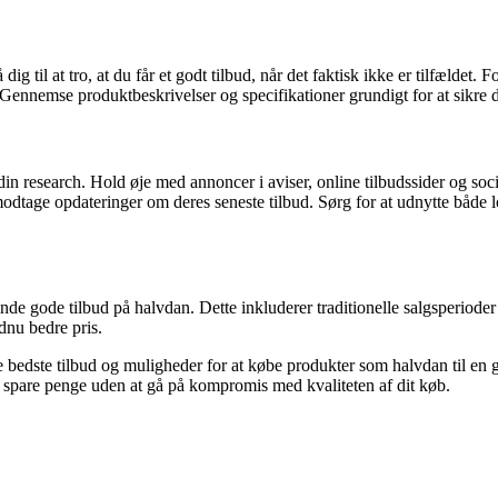
il at tro, at du får et godt tilbud, når det faktisk ikke er tilfældet. Fo
e. Gennemse produktbeskrivelser og specifikationer grundigt for at sikre di
 din research. Hold øje med annoncer i aviser, online tilbudssider og s
odtage opdateringer om deres seneste tilbud. Sørg for at udnytte både lo
t finde gode tilbud på halvdan. Dette inkluderer traditionelle salgsperi
ndnu bedre pris.
 bedste tilbud og muligheder for at købe produkter som halvdan til en
 spare penge uden at gå på kompromis med kvaliteten af dit køb.