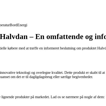
eratur
Bord
Energi
m Halvdan – En omfattende og in
elle købere med at træffe en informeret beslutning om produktet Halvdan.
 innovative teknologi og overlegne kvalitet. Dette produkt er skabt ti
anset om det er til dagligdagsbrug eller særlige begivenheder.
re lignende produkter på markedet. Lad os se nærmere på nogle af dem: