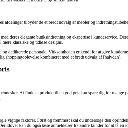
afdelinger tilbyder de et bredt udvalg af møbler og indretningstilbehør i
med deres elegante butiksindretning og ekspertise i kundeservice. Dere
l mere klassiske og tidløse designs.
og dedikerede personale. Virksomheden er kendt for at give kunderne mu
nlig shoppingoplevelse kombineret med et bredt udvalg af [halvdan].
pris
esker. At finde et produkt til en god pris kan spare dig for mange penge 
.
 nogle vigtige faktorer. Først og fremmest skal du undersøge den oprind
d. Derudover kan du også læse anmeldelser fra andre kunder for at få en 