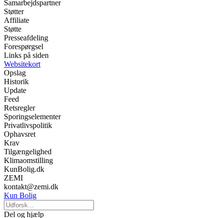
Samarbejdspartner
Støtter
Affiliate
Støtte
Presseafdeling
Forespørgsel
Links på siden
Websitekort
Opslag
Historik
Update
Feed
Retsregler
Sporingselementer
Privatlivspolitik
Ophavsret
Krav
Tilgængelighed
Klimaomstilling
KunBolig.dk
ZEMI
kontakt@zemi.dk
Kun Bolig
Del og hjælp