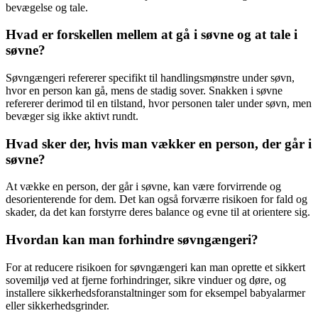
bevægelse og tale.
Hvad er forskellen mellem at gå i søvne og at tale i
søvne?
Søvngængeri refererer specifikt til handlingsmønstre under søvn,
hvor en person kan gå, mens de stadig sover. Snakken i søvne
refererer derimod til en tilstand, hvor personen taler under søvn, men
bevæger sig ikke aktivt rundt.
Hvad sker der, hvis man vækker en person, der går i
søvne?
At vække en person, der går i søvne, kan være forvirrende og
desorienterende for dem. Det kan også forværre risikoen for fald og
skader, da det kan forstyrre deres balance og evne til at orientere sig.
Hvordan kan man forhindre søvngængeri?
For at reducere risikoen for søvngængeri kan man oprette et sikkert
sovemiljø ved at fjerne forhindringer, sikre vinduer og døre, og
installere sikkerhedsforanstaltninger som for eksempel babyalarmer
eller sikkerhedsgrinder.