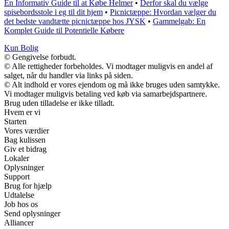
En Informativ Guide til at Købe Helmer
•
Derfor skal du vælge
spisebordsstole i eg til dit hjem
•
Picnictæppe: Hvordan vælger du
det bedste vandtætte picnictæppe hos JYSK
•
Gammelgab: En
Komplet Guide til Potentielle Købere
Kun Bolig
© Gengivelse forbudt.
© Alle rettigheder forbeholdes. Vi modtager muligvis en andel af
salget, når du handler via links på siden.
© Alt indhold er vores ejendom og må ikke bruges uden samtykke.
Vi modtager muligvis betaling ved køb via samarbejdspartnere.
Brug uden tilladelse er ikke tilladt.
Hvem er vi
Starten
Vores værdier
Bag kulissen
Giv et bidrag
Lokaler
Oplysninger
Support
Brug for hjælp
Udtalelse
Job hos os
Send oplysninger
Alliancer