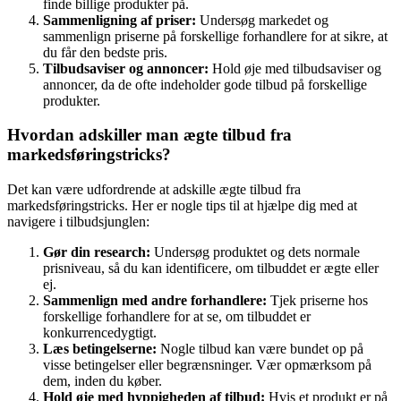
finde billige produkter på.
Sammenligning af priser:
Undersøg markedet og
sammenlign priserne på forskellige forhandlere for at sikre, at
du får den bedste pris.
Tilbudsaviser og annoncer:
Hold øje med tilbudsaviser og
annoncer, da de ofte indeholder gode tilbud på forskellige
produkter.
Hvordan adskiller man ægte tilbud fra
markedsføringstricks?
Det kan være udfordrende at adskille ægte tilbud fra
markedsføringstricks. Her er nogle tips til at hjælpe dig med at
navigere i tilbudsjunglen:
Gør din research:
Undersøg produktet og dets normale
prisniveau, så du kan identificere, om tilbuddet er ægte eller
ej.
Sammenlign med andre forhandlere:
Tjek priserne hos
forskellige forhandlere for at se, om tilbuddet er
konkurrencedygtigt.
Læs betingelserne:
Nogle tilbud kan være bundet op på
visse betingelser eller begrænsninger. Vær opmærksom på
dem, inden du køber.
Hold øje med hyppigheden af tilbud:
Hvis et produkt er på