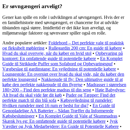
Er søvngængeri arveligt?
Gener kan spille en rolle i udviklingen af søvngængeri. Hvis der er
en familiehistorie med søvngængeri, er chancerne for at udvikle
tilstanden også større. Imidlertid er det ikke kun arveligt, og
miljømæssige faktorer og søvnvaner spiller også en rolle.
Andre populære artikler:
Foldebord – Det perfekte valg til praktisk
og fleksibelt møblering
•
Rullegardin 200 cm: En guide til købere
•
Hvad du skal overveje, når du køber en hvid stol
•
Opbevaring på
kontoret: En omfattende guide til potentielle købere
•
En Komplet
Guide til Strikkede Puffer som Sofabord og Opbevaringspuf
•
Vægbeslag til gardinstang: En vejledning til potentielle købere
•
Loungestole: En oversigt over hvad du skal vide, når du køber den
perfekte loungestol
•
Nakkepude til fly: Den ultimative guide til at
købe den perfekte nakkepude til din flyrejse
•
Madrasser i størrelsen
180×200 – Find den perfekte madras til din seng
•
Høie Babydyne:
Alt hvad du skal vide før dit køb
•
Puder og Tæpper: Find det
perfekte match til din blå sofa
•
Købsvejledning til rumdeler:
Hvilken rumdeler med 16 rum er bedst for dig?
•
En Guide til
Genopladelige AA Batterier – Sådan Træffer du Informerede
Købsbeslutninger
•
En Komplet Guide til Valg af Skummadras
•
Skænk lys eg: En omfattende guide til potentielle købere
•
Jysk
Værdier og Jysk Medarbejdere: En Guide til Potentielle Købere
•