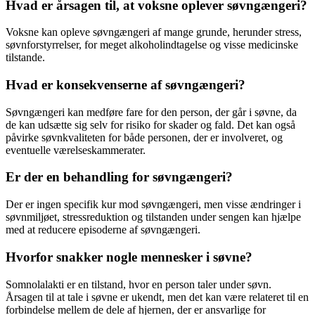
Hvad er årsagen til, at voksne oplever søvngængeri?
Voksne kan opleve søvngængeri af mange grunde, herunder stress,
søvnforstyrrelser, for meget alkoholindtagelse og visse medicinske
tilstande.
Hvad er konsekvenserne af søvngængeri?
Søvngængeri kan medføre fare for den person, der går i søvne, da
de kan udsætte sig selv for risiko for skader og fald. Det kan også
påvirke søvnkvaliteten for både personen, der er involveret, og
eventuelle værelseskammerater.
Er der en behandling for søvngængeri?
Der er ingen specifik kur mod søvngængeri, men visse ændringer i
søvnmiljøet, stressreduktion og tilstanden under sengen kan hjælpe
med at reducere episoderne af søvngængeri.
Hvorfor snakker nogle mennesker i søvne?
Somnolalakti er en tilstand, hvor en person taler under søvn.
Årsagen til at tale i søvne er ukendt, men det kan være relateret til en
forbindelse mellem de dele af hjernen, der er ansvarlige for