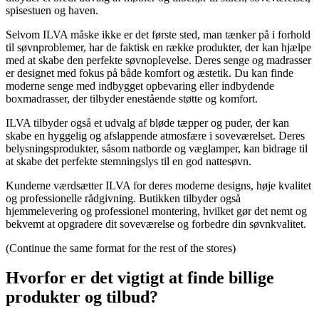
spisestuen og haven.
Selvom ILVA måske ikke er det første sted, man tænker på i forhold
til søvnproblemer, har de faktisk en række produkter, der kan hjælpe
med at skabe den perfekte søvnoplevelse. Deres senge og madrasser
er designet med fokus på både komfort og æstetik. Du kan finde
moderne senge med indbygget opbevaring eller indbydende
boxmadrasser, der tilbyder enestående støtte og komfort.
ILVA tilbyder også et udvalg af bløde tæpper og puder, der kan
skabe en hyggelig og afslappende atmosfære i soveværelset. Deres
belysningsprodukter, såsom natborde og væglamper, kan bidrage til
at skabe det perfekte stemningslys til en god nattesøvn.
Kunderne værdsætter ILVA for deres moderne designs, høje kvalitet
og professionelle rådgivning. Butikken tilbyder også
hjemmelevering og professionel montering, hvilket gør det nemt og
bekvemt at opgradere dit soveværelse og forbedre din søvnkvalitet.
(Continue the same format for the rest of the stores)
Hvorfor er det vigtigt at finde billige
produkter og tilbud?