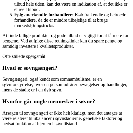
tilbud hele tiden, kan det være en indikation af, at det ikke er
et reelt tilbud.
Følg anerkendte forhandlere:
Køb fra kendte og betroede
forhandlere, da de er mindre tilbøjelige til at bruge
markedsføringstricks.
At finde billige produkter og gode tilbud er vigtigt for at få mere for
pengene. Ved at følge disse retningslinjer kan du spare penge og
samtidig investere i kvalitetsprodukter.
Ofte stillede spørgsmål
Hvad er søvngængeri?
Søvngængeri, også kendt som somnambulisme, er en
søvnforstyrrelse, hvor en person udfører bevægelser og handlinger,
mens de stadig er i en dyb søvn.
Hvorfor går nogle mennesker i søvne?
Årsagen til søvngængeri er ikke helt klarlagt, men det antages at
være relateret til ubalancer i søvnstadierne, genetiske faktorer og
nedsat funktion af hjernen i søvntilstand.