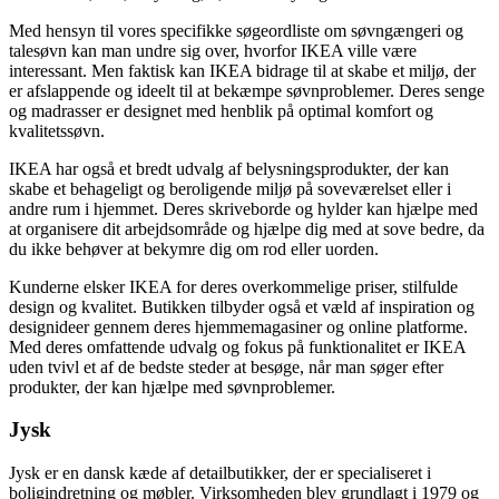
Med hensyn til vores specifikke søgeordliste om søvngængeri og
talesøvn kan man undre sig over, hvorfor IKEA ville være
interessant. Men faktisk kan IKEA bidrage til at skabe et miljø, der
er afslappende og ideelt til at bekæmpe søvnproblemer. Deres senge
og madrasser er designet med henblik på optimal komfort og
kvalitetssøvn.
IKEA har også et bredt udvalg af belysningsprodukter, der kan
skabe et behageligt og beroligende miljø på soveværelset eller i
andre rum i hjemmet. Deres skriveborde og hylder kan hjælpe med
at organisere dit arbejdsområde og hjælpe dig med at sove bedre, da
du ikke behøver at bekymre dig om rod eller uorden.
Kunderne elsker IKEA for deres overkommelige priser, stilfulde
design og kvalitet. Butikken tilbyder også et væld af inspiration og
designideer gennem deres hjemmemagasiner og online platforme.
Med deres omfattende udvalg og fokus på funktionalitet er IKEA
uden tvivl et af de bedste steder at besøge, når man søger efter
produkter, der kan hjælpe med søvnproblemer.
Jysk
Jysk er en dansk kæde af detailbutikker, der er specialiseret i
boligindretning og møbler. Virksomheden blev grundlagt i 1979 og