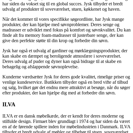
har siden da vokset sig til en global succes. Jysk tilbyder et bredt
udvalg af produkter til soveværelset, stuen, køkkenet og haven.
Når det kommer til vores specifikke søgeordliste, har Jysk mange
produkter, der kan hjælpe med søvnproblemer. Deres senge og
madrasser er udviklet med fokus på komfort og søvnkvalitet. Du kan
finde alt fra memory foam-madrasser til justerbare senge, der kan
give den perfekte støtte til din krop og forbedre din søvn.
Jysk har også et udvalg af gardiner og mørklægningsprodukter, der
kan skabe en dæmpet og beroligende atmosfære i soveværelset.
Deres udvalg af puder og dyner kan også bidrage til at skabe en
behagelig og afslappende søvnoplevelse.
Kunderne værdsætter Jysk for deres gode kvalitet, rimelige priser og
venlige kundeservice. Butikken tilbyder også en bred vifte af tilbud
og salg, hvilket gør det endnu mere attraktivt at besøge, når du søger
efter produkter, der kan hjælpe dig med at forbedre din søvn.
ILVA
ILVA er en dansk møbelkæde, der er kendt for deres moderne og
stilfulde design. Firmaet blev grundlagt i 1974 og har siden da været
en af de førende spillere inden for møbelindustrien i Danmark. ILVA
tilbyder et bredt udvalg af møbler og tilbehør til stuen, soveværelset,