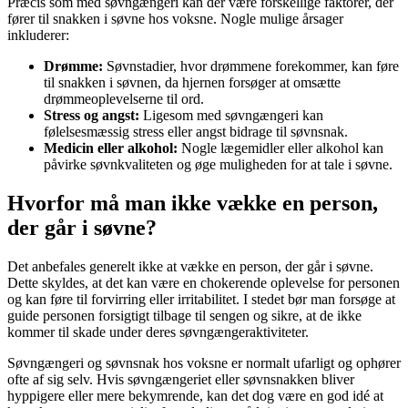
Præcis som med søvngængeri kan der være forskellige faktorer, der
fører til snakken i søvne hos voksne. Nogle mulige årsager
inkluderer:
Drømme:
Søvnstadier, hvor drømmene forekommer, kan føre
til snakken i søvnen, da hjernen forsøger at omsætte
drømmeoplevelserne til ord.
Stress og angst:
Ligesom med søvngængeri kan
følelsesmæssig stress eller angst bidrage til søvnsnak.
Medicin eller alkohol:
Nogle lægemidler eller alkohol kan
påvirke søvnkvaliteten og øge muligheden for at tale i søvne.
Hvorfor må man ikke vække en person,
der går i søvne?
Det anbefales generelt ikke at vække en person, der går i søvne.
Dette skyldes, at det kan være en chokerende oplevelse for personen
og kan føre til forvirring eller irritabilitet. I stedet bør man forsøge at
guide personen forsigtigt tilbage til sengen og sikre, at de ikke
kommer til skade under deres søvngængeraktiviteter.
Søvngængeri og søvnsnak hos voksne er normalt ufarligt og ophører
ofte af sig selv. Hvis søvngængeriet eller søvnsnakken bliver
hyppigere eller mere bekymrende, kan det dog være en god idé at