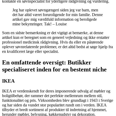
kontakte en søvnspecialist for yderligere rådgivning og vurdering.
Jeg har oplevet søvngængeri siden jeg var barn, men
det har altid været foruroligende for min familie. Denne
artikel gav mig værdifuld information og beroligede
mine bekymringer. Tak! – Louise
Som en sidste bemærkning er det vigtigt at bemærke, at denne
artikel kun er beregnet som en generel vejledning og ikke erstatter
professionel medicinsk rådgivning. Hvis du eller en pårørende
oplever søvnrelaterede problemer, er det altid bedst at søge hjælp fra
en kvalificeret læge eller specialist.
En omfattende oversigt: Butikker
specialiseret inden for en bestemt niche
IKEA
IKEA er verdenskendt for deres imponerende udvalg af møbler og
boligtilbehør, der rammer det perfekte mellemrum mellem stil,
funktionalitet og pris. Virksomheden blev grundlagt i 1943 i Sverige
og har siden da vundet stor popularitet rundt om i verden. IKEA
tilbyder et bredt sortiment af produkter til indretning af hjemmet,
herunder møbler, belysning, køkkenudstyr og dekoration.