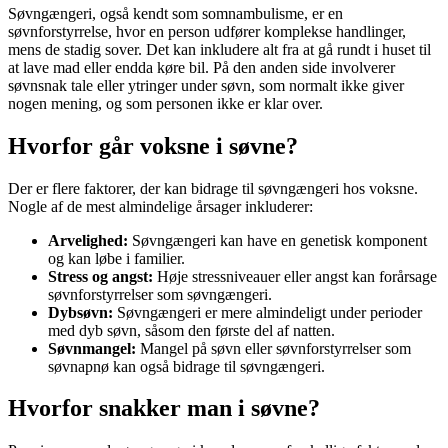
Søvngængeri, også kendt som somnambulisme, er en
søvnforstyrrelse, hvor en person udfører komplekse handlinger,
mens de stadig sover. Det kan inkludere alt fra at gå rundt i huset til
at lave mad eller endda køre bil. På den anden side involverer
søvnsnak tale eller ytringer under søvn, som normalt ikke giver
nogen mening, og som personen ikke er klar over.
Hvorfor går voksne i søvne?
Der er flere faktorer, der kan bidrage til søvngængeri hos voksne.
Nogle af de mest almindelige årsager inkluderer:
Arvelighed:
Søvngængeri kan have en genetisk komponent
og kan løbe i familier.
Stress og angst:
Høje stressniveauer eller angst kan forårsage
søvnforstyrrelser som søvngængeri.
Dybsøvn:
Søvngængeri er mere almindeligt under perioder
med dyb søvn, såsom den første del af natten.
Søvnmangel:
Mangel på søvn eller søvnforstyrrelser som
søvnapnø kan også bidrage til søvngængeri.
Hvorfor snakker man i søvne?