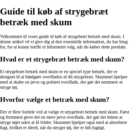
Guide til køb af strygebræt
betræk med skum
Velkommen til vores guide til køb af strygebræt betræk med skum. I
denne artikel vil vi give dig al den essentielle information, du har brug
for, for at kunne træffe et informeret valg, når du køber dette produkt.
Hvad er et strygebræt betræk med skum?
Et strygebræt betræk med skum er en speciel type betræk, der er
designet til at blødgøre overfladen af dit strygebræt. Skummet hjælper
med at skabe en jævn og polstret overflade, der gør det nemmere at
stryge tøj.
Hvorfor vælge et betræk med skum?
Der er flere fordele ved at vælge et strygebræt betræk med skum. Først
og fremmest giver det en mere jævn overflade, der gør det lettere at
stryge tøjet uden at få folder. Skummet hjælper også med at absorbere
fugt, hvilket er ideelt, når du stryger tøj, der er lidt fugtigt.