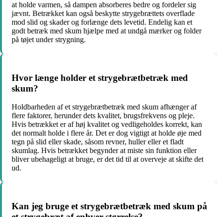
at holde varmen, så dampen absorberes bedre og fordeler sig
jævnt. Betrækket kan også beskytte strygebrættets overflade
mod slid og skader og forlænge dets levetid. Endelig kan et
godt betræk med skum hjælpe med at undgå mærker og folder
på tøjet under strygning.
Hvor længe holder et strygebrætbetræk med
skum?
Holdbarheden af et strygebrætbetræk med skum afhænger af
flere faktorer, herunder dets kvalitet, brugsfrekvens og pleje.
Hvis betrækket er af høj kvalitet og vedligeholdes korrekt, kan
det normalt holde i flere år. Det er dog vigtigt at holde øje med
tegn på slid eller skade, såsom revner, huller eller et fladt
skumlag. Hvis betrækket begynder at miste sin funktion eller
bliver ubehageligt at bruge, er det tid til at overveje at skifte det
ud.
Kan jeg bruge et strygebrætbetræk med skum på
et strygebræt af enhver størrelse?