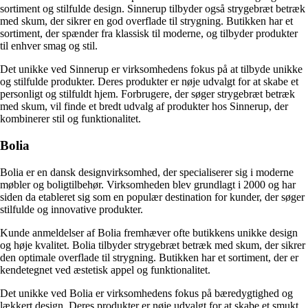
sortiment og stilfulde design. Sinnerup tilbyder også strygebræt betræk
med skum, der sikrer en god overflade til strygning. Butikken har et
sortiment, der spænder fra klassisk til moderne, og tilbyder produkter
til enhver smag og stil.
Det unikke ved Sinnerup er virksomhedens fokus på at tilbyde unikke
og stilfulde produkter. Deres produkter er nøje udvalgt for at skabe et
personligt og stilfuldt hjem. Forbrugere, der søger strygebræt betræk
med skum, vil finde et bredt udvalg af produkter hos Sinnerup, der
kombinerer stil og funktionalitet.
Bolia
Bolia er en dansk designvirksomhed, der specialiserer sig i moderne
møbler og boligtilbehør. Virksomheden blev grundlagt i 2000 og har
siden da etableret sig som en populær destination for kunder, der søger
stilfulde og innovative produkter.
Kunde anmeldelser af Bolia fremhæver ofte butikkens unikke design
og høje kvalitet. Bolia tilbyder strygebræt betræk med skum, der sikrer
den optimale overflade til strygning. Butikken har et sortiment, der er
kendetegnet ved æstetisk appel og funktionalitet.
Det unikke ved Bolia er virksomhedens fokus på bæredygtighed og
lækkert design. Deres produkter er nøje udvalgt for at skabe et smukt