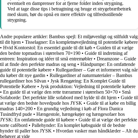
eventuelt en damprenser for at fjerne folder inden strygning.
Ved at tage disse tips i betragtning og bruge et strygebrætbetræk
med skum, bør du opnå en mere effektiv og tilfredsstillende
strygning.
Andre populære artikler:
Bambus spejl: Et miljøvenligt og stilfuldt valg
til dit hjem
•
Tisselagner: En kompletnøvejledning til potentielle købere
•
Hvid Kontorstol: En essentiel guide til dit køb
•
Guiden til at vælge
den bedste topmadras i størrelsen 70×190
•
Guide til indretning af
entreen: Inspiration og idéer til små entremøbler
•
Dreamzone – Guide
til at finde den perfekte madras og seng
•
Håndpumpe: En omfattende
guide til potentielle købere
•
Rullegardiner – Gør et informeret valg når
du køber dit nye gardin
•
Rullegardiner af naturmaterialer – Bambus
rullegardiner hos Silvan
•
Jysk Rengøring: En Komplet Guide til
Potentielle Købere
•
Jysk produktion: Vejledning til potentielle købere
•
En guide til at vælge den rette træramme i størrelsen 50×70
•
Små
Sofaborde: Det perfekte lille sofabord med hylde til dit hjem
•
Guide til
at vælge den bedste hovedpude hos JYSK
•
Guide til at købe en billig
madras 140×200
•
En grundig vejledning i køb af Flora Danica
Tusindfryd pude
•
Hængestole, hængekøjer og hængesofaer hos
JYSK: En omfattende guide til købere
•
Guide til at vælge det perfekte
sorte cafébord
•
Pallehynder: En komplet købsguide til de bedste
hynder til paller hos JYSK
•
Hvordan vasker man håndklæder – Alt du
behøver at vide