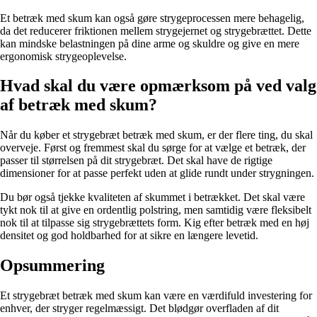
Et betræk med skum kan også gøre strygeprocessen mere behagelig,
da det reducerer friktionen mellem strygejernet og strygebrættet. Dette
kan mindske belastningen på dine arme og skuldre og give en mere
ergonomisk strygeoplevelse.
Hvad skal du være opmærksom på ved valg
af betræk med skum?
Når du køber et strygebræt betræk med skum, er der flere ting, du skal
overveje. Først og fremmest skal du sørge for at vælge et betræk, der
passer til størrelsen på dit strygebræt. Det skal have de rigtige
dimensioner for at passe perfekt uden at glide rundt under strygningen.
Du bør også tjekke kvaliteten af skummet i betrækket. Det skal være
tykt nok til at give en ordentlig polstring, men samtidig være fleksibelt
nok til at tilpasse sig strygebrættets form. Kig efter betræk med en høj
densitet og god holdbarhed for at sikre en længere levetid.
Opsummering
Et strygebræt betræk med skum kan være en værdifuld investering for
enhver, der stryger regelmæssigt. Det blødgør overfladen af dit