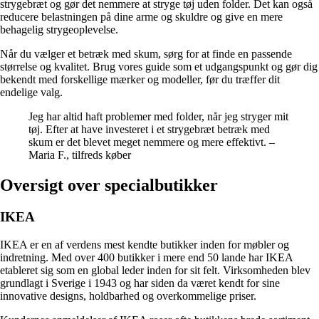
strygebræt og gør det nemmere at stryge tøj uden folder. Det kan også
reducere belastningen på dine arme og skuldre og give en mere
behagelig strygeoplevelse.
Når du vælger et betræk med skum, sørg for at finde en passende
størrelse og kvalitet. Brug vores guide som et udgangspunkt og gør dig
bekendt med forskellige mærker og modeller, før du træffer dit
endelige valg.
Jeg har altid haft problemer med folder, når jeg stryger mit
tøj. Efter at have investeret i et strygebræt betræk med
skum er det blevet meget nemmere og mere effektivt. –
Maria F., tilfreds køber
Oversigt over specialbutikker
IKEA
IKEA er en af verdens mest kendte butikker inden for møbler og
indretning. Med over 400 butikker i mere end 50 lande har IKEA
etableret sig som en global leder inden for sit felt. Virksomheden blev
grundlagt i Sverige i 1943 og har siden da været kendt for sine
innovative designs, holdbarhed og overkommelige priser.