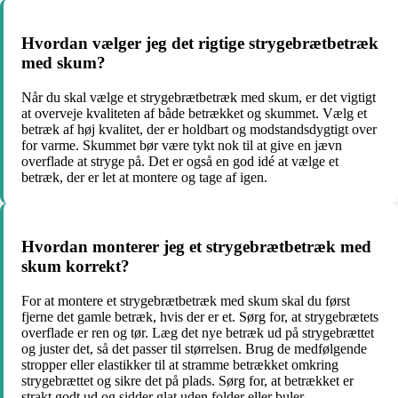
Hvordan vælger jeg det rigtige strygebrætbetræk
med skum?
Når du skal vælge et strygebrætbetræk med skum, er det vigtigt
at overveje kvaliteten af både betrækket og skummet. Vælg et
betræk af høj kvalitet, der er holdbart og modstandsdygtigt over
for varme. Skummet bør være tykt nok til at give en jævn
overflade at stryge på. Det er også en god idé at vælge et
betræk, der er let at montere og tage af igen.
Hvordan monterer jeg et strygebrætbetræk med
skum korrekt?
For at montere et strygebrætbetræk med skum skal du først
fjerne det gamle betræk, hvis der er et. Sørg for, at strygebrætets
overflade er ren og tør. Læg det nye betræk ud på strygebrættet
og juster det, så det passer til størrelsen. Brug de medfølgende
stropper eller elastikker til at stramme betrækket omkring
strygebrættet og sikre det på plads. Sørg for, at betrækket er
strakt godt ud og sidder glat uden folder eller buler.