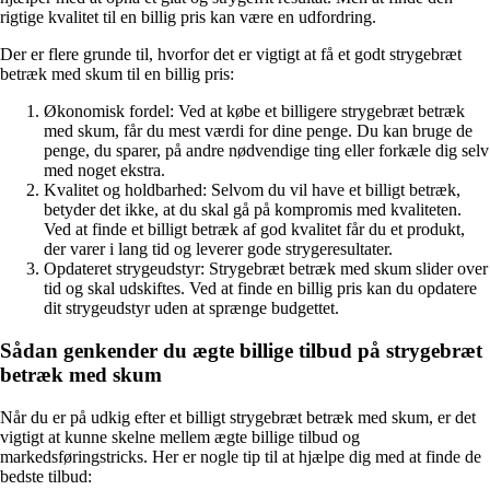
rigtige kvalitet til en billig pris kan være en udfordring.
Der er flere grunde til, hvorfor det er vigtigt at få et godt strygebræt
betræk med skum til en billig pris:
Økonomisk fordel: Ved at købe et billigere strygebræt betræk
med skum, får du mest værdi for dine penge. Du kan bruge de
penge, du sparer, på andre nødvendige ting eller forkæle dig selv
med noget ekstra.
Kvalitet og holdbarhed: Selvom du vil have et billigt betræk,
betyder det ikke, at du skal gå på kompromis med kvaliteten.
Ved at finde et billigt betræk af god kvalitet får du et produkt,
der varer i lang tid og leverer gode strygeresultater.
Opdateret strygeudstyr: Strygebræt betræk med skum slider over
tid og skal udskiftes. Ved at finde en billig pris kan du opdatere
dit strygeudstyr uden at sprænge budgettet.
Sådan genkender du ægte billige tilbud på strygebræt
betræk med skum
Når du er på udkig efter et billigt strygebræt betræk med skum, er det
vigtigt at kunne skelne mellem ægte billige tilbud og
markedsføringstricks. Her er nogle tip til at hjælpe dig med at finde de
bedste tilbud: