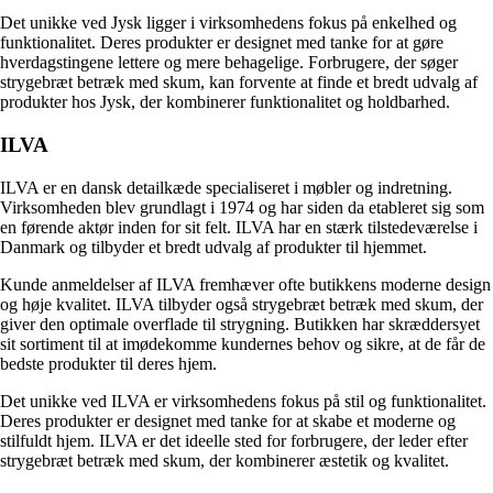
Det unikke ved Jysk ligger i virksomhedens fokus på enkelhed og
funktionalitet. Deres produkter er designet med tanke for at gøre
hverdagstingene lettere og mere behagelige. Forbrugere, der søger
strygebræt betræk med skum, kan forvente at finde et bredt udvalg af
produkter hos Jysk, der kombinerer funktionalitet og holdbarhed.
ILVA
ILVA er en dansk detailkæde specialiseret i møbler og indretning.
Virksomheden blev grundlagt i 1974 og har siden da etableret sig som
en førende aktør inden for sit felt. ILVA har en stærk tilstedeværelse i
Danmark og tilbyder et bredt udvalg af produkter til hjemmet.
Kunde anmeldelser af ILVA fremhæver ofte butikkens moderne design
og høje kvalitet. ILVA tilbyder også strygebræt betræk med skum, der
giver den optimale overflade til strygning. Butikken har skræddersyet
sit sortiment til at imødekomme kundernes behov og sikre, at de får de
bedste produkter til deres hjem.
Det unikke ved ILVA er virksomhedens fokus på stil og funktionalitet.
Deres produkter er designet med tanke for at skabe et moderne og
stilfuldt hjem. ILVA er det ideelle sted for forbrugere, der leder efter
strygebræt betræk med skum, der kombinerer æstetik og kvalitet.