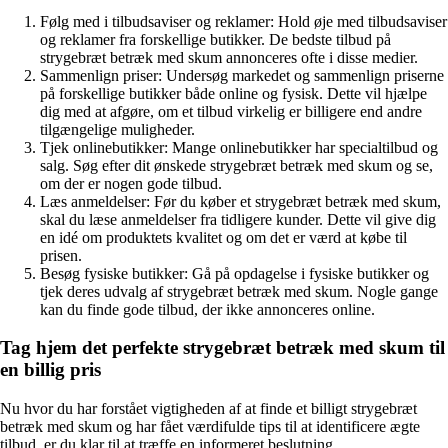
Følg med i tilbudsaviser og reklamer: Hold øje med tilbudsaviser
og reklamer fra forskellige butikker. De bedste tilbud på
strygebræt betræk med skum annonceres ofte i disse medier.
Sammenlign priser: Undersøg markedet og sammenlign priserne
på forskellige butikker både online og fysisk. Dette vil hjælpe
dig med at afgøre, om et tilbud virkelig er billigere end andre
tilgængelige muligheder.
Tjek onlinebutikker: Mange onlinebutikker har specialtilbud og
salg. Søg efter dit ønskede strygebræt betræk med skum og se,
om der er nogen gode tilbud.
Læs anmeldelser: Før du køber et strygebræt betræk med skum,
skal du læse anmeldelser fra tidligere kunder. Dette vil give dig
en idé om produktets kvalitet og om det er værd at købe til
prisen.
Besøg fysiske butikker: Gå på opdagelse i fysiske butikker og
tjek deres udvalg af strygebræt betræk med skum. Nogle gange
kan du finde gode tilbud, der ikke annonceres online.
Tag hjem det perfekte strygebræt betræk med skum til
en billig pris
Nu hvor du har forstået vigtigheden af at finde et billigt strygebræt
betræk med skum og har fået værdifulde tips til at identificere ægte
tilbud, er du klar til at træffe en informeret beslutning.