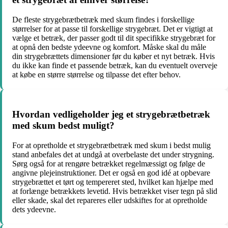
De fleste strygebrætbetræk med skum findes i forskellige
størrelser for at passe til forskellige strygebræt. Det er vigtigt at
vælge et betræk, der passer godt til dit specifikke strygebræt for
at opnå den bedste ydeevne og komfort. Måske skal du måle
din strygebrættets dimensioner før du køber et nyt betræk. Hvis
du ikke kan finde et passende betræk, kan du eventuelt overveje
at købe en større størrelse og tilpasse det efter behov.
Hvordan vedligeholder jeg et strygebrætbetræk
med skum bedst muligt?
For at opretholde et strygebrætbetræk med skum i bedst mulig
stand anbefales det at undgå at overbelaste det under strygning.
Sørg også for at rengøre betrækket regelmæssigt og følge de
angivne plejeinstruktioner. Det er også en god idé at opbevare
strygebrættet et tørt og tempereret sted, hvilket kan hjælpe med
at forlænge betrækkets levetid. Hvis betrækket viser tegn på slid
eller skade, skal det repareres eller udskiftes for at opretholde
dets ydeevne.