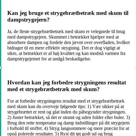
Kan jeg bruge et strygebrætbetræk med skum til
dampstrygejern?
Ja, de fleste strygebrætbetræk med skum er velegnede til brug
med dampstrygejern. Skummet i betrækket hjælper med at
absorbere dampen og fordele den jævnt over overfladen, hvilket
bidrager til en mere effektiv strygning. Det er dog vigtigt at
sikre, at betrækket er af høj kvalitet og kan modstå varmen fra
dampstrygejernet for at undgå beskadigelse.
Hvordan kan jeg forbedre strygningens resultat
med et strygebrætbetræk med skum?
For at forbedre strygningens resultat med et strygebrætbetræk
med skum kan du overveje følgende tips: 1) Vær sikker på at
strygebrættet er rent og glat inden du påbegynder strygningen.
2) Juster betrækket, så det er stramt og uden folder eller buler. 3)
Brug den rette temperatur og damp indstillinger på dit strygejern
i forhold til stoffet. 4) Stryg langsommere og mere præcist for at
opnå polerede resultater. 5) Ryst dit tøj godt ud og brug