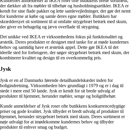
Kundernes anmeldelser af IKEA roser ofte butikkens brede sortiment,
der dækker alt fra møbler til tilbehør og husholdningsartikler. IKEA er
kendt for sine flade pakker og lette samlevejledninger, der gør det nemt
for kunderne at købe og samle deres egne møbler. Butikken har
skræddersyet sit sortiment til at omfatte strygebræt betræk med skum,
der giver en behagelig og jævn overflade til strygning.
Det unikke ved IKEA er virksomhedens fokus på funktionalitet og
æstetik. Deres produkter er designet med tanke for at møde kundernes
behov og samtidig have et æstetisk appel. Dette gør IKEA til det
ideelle sted for forbrugere, der søger strygebræt betræk med skum, der
kombinerer kvalitet og design til en overkommelig pris.
Jysk
Jysk er en af Danmarks førende detailhandelskæder inden for
boligindretning. Virksomheden blev grundlagt i 1979 og er i dag til
stede i mere end 50 lande. Jysk er kendt for sit brede udvalg af
produkter til hjemmet, herunder møbler, senge og boligtilbehør.
Kunde anmeldelser af Jysk roser ofte butikkens konkurrencedygtige
priser og gode kvalitet. Jysk tilbyder et bredt udvalg af produkter til
hjemmet, herunder strygebræt betræk med skum. Deres sortiment er
nøje udvalgt for at imødekomme kundernes behov og tilbyder
produkter til enhver smag og budget.