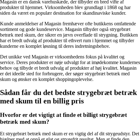
Magasin er en dansk varehuskæde, der tilbyder en bred vifte af
produkter til hjemmet. Virksomheden blev grundlagt i 1868 og har
siden da været en populær destination for skandinaviske kunder.
Kunde anmeldelser af Magasin fremhæver ofte butikkens omfattende
sortiment og gode kundeservice. Magasin tilbyder også strygebræt
betræk med skum, der sikrer en jævn overflade til strygning. Butikken
har et bredt udvalg af produkter til ethvert rum i hjemmet og tilbyder
kunderne en komplet løsning til deres indretningsbehov.
Det unikke ved Magasin er virksomhedens fokus på kvalitet og
service. Deres produkter er nøje udvalgt for at imødekomme kundernes
behov og tilbyde et bredt udvalg af produkter af høj kvalitet. Magasin
er det ideelle sted for forbrugere, der søger strygebræt betræk med
skum og ønsker en komplet shoppingoplevelse.
Sådan får du det bedste strygebræt betræk
med skum til en billig pris
Hvorfor er det vigtigt at finde et billigt strygebræt
betræk med skum?
Et strygebræt betræk med skum er en vigtig del af dit strygeudstyr. Det
hjælper med at opnå et glat og strygefrit resultat. Men at finde den