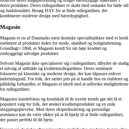
reducere deres miljøpåvirkning og bruger bæredygtige materialer i
deres produkter. Deres rullegardiner er skabt med omtanke for både stil
og funktionalitet. Besøg HAY for at finde rullegardiner, der
kombinerer moderne design med bæredygtighed.
Magasin
Magasin er en af ​​Danmarks mest ikoniske specialbutikker med et bredt
sortiment af produkter inden for mode, skønhed og boligindretning.
Grundlagt i 1868, er Magasin kendt for sin høje kvalitet og
omhyggeligt udvalgte produkter.
Selvom Magasin ikke specialiserer sig i rullegardiner, tilbyder de stadig
et udvalg af stilfulde og kvalitetsrullegardiner. Deres sortiment
fokuserer på klassiske og moderne design, der kan tilpasses enhver
indretningsstil. For folk, der sætter pris på at handle hos en etableret og
pålidelig forhandler, er Magasin et ideelt sted at udforske mulighederne
for rullegardiner.
Magasins kundefokus og kendskab til de nyeste trends gør det til et
populært valg for folk, der ønsker kvalitetsprodukter og en unik
shoppingoplevelse. Med deres ekspertisolering og personlige
assistance kan du være sikker på at få hjælp til at finde rullegardiner,
der passer perfekt til dit hjem.