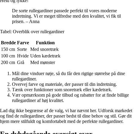
Held og lykke!
De sorte rullegardiner passede perfekt til vores moderne
indretning. Vi er meget tilfredse med den kvalitet, vi fik til
prisen. – Anna
Tabel: Overblik over rullegardiner
Bredde
Farve
Funktion
150 cm
Sorte
Med snoretræk
100 cm
Hvide
Uden kædetræk
200 cm
Grå
Med mønster
Mål dine vinduer nøje, så du får den rigtige størrelse på dine
rullegardiner.
Overvej farve og materiale, der passer til din indretning.
Tænk over funktioner som snoretræk eller kædetræk.
Vær opmærksom på gode tilbud og rabatter for at finde billige
rullegardiner af høj kvalitet.
Lad dig ikke begrænse af de valg, vi har nævnt her. Udforsk markedet
og find de rullegardiner, der passer bedst til dine behov og stil. Gør dit
hjem mere stilfuldt og komfortabelt med de perfekte rullegardiner.
En dybdegående oversigt over