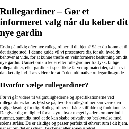
Rullegardiner – Gør et
informeret valg når du køber dit
nye gardin
Er du på udkig efter nye rullegardiner til dit hjem? Så er du kommet til
det rigtige sted. I denne guide vil vi præsentere dig for alt, hvad du
behøver at vide, for at kunne træffe en velinformeret beslutning om dit
nye gardin. Uanset om du leder efter rullegardiner fra Jysk, billige
rullegardiner, eller gardiner i specifikke farver og materialer, så har vi
dækket dig ind. Læs videre for at få den ultimative rullegardin-guide.
Hvorfor vælge rullegardiner?
Før vi går videre til valgmulighederne og specifikationerne ved
rullegardiner, lad os først se på, hvorfor rullegardiner kan være den
rigtige løsning for dig. Rullegardiner er både stilfulde og funktionelle.
De giver dig mulighed for at styre, hvor meget lys der kommer ind i
rummet, samtidig med at de kan skabe privatliv og beskyttelse mod
solens stråler. De er alsidige og passer perfekt til ethvert rum i dit hjem,
uanset om det er i stuen, køkkenet eller soveværelset.