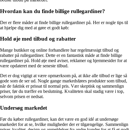
Hvordan kan du finde billige rullegardiner?
Der er flere måder at finde billige rullegardiner på. Her er nogle tips til
at hjælpe dig med at gøre et godt køb:
Hold øje med tilbud og rabatter
Mange butikker og online forhandlere har regelmæssigt tilbud og
rabatter på rullegardiner. Dette er en fantastisk måde at finde billige
rullegardiner på. Hold øje med aviser, reklamer og hjemmesider for at
være opdateret med de seneste tilbud.
Det er dog vigtigt at være opmærksom på, at ikke alle tilbud er lige så
gode som de ser ud. Nogle gange markedsføres produkter som tilbud,
når de faktisk er prissat til normal pris. Vær skeptisk og sammenlign
priser, før du træffer en beslutning. Kvaliteten skal stadig være i top,
selvom prisen er nedsat.
Undersøg markedet
Før du køber rullegardiner, kan det være en god idé at undersøge
markedet for at se, hvilke muligheder der er tilgængelige. Sammenlign
priser, kvalitet, design og anmeldelser fra andre kunder for at få et godt