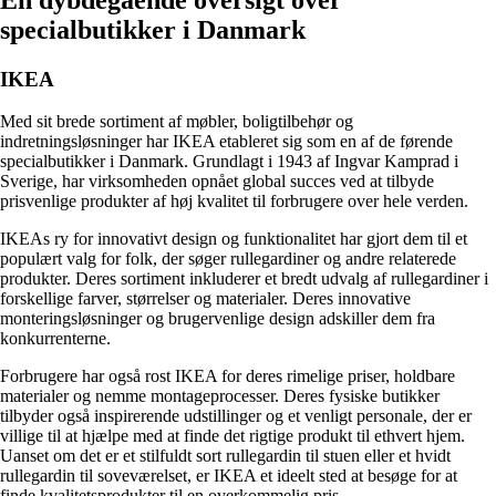
specialbutikker i Danmark
IKEA
Med sit brede sortiment af møbler, boligtilbehør og
indretningsløsninger har IKEA etableret sig som en af ​​de førende
specialbutikker i Danmark. Grundlagt i 1943 af Ingvar Kamprad i
Sverige, har virksomheden opnået global succes ved at tilbyde
prisvenlige produkter af høj kvalitet til forbrugere over hele verden.
IKEAs ry for innovativt design og funktionalitet har gjort dem til et
populært valg for folk, der søger rullegardiner og andre relaterede
produkter. Deres sortiment inkluderer et bredt udvalg af rullegardiner i
forskellige farver, størrelser og materialer. Deres innovative
monteringsløsninger og brugervenlige design adskiller dem fra
konkurrenterne.
Forbrugere har også rost IKEA for deres rimelige priser, holdbare
materialer og nemme montageprocesser. Deres fysiske butikker
tilbyder også inspirerende udstillinger og et venligt personale, der er
villige til at hjælpe med at finde det rigtige produkt til ethvert hjem.
Uanset om det er et stilfuldt sort rullegardin til stuen eller et hvidt
rullegardin til soveværelset, er IKEA et ideelt sted at besøge for at
finde kvalitetsprodukter til en overkommelig pris.