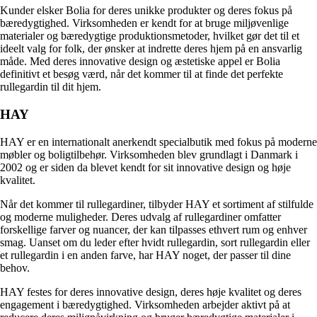
Kunder elsker Bolia for deres unikke produkter og deres fokus på
bæredygtighed. Virksomheden er kendt for at bruge miljøvenlige
materialer og bæredygtige produktionsmetoder, hvilket gør det til et
ideelt valg for folk, der ønsker at indrette deres hjem på en ansvarlig
måde. Med deres innovative design og æstetiske appel er Bolia
definitivt et besøg værd, når det kommer til at finde det perfekte
rullegardin til dit hjem.
HAY
HAY er en internationalt anerkendt specialbutik med fokus på moderne
møbler og boligtilbehør. Virksomheden blev grundlagt i Danmark i
2002 og er siden da blevet kendt for sit innovative design og høje
kvalitet.
Når det kommer til rullegardiner, tilbyder HAY et sortiment af stilfulde
og moderne muligheder. Deres udvalg af rullegardiner omfatter
forskellige farver og nuancer, der kan tilpasses ethvert rum og enhver
smag. Uanset om du leder efter hvidt rullegardin, sort rullegardin eller
et rullegardin i en anden farve, har HAY noget, der passer til dine
behov.
HAY festes for deres innovative design, deres høje kvalitet og deres
engagement i bæredygtighed. Virksomheden arbejder aktivt på at