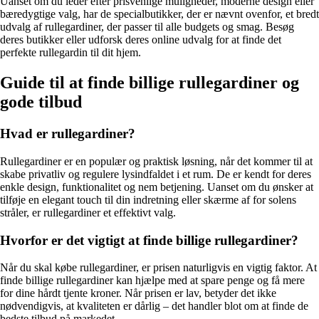
Uanset om du leder efter prisvenlige muligheder, moderne design eller
bæredygtige valg, har de specialbutikker, der er nævnt ovenfor, et bredt
udvalg af rullegardiner, der passer til alle budgets og smag. Besøg
deres butikker eller udforsk deres online udvalg for at finde det
perfekte rullegardin til dit hjem.
Guide til at finde billige rullegardiner og
gode tilbud
Hvad er rullegardiner?
Rullegardiner er en populær og praktisk løsning, når det kommer til at
skabe privatliv og regulere lysindfaldet i et rum. De er kendt for deres
enkle design, funktionalitet og nem betjening. Uanset om du ønsker at
tilføje en elegant touch til din indretning eller skærme af for solens
stråler, er rullegardiner et effektivt valg.
Hvorfor er det vigtigt at finde billige rullegardiner?
Når du skal købe rullegardiner, er prisen naturligvis en vigtig faktor. At
finde billige rullegardiner kan hjælpe med at spare penge og få mere
for dine hårdt tjente kroner. Når prisen er lav, betyder det ikke
nødvendigvis, at kvaliteten er dårlig – det handler blot om at finde de
bedste tilbud på markedet.