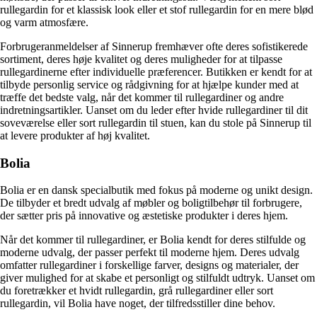
rullegardin for et klassisk look eller et stof rullegardin for en mere blød
og varm atmosfære.
Forbrugeranmeldelser af Sinnerup fremhæver ofte deres sofistikerede
sortiment, deres høje kvalitet og deres muligheder for at tilpasse
rullegardinerne efter individuelle præferencer. Butikken er kendt for at
tilbyde personlig service og rådgivning for at hjælpe kunder med at
træffe det bedste valg, når det kommer til rullegardiner og andre
indretningsartikler. Uanset om du leder efter hvide rullegardiner til dit
soveværelse eller sort rullegardin til stuen, kan du stole på Sinnerup til
at levere produkter af høj kvalitet.
Bolia
Bolia er en dansk specialbutik med fokus på moderne og unikt design.
De tilbyder et bredt udvalg af møbler og boligtilbehør til forbrugere,
der sætter pris på innovative og æstetiske produkter i deres hjem.
Når det kommer til rullegardiner, er Bolia kendt for deres stilfulde og
moderne udvalg, der passer perfekt til moderne hjem. Deres udvalg
omfatter rullegardiner i forskellige farver, designs og materialer, der
giver mulighed for at skabe et personligt og stilfuldt udtryk. Uanset om
du foretrækker et hvidt rullegardin, grå rullegardiner eller sort
rullegardin, vil Bolia have noget, der tilfredsstiller dine behov.