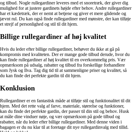
og tilbud. Nogle rullegardiner leveres med et snoretræk, der giver dig
mulighed for at justere gardinets højde efter behov. Andre rullegardiner
har et kædetræk, der er nemt at betjene og giver et mere glidende og
jævnt rul. Du kan også finde rullegardiner med mønstre, der kan tilføje
et strejf af personlighed og stil til dit hjem.
Billige rullegardiner af høj kvalitet
Hvis du leder efter billige rullegardiner, behøver du ikke at gå på
kompromis med kvaliteten. Der er mange gode tilbud derude, hvor du
kan finde rullegardiner af høj kvalitet til en overkommelig pris. Vær
opmærksom på udsalg, rabatter og tilbud fra forskellige forhandlere
som Jysk og Ilva. Tag dig tid til at sammenligne priser og kvalitet, så
du kan finde det perfekte gardin til dit hjem.
Konklusion
Rullegardiner er en fantastisk måde at tilføje stil og funktionalitet til dit
hjem. Med det rette valg af farve, materiale, størrelse og funktioner,
kan du finde det perfekte gardin, der passer til din stil og behov. Husk
at måle dine vinduer nøje, og vær opmærksom på gode tilbud og
rabatter, når du leder efter billige rullegardiner. Med denne viden i
bagagen er du nu klar til at foretage dit nye rullegardinvalg med tillid.