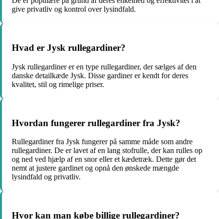
De er populære på grund af deres enkelhed og effektivitet i at
give privatliv og kontrol over lysindfald.
Hvad er Jysk rullegardiner?
Jysk rullegardiner er en type rullegardiner, der sælges af den
danske detailkæde Jysk. Disse gardiner er kendt for deres
kvalitet, stil og rimelige priser.
Hvordan fungerer rullegardiner fra Jysk?
Rullegardiner fra Jysk fungerer på samme måde som andre
rullegardiner. De er lavet af en lang stofrulle, der kan rulles op
og ned ved hjælp af en snor eller et kædetræk. Dette gør det
nemt at justere gardinet og opnå den ønskede mængde
lysindfald og privatliv.
Hvor kan man købe billige rullegardiner?