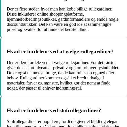
Der er flere steder, hvor man kan købe billige rullegardiner.
Disse inkluderer online shoppingplatforme,
hjemmeforbedringsbutikker, gardinforhandlere og endda nogle
discountbutikker. Det kan være en god idé at sammenligne
priser og kvalitet for at finde det bedste tilbud.
Hvad er fordelene ved at vælge rullegardiner?
Der er flere fordele ved at vælge rullegardiner. For det første
giver de et stort niveau af privatliv og kontrol over lysindfaldet.
De er også nemme at bruge, da de kan rulles op og ned efter
behov. Rullegardiner kommer også i et bredt udvalg af
materialer, farver og mønstre, hvilket gør det nemt at finde
noget, der passer til enhver indretningsstil.
Hvad er fordelene ved stofrullegardiner?
Stofrullegardiner er populære, fordi de giver et blødt og elegant
look til ethvert rum. De kommer i forskellige stofmaterialer, der