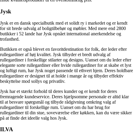
Jysk
Jysk er en dansk specialbutik med et solidt ry i markedet og er kendt
for sit brede udvalg af boligtilbehør og møbler. Med mere end 2800
butikker i 52 lande har Jysk opnået international anerkendelse og
trofasthed.
Butikken er også blevet en favoritdestination for folk, der leder efter
rullegardiner af høj kvalitet. Jysk tilbyder et bredt udvalg af
rullegardiner i forskellige stilarter og designs. Uanset om du leder efter
elegante sorte rullegardiner eller hvide rullegardiner for at skabe et lyst
og luftigt rum, har Jysk noget passende til ethvert hjem. Deres holdbare
rullegardiner er designet til at holde i mange år og tilbyder effektiv
beskyttelse mod sollys og privatliv.
Jysk har et stærkt forhold til deres kunder og er kendt for deres
fremragende kundeservice. Deres hjælpsomme personale er altid klar
til at besvare spørgsmål og tilbyde rådgivning omkring valg af
rullegardiner til forskellige rum. Uanset om du har brug for
rullegardiner til din stue, soveværelse eller køkken, kan du være sikker
på at finde det ideelle valg hos Jysk.
ILVA