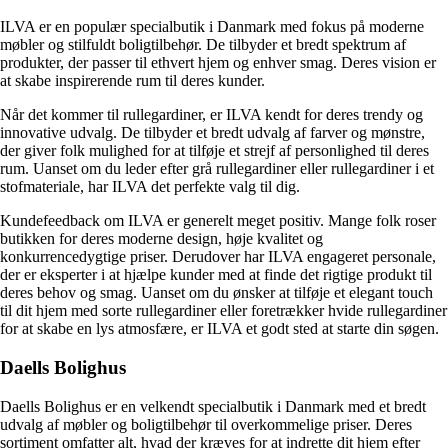
ILVA er en populær specialbutik i Danmark med fokus på moderne
møbler og stilfuldt boligtilbehør. De tilbyder et bredt spektrum af
produkter, der passer til ethvert hjem og enhver smag. Deres vision er
at skabe inspirerende rum til deres kunder.
Når det kommer til rullegardiner, er ILVA kendt for deres trendy og
innovative udvalg. De tilbyder et bredt udvalg af farver og mønstre,
der giver folk mulighed for at tilføje et strejf af personlighed til deres
rum. Uanset om du leder efter grå rullegardiner eller rullegardiner i et
stofmateriale, har ILVA det perfekte valg til dig.
Kundefeedback om ILVA er generelt meget positiv. Mange folk roser
butikken for deres moderne design, høje kvalitet og
konkurrencedygtige priser. Derudover har ILVA engageret personale,
der er eksperter i at hjælpe kunder med at finde det rigtige produkt til
deres behov og smag. Uanset om du ønsker at tilføje et elegant touch
til dit hjem med sorte rullegardiner eller foretrækker hvide rullegardiner
for at skabe en lys atmosfære, er ILVA et godt sted at starte din søgen.
Daells Bolighus
Daells Bolighus er en velkendt specialbutik i Danmark med et bredt
udvalg af møbler og boligtilbehør til overkommelige priser. Deres
sortiment omfatter alt, hvad der kræves for at indrette dit hjem efter