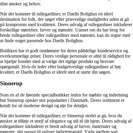
dine ønsker og behov.
Når det kommer til rullegardiner, er Daells Bolighus en ideel
destination for folk, der søger efter prisvenlige muligheder uden at gå
på kompromis med kvaliteten. Deres udvalg af rullegardiner inkluderer
forskellige størrelser, farver og mønstre. Uanset om du har brug for
brede rullegardiner eller rullegardiner med mønster, kan du regne med
at finde noget passende hos Daells Bolighus.
Butikken har et godt omdømme for deres pålidelige kundeservice og
overkommelige priser. Deres venlige personale er altid til rådighed for
at hjælpe kunder med at vælge det rigtige produkt og besvare
spørgsmål. Hvis du leder efter budgetvenlige rullegardiner af høj
kvalitet, er Daells Bolighus et ideelt sted at starte din søgen.
Sinnerup
Som en af ​​de førende specialbutikker inden for møbler og indretning
har Sinnerup opnået stor popularitet i Danmark. Deres sortiment er
kendt for sit moderne design og øje for detaljer.
Når det kommer til rullegardiner, er Sinnerup stedet at gå, hvis du
ønsker at tilføje et strejf af elegance og stil til dit hjem. Deres udvalg af
rullegardiner inkluderer et bredt udvalg af farver, materialer og
mønstre, der passer til enhver indretningsstil. Vælg mellem sort