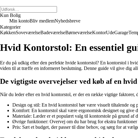
Kun Bolig
Min konto
Bliv medlem
Nyhedsbreve
Kategorier
Køkken
Soveværelse
Badeværelse
Børneværelse
Kontor
Ude
Garage
Temp
Hvid Kontorstol: En essentiel gui
Er du på udkig efter den perfekte hvide kontorstol? En kontorstol i hvidt
viden til at træffe en informeret beslutning. Denne guide vil give dig a
De vigtigste overvejelser ved køb af en hvid
Når du leder efter en hvid kontorstol, er der en række vigtige faktorer, 
Design og stil: En hvid kontorstol bør være visuelt tiltalende og 
Komfort: En kontorstol skal være ergonomisk designet og give d
Materiale: Læder er et populært valg til kontorstole på grund a
Øvrige funktioner: Overvej om du har brug for ekstra funktioner so
Pris: Sæt et budget, der passer til dine behov, og sørg for at væl