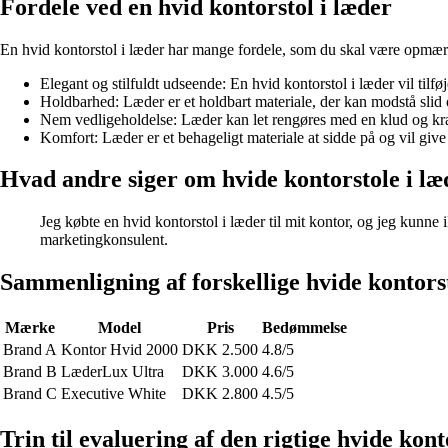
Fordele ved en hvid kontorstol i læder
En hvid kontorstol i læder har mange fordele, som du skal være opmærk
Elegant og stilfuldt udseende: En hvid kontorstol i læder vil tilfø
Holdbarhed: Læder er et holdbart materiale, der kan modstå slid o
Nem vedligeholdelse: Læder kan let rengøres med en klud og kr
Komfort: Læder er et behageligt materiale at sidde på og vil give
Hvad andre siger om hvide kontorstole i læ
Jeg købte en hvid kontorstol i læder til mit kontor, og jeg kunne
marketingkonsulent.
Sammenligning af forskellige hvide kontorst
Mærke
Model
Pris
Bedømmelse
Brand A
Kontor Hvid 2000
DKK 2.500
4.8/5
Brand B
LæderLux Ultra
DKK 3.000
4.6/5
Brand C
Executive White
DKK 2.800
4.5/5
Trin til evaluering af den rigtige hvide konto