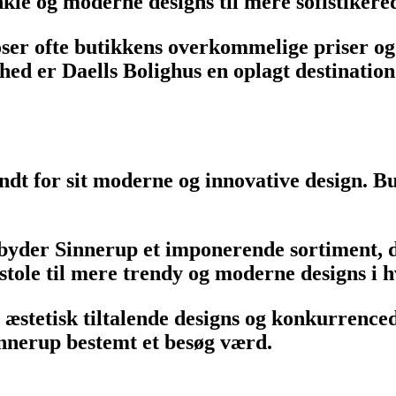
kle og moderne designs til mere sofistikered
oser ofte butikkens overkommelige priser og
hed er Daells Bolighus en oplagt destination 
t for sit moderne og innovative design. But
lbyder Sinnerup et imponerende sortiment, d
tole til mere trendy og moderne designs i h
stetisk tiltalende designs og konkurrencedy
Sinnerup bestemt et besøg værd.