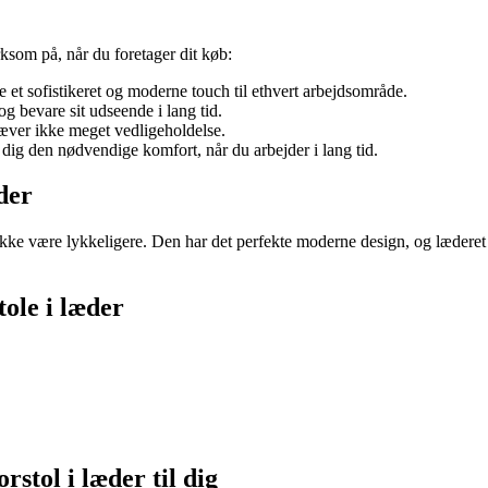
som på, når du foretager dit køb:
je et sofistikeret og moderne touch til ethvert arbejdsområde.
g bevare sit udseende i lang tid.
æver ikke meget vedligeholdelse.
 dig den nødvendige komfort, når du arbejder i lang tid.
der
 ikke være lykkeligere. Den har det perfekte moderne design, og læderet 
ole i læder
rstol i læder til dig