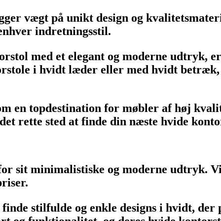
ger vægt på unikt design og kvalitetsmateri
 enhver indretningsstil.
orstol med et elegant og moderne udtryk, er
rstole i hvidt læder eller med hvidt betræk, 
en topdestination for møbler af høj kvalite
et rette sted at finde din næste hvide konto
for sit minimalistiske og moderne udtryk. V
riser.
finde stilfulde og enkle designs i hvidt, der
 og funktionalitet, og deres hvide kontorst