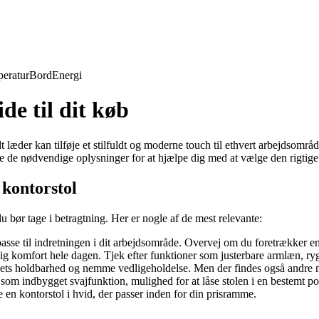
eratur
Bord
Energi
de til dit køb
 læder kan tilføje et stilfuldt og moderne touch til ethvert arbejdsområd
lle de nødvendige oplysninger for at hjælpe dig med at vælge den rigtige
 kontorstol
du bør tage i betragtning. Her er nogle af de mest relevante:
passe til indretningen i dit arbejdsområde. Overvej om du foretrækker en 
ig komfort hele dagen. Tjek efter funktioner som justerbare armlæn, r
f dets holdbarhed og nemme vedligeholdelse. Men der findes også andre m
m indbygget svajfunktion, mulighed for at låse stolen i en bestemt posit
ge en kontorstol i hvid, der passer inden for din prisramme.