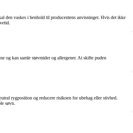
kal den vaskes i henhold til producentens anvisninger. Hvis det ikke
vetid.
evne og kan samle støvmider og allergener. At skifte puden
utral rygposition og reducere risikoen for ubehag eller stivhed.
ble søvn.