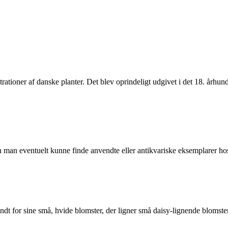
rationer af danske planter. Det blev oprindeligt udgivet i det 18. århu
 man eventuelt kunne finde anvendte eller antikvariske eksemplarer hos
kendt for sine små, hvide blomster, der ligner små daisy-lignende blom