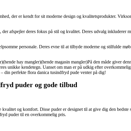
ed, der er kendt for sit moderne design og kvalitetsprodukter. Virksom
 der afspejler deres fokus på stil og kvalitet. Deres udvalg inkluderer m
psomme personale. Deres evne til at tilbyde moderne og stilfulde møbler
)(hende hay mangler)(hende magasin mangler)På den måde giver denne om
eres unikke kendetegn. Uanset om man er på udkig efter overkommelige p
 – din perfekte flora danica tusindfryd pude venter på dig!
dfryd puder og gode tilbud
valitet og komfort. Disse puder er designet til at give dig den bedste søv
ryd puder til en overkommelig pris.