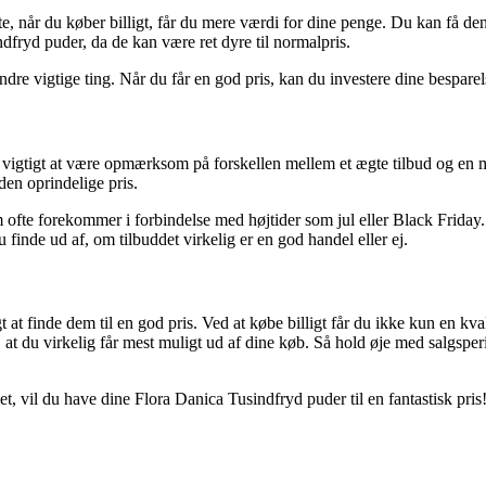
ørste, når du køber billigt, får du mere værdi for dine penge. Du kan få
ndfryd puder, da de kan være ret dyre til normalpris.
dre vigtige ting. Når du får en god pris, kan du investere dine besparelse
t vigtigt at være opmærksom på forskellen mellem et ægte tilbud og en 
den oprindelige pris.
m ofte forekommer i forbindelse med højtider som jul eller Black Frida
inde ud af, om tilbuddet virkelig er en god handel eller ej.
 at finde dem til en god pris. Ved at købe billigt får du ikke kun en kv
, at du virkelig får mest muligt ud af dine køb. Så hold øje med salgsp
t, vil du have dine Flora Danica Tusindfryd puder til en fantastisk pris