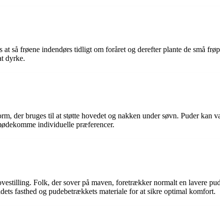
 at så frøene indendørs tidligt om foråret og derefter plante de små frøp
at dyrke.
rm, der bruges til at støtte hovedet og nakken under søvn. Puder kan vær
 imødekomme individuelle præferencer.
ovestilling. Folk, der sover på maven, foretrækker normalt en lavere pu
ldets fasthed og pudebetrækkets materiale for at sikre optimal komfort.