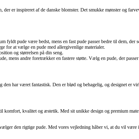
, der er inspireret af de danske blomster. Det smukke mønster og farvev
m fyldt pude være bedst, mens en fast pude passer bedre til dem, der 
ørge for at vælge en pude med allergivenlige materialer.
sition og størrelsen på din seng.
e, mens andre foretrækker en fastere støtte. Vælg en pude, der passer t
g den har været fantastisk. Den er blød og behagelig, og designet er vi
 komfort, kvalitet og æstetik. Med sit unikke design og premium materia
ælger den rigtige pude. Med vores vejledning håber vi, at du vil være i 