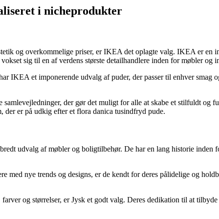
liseret i nicheprodukter
 æstetik og overkommelige priser, er IKEA det oplagte valg. IKEA er en i
set sig til en af verdens største detailhandlere inden for møbler og i
 har IKEA et imponerende udvalg af puder, der passer til enhver smag og
mlevejledninger, der gør det muligt for alle at skabe et stilfuldt og f
 der er på udkig efter et flora danica tusindfryd pude.
bredt udvalg af møbler og boligtilbehør. De har en lang historie inden fo
re med nye trends og designs, er de kendt for deres pålidelige og holdb
 farver og størrelser, er Jysk et godt valg. Deres dedikation til at tilbyde