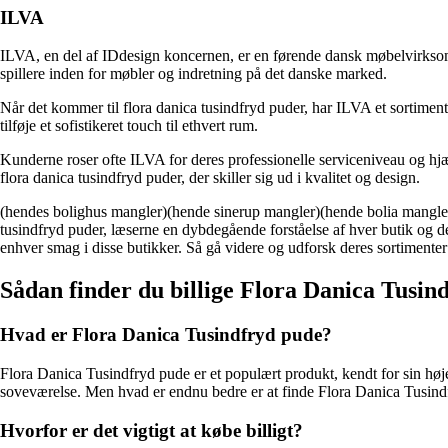
ILVA
ILVA, en del af IDdesign koncernen, er en førende dansk møbelvirksomh
spillere inden for møbler og indretning på det danske marked.
Når det kommer til flora danica tusindfryd puder, har ILVA et sortiment,
tilføje et sofistikeret touch til ethvert rum.
Kunderne roser ofte ILVA for deres professionelle serviceniveau og hjæl
flora danica tusindfryd puder, der skiller sig ud i kvalitet og design.
(hendes bolighus mangler)(hende sinerup mangler)(hende bolia mangler
tusindfryd puder, læserne en dybdegående forståelse af hver butik og d
enhver smag i disse butikker. Så gå videre og udforsk deres sortimenter
Sådan finder du billige Flora Danica Tusin
Hvad er Flora Danica Tusindfryd pude?
Flora Danica Tusindfryd pude er et populært produkt, kendt for sin høje k
soveværelse. Men hvad er endnu bedre er at finde Flora Danica Tusindf
Hvorfor er det vigtigt at købe billigt?