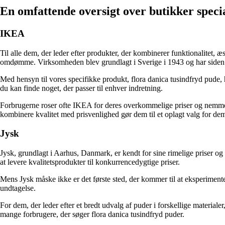
En omfattende oversigt over butikker specia
IKEA
Til alle dem, der leder efter produkter, der kombinerer funktionalitet,
omdømme. Virksomheden blev grundlagt i Sverige i 1943 og har siden vok
Med hensyn til vores specifikke produkt, flora danica tusindfryd pude,
du kan finde noget, der passer til enhver indretning.
Forbrugerne roser ofte IKEA for deres overkommelige priser og nemme sa
kombinere kvalitet med prisvenlighed gør dem til et oplagt valg for dem,
Jysk
Jysk, grundlagt i Aarhus, Danmark, er kendt for sine rimelige priser og 
at levere kvalitetsprodukter til konkurrencedygtige priser.
Mens Jysk måske ikke er det første sted, der kommer til at eksperimente
undtagelse.
For dem, der leder efter et bredt udvalg af puder i forskellige materialer,
mange forbrugere, der søger flora danica tusindfryd puder.