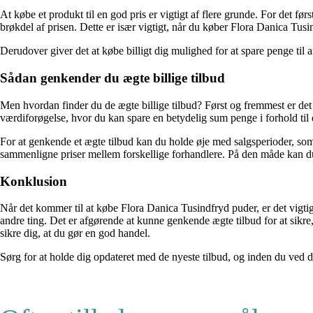
At købe et produkt til en god pris er vigtigt af flere grunde. For det f
brøkdel af prisen. Dette er især vigtigt, når du køber Flora Danica Tusi
Derudover giver det at købe billigt dig mulighed for at spare penge til an
Sådan genkender du ægte billige tilbud
Men hvordan finder du de ægte billige tilbud? Først og fremmest er de
værdiforøgelse, hvor du kan spare en betydelig sum penge i forhold til 
For at genkende et ægte tilbud kan du holde øje med salgsperioder, so
sammenligne priser mellem forskellige forhandlere. På den måde kan du f
Konklusion
Når det kommer til at købe Flora Danica Tusindfryd puder, er det vigtigt
andre ting. Det er afgørende at kunne genkende ægte tilbud for at sikre
sikre dig, at du gør en god handel.
Sørg for at holde dig opdateret med de nyeste tilbud, og inden du ved de