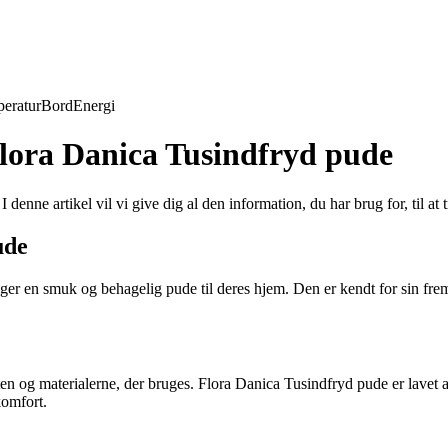
eratur
Bord
Energi
Flora Danica Tusindfryd pude
enne artikel vil vi give dig al den information, du har brug for, til at 
ude
ger en smuk og behagelig pude til deres hjem. Den er kendt for sin frem
teten og materialerne, der bruges. Flora Danica Tusindfryd pude er lavet
komfort.