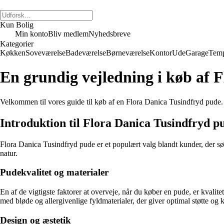
Kun Bolig
Min konto
Bliv medlem
Nyhedsbreve
Kategorier
Køkken
Soveværelse
Badeværelse
Børneværelse
Kontor
Ude
Garage
Temp
En grundig vejledning i køb af 
Velkommen til vores guide til køb af en Flora Danica Tusindfryd pude. I d
Introduktion til Flora Danica Tusindfryd p
Flora Danica Tusindfryd pude er et populært valg blandt kunder, der sø
natur.
Pudekvalitet og materialer
En af de vigtigste faktorer at overveje, når du køber en pude, er kvali
med bløde og allergivenlige fyldmaterialer, der giver optimal støtte og 
Design og æstetik