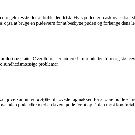
den regelmæssigt for at holde den frisk. Hvis puden er maskinvaskbar, s
les også at bruge en pudeværn for at beskytte puden og forlænge dens le
 komfort og støtte. Over tid mister puden sin oprindelige form og støtte
elle sundhedsmæssige problemer.
 give kontinuerlig støtte til hovedet og nakken for at opretholde en ne
 sove uden pude eller med en lavere pude for at opnå den mest komforta