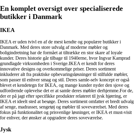
En komplet oversigt over specialiserede
butikker i Danmark
IKEA
IKEA er uden tvivl en af de mest kendte og populære butikker i
Danmark. Med deres store udvalg af moderne møbler og
boligindretning har de formået at tiltrække en stor skare af loyale
kunder. Deres historie går tilbage til 1940erne, hvor Ingvar Kamprad
grundlagde virksomheden i Sverige.IKEA er kendt for deres
innovative designs og overkommelige priser. Deres sortiment
inkluderer alt fra praktiske opbevaringsløsninger til stilfulde møbler,
som passer til enhver smag og stil. Deres samle-selv koncept er også
blevet et kendetegn for IKEA, og mange kunder nyder den sjove og
udfordrende oplevelse det er at samle deres møbler derhjemme.For de,
der er på jagt efter specifikke produkter relateret til jysk hjørring, er
IKEA et ideelt sted at besøge. Deres sortiment omfatter et bredt udvalg
af senge, madrasser, sengetøj og møbler til soveværelset. Med deres
fokus på funktionalitet og prisvenlige løsninger, er IKEA et must-visit
for enhver, der ønsker at opgradere deres soveværelse.
Jysk