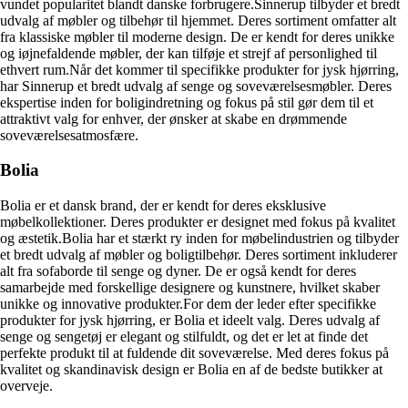
vundet popularitet blandt danske forbrugere.Sinnerup tilbyder et bredt
udvalg af møbler og tilbehør til hjemmet. Deres sortiment omfatter alt
fra klassiske møbler til moderne design. De er kendt for deres unikke
og iøjnefaldende møbler, der kan tilføje et strejf af personlighed til
ethvert rum.Når det kommer til specifikke produkter for jysk hjørring,
har Sinnerup et bredt udvalg af senge og soveværelsesmøbler. Deres
ekspertise inden for boligindretning og fokus på stil gør dem til et
attraktivt valg for enhver, der ønsker at skabe en drømmende
soveværelsesatmosfære.
Bolia
Bolia er et dansk brand, der er kendt for deres eksklusive
møbelkollektioner. Deres produkter er designet med fokus på kvalitet
og æstetik.Bolia har et stærkt ry inden for møbelindustrien og tilbyder
et bredt udvalg af møbler og boligtilbehør. Deres sortiment inkluderer
alt fra sofaborde til senge og dyner. De er også kendt for deres
samarbejde med forskellige designere og kunstnere, hvilket skaber
unikke og innovative produkter.For dem der leder efter specifikke
produkter for jysk hjørring, er Bolia et ideelt valg. Deres udvalg af
senge og sengetøj er elegant og stilfuldt, og det er let at finde det
perfekte produkt til at fuldende dit soveværelse. Med deres fokus på
kvalitet og skandinavisk design er Bolia en af de bedste butikker at
overveje.