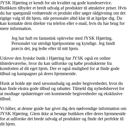
JYSK Hjørring er kendt for sin kvalitet og gode kundeservice.
Butikken tilbyder et bredt udvalg af produkter til attraktive priser. Hvis
du har spørgsmål vedrørende et produkt eller søger rådgivning om det
rigtige valg til dit hjem, står personalet altid klar til at hjælpe dig. Du
kan kontakte dem direkte via telefon eller e-mail, hvis du har brug for
mere information.
Jeg har haft en fantastisk oplevelse med JYSK Hjørring.
Personalet var utroligt hjælpsomme og kyndige. Jeg fandt
præcis det, jeg ledte efter til mit hjem.
Udover den fysiske butik i Hjørring har JYSK også en online
tilstedeværelse, hvor du kan udforske og købe produkterne fra
komforten af dit eget hjem. Der er også mulighed for at finde gode
tilbud og kampagner på deres hjemmeside.
Husk at holde øje med sæsonudsalg og andre begivenheder, hvor du
kan finde ekstra gode tilbud og rabatter. Tilmeld dig nyhedsbrevet for
at modtage opdateringer om kommende begivenheder og eksklusive
tilbud.
Vi håber, at denne guide har givet dig den nødvendige information om
JYSK Hjørring. Glem ikke at besøge butikken eller deres hjemmeside
for at udforske det brede udvalg af produkter og finde det perfekte til
dit hjem.