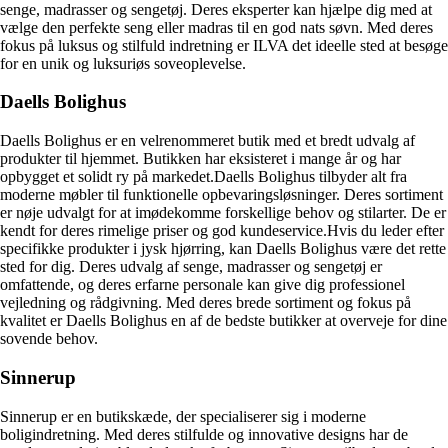
senge, madrasser og sengetøj. Deres eksperter kan hjælpe dig med at
vælge den perfekte seng eller madras til en god nats søvn. Med deres
fokus på luksus og stilfuld indretning er ILVA det ideelle sted at besøge
for en unik og luksuriøs soveoplevelse.
Daells Bolighus
Daells Bolighus er en velrenommeret butik med et bredt udvalg af
produkter til hjemmet. Butikken har eksisteret i mange år og har
opbygget et solidt ry på markedet.Daells Bolighus tilbyder alt fra
moderne møbler til funktionelle opbevaringsløsninger. Deres sortiment
er nøje udvalgt for at imødekomme forskellige behov og stilarter. De er
kendt for deres rimelige priser og god kundeservice.Hvis du leder efter
specifikke produkter i jysk hjørring, kan Daells Bolighus være det rette
sted for dig. Deres udvalg af senge, madrasser og sengetøj er
omfattende, og deres erfarne personale kan give dig professionel
vejledning og rådgivning. Med deres brede sortiment og fokus på
kvalitet er Daells Bolighus en af de bedste butikker at overveje for dine
sovende behov.
Sinnerup
Sinnerup er en butikskæde, der specialiserer sig i moderne
boligindretning. Med deres stilfulde og innovative designs har de