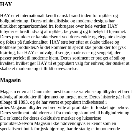
HAY
HAY er et internationalt kendt dansk brand inden for møbler og
boligindretning. Deres minimalistiske og moderne designs har
tiltrukket opmærksomhed fra forbrugere over hele verden.HAY
tilbyder et bredt udvalg af møbler, belysning og tilbehør til hjemmet.
Deres produkter er karakteriseret ved deres enkle og elegante design
og fokus på funktionalitet. HAY stræber efter at skabe tidløse og
holdbare produkter.Når det kommer til specifikke produkter for jysk
hjørring, har HAY et udvalg af senge, madrasser og sengetøj, der
passer perfekt til moderne hjem. Deres sortiment er præget af stil og
kvalitet, hvilket gør HAY til et populært valg for enhver, der ønsker at
skabe et moderne og stilfuldt soveværelse.
Magasin
Magasin er en af Danmarks mest ikoniske varehuse og tilbyder et bredt
udvalg af produkter til hjemmet og meget mere. Deres historie går helt
tilbage til 1893, og de har været et populært indkøbssted i
årtier.Magasin tilbyder en bred vifte af produkter til forskellige behov.
Deres sortiment inkluderer alt fra mode og skønhed til boligindretning.
De er kendt for deres eksklusive mærker og luksuriøse
produkter.Selvom Magasin ikke nødvendigvis er kendt som en
specialiseret butik for jysk hjørring, har de stadig et imponerende