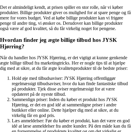
Det er almindeligt kendt, at prisen spiller en stor rolle, når vi køber
produkter. Billige produkter giver os mulighed for at spare penge og få
mere for vores budget. Ved at købe billige produkter kan vi frigøre
penge til andre ting, vi ønsker os. Derudover kan billige produkter
også være af god kvalitet, så du får virkelig noget for pengene.
Hvordan finder jeg ægte billige tilbud hos JYSK
Hjørring?
Når du handler hos JYSK Hjørring, er det vigtigt at kunne genkende
ægte billige tilbud fra marketingtricks. Her er nogle tips til at hjælpe
dig med at sikre, at du får ægte kvalitetsprodukter til de bedste priser:
Hold øje med tilbudsaviser: JYSK Hjørring offentliggør
regelmæssigt tilbudsaviser, hvor du kan finde fantastiske tilbud
på produkter. Tjek disse aviser regelmæssigt for at være
opdateret på de nyeste tilbud.
Sammenlign priser: Inden du køber et produkt hos JYSK
Hjørring, er det en god idé at sammenligne priser i andre
butikker eller online. Dette hjælper dig med at sikre, at du
virkelig får en god pris.
Læs anmeldelser: Før du køber et produkt, kan det være en god
idé at læse anmeldelser fra andre kunder. På den måde kan du få
en fornemmelse af produktets kvalitet og om det virkelig er