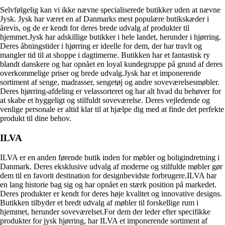
Selvfølgelig kan vi ikke nævne specialiserede butikker uden at nævne
Jysk. Jysk har været en af Danmarks mest populære butikskæder i
årevis, og de er kendt for deres brede udvalg af produkter til
hjemmet.Jysk har adskillige butikker i hele landet, herunder i hjørring.
Deres åbningstider i hjørring er ideelle for dem, der har travlt og
mangler tid til at shoppe i dagtimerne. Butikken har et fantastisk ry
blandt danskere og har opnået en loyal kundegruppe på grund af deres
overkommelige priser og brede udvalg.Jysk har et imponerende
sortiment af senge, madrasser, sengetøj og andre soveværelsesmøbler.
Deres hjørring-afdeling er velassorteret og har alt hvad du behøver for
at skabe et hyggeligt og stilfuldt soveværelse. Deres vejledende og
venlige personale er altid klar til at hjælpe dig med at finde det perfekte
produkt til dine behov.
ILVA
ILVA er en anden førende butik inden for møbler og boligindretning i
Danmark. Deres eksklusive udvalg af moderne og stilfulde møbler gør
dem til en favorit destination for designbevidste forbrugere.ILVA har
en lang historie bag sig og har opnået en stærk position på markedet.
Deres produkter er kendt for deres høje kvalitet og innovative designs.
Butikken tilbyder et bredt udvalg af møbler til forskellige rum i
hjemmet, herunder soveværelset.For dem der leder efter specifikke
produkter for jysk hjørring, har ILVA et imponerende sortiment af