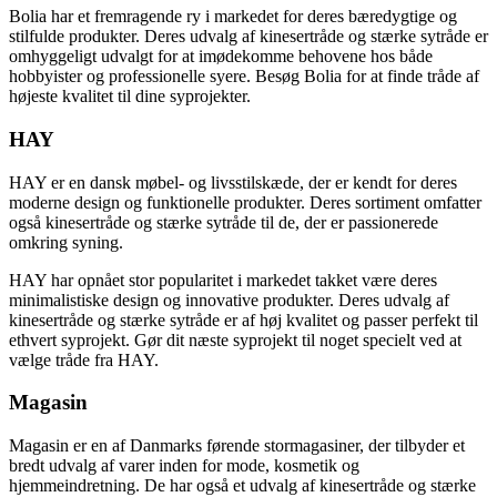
Bolia har et fremragende ry i markedet for deres bæredygtige og
stilfulde produkter. Deres udvalg af kinesertråde og stærke sytråde er
omhyggeligt udvalgt for at imødekomme behovene hos både
hobbyister og professionelle syere. Besøg Bolia for at finde tråde af
højeste kvalitet til dine syprojekter.
HAY
HAY er en dansk møbel- og livsstilskæde, der er kendt for deres
moderne design og funktionelle produkter. Deres sortiment omfatter
også kinesertråde og stærke sytråde til de, der er passionerede
omkring syning.
HAY har opnået stor popularitet i markedet takket være deres
minimalistiske design og innovative produkter. Deres udvalg af
kinesertråde og stærke sytråde er af høj kvalitet og passer perfekt til
ethvert syprojekt. Gør dit næste syprojekt til noget specielt ved at
vælge tråde fra HAY.
Magasin
Magasin er en af Danmarks førende stormagasiner, der tilbyder et
bredt udvalg af varer inden for mode, kosmetik og
hjemmeindretning. De har også et udvalg af kinesertråde og stærke