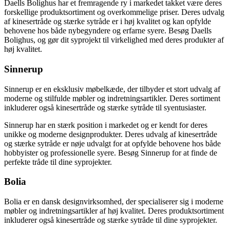
Daells Bolighus har et fremragende ry i markedet takket være deres
forskellige produktsortiment og overkommelige priser. Deres udvalg
af kinesertråde og stærke sytråde er i høj kvalitet og kan opfylde
behovene hos både nybegyndere og erfarne syere. Besøg Daells
Bolighus, og gør dit syprojekt til virkelighed med deres produkter af
høj kvalitet.
Sinnerup
Sinnerup er en eksklusiv møbelkæde, der tilbyder et stort udvalg af
moderne og stilfulde møbler og indretningsartikler. Deres sortiment
inkluderer også kinesertråde og stærke sytråde til syentusiaster.
Sinnerup har en stærk position i markedet og er kendt for deres
unikke og moderne designprodukter. Deres udvalg af kinesertråde
og stærke sytråde er nøje udvalgt for at opfylde behovene hos både
hobbyister og professionelle syere. Besøg Sinnerup for at finde de
perfekte tråde til dine syprojekter.
Bolia
Bolia er en dansk designvirksomhed, der specialiserer sig i moderne
møbler og indretningsartikler af høj kvalitet. Deres produktsortiment
inkluderer også kinesertråde og stærke sytråde til dine syprojekter.