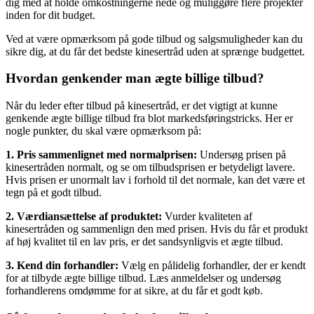
dig med at holde omkostningerne nede og muliggøre flere projekter
inden for dit budget.
Ved at være opmærksom på gode tilbud og salgsmuligheder kan du
sikre dig, at du får det bedste kinesertråd uden at sprænge budgettet.
Hvordan genkender man ægte billige tilbud?
Når du leder efter tilbud på kinesertråd, er det vigtigt at kunne
genkende ægte billige tilbud fra blot markedsføringstricks. Her er
nogle punkter, du skal være opmærksom på:
1. Pris sammenlignet med normalprisen:
Undersøg prisen på
kinesertråden normalt, og se om tilbudsprisen er betydeligt lavere.
Hvis prisen er unormalt lav i forhold til det normale, kan det være et
tegn på et godt tilbud.
2. Værdiansættelse af produktet:
Vurder kvaliteten af
kinesertråden og sammenlign den med prisen. Hvis du får et produkt
af høj kvalitet til en lav pris, er det sandsynligvis et ægte tilbud.
3. Kend din forhandler:
Vælg en pålidelig forhandler, der er kendt
for at tilbyde ægte billige tilbud. Læs anmeldelser og undersøg
forhandlerens omdømme for at sikre, at du får et godt køb.