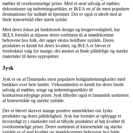
møbler til overkommelige priser. Med et stort udvalg af møbler,
dekorationer og indretningsartikler, er IKEA en af de mest populære
destinationer for indkøb til hjemmet. Det er også et ideelt sted at
finde kinesertråd eller stærk sytråd.
Med deres fokus på funktionelt design og brugervenlighed, har
IKEA formået at tilpasse deres sortiment til at imødekomme
behovene hos folk, der søger ekstra holdbare sytråde. Deres
produkter er kendt for deres kvalitet, og IKEA er blevet et
foretrukket valg for mange, der ønsker at finde pålidelige og stærke
materialer til deres syprojekter.
Jysk
Jysk er en af Danmarks mest populære boligindretningkæder med
butikker over hele landet. Virksomheden er kendt for deres brede
udvalg af møbler, senge og indretningsartikler til
konkurrencedygtige priser. Jysk tilbyder også et fantastisk sortiment
af kinesertråde og stærke sytråde.
Der er blevet skrevet mange positive anmeldelser om Jysks
produkter og deres pålidelighed. Jysk har formået at opbygge et
troværdigt ry i markedet ved at tilbyde produkter af høj kvalitet til
overkommelige priser. Deres sortiment af kinesertråde og stærke
sytråde er af god kvalitet og imødekommer behovene hos både