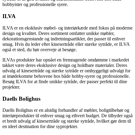
hobbyister og professionelle syere.
ILVA
ILVA er en eksklusiv møbel- og interiørkæde med fokus på moderne
design og kvalitet. Deres sortiment omfatter unikke møbler,
dekorationsgenstande og indretningsartikler, der passer til enhver
smag. Hvis du leder efter kinesertråde eller stærke sytråde, er ILVA
også et sted, du bør overveje at besøge.
ILVAs produkter har opnået en fremragende omdømme i markedet
takket være deres eksklusive design og holdbare materialer. Deres
udvalg af kinesertråde og stærke sytråde er omhyggeligt udvalgt for
at imødekomme behovene hos både hobby-syere og professionelle.
Besøg ILVA for at finde unikke sytråde, der passer perfekt til dine
projekter.
Daells Bolighus
Daells Bolighus er en alsidig forhandler af møbler, boligtilbehør og
interiørprodukter til enhver smag og ethvert budget. De tilbyder også
et bredt udvalg af kinesertråde og stærke sytråde, hvilket gør dem til
en ideel destination for dine syprojekter.