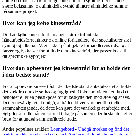
andre områder. Du kan bruge kinesertråd til sømme, der er under
større belastning, og almindelig sytråd til mere almindelige sømme
på samme projekt.
Hvor kan jeg købe kinesertråd?
Du kan købe kinesertråd i mange større stofbutikker,
håndarbejdsforretninger og online forhandlere, der specialiserer sig i
syning og tilbehør. Vær sikker på at tjekke forhandlerens udvalg af
farver og tykkelser for at finde den kinesertråd, der passer bedst til
dit specifikke syprojekt.
Hvordan opbevarer jeg kinesertråd for at holde den
i den bedste stand?
For at opbevare kinesertråd i den bedste stand anbefales det at holde
det væk fra direkte sollys og fugtighed. Opbevar tråden i en lukket
beholder eller en plastikpose for at beskytte den mod støv og snavs.
Det er også vigtigt at undgå, at tråden bliver sammenfiltret eller
sammenhængende, da dette kan gøre det vanskeligt at arbejde med.
Sørg for at rulle tråden korrekt tilbage på spolen eller bestanden efter
brug for at undgå sammenfiltrede tråde.
Andre populære artikler:
Loungebord
•
Undgå snorken og find det
bedste middel mod snorken
•
Jysk Aggersund: Find åbningstider og