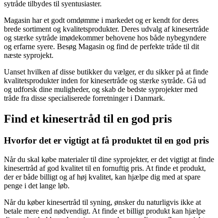
sytråde tilbydes til syentusiaster.
Magasin har et godt omdømme i markedet og er kendt for deres
brede sortiment og kvalitetsprodukter. Deres udvalg af kinesertråde
og stærke sytråde imødekommer behovene hos både nybegyndere
og erfarne syere. Besøg Magasin og find de perfekte tråde til dit
næste syprojekt.
Uanset hvilken af disse butikker du vælger, er du sikker på at finde
kvalitetsprodukter inden for kinesertråde og stærke sytråde. Gå ud
og udforsk dine muligheder, og skab de bedste syprojekter med
tråde fra disse specialiserede forretninger i Danmark.
Find et kinesertråd til en god pris
Hvorfor det er vigtigt at få produktet til en god pris
Når du skal købe materialer til dine syprojekter, er det vigtigt at finde
kinesertråd af god kvalitet til en fornuftig pris. At finde et produkt,
der er både billigt og af høj kvalitet, kan hjælpe dig med at spare
penge i det lange løb.
Når du køber kinesertråd til syning, ønsker du naturligvis ikke at
betale mere end nødvendigt. At finde et billigt produkt kan hjælpe