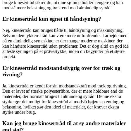
bruge kinesertråd sikrer du, at dine sømme holder længere og kan
modstå mere belastning og træk end med almindelig sytråd.
Er kinesertråd kun egnet til håndsyning?
Nej, kinesertråd kan bruges både til håndsyning og maskinsyning.
Selvom den tykkere tråd kan være mere udfordrende at arbejde med
på en almindelig symaskine, er der mange moderne maskiner, der
kan håndtere kinesertråd uden problemer. Det er dog altid en god idé
at teste syningen på et prøvestykke, inden du begynder på et større
projekt.
Er kinesertråd modstandsdygtig over for træk og
rivning?
Ja, kinesertråd er kendt for sin modstandskraft mod træk og rivning.
Den er lavet af stærke polyesterfibre, der er mere holdbare end de
materialer, der normalt bruges til almindelig sytråd. Denne ekstra
styrke gør det muligt for kinesertråd at modstå højere spænding og
belastning, hvilket gør den ideel til materialer, der kræver ekstra
styrke under brug.
Kan jeg bruge kinesertråd til at sy andre materialer
end stof?