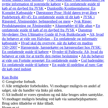
nyttig information til potentielle købere
•
En omfattende guide til
køb af en daybed fra JYSK
•
Dunlopillo Kontinentalseng: En
Komplet Købsguide
•
Dørstopper Pose: Hold døren trygt åben
•
Pudebetræk 40×45: En omfattende guide til dit køb
•
JYSK i
Ringsted: Åbningstider, beliggenhed og mere
•
Jysk Ringe:
Produktsøgning og Åbningstider
•
Altanmøbler til lille altan
•
En
omfattende guide til køb af en daybed fra JYSK
•
Danstrup
Skydedøre: Den Ultimative Guide til Jysk Butiksfacade
•
Alt, hvad
du behøver at vide om Halvdan – En omfattende og informativ
købsguide
•
Hvad skal du overveje, når du køber en madras
150×200?
•
Hængestole, hængekøjer og hængesofaer hos JYSK:
En omfattende guide til købere
•
Hynder til Pallesofa: Alt, hvad du
behøver at vide for at træffe den rigtige beslutning
•
Alt du behøver
at vide om Fortnite sengetøj: En omfattende guide
•
Gul bademåtte:
En omfattende guide til købere
•
En guide til opdeling af rum: Gør
dit køb med indsigt
Kun Bolig
© Gengivelse forbudt.
© Alle rettigheder forbeholdes. Vi modtager muligvis en andel af
salget, når du handler via links på siden.
© Alt indhold er vores ejendom og må ikke bruges uden samtykke.
Vi modtager muligvis betaling ved køb via samarbejdspartnere.
Brug uden tilladelse er ikke tilladt.
Hvem er vi