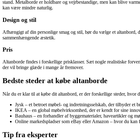
stand. Metalborde er holdbare og vejrbestandige, men kan blive varme 
kan være mindre naturlig.
Design og stil
Afhængigt af din personlige smag og stil, bør du vælge et altanbord, de
sammenhængende æstetik.
Pris
Altanborde findes i forskellige prisklasser. Sæt nogle realistiske forve
der vil bringe glæde i mange år fremover.
Bedste steder at købe altanborde
Når du er klar til at købe dit altanbord, er der forskellige steder, hvo
Jysk – et betroet møbel- og indretningsselskab, der tilbyder et
IKEA – en global møbelvirksomhed, der er kendt for sine innov
Bauhaus – en forhandler af byggematerialer, haveartikler og møble
Online markedspladser som eBay eller Amazon – hvor du kan find
Tip fra eksperter