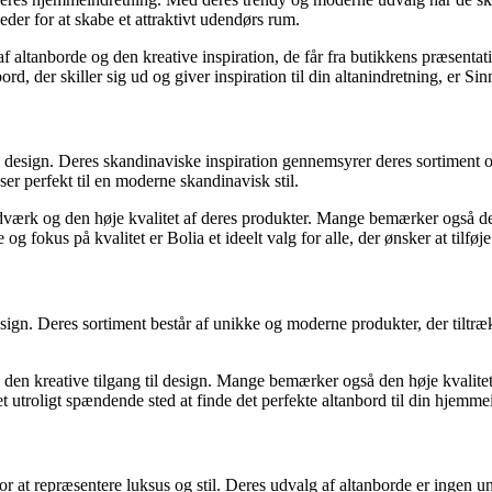
eder for at skabe et attraktivt udendørs rum.
af altanborde og den kreative inspiration, de får fra butikkens præsent
bord, der skiller sig ud og giver inspiration til din altanindretning, er S
til design. Deres skandinaviske inspiration gennemsyrer deres sortiment o
ser perfekt til en moderne skandinavisk stil.
dværk og den høje kvalitet af deres produkter. Mange bemærker også de
fokus på kvalitet er Bolia et ideelt valg for alle, der ønsker at tilføje e
design. Deres sortiment består af unikke og moderne produkter, der tiltr
den kreative tilgang til design. Mange bemærker også den høje kvalitet a
utroligt spændende sted at finde det perfekte altanbord til din hjemme
r at repræsentere luksus og stil. Deres udvalg af altanborde er ingen un