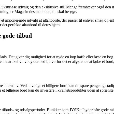
luksuriøse udvalg og den eksklusive stil. Mange fremhæver også den uov
dretning, er Magasin destinationen, du skal besøge.
for et imponerende udvalg af altanborde, der passer til enhver smag og e
er det perfekte altanbord til deres hjem.
e gode tilbud
 plads. Det giver dig mulighed for at nyde en kop kaffe eller læse en bog i
artikel vil vi dykke ned i, hvorfor det er afgørende at købe et bord, når 
rere alternativ. Ved at vælge et billigere bord kan du spare penge og stad
 et billigere bord kan du investere i kvalitetsprodukter uden at sprænge
nytte tilbuds- og udsalgsperioder. Butikker som JYSK tilbyder ofte gode