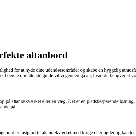
erfekte altanbord
ig mulighed for at nyde dine udendørsområder og skabe en hyggelig atmosf
 I denne omfattende guide vil vi gennemgå alt, hvad du behøver at vide
ngt op på altanrækværket eller en væg. Det er en pladsbesparende løsning
tande på.
ord er fastgjort til altanrækværket med kroge eller bøjler og kan let fje