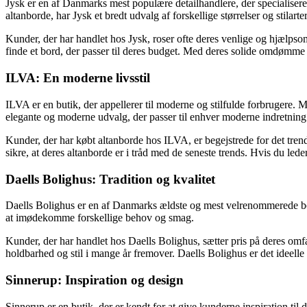
Jysk er en af ​​Danmarks mest populære detailhandlere, der specialisere
altanborde, har Jysk et bredt udvalg af forskellige størrelser og stilarte
Kunder, der har handlet hos Jysk, roser ofte deres venlige og hjælpsom
finde et bord, der passer til deres budget. Med deres solide omdømme o
ILVA: En moderne livsstil
ILVA er en butik, der appellerer til moderne og stilfulde forbrugere.
elegante og moderne udvalg, der passer til enhver moderne indretning
Kunder, der har købt altanborde hos ILVA, er begejstrede for det tr
sikre, at deres altanborde er i tråd med de seneste trends. Hvis du leder
Daells Bolighus: Tradition og kvalitet
Daells Bolighus er en af ​​Danmarks ældste og mest velrenommerede bol
at imødekomme forskellige behov og smag.
Kunder, der har handlet hos Daells Bolighus, sætter pris på deres omfa
holdbarhed og stil i mange år fremover. Daells Bolighus er det ideelle 
Sinnerup: Inspiration og design
Sinnerup er en butik, der er kendt for at give kunderne inspiration t