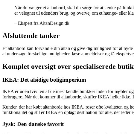
Når du vælger et altanbord, skal du sørge for at tænke på funktion
er velegnet til udendørs brug, og overvej om et hænge- eller klap
– Ekspert fra AltanDesign.dk
Afsluttende tanker
Et altanbord kan forvandle din altan og give dig mulighed for at nyde u
at undersøge forskellige muligheder, læse anmeldelser og få ekspertve
Komplet oversigt over specialiserede butikk
IKEA: Det alsidige boligimperium
IKEA er uden tvivl en af ​​de mest kendte butikker inden for møbler og
forbrugere. Når det kommer til altanborde, skuffer IKEA heller ikke. Der
Kunder, der har købt altanborde hos IKEA, roser ofte kvaliteten og
funktionalitet og stil er IKEA en oplagt destination for alle, der leder ef
Jysk: Den danske favorit