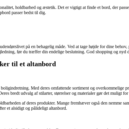
alitet, holdbarhed og æstetik. Det er vigtigt at finde et bord, der passer 
bord passer bedst til dig.
dendørslivet på en behagelig måde. Ved at tage højde for dine behov, pla
jledning, før du træffer din endelige beslutning. God shopping og nyd 
er til et altanbord
 boligindretning. Med deres omfattende sortiment og overkommelige prise
es bredt udvalg af stilarter, størrelser og materialer gør det muligt for 
 holdbarheden af deres produkter. Mange fremhæver også den nemme sam
ter et alsidigt og pålideligt altanbord.