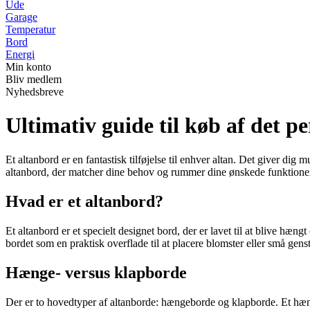
Ude
Garage
Temperatur
Bord
Energi
Min konto
Bliv medlem
Nyhedsbreve
Ultimativ guide til køb af det p
Et altanbord er en fantastisk tilføjelse til enhver altan. Det giver d
altanbord, der matcher dine behov og rummer dine ønskede funktioner?
Hvad er et altanbord?
Et altanbord er et specielt designet bord, der er lavet til at blive hæ
bordet som en praktisk overflade til at placere blomster eller små gens
Hænge- versus klapborde
Der er to hovedtyper af altanborde: hængeborde og klapborde. Et hængeb