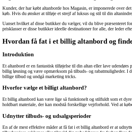
Kunder, der har købt altanborde hos Magasin, er imponerede over det 
køb. Hvis du ønsker at tilføje et strejf af luksus og stil til din altanin
Uanset hvilket af disse butikker du vælger, vil du blive præsenteret 
prisklasser er disse butikker ideelle destinationer for alle, der leder eft
Hvordan få fat i et billig altanbord og find
Introduktion
Et altanbord er en fantastisk tilføjelse til din altan eller lave udendørs
billig løsning og være opmærksom på tilbuds- og rabatmuligheder. I denne 
billige tilbud og undgå marketing tricks.
Hvorfor vælge et billigt altanbord?
Et billig altanbord kan være lige så funktionelt og stilfuldt som et dy
holdbart materiale, der kan modstå forskellige vejrforhold. Ved at købe
Udnytter tilbuds- og udsalgsperioder
En af de mest effektive måder at få fat i et billig altanbord er at ud