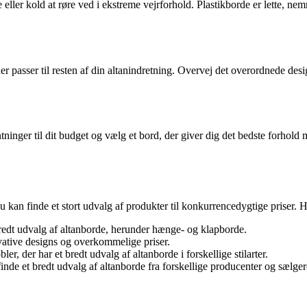
eller kold at røre ved i ekstreme vejrforhold. Plastikborde er lette, n
r passer til resten af din altanindretning. Overvej det overordnede desi
ntninger til dit budget og vælg et bord, der giver dig det bedste forhold 
r du kan finde et stort udvalg af produkter til konkurrencedygtige priser. 
 bredt udvalg af altanborde, herunder hænge- og klapborde.
ative designs og overkommelige priser.
r, der har et bredt udvalg af altanborde i forskellige stilarter.
e et bredt udvalg af altanborde fra forskellige producenter og sælger