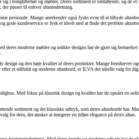
r sig i boligtilbehør og møbler. Deres sortiment er omfattende, og de er 
r, der passer til enhver altanindretning.
me personale. Mange anerkender også Jysks evne til at tilbyde altanborde
g gode kundeservice er Jysk et ideelt sted at finde det perfekte altanbo
 Med deres moderne møbler og unikke designs har de gjort sig bemærket 
.
endy design og den høje kvalitet af deres produkter. Mange fremhæver
 efter et stilfuldt og moderne altanbord, er ILVA det ideelle valg for dig
ighus. Med fokus på klassisk design og kvalitet har de opnået en solid
ttende sortiment og det klassiske udtryk, som deres altanborde har. Mang
valg for dem, der ønsker at integrere en tidløs elegance på deres altan.
il deres hjemmeindretning. Med deres trendy og moderne udvalg har de sk