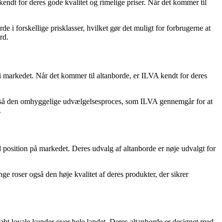
kendt for deres gode kvalitet og rimelige priser. Når det kommer til
 i forskellige prisklasser, hvilket gør det muligt for forbrugerne at
rd.
i markedet. Når det kommer til altanborde, er ILVA kendt for deres
 også den omhyggelige udvælgelsesproces, som ILVA gennemgår for at
.
 position på markedet. Deres udvalg af altanborde er nøje udvalgt for
e roser også den høje kvalitet af deres produkter, der sikrer
abt loyale kunder over hele landet. Deres altanborde er designet med