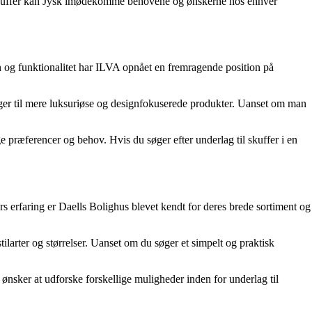
l skuffer kan Jysk imødekomme behovene og ønskerne hos enhver
n og funktionalitet har ILVA opnået en fremragende position på
inger til mere luksuriøse og designfokuserede produkter. Uanset om man
 præferencer og behov. Hvis du søger efter underlag til skuffer i en
rs erfaring er Daells Bolighus blevet kendt for deres brede sortiment og
stilarter og størrelser. Uanset om du søger et simpelt og praktisk
ønsker at udforske forskellige muligheder inden for underlag til