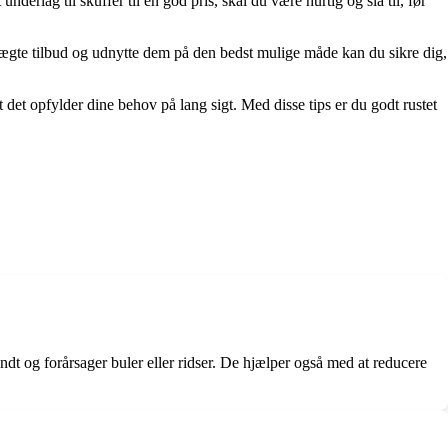
derlag til skuffer til en god pris, skal du være hurtig og slå til, før
e ægte tilbud og udnytte dem på den bedst mulige måde kan du sikre dig,
t det opfylder dine behov på lang sigt. Med disse tips er du godt rustet
undt og forårsager buler eller ridser. De hjælper også med at reducere