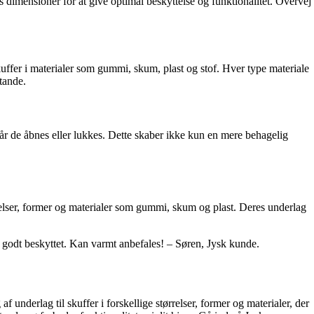
ens dimensioner for at give optimal beskyttelse og funktionalitet. Overvej
 skuffer i materialer som gummi, skum, plast og stof. Hver type materiale
tande.
, når de åbnes eller lukkes. Dette skaber ikke kun en mere behagelig
tørrelser, former og materialer som gummi, skum og plast. Deres underlag
er godt beskyttet. Kan varmt anbefales! – Søren, Jysk kunde.
f underlag til skuffer i forskellige størrelser, former og materialer, der