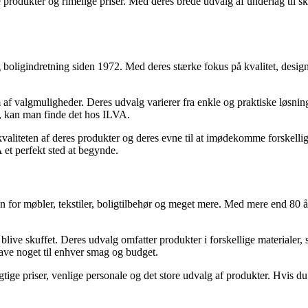
 produkter og rimelige priser. Med deres brede udvalg af underlag ti
 boligindretning siden 1972. Med deres stærke fokus på kvalitet, desig
um af valgmuligheder. Deres udvalg varierer fra enkle og praktiske løsn
gn, kan man finde det hos ILVA.
aliteten af deres produkter og deres evne til at imødekomme forskellige
 et perfekt sted at begynde.
en for møbler, tekstiler, boligtilbehør og meget mere. Med mere end 80 å
 blive skuffet. Deres udvalg omfatter produkter i forskellige materialer, 
have noget til enhver smag og budget.
ge priser, venlige personale og det store udvalg af produkter. Hvis du 