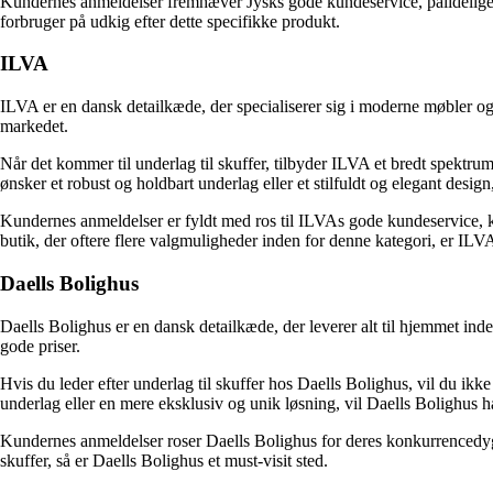
Kundernes anmeldelser fremhæver Jysks gode kundeservice, pålidelige
forbruger på udkig efter dette specifikke produkt.
ILVA
ILVA er en dansk detailkæde, der specialiserer sig i moderne møbler og
markedet.
Når det kommer til underlag til skuffer, tilbyder ILVA et bredt spektr
ønsker et robust og holdbart underlag eller et stilfuldt og elegant desi
Kundernes anmeldelser er fyldt med ros til ILVAs gode kundeservice, kv
butik, der oftere flere valgmuligheder inden for denne kategori, er ILVA
Daells Bolighus
Daells Bolighus er en dansk detailkæde, der leverer alt til hjemmet ind
gode priser.
Hvis du leder efter underlag til skuffer hos Daells Bolighus, vil du ikke
underlag eller en mere eksklusiv og unik løsning, vil Daells Bolighus 
Kundernes anmeldelser roser Daells Bolighus for deres konkurrencedygti
skuffer, så er Daells Bolighus et must-visit sted.