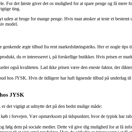
dele. For det første giver det os mulighed for at spare penge og få mere fo
igtige ting.
yt uden at bruge for mange penge. Hvis man ønsker at teste et bestemt un
siv model.
nne genkende ægte tilbud fra rent markedsføringstriks. Her er nogle tips 
rodukt, du er interesseret i, på forskellige butikker. Hvis prisen er ma
rder også kvaliteten. Lad ikke prisen være den eneste faktor, der dikterer 
ilbud hos JYSK. Hvis de tidligere har haft lignende tilbud på underlag til 
r hos JYSK
, er det vigtigt at udnytte det på den bedst mulige måde:
b i forvejen. Vær opmærksom på tidspunkter, hvor de typisk har rabatter 
følg dem på sociale medier. Dette vil give dig mulighed for at få info