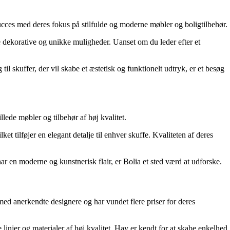
ucces med deres fokus på stilfulde og moderne møbler og boligtilbehør.
re dekorative og unikke muligheder. Uanset om du leder efter et
l skuffer, der vil skabe et æstetisk og funktionelt udtryk, er et besøg
ede møbler og tilbehør af høj kvalitet.
et tilføjer en elegant detalje til enhver skuffe. Kvaliteten af deres
ar en moderne og kunstnerisk flair, er Bolia et sted værd at udforske.
ed anerkendte designere og har vundet flere priser for deres
 linjer og materialer af høj kvalitet. Hay er kendt for at skabe enkelhed