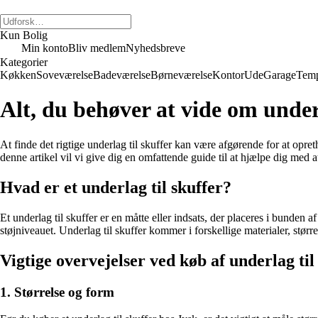
Kun Bolig
Min konto
Bliv medlem
Nyhedsbreve
Kategorier
Køkken
Soveværelse
Badeværelse
Børneværelse
Kontor
Ude
Garage
Temp
Alt, du behøver at vide om underl
At finde det rigtige underlag til skuffer kan være afgørende for at opreth
denne artikel vil vi give dig en omfattende guide til at hjælpe dig med a
Hvad er et underlag til skuffer?
Et underlag til skuffer er en måtte eller indsats, der placeres i bunden 
støjniveauet. Underlag til skuffer kommer i forskellige materialer, størrel
Vigtige overvejelser ved køb af underlag til
1. Størrelse og form