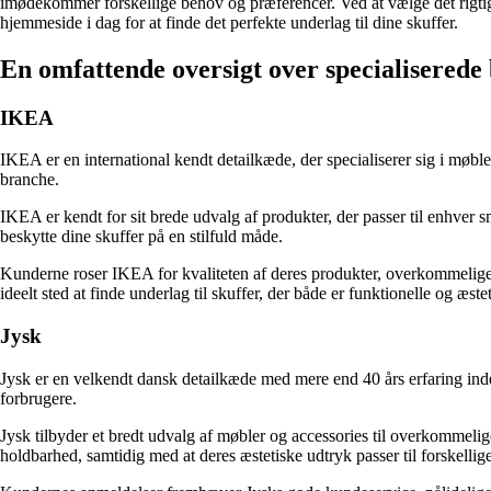
imødekommer forskellige behov og præferencer. Ved at vælge det rigtige
hjemmeside i dag for at finde det perfekte underlag til dine skuffer.
En omfattende oversigt over specialiserede b
IKEA
IKEA er en international kendt detailkæde, der specialiserer sig i møb
branche.
IKEA er kendt for sit brede udvalg af produkter, der passer til enhver 
beskytte dine skuffer på en stilfuld måde.
Kunderne roser IKEA for kvaliteten af deres produkter, overkommelig
ideelt sted at finde underlag til skuffer, der både er funktionelle og æstet
Jysk
Jysk er en velkendt dansk detailkæde med mere end 40 års erfaring inde
forbrugere.
Jysk tilbyder et bredt udvalg af møbler og accessories til overkommelige
holdbarhed, samtidig med at deres æstetiske udtryk passer til forskellige