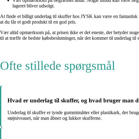
Vær opmærksom på begrænset antal: Nogle tilbud kan være begrænset t
lageret bliver udsolgt.
At finde et billigt underlag til skuffer hos JYSK kan være en fantastis
at du får et godt produkt til en god pris.
Vær altid opmærksom på, at prisen ikke er det eneste, der betyder noget. 
til at træffe de bedste købsbeslutninger, når det kommer til underlag ti
Ofte stillede spørgsmål
Hvad er underlag til skuffer, og hvad bruger man d
Underlag til skuffer er tynde gummimåtter eller plastikark, der bruge
støjniveauet, når man åbner og lukker skufferne.