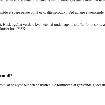
il et vist antal produkter. Hvis du virkelig er interesseret i at få et un
k måde at spare penge og få et kvalitetsprodukt. Ved at lære at genkend
Husk også at vurdere kvaliteten af underlaget til skuffer for at sikre, a
l skuffer hos JYSK!
em til?
s til at beskytte bunden af skuffer. De forhindrer, at genstande glider r