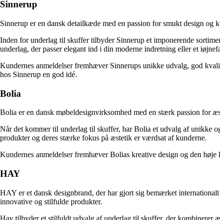
Sinnerup
Sinnerup er en dansk detailkæde med en passion for smukt design og kva
Inden for underlag til skuffer tilbyder Sinnerup et imponerende sortime
underlag, der passer elegant ind i din moderne indretning eller et iøjne
Kundernes anmeldelser fremhæver Sinnerups unikke udvalg, god kvalitet og
hos Sinnerup en god idé.
Bolia
Bolia er en dansk møbeldesignvirksomhed med en stærk passion for æstet
Når det kommer til underlag til skuffer, har Bolia et udvalg af unikke og
produkter og deres stærke fokus på æstetik er værdsat af kunderne.
Kundernes anmeldelser fremhæver Bolias kreative design og den høje kval
HAY
HAY er et dansk designbrand, der har gjort sig bemærket internationalt
innovative og stilfulde produkter.
Hay tilbyder et stilfuldt udvalg af underlag til skuffer, der kombinerer 