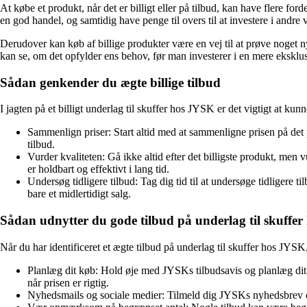
At købe et produkt, når det er billigt eller på tilbud, kan have flere for
en god handel, og samtidig have penge til overs til at investere i andre v
Derudover kan køb af billige produkter være en vej til at prøve noget n
kan se, om det opfylder ens behov, før man investerer i en mere eksklu
Sådan genkender du ægte billige tilbud
I jagten på et billigt underlag til skuffer hos JYSK er det vigtigt at ku
Sammenlign priser: Start altid med at sammenligne prisen på det p
tilbud.
Vurder kvaliteten: Gå ikke altid efter det billigste produkt, men vu
er holdbart og effektivt i lang tid.
Undersøg tidligere tilbud: Tag dig tid til at undersøge tidligere t
bare et midlertidigt salg.
Sådan udnytter du gode tilbud på underlag til skuffe
Når du har identificeret et ægte tilbud på underlag til skuffer hos JYSK
Planlæg dit køb: Hold øje med JYSKs tilbudsavis og planlæg dit kø
når prisen er rigtig.
Nyhedsmails og sociale medier: Tilmeld dig JYSKs nyhedsbrev og 