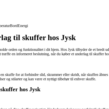
eratur
Bord
Energi
ag til skuffer hos Jysk
olde orden og funktionalitet i dit hjem. Hos Jysk tilbyder de et bredt udv
t træffe en informeret beslutning, når du køber et underlag til skuffer ho
af en skuffe for at forhindre slid, skrammer eller skridt, når skuffen åbn
ser og stilarter og kan være et nyttigt tilbehør til enhver skuffe.
 skuffer hos Jysk