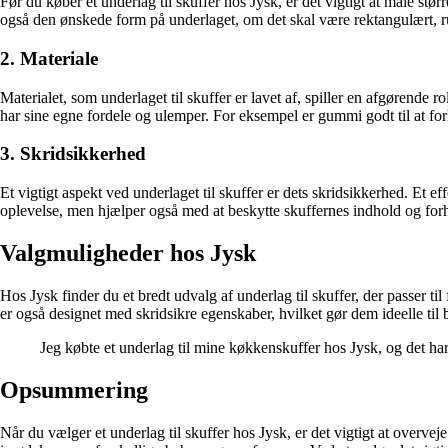
Før du køber et underlag til skuffer hos Jysk, er det vigtigt at måle stø
også den ønskede form på underlaget, om det skal være rektangulært, run
2. Materiale
Materialet, som underlaget til skuffer er lavet af, spiller en afgørende r
har sine egne fordele og ulemper. For eksempel er gummi godt til at for
3. Skridsikkerhed
Et vigtigt aspekt ved underlaget til skuffer er dets skridsikkerhed. Et ef
oplevelse, men hjælper også med at beskytte skuffernes indhold og forh
Valgmuligheder hos Jysk
Hos Jysk finder du et bredt udvalg af underlag til skuffer, der passer t
er også designet med skridsikre egenskaber, hvilket gør dem ideelle til 
Jeg købte et underlag til mine køkkenskuffer hos Jysk, og det har
Opsummering
Når du vælger et underlag til skuffer hos Jysk, er det vigtigt at overveje 