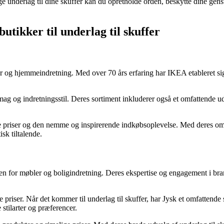
 underlag til dine skuffer kan du opretholde orden, beskytte dine genst
utikker til underlag til skuffer
ler og hjemmeindretning. Med over 70 års erfaring har IKEA etableret s
smag og indretningsstil. Deres sortiment inkluderer også et omfattende u
e priser og den nemme og inspirerende indkøbsoplevelse. Med deres om
isk tiltalende.
n for møbler og boligindretning. Deres ekspertise og engagement i branc
 priser. Når det kommer til underlag til skuffer, har Jysk et omfattende
 stilarter og præferencer.