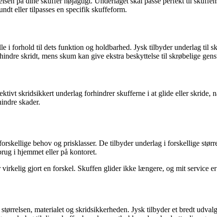
rrelsen på dine skuffer nøjagtigt. Underlaget skal passe perfekt til skuff
dt eller tilpasses en specifik skuffeform.
olle i forhold til dets funktion og holdbarhed. Jysk tilbyder underlag til
hindre skridt, mens skum kan give ekstra beskyttelse til skrøbelige gens
fektivt skridsikkert underlag forhindrer skufferne i at glide eller skride
indre skader.
il forskellige behov og prisklasser. De tilbyder underlag i forskellige s
brug i hjemmet eller på kontoret.
 virkelig gjort en forskel. Skuffen glider ikke længere, og mit service 
størrelsen, materialet og skridsikkerheden. Jysk tilbyder et bredt udvalg a