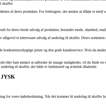
l skuffer.
ten af deres produkter. For forbrugere, der ønsker at tilføje et strejf af
 kendt for deres brede udvalg af produkter, herunder mode, skønhed, m
alligevel et interessant udvalg af underlag til skuffer. Deres sortiment o
e konkurrencedygtige priser og den gode kundeservice. Hvis du ønsker 
t stil eller bare ønsker at udforske de mange muligheder, vil du finde en
underlag til skuffer, der både er funktionelt og æstetisk tiltalende.
os JYSK
ng for vores købsbeslutning. Når det kommer til underlag til skuffer ho