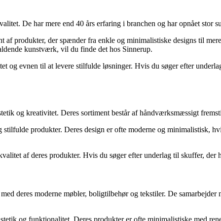
litet. De har mere end 40 års erfaring i branchen og har opnået stor s
nt af produkter, der spænder fra enkle og minimalistiske designs til me
faldende kunstværk, vil du finde det hos Sinnerup.
 evnen til at levere stilfulde løsninger. Hvis du søger efter underlag ti
ik og kreativitet. Deres sortiment består af håndværksmæssigt fremstill
 stilfulde produkter. Deres design er ofte moderne og minimalistisk, hvilk
itet af deres produkter. Hvis du søger efter underlag til skuffer, der h
 med deres moderne møbler, boligtilbehør og tekstiler. De samarbejder m
æstetik og funktionalitet. Deres produkter er ofte minimalistiske med rene