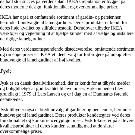
da haft stor succes på verdensplan. IKEAs reputation er bygget på
deres moderne design, funktionalitet og overkommelige priser.
IKEA har også et omfattende sortiment af gardin- og persienner,
herunder bundvægte til lamelgardiner. Deres produkter er kendt for
deres høje kvalitet og stilfulde æstetik. Derudover tilbyder IKEA
værktøjer og vejledning til at hjælpe kunder med at vælge og installere
de rigtige lamelgardiner.
Med deres verdensomspændende tilstedeværelse, omfattende sortiment
og rimelige priser er IKEA et ideelt valg for forbrugere på udkig efter
bundvægte til lamelgardiner af høj kvalitet.
Jysk
Jysk er en dansk detailvirksomhed, der er kendt for at tilbyde møbler
og boligtilbehør af god kvalitet til lave priser. Virksomheden blev
grundlagt i 1979 af Lars Larsen og er i dag en af Danmarks førende
detailkæder.
Jysk tilbyder også et bredt udvalg af gardiner og persienner, herunder
bundvægte til lamelgardiner. Deres produkter kendetegnes ved deres
funktionalitet og konkurrencedygtige priser. Jysk fokuserer på at levere
kvalitetsprodukter til deres kunder, samtidig med at de sikrer
overkommelige priser.