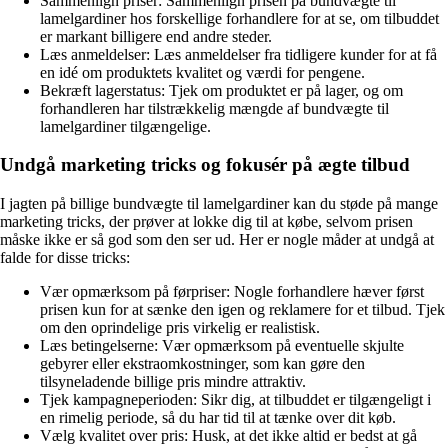
Sammenlign priser: Sammenlign prisen på bundvægte til
lamelgardiner hos forskellige forhandlere for at se, om tilbuddet
er markant billigere end andre steder.
Læs anmeldelser: Læs anmeldelser fra tidligere kunder for at få
en idé om produktets kvalitet og værdi for pengene.
Bekræft lagerstatus: Tjek om produktet er på lager, og om
forhandleren har tilstrækkelig mængde af bundvægte til
lamelgardiner tilgængelige.
Undgå marketing tricks og fokusér på ægte tilbud
I jagten på billige bundvægte til lamelgardiner kan du støde på mange
marketing tricks, der prøver at lokke dig til at købe, selvom prisen
måske ikke er så god som den ser ud. Her er nogle måder at undgå at
falde for disse tricks:
Vær opmærksom på førpriser: Nogle forhandlere hæver først
prisen kun for at sænke den igen og reklamere for et tilbud. Tjek
om den oprindelige pris virkelig er realistisk.
Læs betingelserne: Vær opmærksom på eventuelle skjulte
gebyrer eller ekstraomkostninger, som kan gøre den
tilsyneladende billige pris mindre attraktiv.
Tjek kampagneperioden: Sikr dig, at tilbuddet er tilgængeligt i
en rimelig periode, så du har tid til at tænke over dit køb.
Vælg kvalitet over pris: Husk, at det ikke altid er bedst at gå