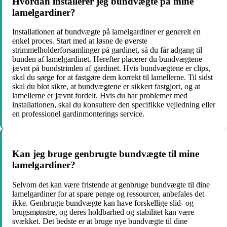
Hvordan installerer jeg bundvægte på mine
lamelgardiner?
Installationen af bundvægte på lamelgardiner er generelt en
enkel proces. Start med at løsne de øverste
strimmelholderforsamlinger på gardinet, så du får adgang til
bunden af lamelgardinet. Herefter placerer du bundvægtene
jævnt på bundstrimlen af gardinet. Hvis bundvægtene er clips,
skal du sørge for at fastgøre dem korrekt til lamellerne. Til sidst
skal du blot sikre, at bundvægtene er sikkert fastgjort, og at
lamellerne er jævnt fordelt. Hvis du har problemer med
installationen, skal du konsultere den specifikke vejledning eller
en professionel gardinmonterings service.
Kan jeg bruge genbrugte bundvægte til mine
lamelgardiner?
Selvom det kan være fristende at genbruge bundvægte til dine
lamelgardiner for at spare penge og ressourcer, anbefales det
ikke. Genbrugte bundvægte kan have forskellige slid- og
brugsmønstre, og deres holdbarhed og stabilitet kan være
svækket. Det bedste er at bruge nye bundvægte til dine