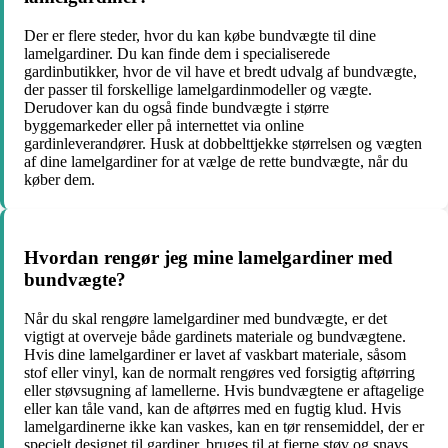
Der er flere steder, hvor du kan købe bundvægte til dine
lamelgardiner. Du kan finde dem i specialiserede
gardinbutikker, hvor de vil have et bredt udvalg af bundvægte,
der passer til forskellige lamelgardinmodeller og vægte.
Derudover kan du også finde bundvægte i større
byggemarkeder eller på internettet via online
gardinleverandører. Husk at dobbelttjekke størrelsen og vægten
af dine lamelgardiner for at vælge de rette bundvægte, når du
køber dem.
Hvordan rengør jeg mine lamelgardiner med
bundvægte?
Når du skal rengøre lamelgardiner med bundvægte, er det
vigtigt at overveje både gardinets materiale og bundvægtene.
Hvis dine lamelgardiner er lavet af vaskbart materiale, såsom
stof eller vinyl, kan de normalt rengøres ved forsigtig aftørring
eller støvsugning af lamellerne. Hvis bundvægtene er aftagelige
eller kan tåle vand, kan de aftørres med en fugtig klud. Hvis
lamelgardinerne ikke kan vaskes, kan en tør rensemiddel, der er
specielt designet til gardiner, bruges til at fjerne støv og snavs