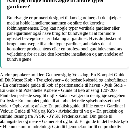
Kan jeg bruge bundvægte til andre typer
gardiner?
Bundvægte er primært designet til lamelgardiner, da de hjælper
med at holde lamellerne sammen og sikre det korrekte
foldningsmønster. Dog kan nogle typer vertikale gardiner eller
panelgardiner også have brug for bundvægte til at forhindre
uønsket bevægelse eller flakning af gardinet. Hvis du ønsker at
bruge bundvægte til andre typer gardiner, anbefales det at
konsultere producentens eller en professionel gardinleverandørs
vejledning for at sikre den korrekte installation og anvendelse af
bundvægtene.
Andre populære artikler:
Gennemsigtig Voksdug: En Komplet Guide
til Dit Næste Køb
•
Tyngdedyner – de bedste købsråd og anbefalinger
•
En omfattende guide til køb af positionsstole til haven
•
Jysk Stole –
En Guide til Potentielle Købere
•
Guide til køb af seng 120×200 –
Find den perfekte seng til dig!
•
Sådan vælger du de rigtige sengeben
fra Jysk
•
En komplet guide til at købe det rette spisebordssæt med
stole
•
Opbevaring af sko: En praktisk guide til lille entré
•
Gardiner i
Velour: Guide til Valg og Køb
•
Avisholder til væg – En praktisk og
stilfuld løsning fra JYSK
•
JYSK Frederikssund: Din guide til
åbningstider og mere
•
Gamer stol og bord: En guide til det bedste køb
•
Hjemmekontor indretning: Gør dit hjemmekontor til en produktiv