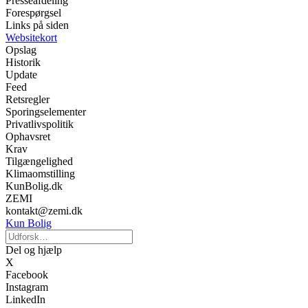
Presseafdeling
Forespørgsel
Links på siden
Websitekort
Opslag
Historik
Update
Feed
Retsregler
Sporingselementer
Privatlivspolitik
Ophavsret
Krav
Tilgængelighed
Klimaomstilling
KunBolig.dk
ZEMI
kontakt@zemi.dk
Kun Bolig
Del og hjælp
X
Facebook
Instagram
LinkedIn