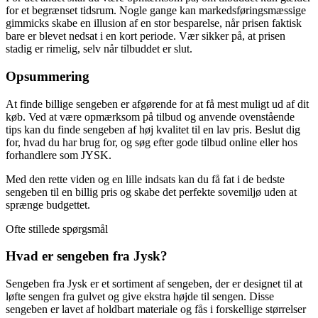
for et begrænset tidsrum. Nogle gange kan markedsføringsmæssige
gimmicks skabe en illusion af en stor besparelse, når prisen faktisk
bare er blevet nedsat i en kort periode. Vær sikker på, at prisen
stadig er rimelig, selv når tilbuddet er slut.
Opsummering
At finde billige sengeben er afgørende for at få mest muligt ud af dit
køb. Ved at være opmærksom på tilbud og anvende ovenstående
tips kan du finde sengeben af høj kvalitet til en lav pris. Beslut dig
for, hvad du har brug for, og søg efter gode tilbud online eller hos
forhandlere som JYSK.
Med den rette viden og en lille indsats kan du få fat i de bedste
sengeben til en billig pris og skabe det perfekte sovemiljø uden at
sprænge budgettet.
Ofte stillede spørgsmål
Hvad er sengeben fra Jysk?
Sengeben fra Jysk er et sortiment af sengeben, der er designet til at
løfte sengen fra gulvet og give ekstra højde til sengen. Disse
sengeben er lavet af holdbart materiale og fås i forskellige størrelser