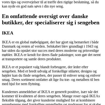
vores tips og overvejelser til at træffe den rigtige beslutning, så du
kan nyde en god nats søvn i din nye seng.
En omfattende oversigt over danske
butikker, der specialiserer sig i sengeben
IKEA
IKEA er en global møbelgigant, der har gjort sig bemærket i både
Danmark og resten af verden. Selskabet blev grundlagt i 1943 og
har siden da opnået stor succes med deres moderne og prisvenlige
møbler. IKEA er kendt for deres flade pakninger, som gør det nemt
at transportere og samle deres produkter.
IKEA er et populært valg blandt forbrugere, der leder efter
sengeben. Med et bredt udvalg af forskellige stilarter, designs og
højder kan du finde sengeben, der passer til enhver seng og enhver
smag. Deres sortiment omfatter alt lige fra træ- og metalben til ben
med hjul for nem flytning.
Kundernes anmeldelser af IKEA er generelt positive, især når det
kommer til kvaliteten af deres sengeben. Mange roser også IKEAs
fleksible tilgang, der giver kunderne mulighed for at kombinere
sengebenene med forskellige sengefjedre og madrasser for at skabe