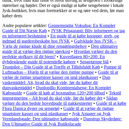
butik, hvor man kan finde et bredt udvalg af sengeben i forskellige
størrelser og højder. Det er også muligt at købe sengebenne i lokale
Jysk-butikker, hvis man foretrækker at se og røre ved dem, før man
køber dem.
Andre populære artikler:
Gennemsigtig Voksdug: En Komplet
Guide til Dit Næste Køb
•
JYSK Prisgaranti: Bliv informeret og tag
en informeret beslutning
•
En guide til at købe knopper, greb, og
indmad til garderobeskabe hos JYSK
•
Gulvklude hos JYSK –
Vælg de rigtige klude til dine rengøringsbehov
•
Den ultimative
guide til at vælge den rigtige støvkost
•
Hvordan vælger du den
perfekte stofkurv til dit hjem?
•
Kuvertlagen 80×200: En
dybdegående guide til potentielle købere
•
Sengetæppe blå
•
Trustpilot – Din Guide til at Træffe et Tillidsfuldt Køb
•
Pumpe til
Luftmadras – Hjælp til at vælge den rigtige pumpe
•
Guide til at
vælge de rigtige smartstore kasser og små plastkasser
•
Dun
vaskemiddel: Alt, hvad du skal vide, før du køber dit
dunvaskemiddel
•
Dunlopillo Kontinentalseng: En Komplet
Købsguide
•
Guide til køb af boxmadras 120×200 tilbud
•
Tekstil
imprægnering – Alt hvad du skal vide, før du køber det
•
Sådan
vælger du den bedste hovedpude til nakkesmerter
•
Guide til at købe
Flora Danica dyner og sengetøj
•
Guide til at vælge de rigtige
smartstore kasser og små plastkasser
•
Jysk Amager og Jysk
Vermlandsgade: Den ultimative købsguide
•
Danstrup Skydedøre:
Den Ultimative Guide til Jysk Butiksfacade