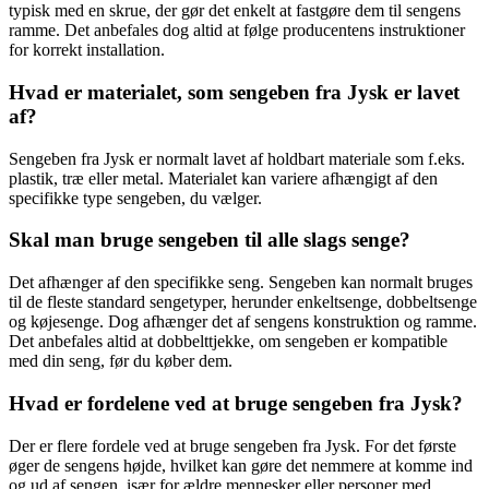
typisk med en skrue, der gør det enkelt at fastgøre dem til sengens
ramme. Det anbefales dog altid at følge producentens instruktioner
for korrekt installation.
Hvad er materialet, som sengeben fra Jysk er lavet
af?
Sengeben fra Jysk er normalt lavet af holdbart materiale som f.eks.
plastik, træ eller metal. Materialet kan variere afhængigt af den
specifikke type sengeben, du vælger.
Skal man bruge sengeben til alle slags senge?
Det afhænger af den specifikke seng. Sengeben kan normalt bruges
til de fleste standard sengetyper, herunder enkeltsenge, dobbeltsenge
og køjesenge. Dog afhænger det af sengens konstruktion og ramme.
Det anbefales altid at dobbelttjekke, om sengeben er kompatible
med din seng, før du køber dem.
Hvad er fordelene ved at bruge sengeben fra Jysk?
Der er flere fordele ved at bruge sengeben fra Jysk. For det første
øger de sengens højde, hvilket kan gøre det nemmere at komme ind
og ud af sengen, især for ældre mennesker eller personer med