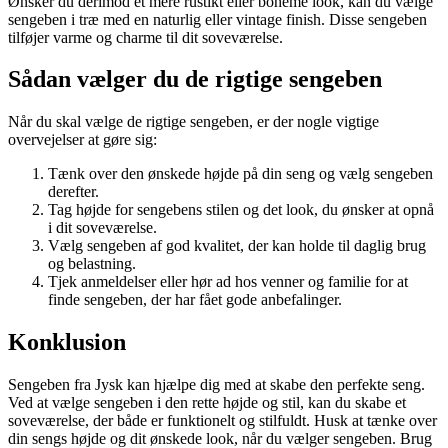
Ønsker du derimod et mere rustikt eller boheme look, kan du vælge
sengeben i træ med en naturlig eller vintage finish. Disse sengeben
tilføjer varme og charme til dit soveværelse.
Sådan vælger du de rigtige sengeben
Når du skal vælge de rigtige sengeben, er der nogle vigtige
overvejelser at gøre sig:
Tænk over den ønskede højde på din seng og vælg sengeben
derefter.
Tag højde for sengebens stilen og det look, du ønsker at opnå
i dit soveværelse.
Vælg sengeben af god kvalitet, der kan holde til daglig brug
og belastning.
Tjek anmeldelser eller hør ad hos venner og familie for at
finde sengeben, der har fået gode anbefalinger.
Konklusion
Sengeben fra Jysk kan hjælpe dig med at skabe den perfekte seng.
Ved at vælge sengeben i den rette højde og stil, kan du skabe et
soveværelse, der både er funktionelt og stilfuldt. Husk at tænke over
din sengs højde og dit ønskede look, når du vælger sengeben. Brug