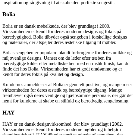
inspiration og rådgivning til at skabe den perfekte sengestil.
Bolia
Bolia er en dansk møbelkæde, der blev grundlagt i 2000.
Virksomheden er kendt for deres moderne designs og fokus på
bæredygtighed. Bolia tilbyder også sengeben i forskellige designs
og materialer, der afspejler deres æstetiske tilgang til møbler.
Bolias sengeben er populære blandt forbrugerne for deres unikke og
miljøvenlige designs. Uanset om du leder efter træben fra
bæredygtige kilder eller metalliske ben med en rustik finish, kan du
finde det hos Bolia. Virksomheden har et godt omdømme og er
kendt for deres fokus på kvalitet og design.
Kundernes anmeldelser af Bolia er generelt positive, og mange roser
virksomheden for deres æstetik og bæredygtige tilgang. Mange
fremhæver også deres venlige og hjælpsomme personale, der gør det
nemt for kunderne at skabe en stilfuld og bæredygtig sengeløsning.
HAY
HAY er en dansk designvirksomhed, der blev grundlagt i 2002.
Virksomheden er kendt for deres moderne møbler og tilbehør i
skandinavisk stil. HAY tilbyder også et udvalg af sengeben, der