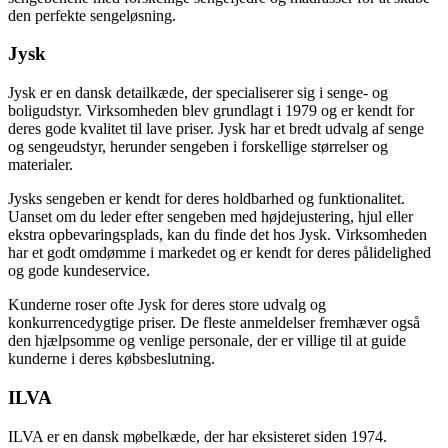
den perfekte sengeløsning.
Jysk
Jysk er en dansk detailkæde, der specialiserer sig i senge- og
boligudstyr. Virksomheden blev grundlagt i 1979 og er kendt for
deres gode kvalitet til lave priser. Jysk har et bredt udvalg af senge
og sengeudstyr, herunder sengeben i forskellige størrelser og
materialer.
Jysks sengeben er kendt for deres holdbarhed og funktionalitet.
Uanset om du leder efter sengeben med højdejustering, hjul eller
ekstra opbevaringsplads, kan du finde det hos Jysk. Virksomheden
har et godt omdømme i markedet og er kendt for deres pålidelighed
og gode kundeservice.
Kunderne roser ofte Jysk for deres store udvalg og
konkurrencedygtige priser. De fleste anmeldelser fremhæver også
den hjælpsomme og venlige personale, der er villige til at guide
kunderne i deres købsbeslutning.
ILVA
ILVA er en dansk møbelkæde, der har eksisteret siden 1974.