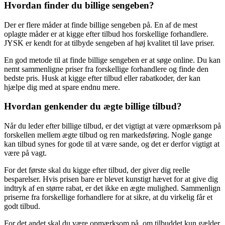
Hvordan finder du billige sengeben?
Der er flere måder at finde billige sengeben på. En af de mest
oplagte måder er at kigge efter tilbud hos forskellige forhandlere.
JYSK er kendt for at tilbyde sengeben af høj kvalitet til lave priser.
En god metode til at finde billige sengeben er at søge online. Du kan
nemt sammenligne priser fra forskellige forhandlere og finde den
bedste pris. Husk at kigge efter tilbud eller rabatkoder, der kan
hjælpe dig med at spare endnu mere.
Hvordan genkender du ægte billige tilbud?
Når du leder efter billige tilbud, er det vigtigt at være opmærksom på
forskellen mellem ægte tilbud og ren markedsføring. Nogle gange
kan tilbud synes for gode til at være sande, og det er derfor vigtigt at
være på vagt.
For det første skal du kigge efter tilbud, der giver dig reelle
besparelser. Hvis prisen bare er blevet kunstigt hævet for at give dig
indtryk af en større rabat, er det ikke en ægte mulighed. Sammenlign
priserne fra forskellige forhandlere for at sikre, at du virkelig får et
godt tilbud.
For det andet skal du være opmærksom på, om tilbuddet kun gælder