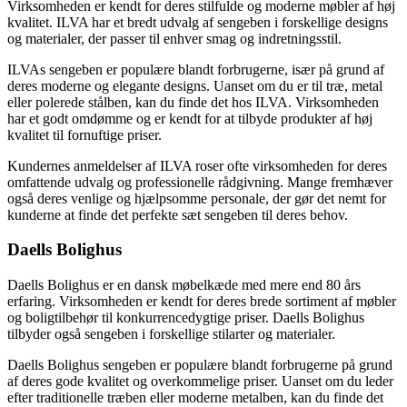
Virksomheden er kendt for deres stilfulde og moderne møbler af høj
kvalitet. ILVA har et bredt udvalg af sengeben i forskellige designs
og materialer, der passer til enhver smag og indretningsstil.
ILVAs sengeben er populære blandt forbrugerne, især på grund af
deres moderne og elegante designs. Uanset om du er til træ, metal
eller polerede stålben, kan du finde det hos ILVA. Virksomheden
har et godt omdømme og er kendt for at tilbyde produkter af høj
kvalitet til fornuftige priser.
Kundernes anmeldelser af ILVA roser ofte virksomheden for deres
omfattende udvalg og professionelle rådgivning. Mange fremhæver
også deres venlige og hjælpsomme personale, der gør det nemt for
kunderne at finde det perfekte sæt sengeben til deres behov.
Daells Bolighus
Daells Bolighus er en dansk møbelkæde med mere end 80 års
erfaring. Virksomheden er kendt for deres brede sortiment af møbler
og boligtilbehør til konkurrencedygtige priser. Daells Bolighus
tilbyder også sengeben i forskellige stilarter og materialer.
Daells Bolighus sengeben er populære blandt forbrugerne på grund
af deres gode kvalitet og overkommelige priser. Uanset om du leder
efter traditionelle træben eller moderne metalben, kan du finde det