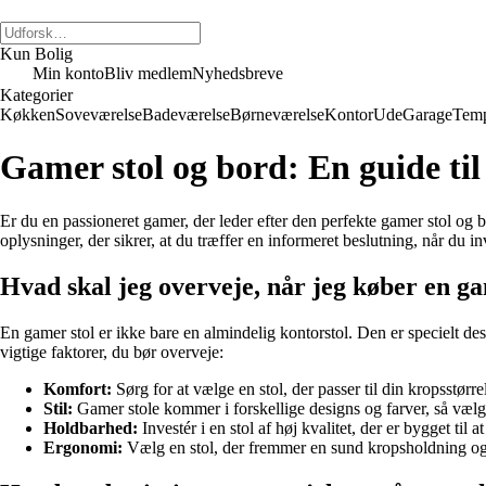
Kun Bolig
Min konto
Bliv medlem
Nyhedsbreve
Kategorier
Køkken
Soveværelse
Badeværelse
Børneværelse
Kontor
Ude
Garage
Temp
Gamer stol og bord: En guide til
Er du en passioneret gamer, der leder efter den perfekte gamer stol og b
oplysninger, der sikrer, at du træffer en informeret beslutning, når du inv
Hvad skal jeg overveje, når jeg køber en ga
En gamer stol er ikke bare en almindelig kontorstol. Den er specielt de
vigtige faktorer, du bør overveje:
Komfort:
Sørg for at vælge en stol, der passer til din kropsstør
Stil:
Gamer stole kommer i forskellige designs og farver, så vælg 
Holdbarhed:
Investér i en stol af høj kvalitet, der er bygget til 
Ergonomi:
Vælg en stol, der fremmer en sund kropsholdning og h