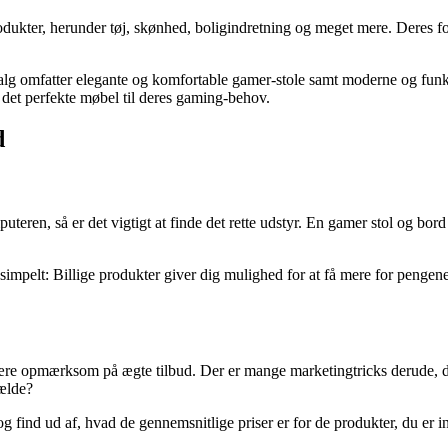
odukter, herunder tøj, skønhed, boligindretning og meget mere. Deres fo
 omfatter elegante og komfortable gamer-stole samt moderne og funktion
det perfekte møbel til deres gaming-behov.
d
teren, så er det vigtigt at finde det rette udstyr. En gamer stol og bord 
 simpelt: Billige produkter giver dig mulighed for at få mere for pengen
 være opmærksom på ægte tilbud. Der er mange marketingtricks derude, der
fælde?
 find ud af, hvad de gennemsnitlige priser er for de produkter, du er in