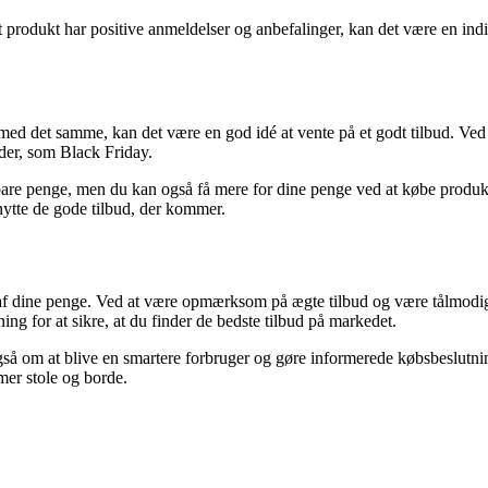
rodukt har positive anmeldelser og anbefalinger, kan det være en indikat
s med det samme, kan det være en god idé at vente på et godt tilbud. Ve
heder, som Black Friday.
are penge, men du kan også få mere for dine penge ved at købe produkter
nytte de gode tilbud, der kommer.
 ud af dine penge. Ved at være opmærksom på ægte tilbud og være tålmodi
ing for at sikre, at du finder de bedste tilbud på markedet.
også om at blive en smartere forbruger og gøre informerede købsbeslutni
mer stole og borde.