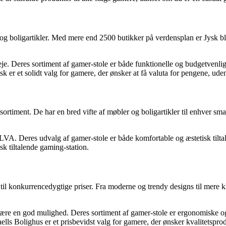
og boligartikler. Med mere end 2500 butikker på verdensplan er Jysk blev
je. Deres sortiment af gamer-stole er både funktionelle og budgetvenlige.
 er et solidt valg for gamere, der ønsker at få valuta for pengene, ud
rtiment. De har en bred vifte af møbler og boligartikler til enhver smag
LVA. Deres udvalg af gamer-stole er både komfortable og æstetisk tiltal
sk tiltalende gaming-station.
l konkurrencedygtige priser. Fra moderne og trendy designs til mere kla
være en god mulighed. Deres sortiment af gamer-stole er ergonomiske og
lls Bolighus er et prisbevidst valg for gamere, der ønsker kvalitetsprodu