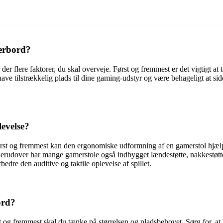
erbord?
der flere faktorer, du skal overveje. Først og fremmest er det vigtigt a
 have tilstrækkelig plads til dine gaming-udstyr og være behageligt at s
evelse?
rst og fremmest kan den ergonomiske udformning af en gamerstol hjælpe
Derudover har mange gamerstole også indbygget lændestøtte, nakkestøtte
edre den auditive og taktile oplevelse af spillet.
ord?
st og fremmest skal du tænke på størrelsen og pladsbehovet. Sørg for, at