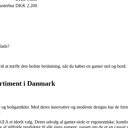
usterbar
DKK 2.200
plads?
til at træffe den bedste beslutning, når du køber en gamer stol og bord.
sortiment i Danmark
r og boligartikler. Med deres innovative og moderne designs har de form
.
IKEA et ideelt valg. Deres udvalg af gamer-stole er ergonomiske, komforta
 stilfulde produkter til alle slags gamere, uanset om du er en casual g