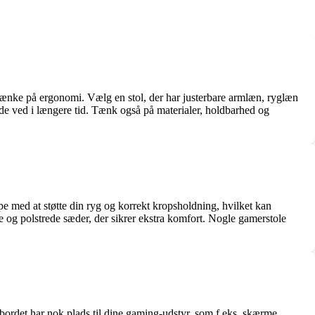
t tænke på ergonomi. Vælg en stol, der har justerbare armlæn, ryglæn
idde ved i længere tid. Tænk også på materialer, holdbarhed og
 med at støtte din ryg og korrekt kropsholdning, hvilket kan
 og polstrede sæder, der sikrer ekstra komfort. Nogle gamerstole
 bordet har nok plads til dine gaming-udstyr, som f.eks. skærme,