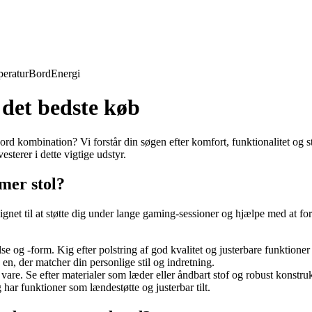
eratur
Bord
Energi
 det bedste køb
ord kombination? Vi forstår din søgen efter komfort, funktionalitet og s
esterer i dette vigtige udstyr.
mer stol?
signet til at støtte dig under lange gaming-sessioner og hjælpe med at f
relse og -form. Kig efter polstring af god kvalitet og justerbare funktio
en, der matcher din personlige stil og indretning.
at vare. Se efter materialer som læder eller åndbart stof og robust konstru
ar funktioner som lændestøtte og justerbar tilt.