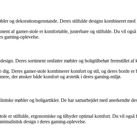
ler og dekorationsgenstande. Deres stilfulde designs kombineret med go
t af gamer-stole er komfortable, justerbare og stilfulde. Du vil også fi
eres gaming-oplevelse.
design. Deres sortiment omfatter møbler og boligtilbehør fremstillet af 
ffe dig. Deres gamer-stole kombinerer komfort og stil, og deres borde e
amere, der ønsker både komfort og æstetik i deres gaming-miljø.
iske møbler og boligartikler. De har samarbejdet med anerkendte desig
er stilfulde, ergonomiske og tilbyder optimal komfort. Du vil også find
inimalistisk design i deres gaming-oplevelse.