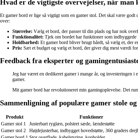
Hvad er de vigtigste overvejelser, når man
Et gamer bord er lige så vigtigt som en gamer stol. Det skal være godt
over:
Størrelse:
Vælg et bord, der passer til din plads og har nok overf
Funktionalitet:
Tjek om bordet har funktioner som indbyggede k
Holdbarhed:
Et gamer bord bliver brugt hårdt, så vælg et, der er
Pris:
Sæt et budget og vælg et bord, der giver dig mest værdi f
Feedback fra eksperter og gamingentusiast
Jeg har været en dedikeret gamer i mange år, og investeringen i en
gamer.
Mit gamer bord har revolutioneret min gamingoplevelse. Det rumme
Sammenligning af populære gamer stole og
Produkt
Funktioner
Gamer stol 1
Justerbart ryglæn, polstret sæde, lændestøtte
Gamer stol 2
Højdejusterbar, indbygget hovedstøtte, 360 graders drej
Gamer bord 1
Stor overflade, kabelstyring, kopholder