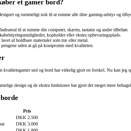
 køber et gamer bord?
 designet og rummeligt nok til at rumme alle dine gaming-udstyr og tilb
ladeareal til at rumme din computer, skærm, tastatur og andre tilbehør.
abelstyringsmuligheder, kopholder eller ekstra opbevaringsplads.
 lavet af holdbare materialer som træ eller metal.
or pengene uden at gå på kompromis med kvaliteten.
er
 kvalitetsgamer stol og bord har virkelig gjort en forskel. Nu kan jeg sp
lige design og de ekstra funktioner har gjort det meget mere behagelig
 borde
Pris
DKK 2.500
bar
DKK 3.000
DKK 1.800