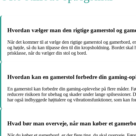
Hvordan vælger man den rigtige gamerstol og gam
Når det kommer til at vælge den rigtige gamerstol og gamerbord, er 
og højde, så du kan tilpasse den til din kropsholdning. Bordet skal
prisklasse, når du vælger din stol og bord.
Hvordan kan en gamerstol forbedre din gaming-opl
En gamerstol kan forbedre din gaming-oplevelse på flere måder. Fø
reducere risikoen for ubehag og skader under lange spilsessioner. 
har også indbyggede højttalere og vibrationsfunktioner, som kan forb
Hvad bør man overveje, når man køber et gamerb
Når du køber et gamerbord, er der flere ting, du skal overveje. Før