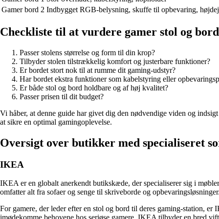
Gamer bord 2
Indbygget RGB-belysning, skuffe til opbevaring, højdej
Checkliste til at vurdere gamer stol og bord
Passer stolens størrelse og form til din krop?
Tilbyder stolen tilstrækkelig komfort og justerbare funktioner?
Er bordet stort nok til at rumme dit gaming-udstyr?
Har bordet ekstra funktioner som kabelstyring eller opbevarings
Er både stol og bord holdbare og af høj kvalitet?
Passer prisen til dit budget?
Vi håber, at denne guide har givet dig den nødvendige viden og indsigt 
at sikre en optimal gamingoplevelse.
Oversigt over butikker med specialiseret 
IKEA
IKEA er en globalt anerkendt butikskæde, der specialiserer sig i møble
omfatter alt fra sofaer og senge til skriveborde og opbevaringsløsninger
For gamere, der leder efter en stol og bord til deres gaming-station, er 
imødekomme behovene hos seriøse gamere. IKEA tilbyder en bred vifte af