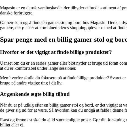
Magasin er en dansk varehuskæde, der tilbyder et bredt sortiment af pr
danske forbrugere.
Gamere kan også finde en gamer-stol og bord hos Magasin. Deres udvalg
gamere, der ønsker at kombinere deres shoppingoplevelse med at finde 
Spar penge med en billig gamer stol og bor
Hvorfor er det vigtigt at finde billige produkter?
Uanset om du er en seriøs gamer eller blot nyder at bruge tid foran compu
at du er komfortabel under lange sessioner.
Men hvorfor skulle du fokusere på at finde billige produkter? Svaret er
bruge på andre vigtige ting i dit liv.
At genkende ægte billig tilbud
Når du er på udkig efter en billig gamer stol og bord, er det vigtigt at
de giver sig ud for at være. Så hvordan kan du undgå at falde i denne 
Først og fremmest skal du altid sammenligne priser. Gør din forskning og
billigt eller ej.