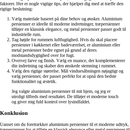
faktorer. Her er nogle vigtige tips, der hjælper dig med at træffe den
rigtige beslutning:
Vælg materiale baseret på dine behov og ønsker. Aluminium
persienner er ideelle til moderne indretninger, træpersienner
tilføjer en klassisk elegance, og metal persienner passer godt til
industrielle rum.
Tag højde for rummets luftfugtighed. Hvis du skal placere
persienner i køkkenet eller badeværelset, er aluminium eller
metal persienner bedre egnet på grund af deres
modstandsdygtighed over for fugt.
Overvej farve og finish. Vælg en nuance, der komplementerer
din indretning og skaber den ønskede stemning i rummet.
Vælg den rigtige størrelse. Mål vinduesåbningen nøjagtigt og
vælg persienner, der passer perfekt for at opnå den bedste
funktionalitet og æstetik.
Jeg valgte aluminium persienner til mit hjem, og jeg er
utroligt tilfreds med resultatet. De tilføjer et moderne touch
og giver mig fuld kontrol over lysindfaldet.
Konklusion
Uanset om du foretrækker aluminium persienner til et moderne udtryk,
træpersienner for at tilføje en klassisk elegance eller metal persienner til