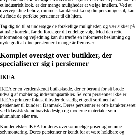
et industrielt look, er der mange muligheder at vælge imellem. Ved at
overveje dine behov, rummets karakteristika og din personlige stil, kan
du finde de perfekte persienner til dit hjem.
Tag dig tid til at undersøge de forskellige muligheder, og vær sikker på
at måle korrekt, før du foretager dit endelige valg. Med den rette
information og vejledning kan du træffe en informeret beslutning og
nyde godt af dine persienner i mange år fremover.
Komplet oversigt over butikker, der
specialiserer sig i persienner
IKEA
IKEA er en verdenskendt butikskæde, der er berømt for sit brede
udvalg af møbler og indretningsartikler. Selvom persienner ikke er
IKEAs primære fokus, tilbyder de stadig et godt sortiment af
persienner til kunder i Danmark. Deres persienner er ofte karakteriseret
ved klassisk skandinavisk design og moderne materialer som
aluminium eller træ.
Kunder elsker IKEA for deres overkommelige priser og nemme
selvmontering. Deres persienner er kendt for at være holdbare og