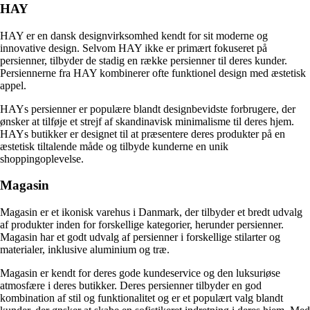
HAY
HAY er en dansk designvirksomhed kendt for sit moderne og
innovative design. Selvom HAY ikke er primært fokuseret på
persienner, tilbyder de stadig en række persienner til deres kunder.
Persiennerne fra HAY kombinerer ofte funktionel design med æstetisk
appel.
HAYs persienner er populære blandt designbevidste forbrugere, der
ønsker at tilføje et strejf af skandinavisk minimalisme til deres hjem.
HAYs butikker er designet til at præsentere deres produkter på en
æstetisk tiltalende måde og tilbyde kunderne en unik
shoppingoplevelse.
Magasin
Magasin er et ikonisk varehus i Danmark, der tilbyder et bredt udvalg
af produkter inden for forskellige kategorier, herunder persienner.
Magasin har et godt udvalg af persienner i forskellige stilarter og
materialer, inklusive aluminium og træ.
Magasin er kendt for deres gode kundeservice og den luksuriøse
atmosfære i deres butikker. Deres persienner tilbyder en god
kombination af stil og funktionalitet og er et populært valg blandt