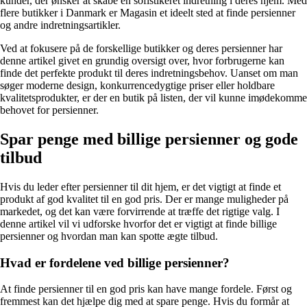
kunder, der ønsker at skabe en sofistikeret indretning i deres hjem. Med
flere butikker i Danmark er Magasin et ideelt sted at finde persienner
og andre indretningsartikler.
Ved at fokusere på de forskellige butikker og deres persienner har
denne artikel givet en grundig oversigt over, hvor forbrugerne kan
finde det perfekte produkt til deres indretningsbehov. Uanset om man
søger moderne design, konkurrencedygtige priser eller holdbare
kvalitetsprodukter, er der en butik på listen, der vil kunne imødekomme
behovet for persienner.
Spar penge med billige persienner og gode
tilbud
Hvis du leder efter persienner til dit hjem, er det vigtigt at finde et
produkt af god kvalitet til en god pris. Der er mange muligheder på
markedet, og det kan være forvirrende at træffe det rigtige valg. I
denne artikel vil vi udforske hvorfor det er vigtigt at finde billige
persienner og hvordan man kan spotte ægte tilbud.
Hvad er fordelene ved billige persienner?
At finde persienner til en god pris kan have mange fordele. Først og
fremmest kan det hjælpe dig med at spare penge. Hvis du formår at