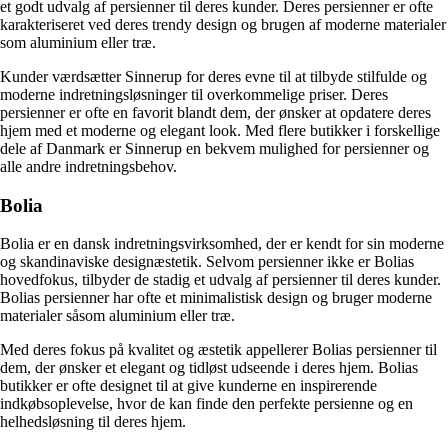
et godt udvalg af persienner til deres kunder. Deres persienner er ofte
karakteriseret ved deres trendy design og brugen af moderne materialer
som aluminium eller træ.
Kunder værdsætter Sinnerup for deres evne til at tilbyde stilfulde og
moderne indretningsløsninger til overkommelige priser. Deres
persienner er ofte en favorit blandt dem, der ønsker at opdatere deres
hjem med et moderne og elegant look. Med flere butikker i forskellige
dele af Danmark er Sinnerup en bekvem mulighed for persienner og
alle andre indretningsbehov.
Bolia
Bolia er en dansk indretningsvirksomhed, der er kendt for sin moderne
og skandinaviske designæstetik. Selvom persienner ikke er Bolias
hovedfokus, tilbyder de stadig et udvalg af persienner til deres kunder.
Bolias persienner har ofte et minimalistisk design og bruger moderne
materialer såsom aluminium eller træ.
Med deres fokus på kvalitet og æstetik appellerer Bolias persienner til
dem, der ønsker et elegant og tidløst udseende i deres hjem. Bolias
butikker er ofte designet til at give kunderne en inspirerende
indkøbsoplevelse, hvor de kan finde den perfekte persienne og en
helhedsløsning til deres hjem.