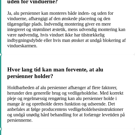
uden for vinduerne?
Ja, alu persienner kan monteres både inden- og uden for
vinduerne, afhængigt af den ønskede placering og den
tilgængelige plads. Indvendig montering giver en mere
integreret og strømlinet æstetik, mens udvendig montering kan
være nødvendig, hvis vinduet ikke har tilstrækkelig
indbygningsdybde eller hvis man ønsker at undgå blokering af
vindueskarmen.
Hvor lang tid kan man forvente, at alu
persienner holder?
Holdbarheden af alu persienner afhænger af flere faktorer,
herunder den generelle brug og vedligeholdelse. Med korrekt
pleje og regelmæssig rengøring kan alu persienner holde i
mange år og opretholde deres funktion og udseende. Det
anbefales at følge producentens vedligeholdelsesinstruktioner
og undgå unødig hård behandling for at forlænge levetiden på
persiennerne.