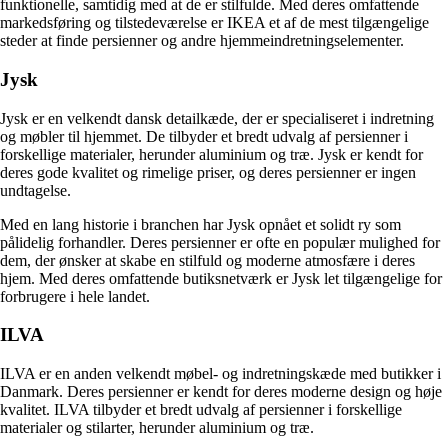
funktionelle, samtidig med at de er stilfulde. Med deres omfattende
markedsføring og tilstedeværelse er IKEA et af de mest tilgængelige
steder at finde persienner og andre hjemmeindretningselementer.
Jysk
Jysk er en velkendt dansk detailkæde, der er specialiseret i indretning
og møbler til hjemmet. De tilbyder et bredt udvalg af persienner i
forskellige materialer, herunder aluminium og træ. Jysk er kendt for
deres gode kvalitet og rimelige priser, og deres persienner er ingen
undtagelse.
Med en lang historie i branchen har Jysk opnået et solidt ry som
pålidelig forhandler. Deres persienner er ofte en populær mulighed for
dem, der ønsker at skabe en stilfuld og moderne atmosfære i deres
hjem. Med deres omfattende butiksnetværk er Jysk let tilgængelige for
forbrugere i hele landet.
ILVA
ILVA er en anden velkendt møbel- og indretningskæde med butikker i
Danmark. Deres persienner er kendt for deres moderne design og høje
kvalitet. ILVA tilbyder et bredt udvalg af persienner i forskellige
materialer og stilarter, herunder aluminium og træ.