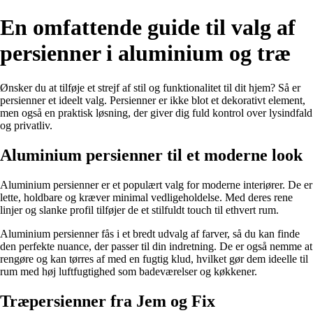
En omfattende guide til valg af
persienner i aluminium og træ
Ønsker du at tilføje et strejf af stil og funktionalitet til dit hjem? Så er
persienner et ideelt valg. Persienner er ikke blot et dekorativt element,
men også en praktisk løsning, der giver dig fuld kontrol over lysindfald
og privatliv.
Aluminium persienner til et moderne look
Aluminium persienner er et populært valg for moderne interiører. De er
lette, holdbare og kræver minimal vedligeholdelse. Med deres rene
linjer og slanke profil tilføjer de et stilfuldt touch til ethvert rum.
Aluminium persienner fås i et bredt udvalg af farver, så du kan finde
den perfekte nuance, der passer til din indretning. De er også nemme at
rengøre og kan tørres af med en fugtig klud, hvilket gør dem ideelle til
rum med høj luftfugtighed som badeværelser og køkkener.
Træpersienner fra Jem og Fix