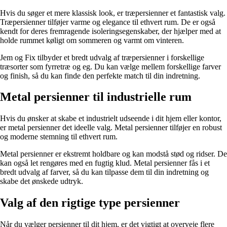
Hvis du søger et mere klassisk look, er træpersienner et fantastisk valg.
Træpersienner tilføjer varme og elegance til ethvert rum. De er også
kendt for deres fremragende isoleringsegenskaber, der hjælper med at
holde rummet køligt om sommeren og varmt om vinteren.
Jem og Fix tilbyder et bredt udvalg af træpersienner i forskellige
træsorter som fyrretræ og eg. Du kan vælge mellem forskellige farver
og finish, så du kan finde den perfekte match til din indretning.
Metal persienner til industrielle rum
Hvis du ønsker at skabe et industrielt udseende i dit hjem eller kontor,
er metal persienner det ideelle valg. Metal persienner tilføjer en robust
og moderne stemning til ethvert rum.
Metal persienner er ekstremt holdbare og kan modstå stød og ridser. De
kan også let rengøres med en fugtig klud. Metal persienner fås i et
bredt udvalg af farver, så du kan tilpasse dem til din indretning og
skabe det ønskede udtryk.
Valg af den rigtige type persienner
Når du vælger persienner til dit hjem, er det vigtigt at overveje flere