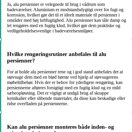
Ja, alu persienner er velegnede til brug i vådrum som
badeværelser. Aluminium er modstandsdygtigt over for fugt og
korrosion, hvilket gør det til et ideelt materiale til persienner i
områder med høj luftfugtighed. Alu persienner kan tåle damp og
let rengøres med en fugtig klud, hvilket gør dem praktiske og
vedligeholdelsesvenlige i badeværelsesmiljøer.
Hvilke rengøringsrutiner anbefales til alu
persienner?
For at holde alu persienner rene og i god stand anbefales det at
støvsuge dem med en blød børste ved hjælp af støvsugerens
møbeltilbehør. Hvis der er behov for yderligere rengøring, kan
persiennerne aftørres forsigtigt med en fugtig klud og en mild
sæbeopløsning. Det er vigtigt at undgå brug af skrappe
kemikalier eller slibende materialer, da disse kan beskadige eller
ridse overfladen på persiennerne.
Kan alu persienner monteres både inden- og