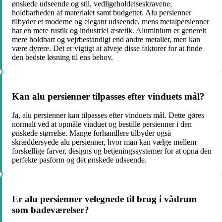
ønskede udseende og stil, vedligeholdelseskravene,
holdbarheden af materialet samt budgettet. Alu persienner
tilbyder et moderne og elegant udseende, mens metalpersienner
har en mere rustik og industriel æstetik. Aluminium er generelt
mere holdbart og vejrbestandigt end andre metaller, men kan
være dyrere. Det er vigtigt at afveje disse faktorer for at finde
den bedste løsning til ens behov.
Kan alu persienner tilpasses efter vinduets mål?
Ja, alu persienner kan tilpasses efter vinduets mål. Dette gøres
normalt ved at opmåle vinduet og bestille persienner i den
ønskede størrelse. Mange forhandlere tilbyder også
skræddersyede alu persienner, hvor man kan vælge mellem
forskellige farver, designs og betjeningssystemer for at opnå den
perfekte pasform og det ønskede udseende.
Er alu persienner velegnede til brug i vådrum
som badeværelser?