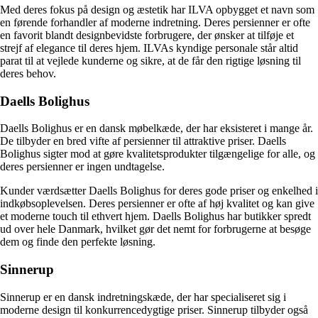
Med deres fokus på design og æstetik har ILVA opbygget et navn som
en førende forhandler af moderne indretning. Deres persienner er ofte
en favorit blandt designbevidste forbrugere, der ønsker at tilføje et
strejf af elegance til deres hjem. ILVAs kyndige personale står altid
parat til at vejlede kunderne og sikre, at de får den rigtige løsning til
deres behov.
Daells Bolighus
Daells Bolighus er en dansk møbelkæde, der har eksisteret i mange år.
De tilbyder en bred vifte af persienner til attraktive priser. Daells
Bolighus sigter mod at gøre kvalitetsprodukter tilgængelige for alle, og
deres persienner er ingen undtagelse.
Kunder værdsætter Daells Bolighus for deres gode priser og enkelhed i
indkøbsoplevelsen. Deres persienner er ofte af høj kvalitet og kan give
et moderne touch til ethvert hjem. Daells Bolighus har butikker spredt
ud over hele Danmark, hvilket gør det nemt for forbrugerne at besøge
dem og finde den perfekte løsning.
Sinnerup
Sinnerup er en dansk indretningskæde, der har specialiseret sig i
moderne design til konkurrencedygtige priser. Sinnerup tilbyder også