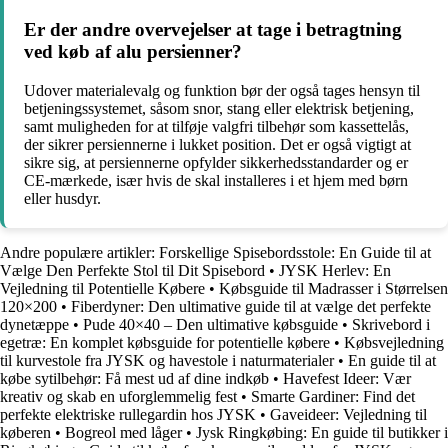
Er der andre overvejelser at tage i betragtning
ved køb af alu persienner?
Udover materialevalg og funktion bør der også tages hensyn til
betjeningssystemet, såsom snor, stang eller elektrisk betjening,
samt muligheden for at tilføje valgfri tilbehør som kassettelås,
der sikrer persiennerne i lukket position. Det er også vigtigt at
sikre sig, at persiennerne opfylder sikkerhedsstandarder og er
CE-mærkede, især hvis de skal installeres i et hjem med børn
eller husdyr.
Andre populære artikler:
Forskellige Spisebordsstole: En Guide til at
Vælge Den Perfekte Stol til Dit Spisebord
•
JYSK Herlev: En
Vejledning til Potentielle Købere
•
Købsguide til Madrasser i Størrelsen
120×200
•
Fiberdyner: Den ultimative guide til at vælge det perfekte
dynetæppe
•
Pude 40×40 – Den ultimative købsguide
•
Skrivebord i
egetræ: En komplet købsguide for potentielle købere
•
Købsvejledning
til kurvestole fra JYSK og havestole i naturmaterialer
•
En guide til at
købe sytilbehør: Få mest ud af dine indkøb
•
Havefest Ideer: Vær
kreativ og skab en uforglemmelig fest
•
Smarte Gardiner: Find det
perfekte elektriske rullegardin hos JYSK
•
Gaveideer: Vejledning til
køberen
•
Bogreol med låger
•
Jysk Ringkøbing: En guide til butikker i