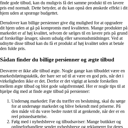
finde gode tilbud, kan du muligvis få det samme produkt til en lavere
pris end normalt. Dette betyder, at du kan opnå den ønskede effekt i dit
hjem uden at sprænge budgettet.
Derudover kan billige persienner give dig mulighed for at opgradere
dit hjem uden at gå på kompromis med kvaliteten. Mange produkter på
markedet er af høj kvalitet, selvom de sælges til en lavere pris på grund
af forskellige årsager, såsom udsalg eller sæsonudsmidninger. Ved at
udnytte disse tilbud kan du få et produkt af høj kvalitet uden at betale
den fulde pris.
Sådan finder du billige persienner og ægte tilbud
Desværre er ikke alle tilbud ægte. Nogle gange kan tilbuddet være en
markedsføringstaktik, der bare ser ud til at være en god pris, når det i
virkeligheden ikke er det. Derfor er det vigtigt at kende forskellen
mellem ægte tilbud og blot gode salgsfremstød. Her er nogle tips til at
hjælpe dig med at finde ægte tilbud på persienner:
Undersøg markedet: Før du træffer en beslutning, skal du sørge
for at undersøge markedet og blive bekendt med priserne. På
den måde vil du være bedre rustet til at genkende, når der er en
reel prisnedsættelse.
Følg med i nyhedsbreve og tilbudsaviser: Mange butikker og
onlineforhandlere sender nyhedsbreve og reklamerer for deres