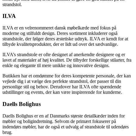
strandstol.
ILVA
ILVA er en velrenommeret dansk møbelkæde med fokus på
moderne og stilfuldt design. Deres sortiment inkluderer også
strandstole, der følger deres æstetiske udtryk. ILVA er kendt for at
tilbyde kvalitetsprodukter, der er lidt ud over det sædvanlige.
ILVA’s strandstole er ofte designet af anerkendte designere og er
lavet af materialer af høj kvalitet. De tilbyder forskellige stilarter, fra
enkle og elegante til mere unikke og innovative designs.
Butikken har et omdømme for deres kompetente personale, der kan
vejlede dig i at vælge den perfekte strandstol, der passer til din
personlige stil og behov. Derudover har ILVA ofte spændende
udstillinger og events, der kan være inspirerende for kunderne.
Daells Bolighus
Daells Bolighus er en af Danmarks største detailkæder inden for
møbler og boligindretning. Selvom de primært fokuserer på
indendørs møbler, har de også et udvalg af strandstole til udendørs
brug.