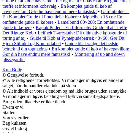
Guide til at købe havestole i flet og metal
•
Glas Skål: En guide til at
træffe et informeret købsvalg
•
En komplet guide til køb af
havepavillon: Gør din have endnu mere fantastisk!
•
Gardinholder –
En Komplet Guide til Potentielle Købere
•
Møbelben 15 cm: En
omfattende guide til købere
•
Lamelbund 80×200: En omfattende
guide til købere
•
Kapok Puder – En Informativ Guide til at Træffe
Det Rigtige Køb
•
Leifheit Tørrestativ: Dit ultimative købsguide til
tørring af tøj
•
Guide til Køb af Pyntepudebetræk 40×60: Gør Dit
Hjem Stilfuldt og Komfortabelt
•
Guide til at vælge det bedste
betræk til din topmadras
•
En komplet guide til køb af havepavillon:
Gør din have endnu mere fantastisk!
•
Montering af up and down
plissegardin
Kun Bolig
© Gengivelse forbudt.
© Alle rettigheder forbeholdes. Vi modtager muligvis en andel af
salget, når du handler via links på siden.
© Alt indhold er vores ejendom og må ikke bruges uden samtykke.
Vi modtager muligvis betaling ved køb via samarbejdspartnere.
Brug uden tilladelse er ikke tilladt.
Hvem er vi
Starten
Vores værdier
Bag kulissen
Giv et bidrag