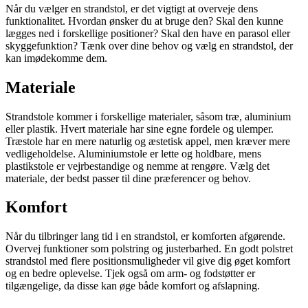
Når du vælger en strandstol, er det vigtigt at overveje dens
funktionalitet. Hvordan ønsker du at bruge den? Skal den kunne
lægges ned i forskellige positioner? Skal den have en parasol eller
skyggefunktion? Tænk over dine behov og vælg en strandstol, der
kan imødekomme dem.
Materiale
Strandstole kommer i forskellige materialer, såsom træ, aluminium
eller plastik. Hvert materiale har sine egne fordele og ulemper.
Træstole har en mere naturlig og æstetisk appel, men kræver mere
vedligeholdelse. Aluminiumstole er lette og holdbare, mens
plastikstole er vejrbestandige og nemme at rengøre. Vælg det
materiale, der bedst passer til dine præferencer og behov.
Komfort
Når du tilbringer lang tid i en strandstol, er komforten afgørende.
Overvej funktioner som polstring og justerbarhed. En godt polstret
strandstol med flere positionsmuligheder vil give dig øget komfort
og en bedre oplevelse. Tjek også om arm- og fodstøtter er
tilgængelige, da disse kan øge både komfort og afslapning.