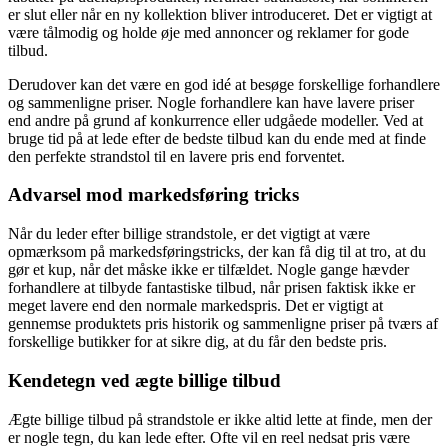
er slut eller når en ny kollektion bliver introduceret. Det er vigtigt at
være tålmodig og holde øje med annoncer og reklamer for gode
tilbud.
Derudover kan det være en god idé at besøge forskellige forhandlere
og sammenligne priser. Nogle forhandlere kan have lavere priser
end andre på grund af konkurrence eller udgåede modeller. Ved at
bruge tid på at lede efter de bedste tilbud kan du ende med at finde
den perfekte strandstol til en lavere pris end forventet.
Advarsel mod markedsføring tricks
Når du leder efter billige strandstole, er det vigtigt at være
opmærksom på markedsføringstricks, der kan få dig til at tro, at du
gør et kup, når det måske ikke er tilfældet. Nogle gange hævder
forhandlere at tilbyde fantastiske tilbud, når prisen faktisk ikke er
meget lavere end den normale markedspris. Det er vigtigt at
gennemse produktets pris historik og sammenligne priser på tværs af
forskellige butikker for at sikre dig, at du får den bedste pris.
Kendetegn ved ægte billige tilbud
Ægte billige tilbud på strandstole er ikke altid lette at finde, men der
er nogle tegn, du kan lede efter. Ofte vil en reel nedsat pris være