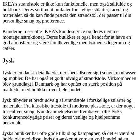
IKEA’s strandstole er ikke kun funktionelle, men også stilfulde og
holdbare. Deres sortiment omfatter forskellige stilarter, farver og
materialer, så du kan finde præcis den strandstol, der passer til din
personlige smag og præference.
Kunderne roser ofte IKEA’s kundeservice og deres nemme
montageinstruktioner. Deres butikker er også kendt for at have en
god atmosfære og være familievenlige med børnenes legerum og
caféer.
Jysk
Jysk er en dansk detailkæde, der specialiserer sig i senge, madrasser
og møbler. De har også et godt udvalg af strandstole. Virksomheden
blev grundlagt i Danmark og har opnået en stærk position på
markedet med butikker over hele landet.
Jysk tilbyder et bredt udvalg af strandstole i forskellige stilarter og
materialer. Fra klassiske træstole til moderne plaststole, er der noget
for enhver smag. Kundeanmeldelserne fremhæver ofte Jysks
konkurrencedygtige priser og deres venlige og hjælpsomme
personale.
Jysks butikker har ofte gode tilbud og kampagner, så det er værd at
holde øje med disse, hvis du ønsker at gøre en god handel på en