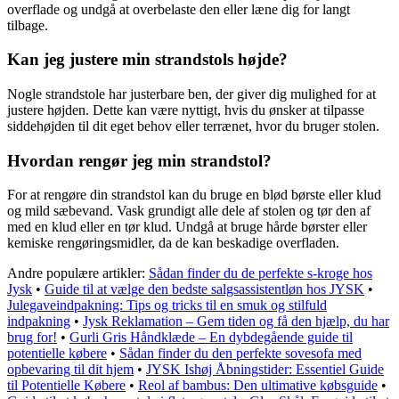
overflade og undgå at overbelaste den eller læne dig for langt
tilbage.
Kan jeg justere min strandstols højde?
Nogle strandstole har justerbare ben, der giver dig mulighed for at
justere højden. Dette kan være nyttigt, hvis du ønsker at tilpasse
siddehøjden til dit eget behov eller terrænet, hvor du bruger stolen.
Hvordan rengør jeg min strandstol?
For at rengøre din strandstol kan du bruge en blød børste eller klud
og mild sæbevand. Vask grundigt alle dele af stolen og tør den af
med en klud eller en tør klud. Undgå at bruge hårde børster eller
kemiske rengøringsmidler, da de kan beskadige overfladen.
Andre populære artikler:
Sådan finder du de perfekte s-kroge hos
Jysk
•
Guide til at vælge den bedste salgsassistentløn hos JYSK
•
Julegaveindpakning: Tips og tricks til en smuk og stilfuld
indpakning
•
Jysk Reklamation – Gem tiden og få den hjælp, du har
brug for!
•
Gurli Gris Håndklæde – En dybdegående guide til
potentielle købere
•
Sådan finder du den perfekte sovesofa med
opbevaring til dit hjem
•
JYSK Ishøj Åbningstider: Essentiel Guide
til Potentielle Købere
•
Reol af bambus: Den ultimative købsguide
•