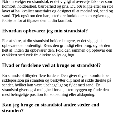
Når du vælger en strandstol, er det vigtigt at overveje faktorer som
komfort, holdbarhed, bærbarhed og pris. Du bør kigge efter en stol
lavet af høj kvalitet materialer og designet til at modstå sol, sand og
vand. Tjek også om den har justerbare funktioner som ryglæn og
fodstøtte for at tilpasse den til din komfort.
Hvordan opbevarer jeg min strandstol?
For at sikre, at din strandstol holder længere, er det vigtigt at
opbevare den ordentligt. Rens den grundigt efter brug, og tør den
helt af, inden du opbevarer den. Fold den sammen og opbevar den
et sikkert sted væk fra direkte sollys og fugt.
Hvad er fordelene ved at bruge en strandstol?
En strandstol tilbyder flere fordele. Den giver dig en komfortabel
siddeposition på stranden og beskytter dig mod at sidde direkte på
sandet, hvilket kan være ubehageligt og fyldt med sand. En
strandstol giver også mulighed for at justere ryggen og finde den
mest behagelige position for solbadning eller afslapning.
Kan jeg bruge en strandstol andre steder end
stranden?