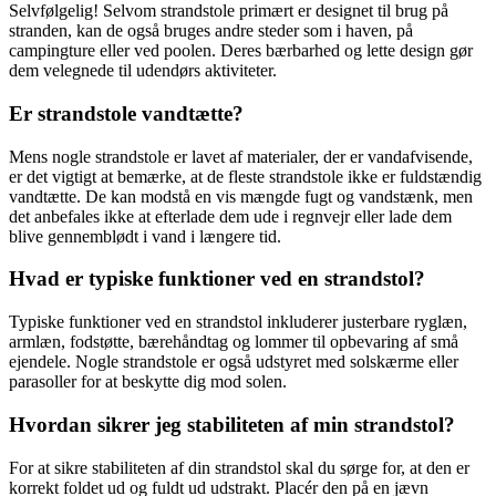
Selvfølgelig! Selvom strandstole primært er designet til brug på
stranden, kan de også bruges andre steder som i haven, på
campingture eller ved poolen. Deres bærbarhed og lette design gør
dem velegnede til udendørs aktiviteter.
Er strandstole vandtætte?
Mens nogle strandstole er lavet af materialer, der er vandafvisende,
er det vigtigt at bemærke, at de fleste strandstole ikke er fuldstændig
vandtætte. De kan modstå en vis mængde fugt og vandstænk, men
det anbefales ikke at efterlade dem ude i regnvejr eller lade dem
blive gennemblødt i vand i længere tid.
Hvad er typiske funktioner ved en strandstol?
Typiske funktioner ved en strandstol inkluderer justerbare ryglæn,
armlæn, fodstøtte, bærehåndtag og lommer til opbevaring af små
ejendele. Nogle strandstole er også udstyret med solskærme eller
parasoller for at beskytte dig mod solen.
Hvordan sikrer jeg stabiliteten af min strandstol?
For at sikre stabiliteten af din strandstol skal du sørge for, at den er
korrekt foldet ud og fuldt ud udstrakt. Placér den på en jævn