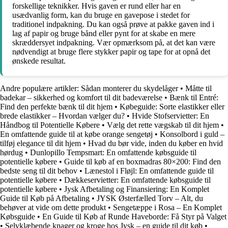
forskellige teknikker. Hvis gaven er rund eller har en
usædvanlig form, kan du bruge en gavepose i stedet for
traditionel indpakning. Du kan også prøve at pakke gaven ind i
lag af papir og bruge bånd eller pynt for at skabe en mere
skræddersyet indpakning. Vær opmærksom på, at det kan være
nødvendigt at bruge flere stykker papir og tape for at opnå det
ønskede resultat.
Andre populære artikler:
Sådan monterer du skydelåger
•
Måtte til
badekar – sikkerhed og komfort til dit badeværelse
•
Bænk til Entré:
Find den perfekte bænk til dit hjem
•
Købeguide: Sorte elastikker eller
brede elastikker – Hvordan vælger du?
•
Hvide Stofservietter: En
Håndbog til Potentielle Købere
•
Vælg det rette vægskab til dit hjem
•
En omfattende guide til at købe orange sengetøj
•
Konsolbord i guld –
tilføj elegance til dit hjem
•
Hvad du bør vide, inden du køber en hvid
hørdug
•
Dunlopillo Tempsmart: En omfattende købsguide til
potentielle købere
•
Guide til køb af en boxmadras 80×200: Find den
bedste seng til dit behov
•
Lænestol i Fløjl: En omfattende guide til
potentielle købere
•
Dækkeservietter: En omfattende købsguide til
potentielle købere
•
Jysk Afbetaling og Finansiering: En Komplet
Guide til Køb på Afbetaling
•
JYSK Østerfælled Torv – Alt, du
behøver at vide om dette produkt
•
Sengetæppe i Rosa – En Komplet
Købsguide
•
En Guide til Køb af Runde Haveborde: Få Styr på Valget
•
Selvklæbende knager og kroge hos Jysk – en guide til dit køb
•