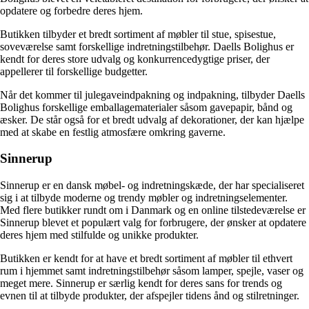
opdatere og forbedre deres hjem.
Butikken tilbyder et bredt sortiment af møbler til stue, spisestue,
soveværelse samt forskellige indretningstilbehør. Daells Bolighus er
kendt for deres store udvalg og konkurrencedygtige priser, der
appellerer til forskellige budgetter.
Når det kommer til julegaveindpakning og indpakning, tilbyder Daells
Bolighus forskellige emballagematerialer såsom gavepapir, bånd og
æsker. De står også for et bredt udvalg af dekorationer, der kan hjælpe
med at skabe en festlig atmosfære omkring gaverne.
Sinnerup
Sinnerup er en dansk møbel- og indretningskæde, der har specialiseret
sig i at tilbyde moderne og trendy møbler og indretningselementer.
Med flere butikker rundt om i Danmark og en online tilstedeværelse er
Sinnerup blevet et populært valg for forbrugere, der ønsker at opdatere
deres hjem med stilfulde og unikke produkter.
Butikken er kendt for at have et bredt sortiment af møbler til ethvert
rum i hjemmet samt indretningstilbehør såsom lamper, spejle, vaser og
meget mere. Sinnerup er særlig kendt for deres sans for trends og
evnen til at tilbyde produkter, der afspejler tidens ånd og stilretninger.