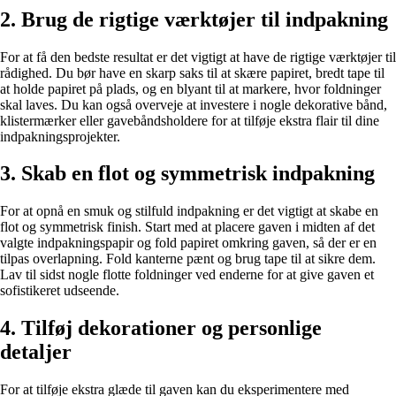
2. Brug de rigtige værktøjer til indpakning
For at få den bedste resultat er det vigtigt at have de rigtige værktøjer til
rådighed. Du bør have en skarp saks til at skære papiret, bredt tape til
at holde papiret på plads, og en blyant til at markere, hvor foldninger
skal laves. Du kan også overveje at investere i nogle dekorative bånd,
klistermærker eller gavebåndsholdere for at tilføje ekstra flair til dine
indpakningsprojekter.
3. Skab en flot og symmetrisk indpakning
For at opnå en smuk og stilfuld indpakning er det vigtigt at skabe en
flot og symmetrisk finish. Start med at placere gaven i midten af det
valgte indpakningspapir og fold papiret omkring gaven, så der er en
tilpas overlapning. Fold kanterne pænt og brug tape til at sikre dem.
Lav til sidst nogle flotte foldninger ved enderne for at give gaven et
sofistikeret udseende.
4. Tilføj dekorationer og personlige
detaljer
For at tilføje ekstra glæde til gaven kan du eksperimentere med