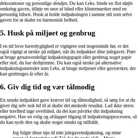
dekorationer og personlige detaljer. Du kan f.eks. binde en flot sløjfe
omkring gaven, tilføje en snor af bånd eller klistermærker med en
personlig hilsen. Husk at holde indpakningen i samme stil som selve
gaven for at skabe en harmonisk helhed.
5. Husk på miljøet og genbrug
I en tid hvor bæredygtighed er vigtigere end nogensinde før, er det
også vigtigt at tænke på miljøet, når du indpakker dine julegaver. Prøv
at bruge genanvendeligt indpakningspapir eller genbrug noget papir
eller stof, du har derhjemme. Du kan også tænke på alternative
indpakningsmetoder som f.eks. at bruge stofposer eller gaveæsker, der
kan genbruges år efter år.
6. Giv dig tid og vær tålmodig
En smukt indpakket gave kræver tid og tålmodighed, så sørg for at du
giver dig selv nok tid til at skabe det ønskede resultat. Lad ikke stress
eller travlhed tage overhånd, da det kan påvirke din indpakning
negativt. Hav en rolig og afslappet tilgang til indpakningsprocessen, så
du kan nyde den og skabe noget smukt og stilfuldt.
Jeg fulgte disse tips til min julegaveindpakning, og mine