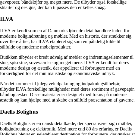
gaveposer, båndsløjfer og meget mere. De tilbyder også forskellige
stilarter og designs, der kan tilpasses den enkeltes smag.
ILVA
ILVA er kendt som en af Danmarks førende detailhandlere inden for
moderne boligindretning og møbler. Med en historie, der strækker sig
over flere årtier, har ILVA etableret sig som en pålidelig kilde til
stilfulde og moderne møbelprodukter.
Butikken tilbyder et bredt udvalg af møbler og indretningselementer til
stue, spisestue, soveværelse og meget mere. ILVA er kendt for deres
moderne design og æstetik, der appellerer til forbrugere med en
forkærlighed for det minimalistiske og skandinaviske udtryk.
Når det kommer til julegaveindpakning og indpakningstilbehør,
tilbyder ILVA forskellige muligheder med deres sortiment af gavepapir,
bånd og æsker. Disse materialer er designet med fokus på moderne
æstetik og kan hjælpe med at skabe en stilfuld præsentation af gaverne.
Daells Bolighus
Daells Bolighus er en dansk detailkæde, der specialiserer sig i møbler,
boligindretning og elektronik. Med mere end 80 års erfaring er Daells
Bolighus blevet en veletableret destination for forbrugere, der ønsker at