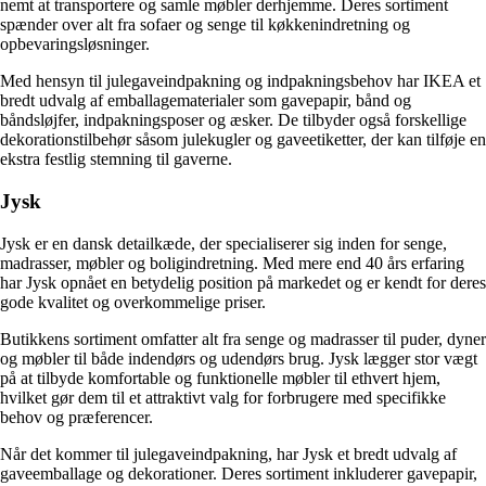
nemt at transportere og samle møbler derhjemme. Deres sortiment
spænder over alt fra sofaer og senge til køkkenindretning og
opbevaringsløsninger.
Med hensyn til julegaveindpakning og indpakningsbehov har IKEA et
bredt udvalg af emballagematerialer som gavepapir, bånd og
båndsløjfer, indpakningsposer og æsker. De tilbyder også forskellige
dekorationstilbehør såsom julekugler og gaveetiketter, der kan tilføje en
ekstra festlig stemning til gaverne.
Jysk
Jysk er en dansk detailkæde, der specialiserer sig inden for senge,
madrasser, møbler og boligindretning. Med mere end 40 års erfaring
har Jysk opnået en betydelig position på markedet og er kendt for deres
gode kvalitet og overkommelige priser.
Butikkens sortiment omfatter alt fra senge og madrasser til puder, dyner
og møbler til både indendørs og udendørs brug. Jysk lægger stor vægt
på at tilbyde komfortable og funktionelle møbler til ethvert hjem,
hvilket gør dem til et attraktivt valg for forbrugere med specifikke
behov og præferencer.
Når det kommer til julegaveindpakning, har Jysk et bredt udvalg af
gaveemballage og dekorationer. Deres sortiment inkluderer gavepapir,