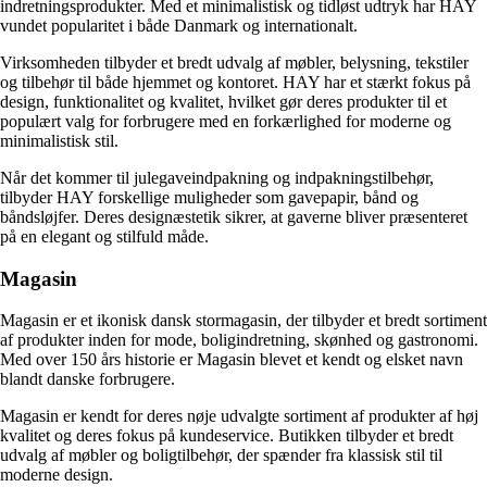
indretningsprodukter. Med et minimalistisk og tidløst udtryk har HAY
vundet popularitet i både Danmark og internationalt.
Virksomheden tilbyder et bredt udvalg af møbler, belysning, tekstiler
og tilbehør til både hjemmet og kontoret. HAY har et stærkt fokus på
design, funktionalitet og kvalitet, hvilket gør deres produkter til et
populært valg for forbrugere med en forkærlighed for moderne og
minimalistisk stil.
Når det kommer til julegaveindpakning og indpakningstilbehør,
tilbyder HAY forskellige muligheder som gavepapir, bånd og
båndsløjfer. Deres designæstetik sikrer, at gaverne bliver præsenteret
på en elegant og stilfuld måde.
Magasin
Magasin er et ikonisk dansk stormagasin, der tilbyder et bredt sortiment
af produkter inden for mode, boligindretning, skønhed og gastronomi.
Med over 150 års historie er Magasin blevet et kendt og elsket navn
blandt danske forbrugere.
Magasin er kendt for deres nøje udvalgte sortiment af produkter af høj
kvalitet og deres fokus på kundeservice. Butikken tilbyder et bredt
udvalg af møbler og boligtilbehør, der spænder fra klassisk stil til
moderne design.