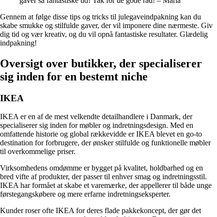
gaver så fantastiske ud! Tak for de gode råd! – Maria
Gennem at følge disse tips og tricks til julegaveindpakning kan du
skabe smukke og stilfulde gaver, der vil imponere dine nærmeste. Giv
dig tid og vær kreativ, og du vil opnå fantastiske resultater. Glædelig
indpakning!
Oversigt over butikker, der specialiserer
sig inden for en bestemt niche
IKEA
IKEA er en af de mest velkendte detailhandlere i Danmark, der
specialiserer sig inden for møbler og indretningsdesign. Med en
omfattende historie og global rækkevidde er IKEA blevet en go-to
destination for forbrugere, der ønsker stilfulde og funktionelle møbler
til overkommelige priser.
Virksomhedens omdømme er bygget på kvalitet, holdbarhed og en
bred vifte af produkter, der passer til enhver smag og indretningsstil.
IKEA har formået at skabe et varemærke, der appellerer til både unge
førstegangskøbere og mere erfarne indretningseksperter.
Kunder roser ofte IKEA for deres flade pakkekoncept, der gør det