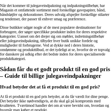
Når det kommer til julegaveindpakning og indpakningstilbehør, har
Magasin et omfattende sortiment med forskellige gavepapirer, bånd,
båndsløjfer og dekorationer. Deres udvalg afspejler forskellige stilarter
og tendenser, der passer til enhver smag og præference.
Disse butikker udgør nogle af de mest populære destinationer for
forbrugere, der søger specifikke produkter inden for deres respektive
kategorier. Uanset om det drejer sig om møbler, indretningstilbehør
eller julegaveindpakning, tilbyder hver butik unikke fordele og
muligheder til forbrugerne. Ved at dykke ned i deres historie,
omdømme og produkttilbud, er det tydeligt at se, hvorfor de er topvalg
for danskere på udkig efter det bedste inden for deres specialiserede
produktkategori.
Sådan får du et godt produkt til en god pris
– Guide til billige julegaveindpakninger
Hvad betyder det at få et produkt til en god pris?
At få et produkt til en god pris betyder, at du får værdi for dine penge.
Det betyder ikke nødvendigvis, at du skal gå på kompromis med
kvaliteten. Tværtimod handler det om at være bevidst om, hvordan og
hvornår man køber et produkt.