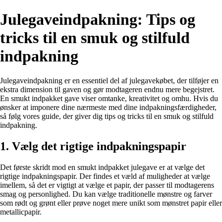
Julegaveindpakning: Tips og
tricks til en smuk og stilfuld
indpakning
Julegaveindpakning er en essentiel del af julegavekøbet, der tilføjer en
ekstra dimension til gaven og gør modtageren endnu mere begejstret.
En smukt indpakket gave viser omtanke, kreativitet og omhu. Hvis du
ønsker at imponere dine nærmeste med dine indpakningsfærdigheder,
så følg vores guide, der giver dig tips og tricks til en smuk og stilfuld
indpakning.
1. Vælg det rigtige indpakningspapir
Det første skridt mod en smukt indpakket julegave er at vælge det
rigtige indpakningspapir. Der findes et væld af muligheder at vælge
imellem, så det er vigtigt at vælge et papir, der passer til modtagerens
smag og personlighed. Du kan vælge traditionelle mønstre og farver
som rødt og grønt eller prøve noget mere unikt som mønstret papir eller
metallicpapir.