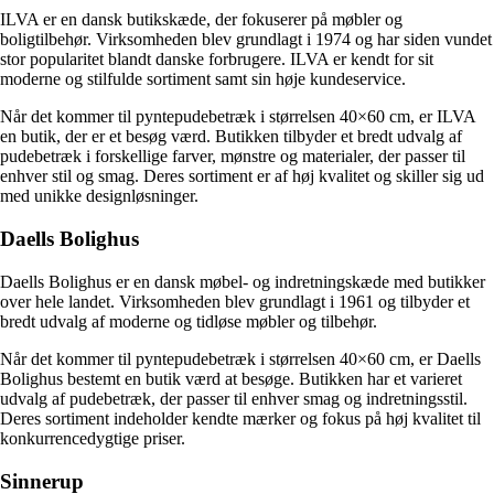
ILVA er en dansk butikskæde, der fokuserer på møbler og
boligtilbehør. Virksomheden blev grundlagt i 1974 og har siden vundet
stor popularitet blandt danske forbrugere. ILVA er kendt for sit
moderne og stilfulde sortiment samt sin høje kundeservice.
Når det kommer til pyntepudebetræk i størrelsen 40×60 cm, er ILVA
en butik, der er et besøg værd. Butikken tilbyder et bredt udvalg af
pudebetræk i forskellige farver, mønstre og materialer, der passer til
enhver stil og smag. Deres sortiment er af høj kvalitet og skiller sig ud
med unikke designløsninger.
Daells Bolighus
Daells Bolighus er en dansk møbel- og indretningskæde med butikker
over hele landet. Virksomheden blev grundlagt i 1961 og tilbyder et
bredt udvalg af moderne og tidløse møbler og tilbehør.
Når det kommer til pyntepudebetræk i størrelsen 40×60 cm, er Daells
Bolighus bestemt en butik værd at besøge. Butikken har et varieret
udvalg af pudebetræk, der passer til enhver smag og indretningsstil.
Deres sortiment indeholder kendte mærker og fokus på høj kvalitet til
konkurrencedygtige priser.
Sinnerup