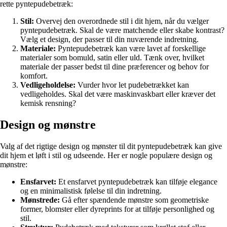
rette pyntepudebetræk:
Stil:
Overvej den overordnede stil i dit hjem, når du vælger
pyntepudebetræk. Skal de være matchende eller skabe kontrast?
Vælg et design, der passer til din nuværende indretning.
Materiale:
Pyntepudebetræk kan være lavet af forskellige
materialer som bomuld, satin eller uld. Tænk over, hvilket
materiale der passer bedst til dine præferencer og behov for
komfort.
Vedligeholdelse:
Vurder hvor let pudebetrækket kan
vedligeholdes. Skal det være maskinvaskbart eller kræver det
kemisk rensning?
Design og mønstre
Valg af det rigtige design og mønster til dit pyntepudebetræk kan give
dit hjem et løft i stil og udseende. Her er nogle populære design og
mønstre:
Ensfarvet:
Et ensfarvet pyntepudebetræk kan tilføje elegance
og en minimalistisk følelse til din indretning.
Mønstrede:
Gå efter spændende mønstre som geometriske
former, blomster eller dyreprints for at tilføje personlighed og
stil.