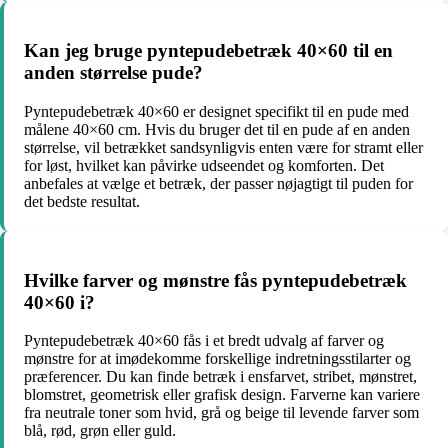
Kan jeg bruge pyntepudebetræk 40×60 til en
anden størrelse pude?
Pyntepudebetræk 40×60 er designet specifikt til en pude med
målene 40×60 cm. Hvis du bruger det til en pude af en anden
størrelse, vil betrækket sandsynligvis enten være for stramt eller
for løst, hvilket kan påvirke udseendet og komforten. Det
anbefales at vælge et betræk, der passer nøjagtigt til puden for
det bedste resultat.
Hvilke farver og mønstre fås pyntepudebetræk
40×60 i?
Pyntepudebetræk 40×60 fås i et bredt udvalg af farver og
mønstre for at imødekomme forskellige indretningsstilarter og
præferencer. Du kan finde betræk i ensfarvet, stribet, mønstret,
blomstret, geometrisk eller grafisk design. Farverne kan variere
fra neutrale toner som hvid, grå og beige til levende farver som
blå, rød, grøn eller guld.