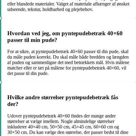
eller blandede materialer. Valget af materiale afhænger af ønsket
udseende, tekstur, holdbarhed og plejebehov.
Hvordan ved jeg, om pyntepudebetræk 40×60
passer til min pude?
For at sikre, at pyntepudebetræk 40×60 passer til din pude, skal
du måle puden korrekt. Du skal måle både bredden og længden
af puden og sammenligne det med betrækkets mål. Hvis målene
matcher eller er tæt på målene for pyntepudebetræk 40×60, vil
det passe til din pude.
Hvilke andre størrelser pyntepudebetræk fås
der?
Udover pyntepudebetræk 40×60 findes der mange andre
størrelser at vælge imellem. Nogle almindelige størrelser
inkluderer 40×40 cm, 50×50 cm, 45×45 cm, 60×60 cm og
30×50 cm. Du kan vælge den størrelse, der passer bedst til dine