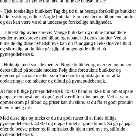
nogle tips til at hjælpe dig med at finde de bedste priser:
– Tjek forskellige butikker: Tag dig tid til at besøge forskellige butikker
både fysisk og online. Nogle butikker kan have bedre tilbud end andre,
og det kan være værd at undersøge forskellige muligheder.
– Tilmeld dig nyhedsbreve: Mange butikker og online forhandlere
sender nyhedsbreve med tilbud og rabatter til deres kunder. Ved at
tilmelde dig disse nyhedsbreve kan du få adgang til eksklusive tilbud
og sikre dig, at du ikke går glip af nogen gode tilbud på
pyntepudebetræk.
– Hold øje med sociale medier: Nogle butikker og mærker annoncerer
deres tilbud på sociale medier. Følg dine foretrukne butikker og
mærker på sociale medier som Facebook og Instagram for at få
opdateringer om rabatter og tilbud på pyntepudebetræk.
At finde billige pyntepudebetræk 40×60 handler ikke kun om at spare
penge, men også om at opnå god værdi for dine penge. Ved at være
opmærksom på tilbud og priser kan du sikre, at du får et godt produkt
til en rimelig pris.
Med disse tips og tricks er du nu godt rustet til at finde billige
pyntepudebetræk 40×60 og drage fordel af gode tilbud. Så gå på jagt
efter de bedste priser og få opfrisket dit hjem med nye og stilfulde
pyntepudebetræk!