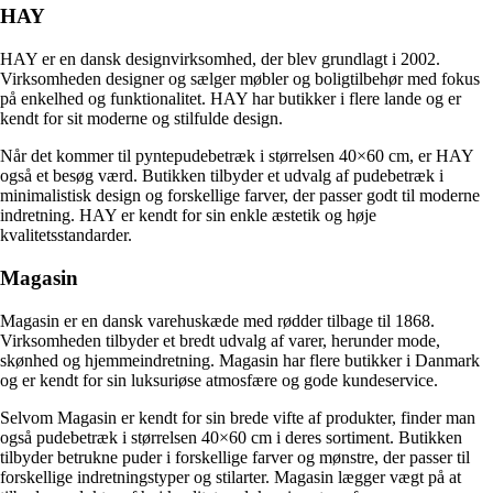
HAY
HAY er en dansk designvirksomhed, der blev grundlagt i 2002.
Virksomheden designer og sælger møbler og boligtilbehør med fokus
på enkelhed og funktionalitet. HAY har butikker i flere lande og er
kendt for sit moderne og stilfulde design.
Når det kommer til pyntepudebetræk i størrelsen 40×60 cm, er HAY
også et besøg værd. Butikken tilbyder et udvalg af pudebetræk i
minimalistisk design og forskellige farver, der passer godt til moderne
indretning. HAY er kendt for sin enkle æstetik og høje
kvalitetsstandarder.
Magasin
Magasin er en dansk varehuskæde med rødder tilbage til 1868.
Virksomheden tilbyder et bredt udvalg af varer, herunder mode,
skønhed og hjemmeindretning. Magasin har flere butikker i Danmark
og er kendt for sin luksuriøse atmosfære og gode kundeservice.
Selvom Magasin er kendt for sin brede vifte af produkter, finder man
også pudebetræk i størrelsen 40×60 cm i deres sortiment. Butikken
tilbyder betrukne puder i forskellige farver og mønstre, der passer til
forskellige indretningstyper og stilarter. Magasin lægger vægt på at