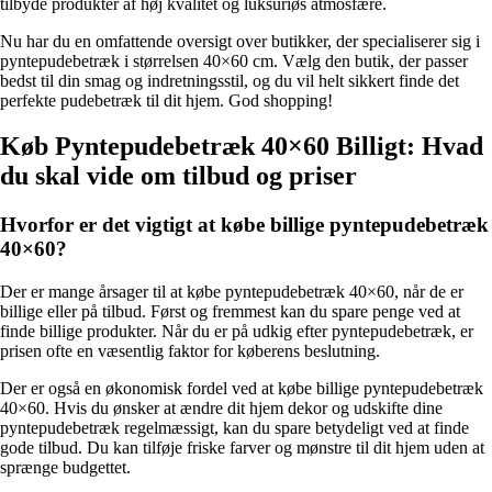
tilbyde produkter af høj kvalitet og luksuriøs atmosfære.
Nu har du en omfattende oversigt over butikker, der specialiserer sig i
pyntepudebetræk i størrelsen 40×60 cm. Vælg den butik, der passer
bedst til din smag og indretningsstil, og du vil helt sikkert finde det
perfekte pudebetræk til dit hjem. God shopping!
Køb Pyntepudebetræk 40×60 Billigt: Hvad
du skal vide om tilbud og priser
Hvorfor er det vigtigt at købe billige pyntepudebetræk
40×60?
Der er mange årsager til at købe pyntepudebetræk 40×60, når de er
billige eller på tilbud. Først og fremmest kan du spare penge ved at
finde billige produkter. Når du er på udkig efter pyntepudebetræk, er
prisen ofte en væsentlig faktor for køberens beslutning.
Der er også en økonomisk fordel ved at købe billige pyntepudebetræk
40×60. Hvis du ønsker at ændre dit hjem dekor og udskifte dine
pyntepudebetræk regelmæssigt, kan du spare betydeligt ved at finde
gode tilbud. Du kan tilføje friske farver og mønstre til dit hjem uden at
sprænge budgettet.