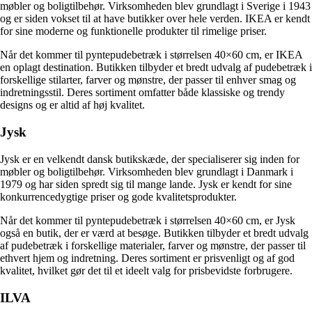
møbler og boligtilbehør. Virksomheden blev grundlagt i Sverige i 1943
og er siden vokset til at have butikker over hele verden. IKEA er kendt
for sine moderne og funktionelle produkter til rimelige priser.
Når det kommer til pyntepudebetræk i størrelsen 40×60 cm, er IKEA
en oplagt destination. Butikken tilbyder et bredt udvalg af pudebetræk i
forskellige stilarter, farver og mønstre, der passer til enhver smag og
indretningsstil. Deres sortiment omfatter både klassiske og trendy
designs og er altid af høj kvalitet.
Jysk
Jysk er en velkendt dansk butikskæde, der specialiserer sig inden for
møbler og boligtilbehør. Virksomheden blev grundlagt i Danmark i
1979 og har siden spredt sig til mange lande. Jysk er kendt for sine
konkurrencedygtige priser og gode kvalitetsprodukter.
Når det kommer til pyntepudebetræk i størrelsen 40×60 cm, er Jysk
også en butik, der er værd at besøge. Butikken tilbyder et bredt udvalg
af pudebetræk i forskellige materialer, farver og mønstre, der passer til
ethvert hjem og indretning. Deres sortiment er prisvenligt og af god
kvalitet, hvilket gør det til et ideelt valg for prisbevidste forbrugere.
ILVA