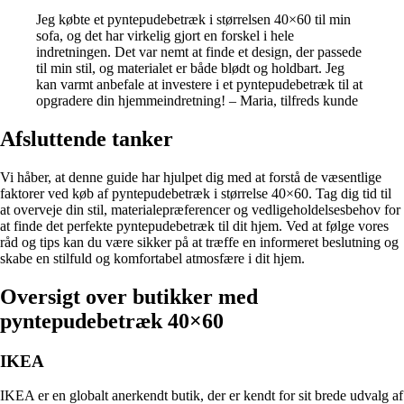
Jeg købte et pyntepudebetræk i størrelsen 40×60 til min
sofa, og det har virkelig gjort en forskel i hele
indretningen. Det var nemt at finde et design, der passede
til min stil, og materialet er både blødt og holdbart. Jeg
kan varmt anbefale at investere i et pyntepudebetræk til at
opgradere din hjemmeindretning! – Maria, tilfreds kunde
Afsluttende tanker
Vi håber, at denne guide har hjulpet dig med at forstå de væsentlige
faktorer ved køb af pyntepudebetræk i størrelse 40×60. Tag dig tid til
at overveje din stil, materialepræferencer og vedligeholdelsesbehov for
at finde det perfekte pyntepudebetræk til dit hjem. Ved at følge vores
råd og tips kan du være sikker på at træffe en informeret beslutning og
skabe en stilfuld og komfortabel atmosfære i dit hjem.
Oversigt over butikker med
pyntepudebetræk 40×60
IKEA
IKEA er en globalt anerkendt butik, der er kendt for sit brede udvalg af