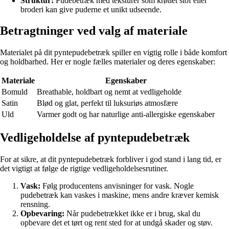
Struktur:
Pudebetræk med teksturer som krøllet stof eller
broderi kan give puderne et unikt udseende.
Betragtninger ved valg af materiale
Materialet på dit pyntepudebetræk spiller en vigtig rolle i både komfort
og holdbarhed. Her er nogle fælles materialer og deres egenskaber:
Materiale
Egenskaber
Bomuld
Breathable, holdbart og nemt at vedligeholde
Satin
Blød og glat, perfekt til luksuriøs atmosfære
Uld
Varmer godt og har naturlige anti-allergiske egenskaber
Vedligeholdelse af pyntepudebetræk
For at sikre, at dit pyntepudebetræk forbliver i god stand i lang tid, er
det vigtigt at følge de rigtige vedligeholdelsesrutiner.
Vask:
Følg producentens anvisninger for vask. Nogle
pudebetræk kan vaskes i maskine, mens andre kræver kemisk
rensning.
Opbevaring:
Når pudebetrækket ikke er i brug, skal du
opbevare det et tørt og rent sted for at undgå skader og støv.