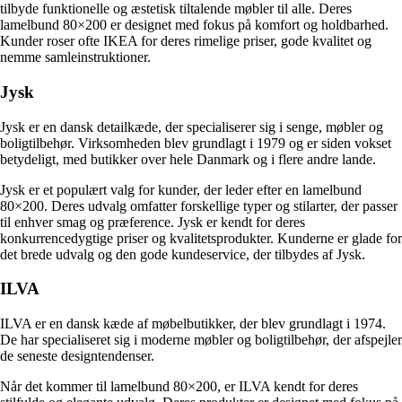
tilbyde funktionelle og æstetisk tiltalende møbler til alle. Deres
lamelbund 80×200 er designet med fokus på komfort og holdbarhed.
Kunder roser ofte IKEA for deres rimelige priser, gode kvalitet og
nemme samleinstruktioner.
Jysk
Jysk er en dansk detailkæde, der specialiserer sig i senge, møbler og
boligtilbehør. Virksomheden blev grundlagt i 1979 og er siden vokset
betydeligt, med butikker over hele Danmark og i flere andre lande.
Jysk er et populært valg for kunder, der leder efter en lamelbund
80×200. Deres udvalg omfatter forskellige typer og stilarter, der passer
til enhver smag og præference. Jysk er kendt for deres
konkurrencedygtige priser og kvalitetsprodukter. Kunderne er glade for
det brede udvalg og den gode kundeservice, der tilbydes af Jysk.
ILVA
ILVA er en dansk kæde af møbelbutikker, der blev grundlagt i 1974.
De har specialiseret sig i moderne møbler og boligtilbehør, der afspejler
de seneste designtendenser.
Når det kommer til lamelbund 80×200, er ILVA kendt for deres