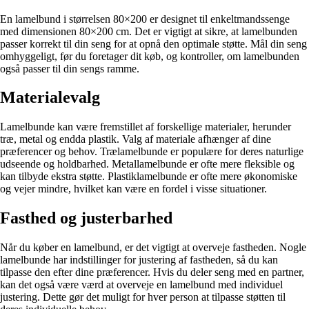
En lamelbund i størrelsen 80×200 er designet til enkeltmandssenge
med dimensionen 80×200 cm. Det er vigtigt at sikre, at lamelbunden
passer korrekt til din seng for at opnå den optimale støtte. Mål din seng
omhyggeligt, før du foretager dit køb, og kontroller, om lamelbunden
også passer til din sengs ramme.
Materialevalg
Lamelbunde kan være fremstillet af forskellige materialer, herunder
træ, metal og endda plastik. Valg af materiale afhænger af dine
præferencer og behov. Trælamelbunde er populære for deres naturlige
udseende og holdbarhed. Metallamelbunde er ofte mere fleksible og
kan tilbyde ekstra støtte. Plastiklamelbunde er ofte mere økonomiske
og vejer mindre, hvilket kan være en fordel i visse situationer.
Fasthed og justerbarhed
Når du køber en lamelbund, er det vigtigt at overveje fastheden. Nogle
lamelbunde har indstillinger for justering af fastheden, så du kan
tilpasse den efter dine præferencer. Hvis du deler seng med en partner,
kan det også være værd at overveje en lamelbund med individuel
justering. Dette gør det muligt for hver person at tilpasse støtten til