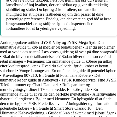
at overveje nogle faktorer. Først og fremmest bør du vælge en
lamelbund af høj kvalitet, der er holdbar og giver tilstrækkelig
stabilitet og støtte. Du bør også kontrollere, om lamelbunden har
mulighed for at tilpasse fastheden og om den passer til dine
personlige præferencer. Endelig kan det være en god idé at læse
brugeranmeldelser og rådføre sig med eksperter eller
forhandlere for at få yderligere vejledning.
Andre populære artikler:
JYSK Viby og JYSK Mega Syd: Din
ultimative guide til køb af møbler og boligtilbehør
•
Har du problemer
med at svede om natten? Læs vores guide og få svar på dine spørgsmål
•
Skal du blive en detailhandelschef? Sådan bliver du en succesfuld
retail manager
•
Persienner: En omfattende guide til købere på udkig
efter kvalitetsprodukter
•
Hvad du skal vide, før du køber et beton
spisebord
•
Vonge Loungesæt: En omfattende guide til potentiel køber
•
Kuvertlagen 90×210: En Guide til Potentielle Købere
•
Det
ultimative køber guide til Abbetved
•
JYSK Kundeservice: Find JYSK
Telefonnummer og Chat i Danmark
•
Rullegardiner og
mørklægningsgardiner i 170 cm bredde: En købsguide
•
En
omfattende guide til at vælge den perfekte pyntebakke
•
Allergivenlige
dyner til allergikere
•
Bøjler med klemmer: En købsguide til at finde
den rette bøjle
•
JYSK Frederikshavn – Åbningstider og information til
potentielle købere
•
En Guide til Smart Store Classic 10 – Den
Ultimative Købsvejledning
•
Guide til køb af skænk med jalousilåger
•