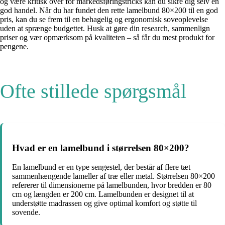
og være kritisk over for markedsføringstricks kan du sikre dig selv en
god handel. Når du har fundet den rette lamelbund 80×200 til en god
pris, kan du se frem til en behagelig og ergonomisk soveoplevelse
uden at sprænge budgettet. Husk at gøre din research, sammenlign
priser og vær opmærksom på kvaliteten – så får du mest produkt for
pengene.
Ofte stillede spørgsmål
Hvad er en lamelbund i størrelsen 80×200?
En lamelbund er en type sengestel, der består af flere tæt
sammenhængende lameller af træ eller metal. Størrelsen 80×200
refererer til dimensionerne på lamelbunden, hvor bredden er 80
cm og længden er 200 cm. Lamelbunden er designet til at
understøtte madrassen og give optimal komfort og støtte til
sovende.