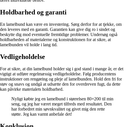
deres individuelle behov.
Holdbarhed og garanti
En lamelbund kan være en investering. Sørg derfor for at tjekke, om
den leveres med en garanti. Garantien kan give dig ro i sindet og
beskytte dig mod eventuelle fremtidige problemer. Undersøg også
holdbarheden af ​​materialerne og konstruktionen for at sikre, at
lamelbunden vil holde i lang tid.
Vedligeholdelse
For at sikre, at din lamelbund holder sig i god stand i mange år, er det
vigtigt at udføre regelmæssig vedligeholdelse. Følg producentens
instruktioner om rengøring og pleje af lamelbunden. Hold den fri for
støv og snavs og undgå at udsætte den for overdreven fugt, da dette
kan påvirke materialets holdbarhed.
Nyligt købte jeg en lamelbund i størrelsen 80×200 til min
seng, og jeg har været meget tilfreds med resultatet. Den
har forbedret min søvnkvalitet og givet mig den rette
støtte. Jeg kan varmt anbefale det!
Konklusion