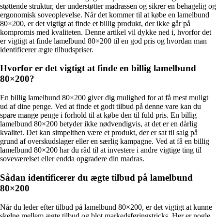
støttende struktur, der understøtter madrassen og sikrer en behagelig og
ergonomisk soveoplevelse. Når det kommer til at købe en lamelbund
80×200, er det vigtigt at finde et billig produkt, der ikke går på
kompromis med kvaliteten. Denne artikel vil dykke ned i, hvorfor det
er vigtigt at finde lamelbund 80×200 til en god pris og hvordan man
identificerer ægte tilbudspriser.
Hvorfor er det vigtigt at finde en billig lamelbund
80×200?
En billig lamelbund 80×200 giver dig mulighed for at få mest muligt
ud af dine penge. Ved at finde et godt tilbud på denne vare kan du
spare mange penge i forhold til at købe den til fuld pris. En billig
lamelbund 80×200 betyder ikke nødvendigvis, at det er en dårlig
kvalitet. Det kan simpelthen være et produkt, der er sat til salg på
grund af overskudslager eller en særlig kampagne. Ved at få en billig
lamelbund 80×200 har du råd til at investere i andre vigtige ting til
soveværelset eller endda opgradere din madras.
Sådan identificerer du ægte tilbud på lamelbund
80×200
Når du leder efter tilbud på lamelbund 80×200, er det vigtigt at kunne
skelne mellem ægte tilbud og blot markedsføringstricks. Her er nogle