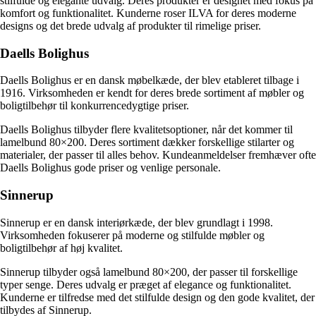
stilfulde og elegante udvalg. Deres produkter er designet med fokus på
komfort og funktionalitet. Kunderne roser ILVA for deres moderne
designs og det brede udvalg af produkter til rimelige priser.
Daells Bolighus
Daells Bolighus er en dansk møbelkæde, der blev etableret tilbage i
1916. Virksomheden er kendt for deres brede sortiment af møbler og
boligtilbehør til konkurrencedygtige priser.
Daells Bolighus tilbyder flere kvalitetsoptioner, når det kommer til
lamelbund 80×200. Deres sortiment dækker forskellige stilarter og
materialer, der passer til alles behov. Kundeanmeldelser fremhæver ofte
Daells Bolighus gode priser og venlige personale.
Sinnerup
Sinnerup er en dansk interiørkæde, der blev grundlagt i 1998.
Virksomheden fokuserer på moderne og stilfulde møbler og
boligtilbehør af høj kvalitet.
Sinnerup tilbyder også lamelbund 80×200, der passer til forskellige
typer senge. Deres udvalg er præget af elegance og funktionalitet.
Kunderne er tilfredse med det stilfulde design og den gode kvalitet, der
tilbydes af Sinnerup.