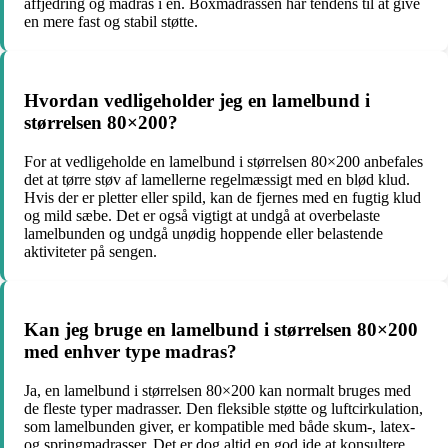
affjedring og madras i én. Boxmadrassen har tendens til at give
en mere fast og stabil støtte.
Hvordan vedligeholder jeg en lamelbund i
størrelsen 80×200?
For at vedligeholde en lamelbund i størrelsen 80×200 anbefales
det at tørre støv af lamellerne regelmæssigt med en blød klud.
Hvis der er pletter eller spild, kan de fjernes med en fugtig klud
og mild sæbe. Det er også vigtigt at undgå at overbelaste
lamelbunden og undgå unødig hoppende eller belastende
aktiviteter på sengen.
Kan jeg bruge en lamelbund i størrelsen 80×200
med enhver type madras?
Ja, en lamelbund i størrelsen 80×200 kan normalt bruges med
de fleste typer madrasser. Den fleksible støtte og luftcirkulation,
som lamelbunden giver, er kompatible med både skum-, latex-
og springmadrasser. Det er dog altid en god ide at konsultere