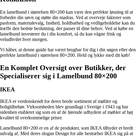
En lamelbund i størrelsen 80×200 kan være den perfekte løsning til at
forbedre din søvn og støtte din madras. Ved at overveje faktorer som
pasform, materialevalg, fasthed, holdbarhed og vedligeholdelse kan du
træffe den bedste beslutning, der passer til dine behov. Ved at købe en
lamelbund investerer du i din komfort, så du kan vågne frisk og
veludhvilet hver morgen.
Vi håber, at denne guide har været brugbar for dig i din søgen efter den
perfekte lamelbund i størrelsen 80×200. Held og lykke med dit køb!
En Komplet Oversigt over Butikker, der
Specialiserer sig i Lamelbund 80×200
IKEA
IKEA er verdenskendt for deres brede sortiment af møbler og
boligtilbehør. Virksomheden blev grundlagt i Sverige i 1943 og har
sidenhen etableret sig som en af ​​de førende udbydere af møbler af høj
kvalitet til overkommelige priser.
Lamelbund 80×200 er en af ​​de produkter, som IKEA tilbyder et bredt
udvalg af. Med deres slogan Design for alle bestræber IKEA sig på at