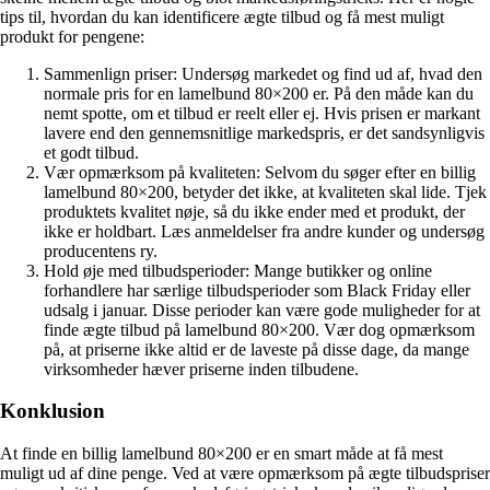
tips til, hvordan du kan identificere ægte tilbud og få mest muligt
produkt for pengene:
Sammenlign priser: Undersøg markedet og find ud af, hvad den
normale pris for en lamelbund 80×200 er. På den måde kan du
nemt spotte, om et tilbud er reelt eller ej. Hvis prisen er markant
lavere end den gennemsnitlige markedspris, er det sandsynligvis
et godt tilbud.
Vær opmærksom på kvaliteten: Selvom du søger efter en billig
lamelbund 80×200, betyder det ikke, at kvaliteten skal lide. Tjek
produktets kvalitet nøje, så du ikke ender med et produkt, der
ikke er holdbart. Læs anmeldelser fra andre kunder og undersøg
producentens ry.
Hold øje med tilbudsperioder: Mange butikker og online
forhandlere har særlige tilbudsperioder som Black Friday eller
udsalg i januar. Disse perioder kan være gode muligheder for at
finde ægte tilbud på lamelbund 80×200. Vær dog opmærksom
på, at priserne ikke altid er de laveste på disse dage, da mange
virksomheder hæver priserne inden tilbudene.
Konklusion
At finde en billig lamelbund 80×200 er en smart måde at få mest
muligt ud af dine penge. Ved at være opmærksom på ægte tilbudspriser