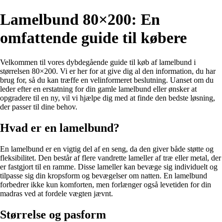
Lamelbund 80×200: En
omfattende guide til købere
Velkommen til vores dybdegående guide til køb af lamelbund i
størrelsen 80×200. Vi er her for at give dig al den information, du har
brug for, så du kan træffe en velinformeret beslutning. Uanset om du
leder efter en erstatning for din gamle lamelbund eller ønsker at
opgradere til en ny, vil vi hjælpe dig med at finde den bedste løsning,
der passer til dine behov.
Hvad er en lamelbund?
En lamelbund er en vigtig del af en seng, da den giver både støtte og
fleksibilitet. Den består af flere vandrette lameller af træ eller metal, der
er fastgjort til en ramme. Disse lameller kan bevæge sig individuelt og
tilpasse sig din kropsform og bevægelser om natten. En lamelbund
forbedrer ikke kun komforten, men forlænger også levetiden for din
madras ved at fordele vægten jævnt.
Størrelse og pasform