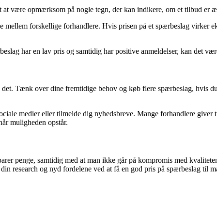
igt at være opmærksom på nogle tegn, der kan indikere, om et tilbud er æg
llem forskellige forhandlere. Hvis prisen på et spærbeslag virker ekstre
eslag har en lav pris og samtidig har positive anmeldelser, kan det vær
te det. Tænk over dine fremtidige behov og køb flere spærbeslag, hvis 
ciale medier eller tilmelde dig nyhedsbreve. Mange forhandlere giver til
, når muligheden opstår.
Det sparer penge, samtidig med at man ikke går på kompromis med kvalit
din research og nyd fordelene ved at få en god pris på spærbeslag til m