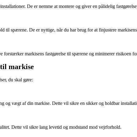
seinstallationer. De er nemme at montere og giver en pålidelig fastgøre
old til spærene. De er nyttige, når du har brug for at finjustere markise
De forstærker markisens fastgørelse til spærene og minimerer risikoen f
til markise
ser, du skal gøre:
g og vægt af din markise. Dette vil sikre en sikker og holdbar installat
valitet. Dette vil sikre lang levetid og modstand mod vejrforhold.