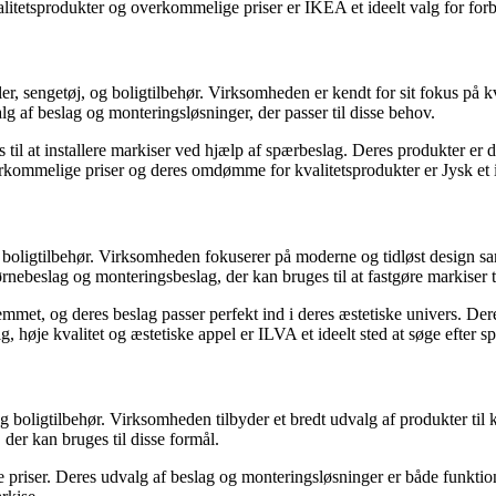
litetsprodukter og overkommelige priser er IKEA et ideelt valg for forbr
r, sengetøj, og boligtilbehør. Virksomheden er kendt for sit fokus på k
alg af beslag og monteringsløsninger, der passer til disse behov.
il at installere markiser ved hjælp af spærbeslag. Deres produkter er des
rkommelige priser og deres omdømme for kvalitetsprodukter er Jysk et ide
 boligtilbehør. Virksomheden fokuserer på moderne og tidløst design sa
ørnebeslag og monteringsbeslag, der kan bruges til at fastgøre markiser 
mmet, og deres beslag passer perfekt ind i deres æstetiske univers. Deres
, høje kvalitet og æstetiske appel er ILVA et ideelt sted at søge efter s
og boligtilbehør. Virksomheden tilbyder et bredt udvalg af produkter til
der kan bruges til disse formål.
tige priser. Deres udvalg af beslag og monteringsløsninger er både funk