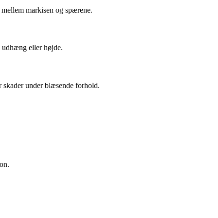
lse mellem markisen og spærene.
ns udhæng eller højde.
or skader under blæsende forhold.
ion.