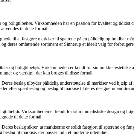
rkise.
 og boligtilbehør. Virksomheden har en passion for kvalitet og tidløst 
 anvendes til dette formål.
nede til at fastgøre markiser til spærene på en pålidelig og holdbar måd
 og deres omfattende sortiment er Sinnerup et ideelt valg for forbrugere 
bler og boligtilbehør. Virksomheden er kendt for sin unikke æstetiske 
ninger og værktøj, der kan bruges til disse formål.
Deres beslag tilbyder pålidelig understøttelse til markiser ved hjælp a
 leder efter spærbeslag og beslag til markise til deres designerudendørsr
igtilbehør. Virksomheden er kendt for sit minimalistiske design og høj
egnede til dette formål.
es beslag sikrer, at markiserne er solidt fastgjort til spærene og fung
g beslag til markise, der passer ind i et moderne udemiljø.