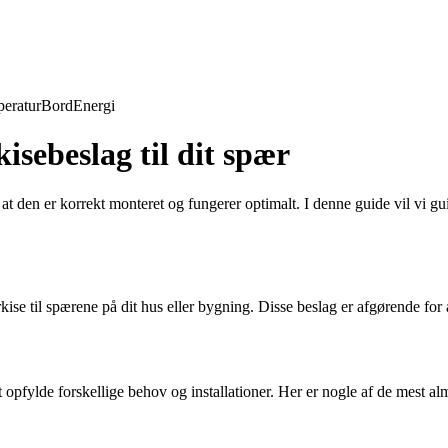
eratur
Bord
Energi
isebeslag til dit spær
, at den er korrekt monteret og fungerer optimalt. I denne guide vil vi 
ise til spærene på dit hus eller bygning. Disse beslag er afgørende for a
at opfylde forskellige behov og installationer. Her er nogle af de mest al