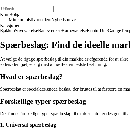
Kun Bolig
Min konto
Bliv medlem
Nyhedsbreve
Kategorier
Køkken
Soveværelse
Badeværelse
Børneværelse
Kontor
Ude
Garage
Temp
Spærbeslag: Find de ideelle mark
At vælge de rigtige spærbeslag til din markise er afgørende for at sikre
viden, der hjælper dig med at træffe den bedste beslutning.
Hvad er spærbeslag?
Spærbeslag er specialdesignede beslag, der bruges til at fastgøre en mark
Forskellige typer spærbeslag
Der findes forskellige typer spærbeslag til markiser, der er designet til 
1. Universal spærbeslag