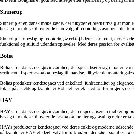
er Daells Bolighus et godt sted at søge efter spærbeslag og beslag til ma
Sinnerup
Sinnerup er en dansk møbelkæde, der tilbyder et bredt udvalg af møbler
beslag til markise, tilbyder de et udvalg af monteringsløsninger, der kan
Sinnerup har beslag og monteringsværktøj i deres sortiment, der er veleg
funktionel og stilfuld udendørsoplevelse. Med deres passion for kvalitet
Bolia
Bolia er en dansk designvirksomhed, der specialiserer sig i moderne mø
sortiment af spærbeslag og beslag til markise, tilbyder de monteringsløs
Bolias produkter kendetegnes ved enkelhed, funktionalitet og elegance. 
fokus på æstetik og kvalitet er Bolia et perfekt sted for forbrugere, der
HAY
HAY er en dansk designvirksomhed, der er specialiseret i møbler og bol
beslag til markise, tilbyder de beslag og monteringsløsninger, der er vel
HAYs produkter er kendetegnet ved deres enkle og moderne udseende. Der
på kvalitet er HAY et ideelt valg for forbrugere, der søger spærbeslag o