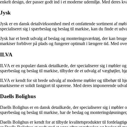
enkelt design, der passer godt ind i et moderne udemiljø. Med deres kva
Jysk
Jysk er en dansk detailvirksomhed med et omfattende sortiment af møble
specialiseret sig i spærbeslag og beslag til markise, kan du finde et udv
Jysk har et bredt udvalg af beslag og monteringsværktøj, der kan bruges t
markiser forbliver på plads og fungerer optimalt i længere tid. Med ove
ILVA
ILVA er en populær dansk detailkæde, der specialiserer sig i møbler og
spærbeslag og beslag til markise, tilbyder de et udvalg af vægbøjler, hj
ILVA er kendt for sit brede udvalg af moderne møbler og tilbehør til hje
markiserne er solidt fastgjort til spærene. Med deres imponerende udvalg
Daells Bolighus
Daells Bolighus er en dansk detailkæde, der specialiserer sig i møbler 
spærbeslag og beslag til markise, har de beslag og monteringsløsninger, 
Daells Bolighus er kendt for at tilbyde kvalitetsprodukter til fordelag