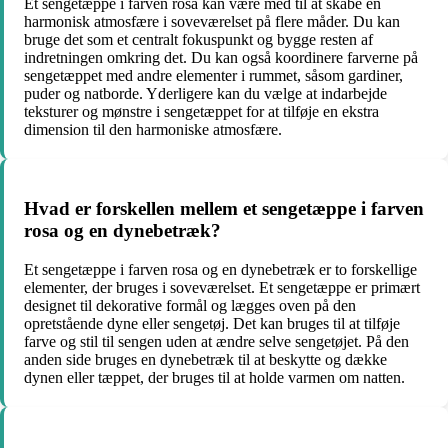
Et sengetæppe i farven rosa kan være med til at skabe en
harmonisk atmosfære i soveværelset på flere måder. Du kan
bruge det som et centralt fokuspunkt og bygge resten af
indretningen omkring det. Du kan også koordinere farverne på
sengetæppet med andre elementer i rummet, såsom gardiner,
puder og natborde. Yderligere kan du vælge at indarbejde
teksturer og mønstre i sengetæppet for at tilføje en ekstra
dimension til den harmoniske atmosfære.
Hvad er forskellen mellem et sengetæppe i farven
rosa og en dynebetræk?
Et sengetæppe i farven rosa og en dynebetræk er to forskellige
elementer, der bruges i soveværelset. Et sengetæppe er primært
designet til dekorative formål og lægges oven på den
opretstående dyne eller sengetøj. Det kan bruges til at tilføje
farve og stil til sengen uden at ændre selve sengetøjet. På den
anden side bruges en dynebetræk til at beskytte og dække
dynen eller tæppet, der bruges til at holde varmen om natten.