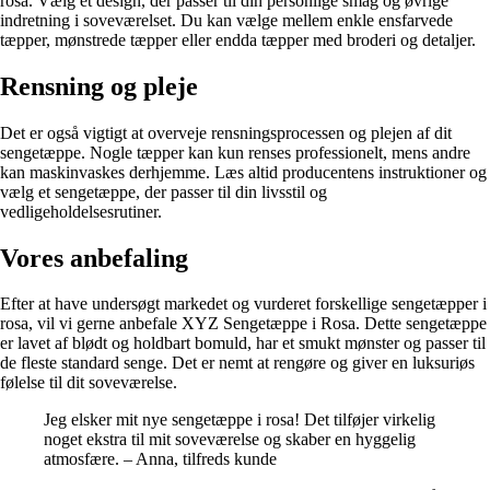
rosa. Vælg et design, der passer til din personlige smag og øvrige
indretning i soveværelset. Du kan vælge mellem enkle ensfarvede
tæpper, mønstrede tæpper eller endda tæpper med broderi og detaljer.
Rensning og pleje
Det er også vigtigt at overveje rensningsprocessen og plejen af dit
sengetæppe. Nogle tæpper kan kun renses professionelt, mens andre
kan maskinvaskes derhjemme. Læs altid producentens instruktioner og
vælg et sengetæppe, der passer til din livsstil og
vedligeholdelsesrutiner.
Vores anbefaling
Efter at have undersøgt markedet og vurderet forskellige sengetæpper i
rosa, vil vi gerne anbefale XYZ Sengetæppe i Rosa. Dette sengetæppe
er lavet af blødt og holdbart bomuld, har et smukt mønster og passer til
de fleste standard senge. Det er nemt at rengøre og giver en luksuriøs
følelse til dit soveværelse.
Jeg elsker mit nye sengetæppe i rosa! Det tilføjer virkelig
noget ekstra til mit soveværelse og skaber en hyggelig
atmosfære. – Anna, tilfreds kunde