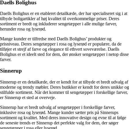
Daells Bolighus
Daells Bolighus er en etableret detailkæde, der har specialiseret sig i at
tilbyde boligartikler af høj kvalitet til overkommelige priser. Deres
sortiment er bredt og inkluderer sengetæpper i alle mulige farver,
herunder rosa og lyserød.
Mange kunder er tilfredse med Daells Bolighus’ produkter og
prisniveau. Deres sengetæpper i rosa og lyserød er populære, da de
tilføjer et strejf af farve og elegance til ethvert soveværelse. Daells
Bolighus er et ideelt sted for dem, der ønsker sengetæpper i netop disse
farver.
Sinnerup
Sinnerup er en detailkæde, der er kendt for at tilbyde et bredt udvalg af
moderne og trendy møbler. Deres butikker er kendt for deres unikke og
stilfulde sortiment. Når det kommer til sengetæpper i forskellige farver,
er Sinnerup et sted at overveje.
Sinnerup har et bredt udvalg af sengetæpper i forskellige farver,
inklusive rosa og lyserød. Mange kunder sætter pris på Sinnerups
sortiment og kvalitet. Med deres innovative design og evne til at følge
de seneste trends er Sinnerup det perfekte valg for dem, der søger
sengetæpper i rosa eller lyserød.