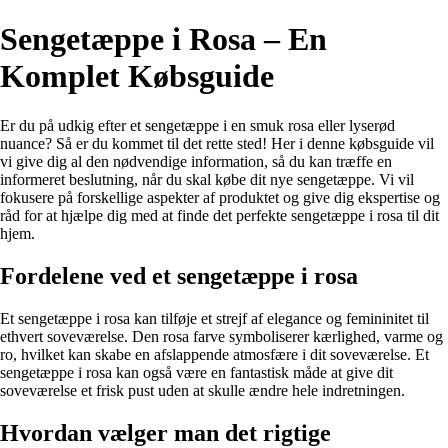
Sengetæppe i Rosa – En
Komplet Købsguide
Er du på udkig efter et sengetæppe i en smuk rosa eller lyserød
nuance? Så er du kommet til det rette sted! Her i denne købsguide vil
vi give dig al den nødvendige information, så du kan træffe en
informeret beslutning, når du skal købe dit nye sengetæppe. Vi vil
fokusere på forskellige aspekter af produktet og give dig ekspertise og
råd for at hjælpe dig med at finde det perfekte sengetæppe i rosa til dit
hjem.
Fordelene ved et sengetæppe i rosa
Et sengetæppe i rosa kan tilføje et strejf af elegance og femininitet til
ethvert soveværelse. Den rosa farve symboliserer kærlighed, varme og
ro, hvilket kan skabe en afslappende atmosfære i dit soveværelse. Et
sengetæppe i rosa kan også være en fantastisk måde at give dit
soveværelse et frisk pust uden at skulle ændre hele indretningen.
Hvordan vælger man det rigtige