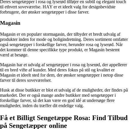
Deres sengetæpper i rosa og lyserød tilføjer en subtil og elegant touch
til ethvert soveværelse. HAY er et ideelt valg for designbevidste
forbrugere, der ønsker sengetæpper i disse farver.
Magasin
Magasin er en populær stormagasin, der tilbyder et bredt udvalg af
produkter inden for mode og boligindretning. Deres sortiment omfatter
også sengetæpper i forskellige farver, herunder rosa og lyserød. Når
det kommer til denne specifikke type produkt, er Magasin bestemt
værd at besøge.
Magasin har et udvalg af sengetæpper i rosa og lyserød, der appellerer
til en bred vifte af kunder. Med deres fokus på stil og kvalitet er
Magasin et ideelt sted for dem, der ønsker sengetæpper i netop disse
farver til deres soveværelser.
Husk at disse butikker er blot et udvalg af de muligheder, der findes på
markedet. Der er også mange andre butikker med sengetæpper i
forskellige farver, så det kan være en god idé at undersøge flere
muligheder, inden du træffer dit endelige valg.
Få et Billigt Sengetæppe Rosa: Find Tilbud
på Sengetæpper online