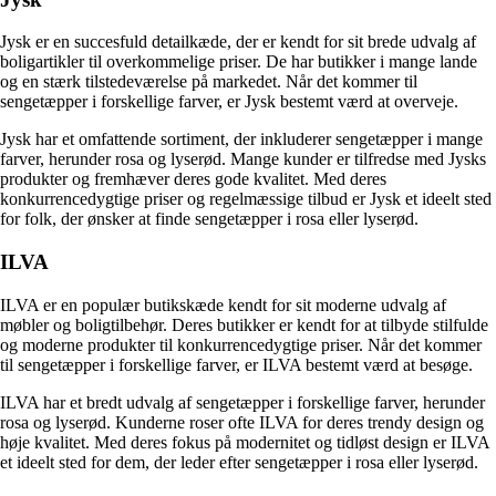
Jysk er en succesfuld detailkæde, der er kendt for sit brede udvalg af
boligartikler til overkommelige priser. De har butikker i mange lande
og en stærk tilstedeværelse på markedet. Når det kommer til
sengetæpper i forskellige farver, er Jysk bestemt værd at overveje.
Jysk har et omfattende sortiment, der inkluderer sengetæpper i mange
farver, herunder rosa og lyserød. Mange kunder er tilfredse med Jysks
produkter og fremhæver deres gode kvalitet. Med deres
konkurrencedygtige priser og regelmæssige tilbud er Jysk et ideelt sted
for folk, der ønsker at finde sengetæpper i rosa eller lyserød.
ILVA
ILVA er en populær butikskæde kendt for sit moderne udvalg af
møbler og boligtilbehør. Deres butikker er kendt for at tilbyde stilfulde
og moderne produkter til konkurrencedygtige priser. Når det kommer
til sengetæpper i forskellige farver, er ILVA bestemt værd at besøge.
ILVA har et bredt udvalg af sengetæpper i forskellige farver, herunder
rosa og lyserød. Kunderne roser ofte ILVA for deres trendy design og
høje kvalitet. Med deres fokus på modernitet og tidløst design er ILVA
et ideelt sted for dem, der leder efter sengetæpper i rosa eller lyserød.