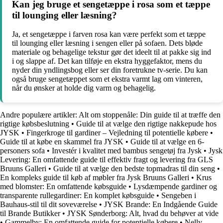
Kan jeg bruge et sengetæppe i rosa som et tæppe
til lounging eller læsning?
Ja, et sengetæppe i farven rosa kan være perfekt som et tæppe
til lounging eller læsning i sengen eller på sofaen. Dets bløde
materiale og behagelige tekstur gør det ideelt til at pakke sig ind
i og slappe af. Det kan tilføje en ekstra hyggefaktor, mens du
nyder din yndlingsbog eller ser din foretrukne tv-serie. Du kan
også bruge sengetæppet som et ekstra varmt lag om vinteren,
når du ønsker at holde dig varm og behagelig.
Andre populære artikler:
Alt om stoppenåle: Din guide til at træffe den
rigtige købsbeslutning
•
Guide til at vælge den rigtige nakkepude hos
JYSK
•
Fingerkroge til gardiner – Vejledning til potentielle købere
•
Guide til at købe en skammel fra JYSK
•
Guide til at vælge en 6-
personers sofa
•
Investér i kvalitet med bambus sengetøj fra Jysk
•
Jysk
Levering: En omfattende guide til effektiv fragt og levering fra GLS
Bruuns Galleri
•
Guide til at vælge den bedste topmadras til din seng
•
En kompleks guide til køb af møbler fra Jysk Bruuns Galleri
•
Krus
med blomster: En omfattende købsguide
•
Lysdæmpende gardiner og
transparente rullegardiner: En komplet købsguide
•
Sengeben i
Bauhaus-stil til dit soveværelse
•
JYSK Brande: En Indgående Guide
til Brande Butikker
•
JYSK Sønderborg: Alt, hvad du behøver at vide
•
Gammelby: En omfattende guide for potentielle købere
•
Nelly