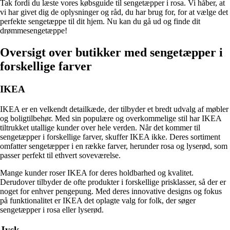
Tak fordi du læste vores købsguide til sengetæpper i rosa. Vi håber, at
vi har givet dig de oplysninger og råd, du har brug for, for at vælge det
perfekte sengetæppe til dit hjem. Nu kan du gå ud og finde dit
drømmesengetæppe!
Oversigt over butikker med sengetæpper i
forskellige farver
IKEA
IKEA er en velkendt detailkæde, der tilbyder et bredt udvalg af møbler
og boligtilbehør. Med sin populære og overkommelige stil har IKEA
tiltrukket utallige kunder over hele verden. Når det kommer til
sengetæpper i forskellige farver, skuffer IKEA ikke. Deres sortiment
omfatter sengetæpper i en række farver, herunder rosa og lyserød, som
passer perfekt til ethvert soveværelse.
Mange kunder roser IKEA for deres holdbarhed og kvalitet.
Derudover tilbyder de ofte produkter i forskellige prisklasser, så der er
noget for enhver pengepung. Med deres innovative designs og fokus
på funktionalitet er IKEA det oplagte valg for folk, der søger
sengetæpper i rosa eller lyserød.
Jysk