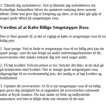
3. Tilmeld dig nyhedsbreve: Ved at tilmelde dig nyhedsbreve fra
forskellige forhandlere bliver du opdateret omkring deres seneste
tilbud. Dette kan give dig et forspring og sikre, at du ikke går glip af
nogen gode tilbud på sengetæpper rosa.
Værdien af at Købe Billige Sengetæpper Rosa
Der er flere grunde til, at det er vigtigt at købe et sengetæppe rosa til en
billig pris:
1. Spar penge: Ved at finde et sengetæppe rosa til en billig pris kan du
spare penge, som du kan bruge på andre indretningselementer til dit
soveværelse eller måske forkæle dig selv med noget andet.
2. Få høj kvalitet: Selvom prisen er lav, betyder det ikke, at du skal gå
på kompromis med kvalitet. Der er mange gode sengetæpper rosa
tilgængelige til en overkommelig pris, der stadig er af høj kvalitet og
holdbarhed.
3. Opdater dit soveværelse: At få et nyt sengetæppe rosa til en billig
pris giver dig mulighed for at opgradere dit soveværelses udseende
uden at bryde banken. Du kan skabe en frisk og indbydende
atmosfære ved blot at tilføje dette ene element til dit rum.