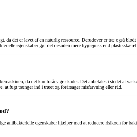
igt, da det er lavet af en naturlig ressource. Derudover er træ også blødt
akterielle egenskaber gør det desuden mere hygiejnisk end plastikskæreb
skemaskinen, da det kan forårsage skader. Det anbefales i stedet at vas
e, at fugt trænger ind i træet og forårsager misfarvning eller råd.
kød?
rlige antibakterielle egenskaber hjælper med at reducere risikoen for bak