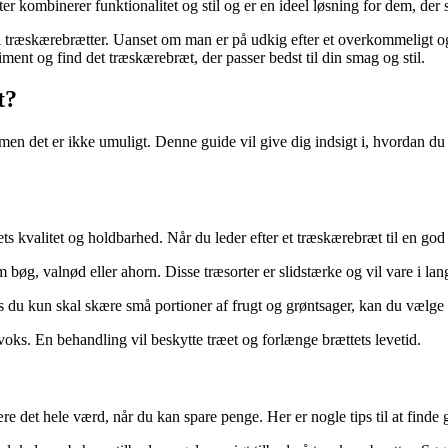
ombinerer funktionalitet og stil og er en ideel løsning for dem, der sø
træskærebrætter. Uanset om man er på udkig efter et overkommeligt og fun
timent og find det træskærebræt, der passer bedst til din smag og stil.
t?
, men det er ikke umuligt. Denne guide vil give dig indsigt i, hvordan 
ts kvalitet og holdbarhed. Når du leder efter et træskærebræt til en god p
bøg, valnød eller ahorn. Disse træsorter er slidstærke og vil vare i lang
 du kun skal skære små portioner af frugt og grøntsager, kan du vælge 
ks. En behandling vil beskytte træet og forlænge brættets levetid.
e det hele værd, når du kan spare penge. Her er nogle tips til at finde 