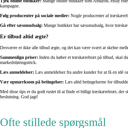
Tjek online butikker:
Mange online butikker som Amazon, eBay eller lo
kampagne.
Følg producenter på sociale medier:
Nogle producenter af træskærebræ
Gå efter sæsonudsalg:
Mange butikker har sæsonudsalg, hvor træskæreb
Er tilbud altid ægte?
Desværre er ikke alle tilbud ægte, og det kan være svært at skelne melle
Sammenlign priser:
Inden du køber et træskærebræt på tilbud, skal du t
markedsføringstrick.
Læs anmeldelser:
Læs anmeldelser fra andre kunder for at få en idé o
Vær opmærksom på betingelser:
Læs altid betingelserne for tilbudde
Med disse tips er du godt rustet til at finde et billigt træskærebræt, d
beslutning. God jagt!
Ofte stillede spørgsmål