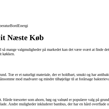
eratur
Bord
Energi
Dit Næste Køb
d så mange valgmuligheder på markedet kan det være svært at finde det 
it køkken.
und. Træ er et naturligt materiale, der er holdbart, smukt og har antibak
 skånsomme mod madvarer og mindre tilbøjelige til at forårsage bakteri
æsort. Hårde træsorter som ahorn, bøg og valnød er populære valg på gru
blade. Andre muligheder inkluderer bambus, der har en hård overflade og