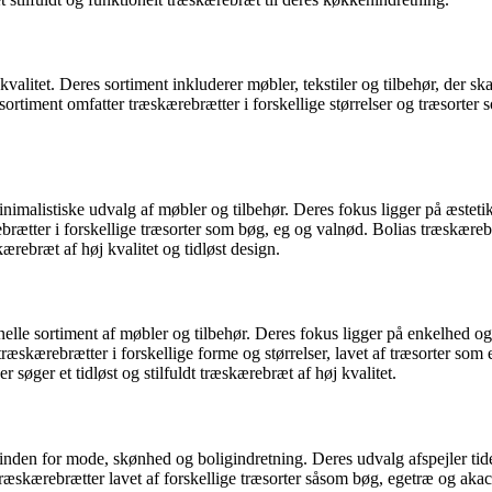
itet. Deres sortiment inkluderer møbler, tekstiler og tilbehør, der ska
sortiment omfatter træskærebrætter i forskellige størrelser og træsorter
nimalistiske udvalg af møbler og tilbehør. Deres fokus ligger på æstet
ebrætter i forskellige træsorter som bøg, eg og valnød. Bolias træskære
ærebræt af høj kvalitet og tidløst design.
lle sortiment af møbler og tilbehør. Deres fokus ligger på enkelhed og
 træskærebrætter i forskellige forme og størrelser, lavet af træsorter s
 søger et tidløst og stilfuldt træskærebræt af høj kvalitet.
den for mode, skønhed og boligindretning. Deres udvalg afspejler tiden
 træskærebrætter lavet af forskellige træsorter såsom bøg, egetræ og aka