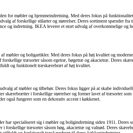
nden for møbler og hjemmeindretning. Med deres fokus på funktionalitet
alg af forskellige stilarter og størrelser. Deres sortiment spænder fra 
rence og indretning. IKEA leverer et stort udvalg af overkommelige og ho
t af møbler og boligartikler. Med deres fokus på høj kvalitet og modern
f forskellige træsorter såsom egetræ, bøgetræ og akacietræ. Deres skære
lfuldt og funktionelt træskærebræt af høj kvalitet.
dvalg af møbler og tilbehør. Deres fokus ligger på at skabe individuell
r skærebrætter i forskellige størrelser og former lavet af træsorter s
der også fungerer som en dekorativ accent i køkkenet.
har specialiseret sig i møbler og boligindretning siden 1911. Deres sor
r i forskellige træsorter såsom bøg, akacietræ og valnød. Deres skærebræ
et stilfuldt og funktionelt træskærebræt til deres køkkenindretning.