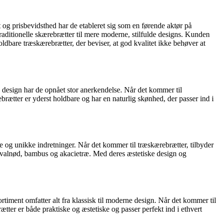
 og prisbevidsthed har de etableret sig som en førende aktør på
traditionelle skærebrætter til mere moderne, stilfulde designs. Kunden
ldbare træskærebrætter, der beviser, at god kvalitet ikke behøver at
e design har de opnået stor anerkendelse. Når det kommer til
brætter er yderst holdbare og har en naturlig skønhed, der passer ind i
e og unikke indretninger. Når det kommer til træskærebrætter, tilbyder
om valnød, bambus og akacietræ. Med deres æstetiske design og
timent omfatter alt fra klassisk til moderne design. Når det kommer til
tter er både praktiske og æstetiske og passer perfekt ind i ethvert