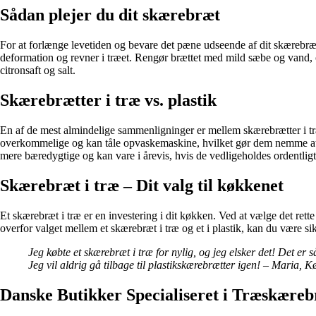
Sådan plejer du dit skærebræt
For at forlænge levetiden og bevare det pæne udseende af dit skærebræt 
deformation og revner i træet. Rengør brættet med mild sæbe og vand, o
citronsaft og salt.
Skærebrætter i træ vs. plastik
En af de mest almindelige sammenligninger er mellem skærebrætter i træ
overkommelige og kan tåle opvaskemaskine, hvilket gør dem nemme at ren
mere bæredygtige og kan vare i årevis, hvis de vedligeholdes ordentligt
Skærebræt i træ – Dit valg til køkkenet
Et skærebræt i træ er en investering i dit køkken. Ved at vælge det rett
overfor valget mellem et skærebræt i træ og et i plastik, kan du være si
Jeg købte et skærebræt i træ for nylig, og jeg elsker det! Det e
Jeg vil aldrig gå tilbage til plastikskærebrætter igen! – Maria,
Danske Butikker Specialiseret i Træskære