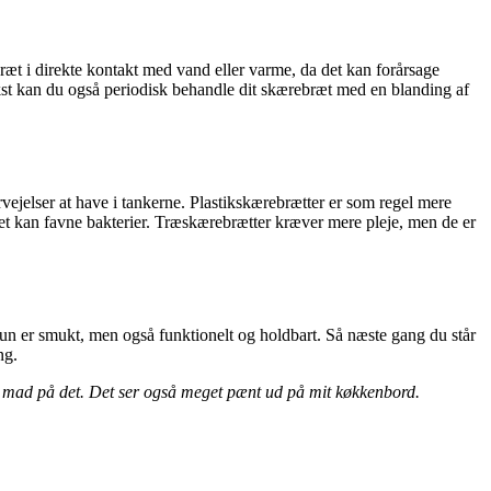
bræt i direkte kontakt med vand eller varme, da det kan forårsage
ækst kan du også periodisk behandle dit skærebræt med en blanding af
vejelser at have i tankerne. Plastikskærebrætter er som regel mere
et kan favne bakterier. Træskærebrætter kræver mere pleje, men de er
 kun er smukt, men også funktionelt og holdbart. Så næste gang du står
ng.
rer mad på det. Det ser også meget pænt ud på mit køkkenbord.