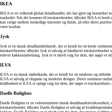
IKEA
IKEA er en velkendt global detailhandler, der har gjort sig bemærket i
markedet. Når det kommer til træskærebrætter, tilbyder IKEA et bredt udv
kan vælge mellem forskellige træsorter og finish, alt efter deres præfe
være kostbar.
Jysk
Jysk er en dansk detailhandelskæde, der er kendt for sit brede sortimen
træskærebrætter, tilbyder Jysk et udvalg af håndlavet træskærebrætter a
enhver køkkenindretning. Jysk er et ideelt valg for dem, der søger et sti
ILVA
ILVA er en dansk møbelkæde, der er kendt for sit moderne og stilfulde u
ILVA et udvalg af elegante og moderne designs. Deres sortiment omfatte
holdbarhed er ILVA et oplagt valg for dem, der søger et træskærebræt, 
Daells Bolighus
Daells Bolighus er en velrenommeret dansk detailhandelsvirksomhed, der 
træskærebrætter, tilbyder Daells Bolighus et udvalg af kvalitetsprodukte
køkken. Daells Bolighus er et ideelt valg for dem, der ønsker at tilføje 