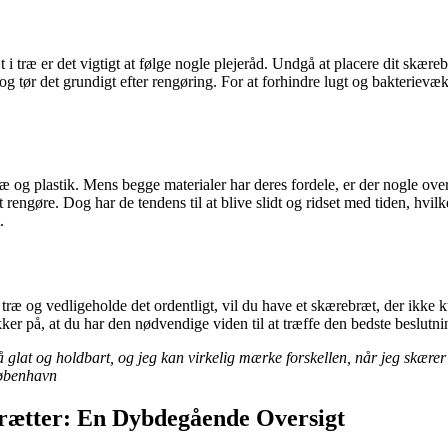
i træ er det vigtigt at følge nogle plejeråd. Undgå at placere dit skære
g tør det grundigt efter rengøring. For at forhindre lugt og bakteriev
 og plastik. Mens begge materialer har deres fordele, er der nogle over
gøre. Dog har de tendens til at blive slidt og ridset med tiden, hvilk
.
e træ og vedligeholde det ordentligt, vil du have et skærebræt, der ikke
kker på, at du har den nødvendige viden til at træffe den bedste beslutni
r så glat og holdbart, og jeg kan virkelig mærke forskellen, når jeg skæ
 København
brætter: En Dybdegående Oversigt