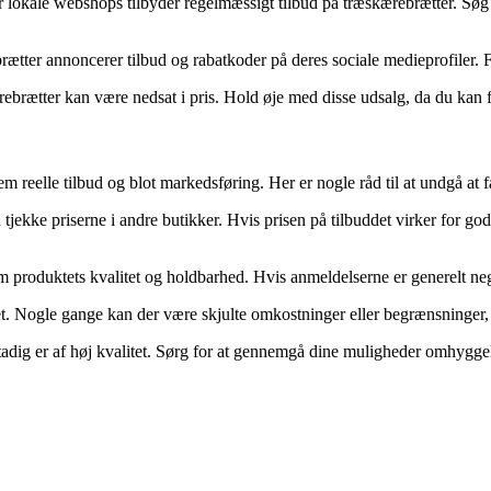
kale webshops tilbyder regelmæssigt tilbud på træskærebrætter. Søg efte
tter annoncerer tilbud og rabatkoder på deres sociale medieprofiler. F
rætter kan være nedsat i pris. Hold øje med disse udsalg, da du kan f
m reelle tilbud og blot markedsføring. Her er nogle råd til at undgå at f
jekke priserne i andre butikker. Hvis prisen på tilbuddet virker for god t
m produktets kvalitet og holdbarhed. Hvis anmeldelserne er generelt neg
t. Nogle gange kan der være skjulte omkostninger eller begrænsninger, de
er stadig er af høj kvalitet. Sørg for at gennemgå dine muligheder omhygg