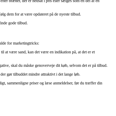
r brætter, der er nedsat i pris eller sælges som en del af en
ølg dem for at være opdateret på de nyeste tilbud.
inde gode tilbud.
alde for marketingtricks:
il at være sand, kan det være en indikation på, at det er et
ative, skal du måske genoverveje dit køb, selvom det er på tilbud.
r gør tilbuddet mindre attraktivt i det lange løb.
eligt, sammenligne priser og læse anmeldelser, før du træffer din