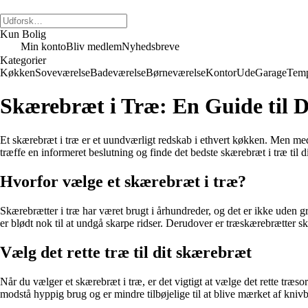
Kun Bolig
Min konto
Bliv medlem
Nyhedsbreve
Kategorier
Køkken
Soveværelse
Badeværelse
Børneværelse
Kontor
Ude
Garage
Temp
Skærebræt i Træ: En Guide til 
Et skærebræt i træ er et uundværligt redskab i ethvert køkken. Men me
træffe en informeret beslutning og finde det bedste skærebræt i træ til d
Hvorfor vælge et skærebræt i træ?
Skærebrætter i træ har været brugt i århundreder, og det er ikke uden gr
er blødt nok til at undgå skarpe ridser. Derudover er træskærebrætter
Vælg det rette træ til dit skærebræt
Når du vælger et skærebræt i træ, er det vigtigt at vælge det rette tr
modstå hyppig brug og er mindre tilbøjelige til at blive mærket af kniv