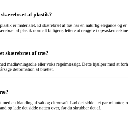
 skærebræt af plastik?
plastik er materialet. Et skærebræt af træ har en naturlig elegance og 
kærebræt af plastik normalt billigere, lettere at rengøre i opvaskemaski
e et skærebræt af træ?
t med madlavningsolie eller voks regelmæssigt. Dette hjælper med at forh
orårsage deformation af brættet.
træ?
t med en blanding af salt og citronsaft. Lad det sidde i et par minutter,
and og lade det sidde natten over, før du skrubber det af.