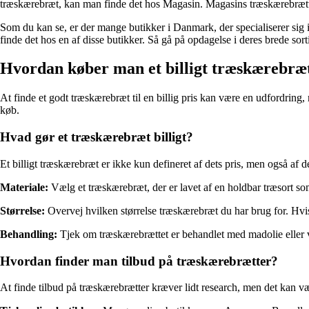
træskærebræt, kan man finde det hos Magasin. Magasins træskærebrætter k
Som du kan se, er der mange butikker i Danmark, der specialiserer sig i 
finde det hos en af ​​disse butikker. Så gå på opdagelse i deres brede sor
Hvordan køber man et billigt træskærebræ
At finde et godt træskærebræt til en billig pris kan være en udfordring
køb.
Hvad gør et træskærebræt billigt?
Et billigt træskærebræt er ikke kun defineret af dets pris, men også af de
Materiale:
Vælg et træskærebræt, der er lavet af en holdbar træsort som 
Størrelse:
Overvej hvilken størrelse træskærebræt du har brug for. Hvis
Behandling:
Tjek om træskærebrættet er behandlet med madolie eller vo
Hvordan finder man tilbud på træskærebrætter?
At finde tilbud på træskærebrætter kræver lidt research, men det kan vær