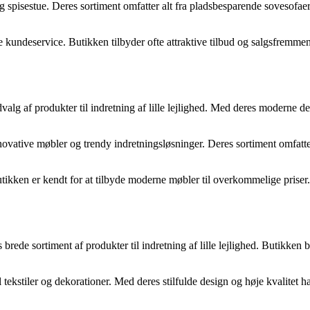
 og spisestue. Deres sortiment omfatter alt fra pladsbesparende sovesof
e kundeservice. Butikken tilbyder ofte attraktive tilbud og salgsfremm
alg af produkter til indretning af lille lejlighed. Med deres moderne des
novative møbler og trendy indretningsløsninger. Deres sortiment omfatte
ikken er kendt for at tilbyde moderne møbler til overkommelige priser. D
rede sortiment af produkter til indretning af lille lejlighed. Butikken 
 tekstiler og dekorationer. Med deres stilfulde design og høje kvalitet h