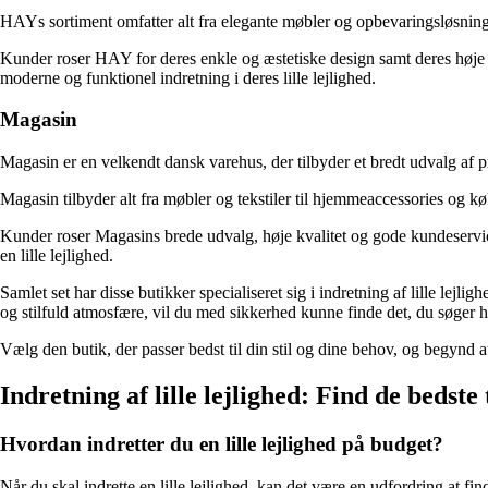
HAYs sortiment omfatter alt fra elegante møbler og opbevaringsløsninger t
Kunder roser HAY for deres enkle og æstetiske design samt deres høje k
moderne og funktionel indretning i deres lille lejlighed.
Magasin
Magasin er en velkendt dansk varehus, der tilbyder et bredt udvalg af p
Magasin tilbyder alt fra møbler og tekstiler til hjemmeaccessories og 
Kunder roser Magasins brede udvalg, høje kvalitet og gode kundeservice. B
en lille lejlighed.
Samlet set har disse butikker specialiseret sig i indretning af lille lej
og stilfuld atmosfære, vil du med sikkerhed kunne finde det, du søger ho
Vælg den butik, der passer bedst til din stil og dine behov, og begynd a
Indretning af lille lejlighed: Find de bedste
Hvordan indretter du en lille lejlighed på budget?
Når du skal indrette en lille lejlighed, kan det være en udfordring at f