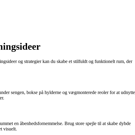
tningsideer
ngsideer og strategier kan du skabe et stilfuldt og funktionelt rum, der
r under sengen, bokse på hylderne og vægmonterede reoler for at udnytte
er.
ive rummet en åbenhedsfornemmelse. Brug store spejle til at skabe dybde
t visuelt.