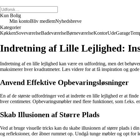
Kun Bolig
Min konto
Bliv medlem
Nyhedsbreve
Kategorier
Køkken
Soveværelse
Badeværelse
Børneværelse
Kontor
Ude
Garage
Temp
Indretning af Lille Lejlighed: In
Indretning af en lille lejlighed kan være en udfordring, men det behøver
maksimerer hver kvadratmeter. Læs videre for at få inspiration og gode råd
Anvend Effektive Opbevaringsløsninger
En af de største udfordringer ved at indrette en lille lejlighed er at 
hver centimeter. Opbevaringsmøbler med flere funktioner, som f.eks. 
Skab Illusionen af Større Plads
Ved at bruge visuelle tricks kan du skabe illusionen af større plads i di
og refleksioner, der åbner rummet op. Undgå tunge møbler og opt for lett