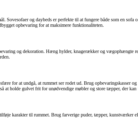
formål. Sovesofaer og daybeds er perfekte til at fungere både som en sofa
dbygget opbevaring for at maksimere funktionaliteten.
 opbevaring og dekoration. Hæng hylder, knagerækker og vægophængte reo
orden.
mosfære for at undgå, at rummet ser rodet ud. Brug opbevaringskasser og -k
så at holde gulvet frit for unødvendige møbler og store tæpper, der kan 
og tilføje karakter til rummet. Brug farverige puder, tæpper, kunstværker e