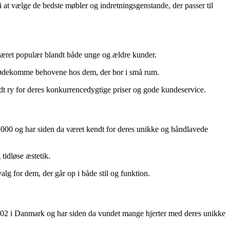
i at vælge de bedste møbler og indretningsgenstande, der passer til
da været populær blandt både unge og ældre kunder.
t imødekomme behovene hos dem, der bor i små rum.
odt ry for deres konkurrencedygtige priser og gode kundeservice.
 i 2000 og har siden da været kendt for deres unikke og håndlavede
tidløse æstetik.
alg for dem, der går op i både stil og funktion.
 2002 i Danmark og har siden da vundet mange hjerter med deres unikke