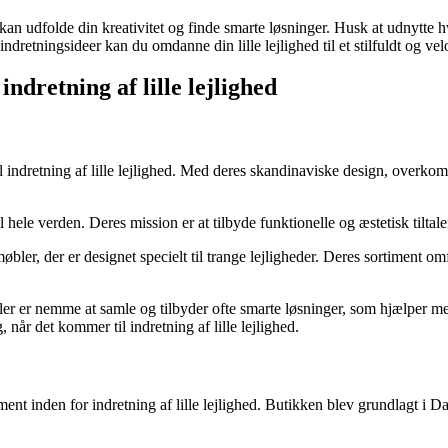
an udfolde din kreativitet og finde smarte løsninger. Husk at udnytte hve
dretningsideer kan du omdanne din lille lejlighed til et stilfuldt og vel
ndretning af lille lejlighed
 indretning af lille lejlighed. Med deres skandinaviske design, overkomm
 hele verden. Deres mission er at tilbyde funktionelle og æstetisk tiltal
er, der er designet specielt til trange lejligheder. Deres sortiment omf
r er nemme at samle og tilbyder ofte smarte løsninger, som hjælper me
, når det kommer til indretning af lille lejlighed.
ment inden for indretning af lille lejlighed. Butikken blev grundlagt i 