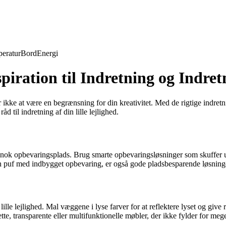
eratur
Bord
Energi
spiration til Indretning og Indre
 ikke at være en begrænsning for din kreativitet. Med de rigtige indretni
 til indretning af din lille lejlighed.
finde nok opbevaringsplads. Brug smarte opbevaringsløsninger som skuffe
en puf med indbygget opbevaring, er også gode pladsbesparende løsning
n lille lejlighed. Mal væggene i lyse farver for at reflektere lyset og g
e, transparente eller multifunktionelle møbler, der ikke fylder for mege