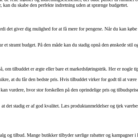
, kan du skabe den perfekte indretning uden at sprænge budgettet.
 fordi det giver dig mulighed for at få mere for pengene. Når du kan købe t
ar et stramt budget. På den måde kan du stadig opnå den ønskede stil o
, om tilbuddet er ægte eller bare et markedsføringstrik. Her er nogle tip
e, at du får den bedste pris. Hvis tilbuddet virker for godt til at være
 kan vurdere, hvor stor forskellen på den oprindelige pris og tilbudspri
, at det stadig er af god kvalitet. Læs produktanmeldelser og tjek varebes
lg og tilbud. Mange butikker tilbyder særlige rabatter og kampagner i lø