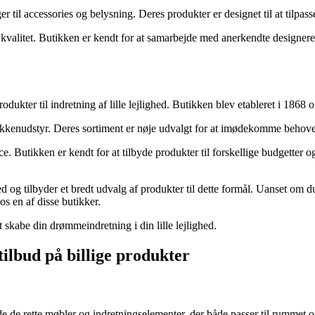
il accessories og belysning. Deres produkter er designet til at tilpasse 
valitet. Butikken er kendt for at samarbejde med anerkendte designere o
rodukter til indretning af lille lejlighed. Butikken blev etableret i 18
køkkenudstyr. Deres sortiment er nøje udvalgt for at imødekomme behove
utikken er kendt for at tilbyde produkter til forskellige budgetter og fo
lighed og tilbyder et bredt udvalg af produkter til dette formål. Uanset o
s en af disse butikker.
t skabe din drømmeindretning i din lille lejlighed.
 tilbud på billige produkter
inde de rette møbler og indretningselementer, der både passer til rummet 