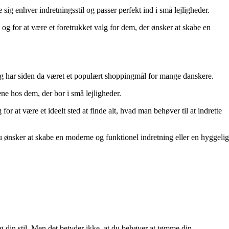
sig enhver indretningsstil og passer perfekt ind i små lejligheder.
g for at være et foretrukket valg for dem, der ønsker at skabe en
68 og har siden da været et populært shoppingmål for mange danskere.
ne hos dem, der bor i små lejligheder.
r at være et ideelt sted at finde alt, hvad man behøver til at indrette
m du ønsker at skabe en moderne og funktionel indretning eller en hyggelig
og din stil. Men det betyder ikke, at du behøver at tømme din