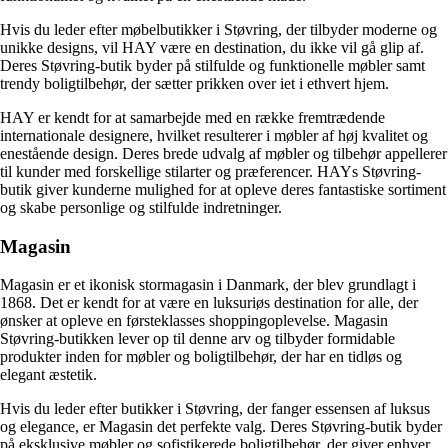
Hvis du leder efter møbelbutikker i Støvring, der tilbyder moderne og
unikke designs, vil HAY være en destination, du ikke vil gå glip af.
Deres Støvring-butik byder på stilfulde og funktionelle møbler samt
trendy boligtilbehør, der sætter prikken over iet i ethvert hjem.
HAY er kendt for at samarbejde med en række fremtrædende
internationale designere, hvilket resulterer i møbler af høj kvalitet og
enestående design. Deres brede udvalg af møbler og tilbehør appellerer
til kunder med forskellige stilarter og præferencer. HAYs Støvring-
butik giver kunderne mulighed for at opleve deres fantastiske sortiment
og skabe personlige og stilfulde indretninger.
Magasin
Magasin er et ikonisk stormagasin i Danmark, der blev grundlagt i
1868. Det er kendt for at være en luksuriøs destination for alle, der
ønsker at opleve en førsteklasses shoppingoplevelse. Magasin
Støvring-butikken lever op til denne arv og tilbyder formidable
produkter inden for møbler og boligtilbehør, der har en tidløs og
elegant æstetik.
Hvis du leder efter butikker i Støvring, der fanger essensen af luksus
og elegance, er Magasin det perfekte valg. Deres Støvring-butik byder
på eksklusive møbler og sofistikerede boligtilbehør, der giver enhver