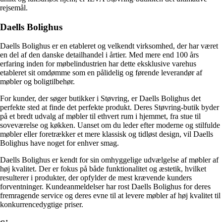
rejsemål.
Daells Bolighus
Daells Bolighus er en etableret og velkendt virksomhed, der har været
en del af den danske detailhandel i årtier. Med mere end 100 års
erfaring inden for møbelindustrien har dette eksklusive varehus
etableret sit omdømme som en pålidelig og førende leverandør af
møbler og boligtilbehør.
For kunder, der søger butikker i Støvring, er Daells Bolighus det
perfekte sted at finde det perfekte produkt. Deres Støvring-butik byder
på et bredt udvalg af møbler til ethvert rum i hjemmet, fra stue til
soveværelse og køkken. Uanset om du leder efter moderne og stilfulde
møbler eller foretrækker et mere klassisk og tidløst design, vil Daells
Bolighus have noget for enhver smag.
Daells Bolighus er kendt for sin omhyggelige udvælgelse af møbler af
høj kvalitet. Der er fokus på både funktionalitet og æstetik, hvilket
resulterer i produkter, der opfylder de mest krævende kunders
forventninger. Kundeanmeldelser har rost Daells Bolighus for deres
fremragende service og deres evne til at levere møbler af høj kvalitet til
konkurrencedygtige priser.