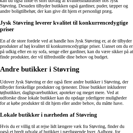
kan du også finde et stort udvalg af kvalitetsmadrasser hos Jysk
Støvring. Desuden tilbyder butikken også gardiner, puder, tæpper og
andre boligtilbehør, der kan give dit hjem et personligt præg.
Jysk Støvring leverer kvalitet til konkurrencedygtige
priser
En af de store fordele ved at handle hos Jysk Støvring er, at de tilbyder
produkter af høj kvalitet til konkurrencedygtige priser. Uanset om du er
på udkig efter en ny sofa, senge eller gardiner, kan du være sikker på at
finde produkter, der vil tilfredsstille dine behov og budget.
Andre butikker i Støvring
Udover Jysk Støvring er der også flere andre butikker i Støvring, der
tilbyder forskellige produkter og tjenester. Disse butikker inkluderer
tøjbutikker, dagligvarebutikker, apoteker og meget mere. Ved at
udforske disse lokale butikker kan du opdage yderligere muligheder
for at købe produkter til dit hjem eller andre behov, du måtte have.
Lokale butikker i nærheden af Støvring
Hvis du er villig til at rejse lidt længere væk fra Støvring, finder du
også et bredt udvalg af butikker i nærliggende byer. Aalborg, for