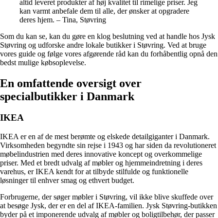
altid leveret produkter af høj kvalitet til rimelige priser. Jeg
kan varmt anbefale dem til alle, der ønsker at opgradere
deres hjem. – Tina, Støvring
Som du kan se, kan du gøre en klog beslutning ved at handle hos Jysk
Støvring og udforske andre lokale butikker i Støvring. Ved at bruge
vores guide og følge vores afgørende råd kan du forhåbentlig opnå den
bedst mulige købsoplevelse.
En omfattende oversigt over
specialbutikker i Danmark
IKEA
IKEA er en af de mest berømte og elskede detailgiganter i Danmark.
Virksomheden begyndte sin rejse i 1943 og har siden da revolutioneret
møbelindustrien med deres innovative koncept og overkommelige
priser. Med et bredt udvalg af møbler og hjemmeindretning i deres
varehus, er IKEA kendt for at tilbyde stilfulde og funktionelle
løsninger til enhver smag og ethvert budget.
Forbrugerne, der søger møbler i Støvring, vil ikke blive skuffede over
at besøge Jysk, der er en del af IKEA-familien. Jysk Støvring-butikken
byder på et imponerende udvalg af møbler og boligtilbehør, der passer