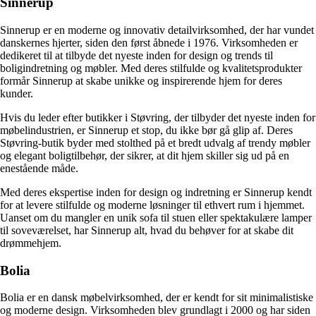
Sinnerup
Sinnerup er en moderne og innovativ detailvirksomhed, der har vundet
danskernes hjerter, siden den først åbnede i 1976. Virksomheden er
dedikeret til at tilbyde det nyeste inden for design og trends til
boligindretning og møbler. Med deres stilfulde og kvalitetsprodukter
formår Sinnerup at skabe unikke og inspirerende hjem for deres
kunder.
Hvis du leder efter butikker i Støvring, der tilbyder det nyeste inden for
møbelindustrien, er Sinnerup et stop, du ikke bør gå glip af. Deres
Støvring-butik byder med stolthed på et bredt udvalg af trendy møbler
og elegant boligtilbehør, der sikrer, at dit hjem skiller sig ud på en
enestående måde.
Med deres ekspertise inden for design og indretning er Sinnerup kendt
for at levere stilfulde og moderne løsninger til ethvert rum i hjemmet.
Uanset om du mangler en unik sofa til stuen eller spektakulære lamper
til soveværelset, har Sinnerup alt, hvad du behøver for at skabe dit
drømmehjem.
Bolia
Bolia er en dansk møbelvirksomhed, der er kendt for sit minimalistiske
og moderne design. Virksomheden blev grundlagt i 2000 og har siden