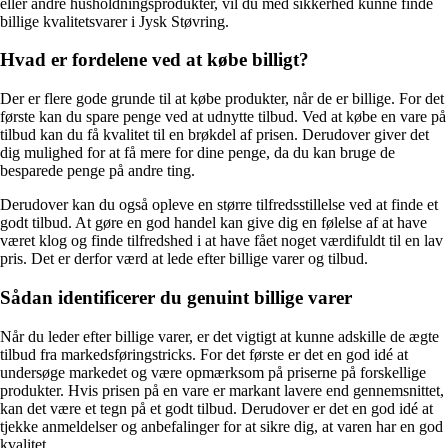
eller andre husholdningsprodukter, vil du med sikkerhed kunne finde
billige kvalitetsvarer i Jysk Støvring.
Hvad er fordelene ved at købe billigt?
Der er flere gode grunde til at købe produkter, når de er billige. For det
første kan du spare penge ved at udnytte tilbud. Ved at købe en vare på
tilbud kan du få kvalitet til en brøkdel af prisen. Derudover giver det
dig mulighed for at få mere for dine penge, da du kan bruge de
besparede penge på andre ting.
Derudover kan du også opleve en større tilfredsstillelse ved at finde et
godt tilbud. At gøre en god handel kan give dig en følelse af at have
været klog og finde tilfredshed i at have fået noget værdifuldt til en lav
pris. Det er derfor værd at lede efter billige varer og tilbud.
Sådan identificerer du genuint billige varer
Når du leder efter billige varer, er det vigtigt at kunne adskille de ægte
tilbud fra markedsføringstricks. For det første er det en god idé at
undersøge markedet og være opmærksom på priserne på forskellige
produkter. Hvis prisen på en vare er markant lavere end gennemsnittet,
kan det være et tegn på et godt tilbud. Derudover er det en god idé at
tjekke anmeldelser og anbefalinger for at sikre dig, at varen har en god
kvalitet.