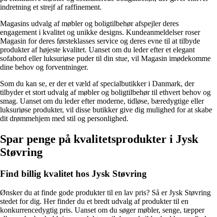
indretning et strejf af raffinement.
Magasins udvalg af møbler og boligtilbehør afspejler deres
engagement i kvalitet og unikke designs. Kundeanmeldelser roser
Magasin for deres førsteklasses service og deres evne til at tilbyde
produkter af højeste kvalitet. Uanset om du leder efter et elegant
sofabord eller luksuriøse puder til din stue, vil Magasin imødekomme
dine behov og forventninger.
Som du kan se, er der et væld af specialbutikker i Danmark, der
tilbyder et stort udvalg af møbler og boligtilbehør til ethvert behov og
smag. Uanset om du leder efter moderne, tidløse, bæredygtige eller
luksuriøse produkter, vil disse butikker give dig mulighed for at skabe
dit drømmehjem med stil og personlighed.
Spar penge på kvalitetsprodukter i Jysk
Støvring
Find billig kvalitet hos Jysk Støvring
Ønsker du at finde gode produkter til en lav pris? Så er Jysk Støvring
stedet for dig. Her finder du et bredt udvalg af produkter til en
konkurrencedygtig pris. Uanset om du søger møbler, senge, tæpper