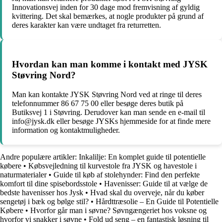
Innovationsvej inden for 30 dage mod fremvisning af gyldig
kvittering. Det skal bemærkes, at nogle produkter på grund af
deres karakter kan være undtaget fra returretten.
Hvordan kan man komme i kontakt med JYSK
Støvring Nord?
Man kan kontakte JYSK Støvring Nord ved at ringe til deres
telefonnummer 86 67 75 00 eller besøge deres butik på
Butiksvej 1 i Støvring. Derudover kan man sende en e-mail til
info@jysk.dk eller besøge JYSKs hjemmeside for at finde mere
information og kontaktmuligheder.
Andre populære artikler:
Inkalilje: En komplet guide til potentielle
købere
•
Købsvejledning til kurvestole fra JYSK og havestole i
naturmaterialer
•
Guide til køb af stolehynder: Find den perfekte
komfort til dine spisebordsstole
•
Havenisser: Guide til at vælge de
bedste havenisser hos Jysk
•
Hvad skal du overveje, når du køber
sengetøj i bæk og bølge stil?
•
Hårdttræsolie – En Guide til Potentielle
Købere
•
Hvorfor går man i søvne? Søvngængeriet hos voksne og
hvorfor vi snakker i søvne
•
Fold ud seng – en fantastisk løsning til