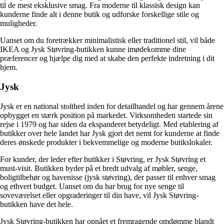
til de mest eksklusive smag. Fra moderne til klassisk design kan
kunderne finde alt i denne butik og udforske forskellige stile og
muligheder.
Uanset om du foretrækker minimalistisk eller traditionel stil, vil både
IKEA og Jysk Støvring-butikken kunne imødekomme dine
præferencer og hjælpe dig med at skabe den perfekte indretning i dit
hjem.
Jysk
Jysk er en national stolthed inden for detailhandel og har gennem årene
opbygget en stærk position på markedet. Virksomheden startede sin
rejse i 1979 og har siden da ekspanderet betydeligt. Med etablering af
butikker over hele landet har Jysk gjort det nemt for kunderne at finde
deres ønskede produkter i bekvemmelige og moderne butikslokaler.
For kunder, der leder efter butikker i Støvring, er Jysk Støvring et
must-visit. Butikken byder på et bredt udvalg af møbler, senge,
boligtilbehør og havenisse (jysk støvring), der passer til enhver smag
og ethvert budget. Uanset om du har brug for nye senge til
soveværelset eller opgraderinger til din have, vil Jysk Støvring-
butikken have det hele.
Jysk Støvring-butikken har opnået et fremragende omdømme blandt