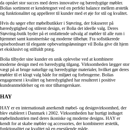
da opnået stor succes med deres innovative og bæredygtige møbler.
Bolias sortiment er kendetegnet ved en perfekt balance mellem æstetik
og funktionalitet og appellerer til kunder med et øje for stil og kvalitet.
Hvis du søger efter møbelbutikker i Støvring, der fokuserer på
bæredygtighed og stilrent design, er Bolia det ideelle valg. Deres
Støvring-butik byder på et omfattende udvalg af møbler til alle rum i
hjemmet samt kunstneriske og moderne tilbehør. Fra sofistikerede
spisebordssæt til elegante opbevaringsløsninger vil Bolia give dit hjem
et eksklusivt og stilfuldt præg.
Bolia tilbyder sine kunder en unik oplevelse ved at kombinere
moderne design med en bæredygtig tilgang. Virksomheden lægger stor
vægt på at bruge naturlige og bæredygtige materialer, hvilket gør deres
møbler til et klogt valg både for miljøet og forbrugerne. Bolias
engagement i kvalitet og bæredygtighed har resulteret i positive
kundeanmeldelser og en stor tilhængerskare.
HAY
HAY er en internationalt anerkendt møbel- og designvirksomhed, der
blev etableret i Danmark i 2002. Virksomheden har hurtigt indtaget
møbelindustrien med deres ikoniske og moderne designs. HAY er
kendt for at skabe møbler og accessories, der kombinerer æstetik,
funktionalitet og kvalitet på en enestående måde.