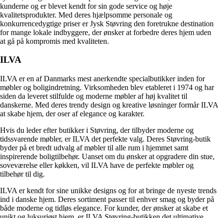
kunderne og er blevet kendt for sin gode service og høje
kvalitetsprodukter. Med deres hjælpsomme personale og
konkurrencedygtige priser er Jysk Støvring den foretrukne destination
for mange lokale indbyggere, der ønsker at forbedre deres hjem uden
at gå på kompromis med kvaliteten.
ILVA
ILVA er en af Danmarks mest anerkendte specialbutikker inden for
møbler og boligindretning. Virksomheden blev etableret i 1974 og har
siden da leveret stilfulde og moderne møbler af høj kvalitet til
danskerne. Med deres trendy design og kreative løsninger formår ILVA
at skabe hjem, der oser af elegance og karakter.
Hvis du leder efter butikker i Støvring, der tilbyder moderne og
tidssvarende møbler, er ILVA det perfekte valg. Deres Støvring-butik
byder på et bredt udvalg af møbler til alle rum i hjemmet samt
inspirerende boligtilbehør. Uanset om du ønsker at opgradere din stue,
soveværelse eller køkken, vil ILVA have de perfekte møbler og
tilbehør til dig.
ILVA er kendt for sine unikke designs og for at bringe de nyeste trends
ind i danske hjem. Deres sortiment passer til enhver smag og byder på
både moderne og tidløs elegance. For kunder, der ønsker at skabe et
unikt og luksuriøst hjem, er ILVA Støvring-butikken det ultimative