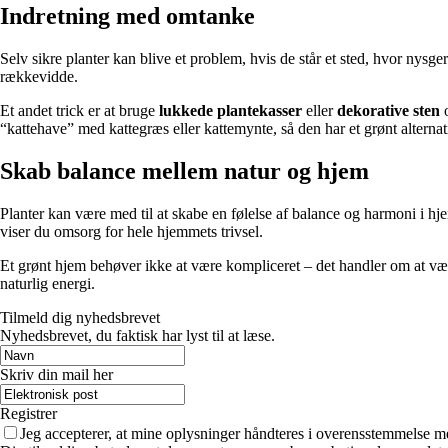
Indretning med omtanke
Selv sikre planter kan blive et problem, hvis de står et sted, hvor nys
rækkevidde.
Et andet trick er at bruge
lukkede plantekasser
eller
dekorative sten
o
“kattehave” med kattegræs eller kattemynte, så den har et grønt alternativ
Skab balance mellem natur og hjem
Planter kan være med til at skabe en følelse af balance og harmoni i hjem
viser du omsorg for hele hjemmets trivsel.
Et grønt hjem behøver ikke at være kompliceret – det handler om at vælg
naturlig energi.
Tilmeld dig nyhedsbrevet
Nyhedsbrevet, du faktisk har lyst til at læse.
Skriv din mail her
Registrer
Jeg accepterer, at mine oplysninger håndteres i overensstemmelse m