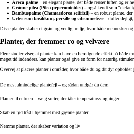
Areca-palme
– en elegant plante, der både renser luften og er hel
Grønne pilea (Pilea peperomioides)
– også kendt som “elefantør
Bambuspalme (Chamaedorea seifrizii)
– en robust plante, der 
Urter som basilikum, persille og citronmelisse
– dufter dejligt
Disse planter skaber et grønt og venligt miljø, hvor både mennesker og 
Planter, der fremmer ro og velvære
Flere studier viser, at planter kan have en beroligende effekt på både 
meget tid indendørs, kan planter også give en form for naturlig stimule
Overvej at placere planter i områder, hvor både du og dit dyr opholder j
De mest almindelige plantefejl – og sådan undgår du dem
Planter til entreen – vælg sorter, der tåler temperatursvingninger
Skab en rød tråd i hjemmet med grønne planter
Nemme planter, der skaber variation og liv