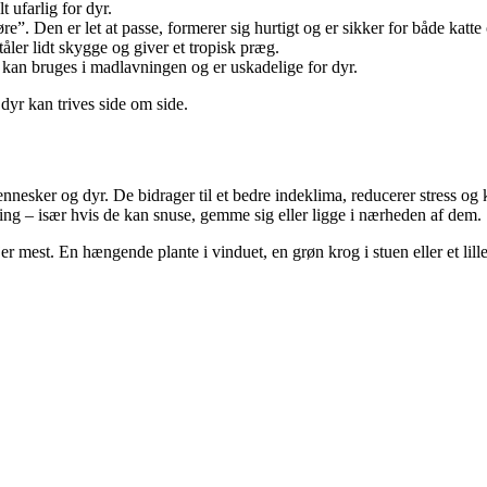
t ufarlig for dyr.
e”. Den er let at passe, formerer sig hurtigt og er sikker for både katt
tåler lidt skygge og giver et tropisk præg.
, kan bruges i madlavningen og er uskadelige for dyr.
dyr kan trives side om side.
mennesker og dyr. De bidrager til et bedre indeklima, reducerer stress o
ring – især hvis de kan snuse, gemme sig eller ligge i nærheden af dem.
er mest. En hængende plante i vinduet, en grøn krog i stuen eller et lill