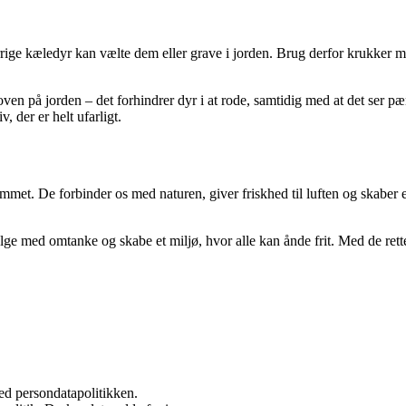
gerrige kæledyr kan vælte dem eller grave i jorden. Brug derfor krukker 
ven på jorden – det forhindrer dyr i at rode, samtidig med at det ser p
, der er helt ufarligt.
met. De forbinder os med naturen, giver friskhed til luften og skaber et 
e med omtanke og skabe et miljø, hvor alle kan ånde frit. Med de rette 
ed persondatapolitikken.