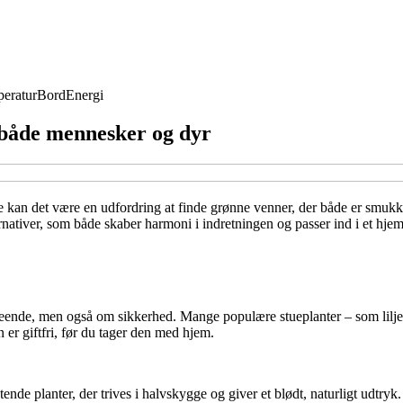
eratur
Bord
Energi
 både mennesker og dyr
e kan det være en udfordring at finde grønne venner, der både er smukke
ativer, som både skaber harmoni i indretningen og passer ind i et hjem me
ende, men også om sikkerhed. Mange populære stueplanter – som liljer, f
 er giftfri, før du tager den med hjem.
ende planter, der trives i halvskygge og giver et blødt, naturligt udtryk.