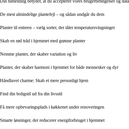
Din tilmelding betyder, at du accepterer vores brugerbetingelser og data
De mest almindelige plantefejl – og sådan undgår du dem
Planter til entreen – vælg sorter, der tåler temperatursvingninger
Skab en rød tråd i hjemmet med grønne planter
Nemme planter, der skaber variation og liv
Planter, der skaber harmoni i hjemmet for både mennesker og dyr
Håndlavet charme: Skab et mere personligt hjem
Find din boligstil ud fra din livsstil
Få mere opbevaringsplads i køkkenet under renoveringen
Smarte løsninger, der reducerer energiforbruget i hjemmet