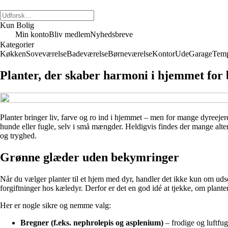
Kun Bolig
Min konto
Bliv medlem
Nyhedsbreve
Kategorier
Køkken
Soveværelse
Badeværelse
Børneværelse
Kontor
Ude
Garage
Temp
Planter, der skaber harmoni i hjemmet for
Planter bringer liv, farve og ro ind i hjemmet – men for mange dyreejer
hunde eller fugle, selv i små mængder. Heldigvis findes der mange altern
og tryghed.
Grønne glæder uden bekymringer
Når du vælger planter til et hjem med dyr, handler det ikke kun om udse
forgiftninger hos kæledyr. Derfor er det en god idé at tjekke, om planten
Her er nogle sikre og nemme valg:
Bregner (f.eks. nephrolepis og asplenium)
– frodige og luftfugt