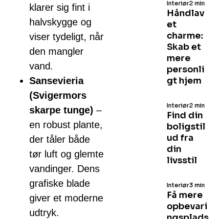
Interiør
2 min
klarer sig fint i
Håndlav
halvskygge og
et
charme:
viser tydeligt, når
Skab et
den mangler
mere
vand.
personli
Sansevieria
gt hjem
(Svigermors
Interiør
2 min
skarpe tunge)
–
Find din
en robust plante,
boligstil
ud fra
der tåler både
din
tør luft og glemte
livsstil
vandinger. Dens
grafiske blade
Interiør
3 min
Få mere
giver et moderne
opbevari
udtryk.
ngsplads