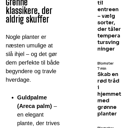
Grønne
til
klassikere, der
entreen
– vælg
aldrig skuffer
sorter,
der tåler
tempera
Nogle planter er
tursving
næsten umulige at
ninger
slå ihjel – og det gør
dem perfekte til både
Blomster
7 min
begyndere og travle
Skab en
hverdage.
rød tråd
i
hjemmet
Guldpalme
med
(Areca palm)
–
grønne
planter
en elegant
plante, der trives