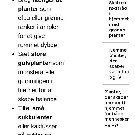
Skab en
planter
som
rød tråd
i
efeu eller grønne
hjemmet
med
ranker i ampler
grønne
for at give
planter
rummet dybde.
Nemme
Sæt
store
planter,
der
gulvplanter
som
skaber
monstera eller
variation
og liv
gummifigen i
hjørner for at
Planter,
der skaber
skabe balance.
harmoni i
Tilføj
små
hjemmet
for både
sukkulenter
mennesker
og dyr
eller kaktusser