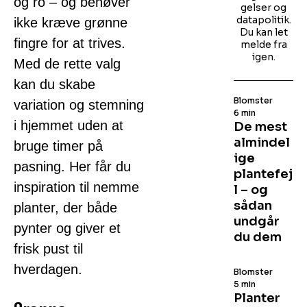
og ro – og behøver
gelser og
datapolitik.
ikke kræve grønne
Du kan let
fingre for at trives.
melde fra
igen.
Med de rette valg
kan du skabe
Blomster
variation og stemning
6 min
i hjemmet uden at
De mest
almindel
bruge timer på
ige
pasning. Her får du
plantefej
inspiration til nemme
l – og
sådan
planter, der både
undgår
pynter og giver et
du dem
frisk pust til
hverdagen.
Blomster
5 min
Planter