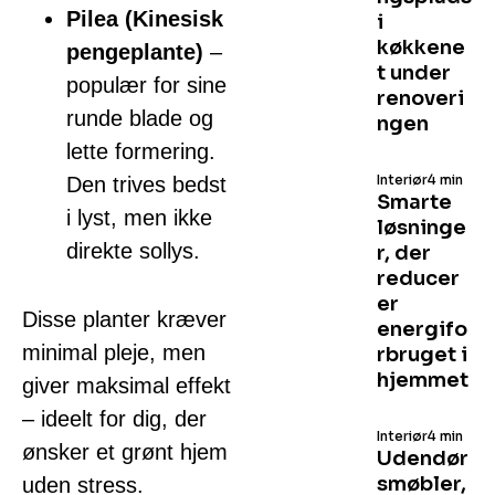
Pilea (Kinesisk
i
køkkene
pengeplante)
–
t under
populær for sine
renoveri
runde blade og
ngen
lette formering.
Interiør
4 min
Den trives bedst
Smarte
i lyst, men ikke
løsninge
direkte sollys.
r, der
reducer
er
Disse planter kræver
energifo
minimal pleje, men
rbruget i
hjemmet
giver maksimal effekt
– ideelt for dig, der
Interiør
4 min
ønsker et grønt hjem
Udendør
smøbler,
uden stress.