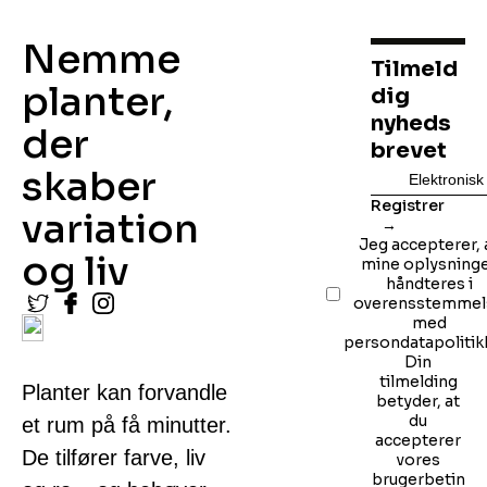
Nemme
Tilmeld
planter,
dig
nyheds
der
brevet
skaber
Registrer
variation
Jeg accepterer, 
og liv
mine oplysning
håndteres i
overensstemmel
med
persondatapolitik
Din
tilmelding
Planter kan forvandle
betyder, at
du
et rum på få minutter.
accepterer
De tilfører farve, liv
vores
brugerbetin