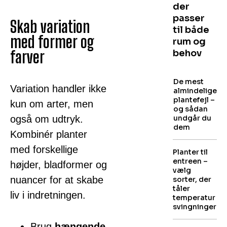
der
passer
Skab variation
til både
med former og
rum og
farver
behov
De mest
Variation handler ikke
almindelige
plantefejl –
kun om arter, men
og sådan
også om udtryk.
undgår du
dem
Kombinér planter
med forskellige
Planter til
entreen –
højder, bladformer og
vælg
nuancer for at skabe
sorter, der
tåler
liv i indretningen.
temperatur
svingninger
Brug
hængende