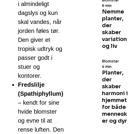
Blomster
i almindeligt
6 min
Nemme
dagslys og kun
planter,
skal vandes, når
der
jorden føles tør.
skaber
variation
Den giver et
og liv
tropisk udtryk og
passer godt i
Blomster
stuer og
4 min
Planter,
kontorer.
der
Fredslilje
skaber
harmoni i
(Spathiphyllum)
hjemmet
– kendt for sine
for både
hvide blomster
mennesk
og evne til at
er og dyr
rense luften. Den