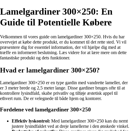
Lamelgardiner 300×250: En
Guide til Potentielle Købere
Velkommen til vores guide om lamelgardiner 300×250. Hvis du har
overvejet at købe dette produkt, er du kommet til det rette sted. Vi vil
præsentere dig for essentiel information, der vil hjælpe dig med at
træffe en informeret beslutning. Læs videre for at lære mere om dette
fantastiske produkt og dets funktioner.
Hvad er lamelgardiner 300×250?
Lamelgardiner 300×250 er en type gardin med vandrette lameller, der
er 3 meter brede og 2,5 meter lange. Disse gardiner bruges ofte til at
kontrollere lysindfald, skabe privatliv og tilføje æstetisk appel til
ethvert rum. De er velegnede til både hjem og kontorer.
Fordelene ved lamelgardiner 300×250
Effektiv lyskontrol:
Med lamelgardiner 300×250 kan du nemt
justere lysindfaldet ved at dreje lamellerne i den ønskede vinkel.