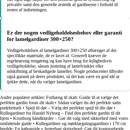
privatliv samt den generelle æstetik af gardinerne i forhold til
resten af indretningen.
Er der nogen vedligeholdelsesbehov eller garanti
for lamelgardiner 300×250?
Vedligeholdelsen af lamelgardiner 300×250 afhænger af det
specifikke materiale, de er lavet af. Generelt kræver de
regelmæssig rengøring og kan have brug for lejlighedsvis
vedligeholdelse, såsom justering af lamelvinkler eller
udskiftning af beskadigede lameller. Nogle producenter tilbyder
også garanti på deres produkter, så det kan være en god idé at
tjekke dette, når du vælger lamelgardiner.
Andre populære artikler:
Forhæng til skab: Guide til at vælge det
perfekte gardin foran dit skab
•
Sådan vælger du det perfekte satin
pudebetræk
•
Spejl til dør – Vælg det perfekte spejl til din dør
•
Rullegardiner fra Harald Nyborg – Find den perfekte gardin til dit
hjem
•
Kronborg håndklæder – Gør dit valg med sikkerhed med vores
omfattende guide
•
Rullegardiner og mørklægningsgardiner i 170 cm
bredde: En købsguide
•
Justerbart skrivebord: Gør dit kontorarbejde