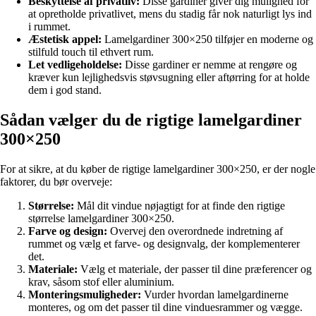
Beskyttelse af privatliv:
Disse gardiner giver dig mulighed for
at opretholde privatlivet, mens du stadig får nok naturligt lys ind
i rummet.
Æstetisk appel:
Lamelgardiner 300×250 tilføjer en moderne og
stilfuld touch til ethvert rum.
Let vedligeholdelse:
Disse gardiner er nemme at rengøre og
kræver kun lejlighedsvis støvsugning eller aftørring for at holde
dem i god stand.
Sådan vælger du de rigtige lamelgardiner
300×250
For at sikre, at du køber de rigtige lamelgardiner 300×250, er der nogle
faktorer, du bør overveje:
Størrelse:
Mål dit vindue nøjagtigt for at finde den rigtige
størrelse lamelgardiner 300×250.
Farve og design:
Overvej den overordnede indretning af
rummet og vælg et farve- og designvalg, der komplementerer
det.
Materiale:
Vælg et materiale, der passer til dine præferencer og
krav, såsom stof eller aluminium.
Monteringsmuligheder:
Vurder hvordan lamelgardinerne
monteres, og om det passer til dine vinduesrammer og vægge.