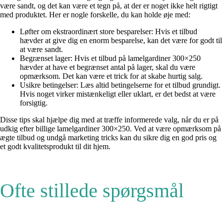
være sandt, og det kan være et tegn på, at der er noget ikke helt rigtigt
med produktet. Her er nogle forskelle, du kan holde øje med:
Løfter om ekstraordinært store besparelser: Hvis et tilbud
hævder at give dig en enorm besparelse, kan det være for godt til
at være sandt.
Begrænset lager: Hvis et tilbud på lamelgardiner 300×250
hævder at have et begrænset antal på lager, skal du være
opmærksom. Det kan være et trick for at skabe hurtig salg.
Usikre betingelser: Læs altid betingelserne for et tilbud grundigt.
Hvis noget virker mistænkeligt eller uklart, er det bedst at være
forsigtig.
Disse tips skal hjælpe dig med at træffe informerede valg, når du er på
udkig efter billige lamelgardiner 300×250. Ved at være opmærksom på
ægte tilbud og undgå marketing tricks kan du sikre dig en god pris og
et godt kvalitetsprodukt til dit hjem.
Ofte stillede spørgsmål