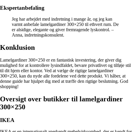
Ekspertanbefaling
Jeg har arbejdet med indretning i mange år, og jeg kan
varmt anbefale lamelgardiner 300×250 til ethvert rum. De
er alsidige, elegante og giver fremragende lyskontrol. –
Anna, indretningskonsulent.
Konklusion
Lamelgardiner 300×250 er en fantastisk investering, der giver dig
mulighed for at kontrollere lysindfaldet, bevare privatlivet og tilføje stil
til dit hjem eller kontor. Ved at vælge de rigtige lamelgardiner
300×250, kan du nyde alle fordelene ved dette produkt. Vi håber, at
denne guide har hjulpet dig med at træffe den rigtige beslutning. God
shopping!
Oversigt over butikker til lamelgardiner
300×250
IKEA
IKEA er en internationalt anerkendt møbelvirksomhed, der er kendt for