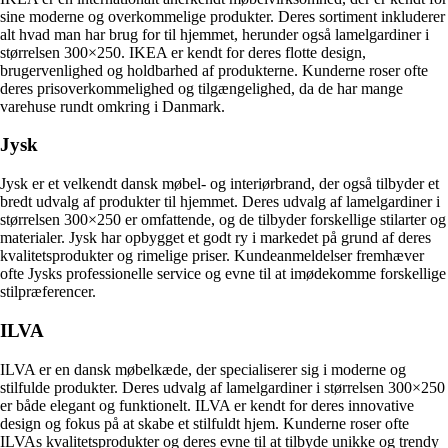
sine moderne og overkommelige produkter. Deres sortiment inkluderer
alt hvad man har brug for til hjemmet, herunder også lamelgardiner i
størrelsen 300×250. IKEA er kendt for deres flotte design,
brugervenlighed og holdbarhed af produkterne. Kunderne roser ofte
deres prisoverkommelighed og tilgængelighed, da de har mange
varehuse rundt omkring i Danmark.
Jysk
Jysk er et velkendt dansk møbel- og interiørbrand, der også tilbyder et
bredt udvalg af produkter til hjemmet. Deres udvalg af lamelgardiner i
størrelsen 300×250 er omfattende, og de tilbyder forskellige stilarter og
materialer. Jysk har opbygget et godt ry i markedet på grund af deres
kvalitetsprodukter og rimelige priser. Kundeanmeldelser fremhæver
ofte Jysks professionelle service og evne til at imødekomme forskellige
stilpræferencer.
ILVA
ILVA er en dansk møbelkæde, der specialiserer sig i moderne og
stilfulde produkter. Deres udvalg af lamelgardiner i størrelsen 300×250
er både elegant og funktionelt. ILVA er kendt for deres innovative
design og fokus på at skabe et stilfuldt hjem. Kunderne roser ofte
ILVAs kvalitetsprodukter og deres evne til at tilbyde unikke og trendy