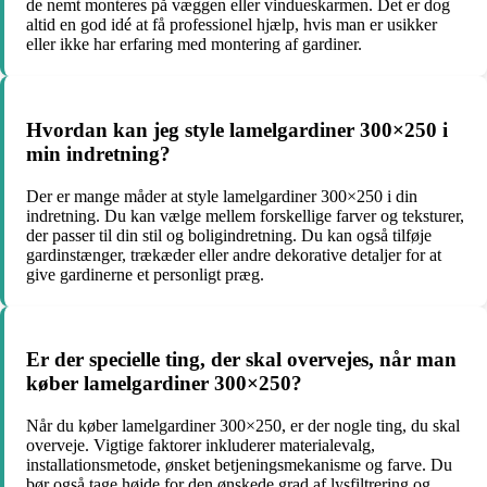
de nemt monteres på væggen eller vindueskarmen. Det er dog
altid en god idé at få professionel hjælp, hvis man er usikker
eller ikke har erfaring med montering af gardiner.
Hvordan kan jeg style lamelgardiner 300×250 i
min indretning?
Der er mange måder at style lamelgardiner 300×250 i din
indretning. Du kan vælge mellem forskellige farver og teksturer,
der passer til din stil og boligindretning. Du kan også tilføje
gardinstænger, trækæder eller andre dekorative detaljer for at
give gardinerne et personligt præg.
Er der specielle ting, der skal overvejes, når man
køber lamelgardiner 300×250?
Når du køber lamelgardiner 300×250, er der nogle ting, du skal
overveje. Vigtige faktorer inkluderer materialevalg,
installationsmetode, ønsket betjeningsmekanisme og farve. Du
bør også tage højde for den ønskede grad af lysfiltrering og