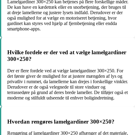
Lamelgardiner 300×250 kan betjenes på flere forskellige måder.
De kan have en kædetræk eller en snorbetjening, der bruges til
at dreje lamellerne og justere lysets indfald. Derudover er der
også mulighed for at vælge en motoriseret betjening, hvor
gardinet kan styres ved hjælp af fjernbetjening eller endda
smartphone-apps.
Hvilke fordele er der ved at vælge lamelgardiner
300×250?
Der er flere fordele ved at vælge lamelgardiner 300×250. For
det første giver de mulighed for at justere mængden af lys og
privatliv i rummet, da lamellerne kan drejes i forskellige vinkler.
Derudover er de også velegnede til store vinduer og
terrassedøre på grund af deres brede lameller. De tilføjer også et
moderne og stilfuldt udseende til enhver boligindretning.
Hvordan rengøres lamelgardiner 300×250?
Rengøring af lamelgardiner 300×250 afhænger af det materiale,