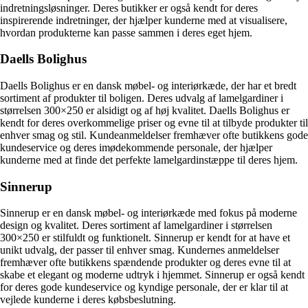
indretningsløsninger. Deres butikker er også kendt for deres
inspirerende indretninger, der hjælper kunderne med at visualisere,
hvordan produkterne kan passe sammen i deres eget hjem.
Daells Bolighus
Daells Bolighus er en dansk møbel- og interiørkæde, der har et bredt
sortiment af produkter til boligen. Deres udvalg af lamelgardiner i
størrelsen 300×250 er alsidigt og af høj kvalitet. Daells Bolighus er
kendt for deres overkommelige priser og evne til at tilbyde produkter til
enhver smag og stil. Kundeanmeldelser fremhæver ofte butikkens gode
kundeservice og deres imødekommende personale, der hjælper
kunderne med at finde det perfekte lamelgardinstæppe til deres hjem.
Sinnerup
Sinnerup er en dansk møbel- og interiørkæde med fokus på moderne
design og kvalitet. Deres sortiment af lamelgardiner i størrelsen
300×250 er stilfuldt og funktionelt. Sinnerup er kendt for at have et
unikt udvalg, der passer til enhver smag. Kundernes anmeldelser
fremhæver ofte butikkens spændende produkter og deres evne til at
skabe et elegant og moderne udtryk i hjemmet. Sinnerup er også kendt
for deres gode kundeservice og kyndige personale, der er klar til at
vejlede kunderne i deres købsbeslutning.