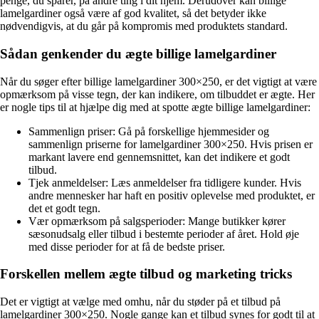
penge, du sparer, på andre ting i dit hjem. Derudover kan billige
lamelgardiner også være af god kvalitet, så det betyder ikke
nødvendigvis, at du går på kompromis med produktets standard.
Sådan genkender du ægte billige lamelgardiner
Når du søger efter billige lamelgardiner 300×250, er det vigtigt at være
opmærksom på visse tegn, der kan indikere, om tilbuddet er ægte. Her
er nogle tips til at hjælpe dig med at spotte ægte billige lamelgardiner:
Sammenlign priser: Gå på forskellige hjemmesider og
sammenlign priserne for lamelgardiner 300×250. Hvis prisen er
markant lavere end gennemsnittet, kan det indikere et godt
tilbud.
Tjek anmeldelser: Læs anmeldelser fra tidligere kunder. Hvis
andre mennesker har haft en positiv oplevelse med produktet, er
det et godt tegn.
Vær opmærksom på salgsperioder: Mange butikker kører
sæsonudsalg eller tilbud i bestemte perioder af året. Hold øje
med disse perioder for at få de bedste priser.
Forskellen mellem ægte tilbud og marketing tricks
Det er vigtigt at vælge med omhu, når du støder på et tilbud på
lamelgardiner 300×250. Nogle gange kan et tilbud synes for godt til at