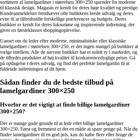
sortiment af lamelgardiner i størrelsen 300×250 spænder fra moderne
til klassisk design. Magasin er kendt for deres høje kvalitet og prestige.
Kundeanmeldelser fremhæver ofte butikkens brede udvalg og deres
evne til at tilfredsstille forskellige præferencer og budgets. Deres
butikker er kendt for deres luksuriøse og inspirerende indretning, der
giver en førsteklasses shoppingoplevelse.
Uanset om du leder efter moderne, minimalistiske eller klassiske
lamelgardiner i størrelsen 300×250, er der ingen mangel på butikker at
vælge imellem. Alle de nævnte butikker har et solidt ry i markedet, og
de tilbyder produkter af høj kvalitet til konkurrencedygtige priser. Gå
på opdagelse i deres udvalg, og find det perfekte lamelgardin til at
fuldende indretningen af dit hjem.
Sådan finder du de bedste tilbud på
lamelgardiner 300×250
Hvorfor er det vigtigt at finde billige lamelgardiner
300×250?
Der er mange gode grunde til at lede efter billige lamelgardiner
300×250. Først og fremmest er det en måde at spare penge på. Når du
finder lamelgardiner til en god pris, kan du købe flere eller bruge de