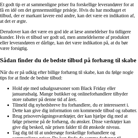
Et godt tip er at sammenligne priser fra forskellige leverandører for at
få en idé om det gennemsnitlige prisleje. Hvis du har modtaget et
tilbud, der er markant lavere end andre, kan det være en indikation af,
at det er ægte.
Derudover kan det være en god ide at læse anmeldelser fra tidligere
kunder. Hvis et tilbud ser godt ud, men anmeldelserne af produktet
eller leverandøren er dårlige, kan det være indikation på, at du bør
være forsigtig.
Sådan finder du de bedste tilbud på forhæng til skabe
Når du er på udkig efter billige forhæng til skabe, kan du følge nogle
tips for at finde de bedste tilbud:
Hold øje med udsalgssæsoner som Black Friday eller
januarudsalg. Mange butikker og onlineforhandlere tilbyder
store rabatter på denne tid af året.
Tilmeld dig nyhedsbreve fra forhandlere, du er interesseret i.
Dette kan give dig information om kommende tilbud og rabatter.
Brug prisovervågningsværktøjer, der kan hjælpe dig med at
følge priserne på de forhæng, du ønsker. Disse værktøjer kan
give dig besked, når prisen falder til dit ønskede niveau.
Tag dig tid til at undersøge forskellige forhandlere og