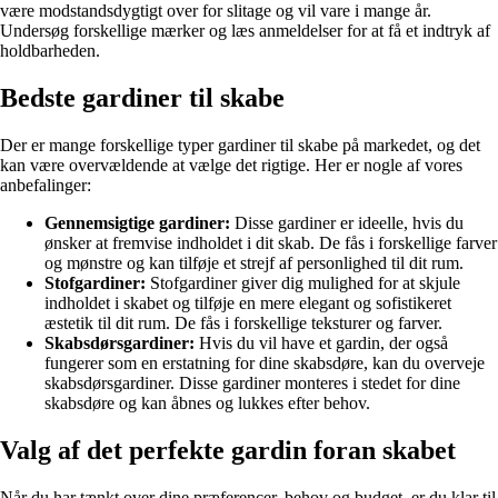
være modstandsdygtigt over for slitage og vil vare i mange år.
Undersøg forskellige mærker og læs anmeldelser for at få et indtryk af
holdbarheden.
Bedste gardiner til skabe
Der er mange forskellige typer gardiner til skabe på markedet, og det
kan være overvældende at vælge det rigtige. Her er nogle af vores
anbefalinger:
Gennemsigtige gardiner:
Disse gardiner er ideelle, hvis du
ønsker at fremvise indholdet i dit skab. De fås i forskellige farver
og mønstre og kan tilføje et strejf af personlighed til dit rum.
Stofgardiner:
Stofgardiner giver dig mulighed for at skjule
indholdet i skabet og tilføje en mere elegant og sofistikeret
æstetik til dit rum. De fås i forskellige teksturer og farver.
Skabsdørsgardiner:
Hvis du vil have et gardin, der også
fungerer som en erstatning for dine skabsdøre, kan du overveje
skabsdørsgardiner. Disse gardiner monteres i stedet for dine
skabsdøre og kan åbnes og lukkes efter behov.
Valg af det perfekte gardin foran skabet
Når du har tænkt over dine præferencer, behov og budget, er du klar til