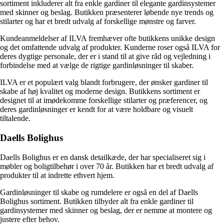
sortiment inkluderer alt fra enkle gardiner til elegante gardinsystemer
med skinner og beslag. Butikken præsenterer løbende nye trends og
stilarter og har et bredt udvalg af forskellige mønstre og farver.
Kundeanmeldelser af ILVA fremhæver ofte butikkens unikke design
og det omfattende udvalg af produkter. Kunderne roser også ILVA for
deres dygtige personale, der er i stand til at give råd og vejledning i
forbindelse med at vælge de rigtige gardinløsninger til skaber.
ILVA er et populært valg blandt forbrugere, der ønsker gardiner til
skabe af høj kvalitet og moderne design. Butikkens sortiment er
designet til at imødekomme forskellige stilarter og præferencer, og
deres gardinløsninger er kendt for at være holdbare og visuelt
tiltalende.
Daells Bolighus
Daells Bolighus er en dansk detailkæde, der har specialiseret sig i
møbler og boligtilbehør i over 70 år. Butikken har et bredt udvalg af
produkter til at indrette ethvert hjem.
Gardinløsninger til skabe og rumdelere er også en del af Daells
Bolighus sortiment. Butikken tilbyder alt fra enkle gardiner til
gardinsystemer med skinner og beslag, der er nemme at montere og
justere efter behov.