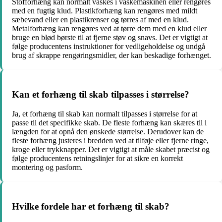
Stofforhæng kan normalt vaskes i vaskemaskinen eller rengøres
med en fugtig klud. Plastikforhæng kan rengøres med mildt
sæbevand eller en plastikrenser og tørres af med en klud.
Metalforhæng kan rengøres ved at tørre dem med en klud eller
bruge en blød børste til at fjerne støv og snavs. Det er vigtigt at
følge producentens instruktioner for vedligeholdelse og undgå
brug af skrappe rengøringsmidler, der kan beskadige forhænget.
Kan et forhæng til skab tilpasses i størrelse?
Ja, et forhæng til skab kan normalt tilpasses i størrelse for at
passe til det specifikke skab. De fleste forhæng kan skæres til i
længden for at opnå den ønskede størrelse. Derudover kan de
fleste forhæng justeres i bredden ved at tilføje eller fjerne ringe,
kroge eller trykknapper. Det er vigtigt at måle skabet præcist og
følge producentens retningslinjer for at sikre en korrekt
montering og pasform.
Hvilke fordele har et forhæng til skab?