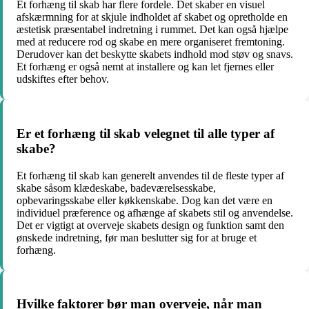
Et forhæng til skab har flere fordele. Det skaber en visuel
afskærmning for at skjule indholdet af skabet og opretholde en
æstetisk præsentabel indretning i rummet. Det kan også hjælpe
med at reducere rod og skabe en mere organiseret fremtoning.
Derudover kan det beskytte skabets indhold mod støv og snavs.
Et forhæng er også nemt at installere og kan let fjernes eller
udskiftes efter behov.
Er et forhæng til skab velegnet til alle typer af
skabe?
Et forhæng til skab kan generelt anvendes til de fleste typer af
skabe såsom klædeskabe, badeværelsesskabe,
opbevaringsskabe eller køkkenskabe. Dog kan det være en
individuel præference og afhænge af skabets stil og anvendelse.
Det er vigtigt at overveje skabets design og funktion samt den
ønskede indretning, før man beslutter sig for at bruge et
forhæng.
Hvilke faktorer bør man overveje, når man