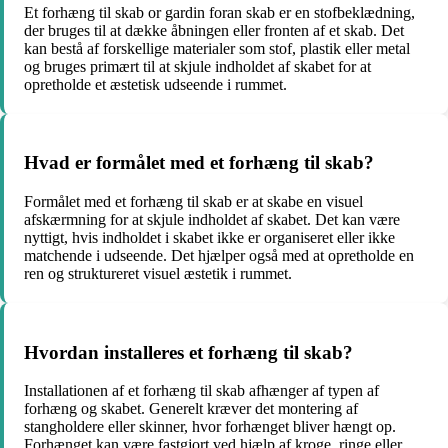
Et forhæng til skab or gardin foran skab er en stofbeklædning,
der bruges til at dække åbningen eller fronten af et skab. Det
kan bestå af forskellige materialer som stof, plastik eller metal
og bruges primært til at skjule indholdet af skabet for at
opretholde et æstetisk udseende i rummet.
Hvad er formålet med et forhæng til skab?
Formålet med et forhæng til skab er at skabe en visuel
afskærmning for at skjule indholdet af skabet. Det kan være
nyttigt, hvis indholdet i skabet ikke er organiseret eller ikke
matchende i udseende. Det hjælper også med at opretholde en
ren og struktureret visuel æstetik i rummet.
Hvordan installeres et forhæng til skab?
Installationen af et forhæng til skab afhænger af typen af
forhæng og skabet. Generelt kræver det montering af
stangholdere eller skinner, hvor forhænget bliver hængt op.
Forhænget kan være fastgjort ved hjælp af kroge, ringe eller