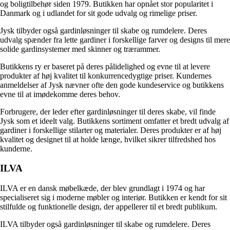
og boligtilbehør siden 1979. Butikken har opnået stor popularitet i
Danmark og i udlandet for sit gode udvalg og rimelige priser.
Jysk tilbyder også gardinløsninger til skabe og rumdelere. Deres
udvalg spænder fra lette gardiner i forskellige farver og designs til mere
solide gardinsystemer med skinner og trærammer.
Butikkens ry er baseret på deres pålidelighed og evne til at levere
produkter af høj kvalitet til konkurrencedygtige priser. Kundernes
anmeldelser af Jysk nævner ofte den gode kundeservice og butikkens
evne til at imødekomme deres behov.
Forbrugere, der leder efter gardinløsninger til deres skabe, vil finde
Jysk som et ideelt valg. Butikkens sortiment omfatter et bredt udvalg af
gardiner i forskellige stilarter og materialer. Deres produkter er af høj
kvalitet og designet til at holde længe, hvilket sikrer tilfredshed hos
kunderne.
ILVA
ILVA er en dansk møbelkæde, der blev grundlagt i 1974 og har
specialiseret sig i moderne møbler og interiør. Butikken er kendt for sit
stilfulde og funktionelle design, der appellerer til et bredt publikum.
ILVA tilbyder også gardinløsninger til skabe og rumdelere. Deres