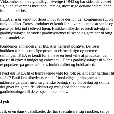
Virksomheden blev grundlagt i Sverige i 1943 og har siden da vokset
sig til en af verdens mest populære og succesrige detailhandlere inden
for denne niche.
IKEA er især kendt for deres innovative design, der kombinerer stil og
funktionalitet. Deres produkter er kendt for at være nemme at samle og
passe perfekt ind i ethvert hjem. Butikken tilbyder et bredt udvalg af
gardinløsninger, herunder gardinsystemer til skabe og gardiner til brug
som rumdelere.
Kundernes anmeldelser af IKEA er generelt positive. De roser
butikken for dens rimelige priser, moderne design og nemme
samlinger. IKEA er kendt for at have en bred vifte af produkter, der
passer til ethvert budget og enhver stil. Deres gardinløsninger til skabe
er populære på grund af deres funktionalitet og holdbarhed.
Hvad gør IKEA til et fremragende valg for folk på jagt efter gardiner til
skabe? Butikken tilbyder et væld af forskellige gardinsystemer,
inklusive gardiner med magnetiske beslag, snap-on beslag og skinner,
der giver brugeren fleksibilitet og mulighed for at tilpasse
gardinløsningen til deres specifikke behov.
Jysk
Jysk er en dansk detailkæde, der har specialiseret sig i møbler, senge