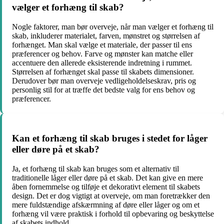
vælger et forhæng til skab?
Nogle faktorer, man bør overveje, når man vælger et forhæng til
skab, inkluderer materialet, farven, mønstret og størrelsen af
forhænget. Man skal vælge et materiale, der passer til ens
præferencer og behov. Farve og mønster kan matche eller
accentuere den allerede eksisterende indretning i rummet.
Størrelsen af forhænget skal passe til skabets dimensioner.
Derudover bør man overveje vedligeholdelseskrav, pris og
personlig stil for at træffe det bedste valg for ens behov og
præferencer.
Kan et forhæng til skab bruges i stedet for låger
eller døre på et skab?
Ja, et forhæng til skab kan bruges som et alternativ til
traditionelle låger eller døre på et skab. Det kan give en mere
åben fornemmelse og tilføje et dekorativt element til skabets
design. Det er dog vigtigt at overveje, om man foretrækker den
mere fuldstændige afskærmning af døre eller låger og om et
forhæng vil være praktisk i forhold til opbevaring og beskyttelse
af skabets indhold.