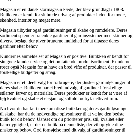
Magasin er en dansk stormagasin kæde, der blev grundlagt i 1868.
Butikken er kendt for sit brede udvalg af produkter inden for mode,
skønhed, interiør og meget mere.
Magasin tilbyder også gardinløsninger til skabe og rumdelere. Deres
sortiment spænder fra enkle gardiner til gardinsystemer med skinner og
diverse beslag, der giver brugerne mulighed for at tilpasse deres
gardiner efter behov.
Kundernes anmeldelser af Magasin er positive. Butikken er kendt for
sin gode kundeservice og det omfattende produktsortiment. Kunderne
roser også Magasin for at have en bred vifte af produkter, der passer til
forskellige budgetter og smag.
Magasin er et ideelt valg for forbrugere, der ønsker gardinløsninger til
deres skabe. Butikken har et bredt udvalg af gardiner i forskellige
stilarter, farver og materialer. Deres produkter er kendt for at være af
høj kvalitet og skabe et elegant og stilfuldt udtryk i ethvert rum.
Nu hvor du har lært mere om disse butikker og deres gardinløsninger
til skabe, har du de nødvendige oplysninger til at vælge den bedste
butik for dit behov. Uanset om du prioriterer pris, stil, kvalitet eller
bæredygtighed, er der en butik på denne liste, der vil opfylde dine
ønsker og behov. God fornøjelse med dit valg af gardinløsninger til