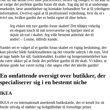
at vælge det perfekte gardin foran dit skab. Tag dig tid til at undersøge
markedet, læse anmeldelser og kontakte forhandlere for at få yderligere
information. Overvej også at få professionel vejledning, hvis du er i
tvivl om, hvilket gardin der er bedst egnet til dine behov.
Jeg elsker mit nye gardin foran skabet! Det tilføjer virkelig
en elegant touch til mit soveværelse og hjælper med at
skjule alt rod i skabet. Jeg ville bestemt anbefale det til
andre! – Louise, tilfreds kunde.
Samlet set er valget af et gardin foran skabet en vigtig beslutning, der
kan påvirke både funktionaliteten og det visuelle udtryk i dit rum. Ved
at tage højde for stil, funktionalitet, kvalitet og brugeranmeldelser kan
du være sikker på at finde det perfekte gardin til dit skab. Vi håber, at
denne guide har været nyttig i din søgen efter det ideelle gardin!
En omfattende oversigt over butikker, der
specialiserer sig i en bestemt niche
IKEA
IKEA er en internationalt anerkendt butikskæde, der er kendt for sit
brede udvalg af møbler og boligtilbehør til fornuftige priser.