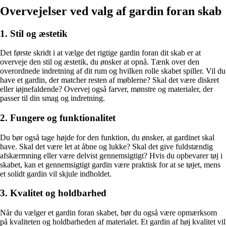
Overvejelser ved valg af gardin foran skab
1. Stil og æstetik
Det første skridt i at vælge det rigtige gardin foran dit skab er at
overveje den stil og æstetik, du ønsker at opnå. Tænk over den
overordnede indretning af dit rum og hvilken rolle skabet spiller. Vil du
have et gardin, der matcher resten af møblerne? Skal det være diskret
eller iøjnefaldende? Overvej også farver, mønstre og materialer, der
passer til din smag og indretning.
2. Fungere og funktionalitet
Du bør også tage højde for den funktion, du ønsker, at gardinet skal
have. Skal det være let at åbne og lukke? Skal det give fuldstændig
afskærmning eller være delvist gennemsigtigt? Hvis du opbevarer tøj i
skabet, kan et gennemsigtigt gardin være praktisk for at se tøjet, mens
et solidt gardin vil skjule indholdet.
3. Kvalitet og holdbarhed
Når du vælger et gardin foran skabet, bør du også være opmærksom
på kvaliteten og holdbarheden af ​​materialet. Et gardin af høj kvalitet vil