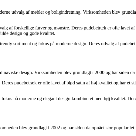
oderne udvalg af møbler og boligindretning. Virksomheden blev grundlagt
lg af forskellige farver og mønstre. Deres pudebetræk er ofte lavet af b
ulde design og gode kvalitet.
trendy sortiment og fokus på moderne design. Deres udvalg af pudebetræk p
ndinaviske design. Virksomheden blev grundlagt i 2000 og har siden da s
 Deres pudebetræk er ofte lavet af blød satin af høj kvalitet og har et 
es fokus på moderne og elegant design kombineret med høj kvalitet. Dere
somheden blev grundlagt i 2002 og har siden da opnået stor popularitet