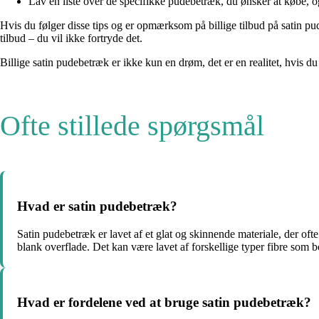
Lav en liste over de specifikke pudebetræk, du ønsker at købe, og o
Hvis du følger disse tips og er opmærksom på billige tilbud på satin p
tilbud – du vil ikke fortryde det.
Billige satin pudebetræk er ikke kun en drøm, det er en realitet, hvis 
Ofte stillede spørgsmål
Hvad er satin pudebetræk?
Satin pudebetræk er lavet af et glat og skinnende materiale, der oft
blank overflade. Det kan være lavet af forskellige typer fibre som bo
Hvad er fordelene ved at bruge satin pudebetræk?