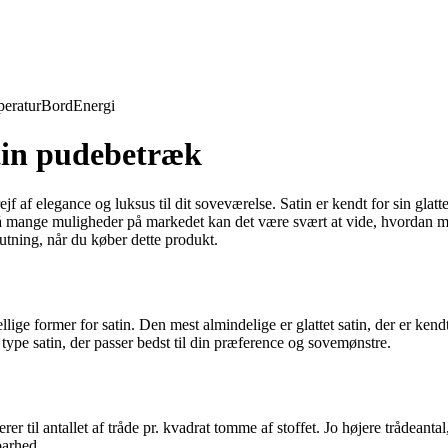
eratur
Bord
Energi
tin pudebetræk
ejf af elegance og luksus til dit soveværelse. Satin er kendt for sin gla
 mange muligheder på markedet kan det være svært at vide, hvordan man
lutning, når du køber dette produkt.
skellige former for satin. Den mest almindelige er glattet satin, der er k
type satin, der passer bedst til din præference og sovemønstre.
rerer til antallet af tråde pr. kvadrat tomme af stoffet. Jo højere trådean
barhed.