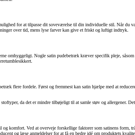
ulighed for at tilpasse dit soveværelse til din individuelle stil. Når du
inger over tid, mens lyse farver kan give et friskt og luftigt indtryk.
onerne omhyggeligt. Nogle satin pudebetræk kræver specifik pleje, såsom 
rretumblesikkert.
betræk flere fordele. Først og fremmest kan satin hjælpe med at reducere
toftyper, da det er mindre tilbøjeligt til at samle støv og allergener. De
l og komfort. Ved at overveje forskellige faktorer som satinens form, trå
ducent og læse anmeldelser for at få en bedre idé om produktets kvalitet