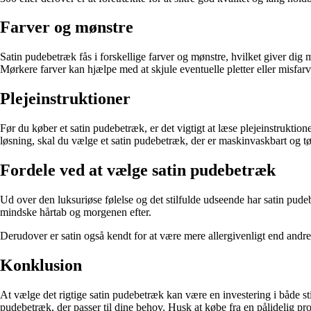
Farver og mønstre
Satin pudebetræk fås i forskellige farver og mønstre, hvilket giver dig m
Mørkere farver kan hjælpe med at skjule eventuelle pletter eller misfarvn
Plejeinstruktioner
Før du køber et satin pudebetræk, er det vigtigt at læse plejeinstrukti
løsning, skal du vælge et satin pudebetræk, der er maskinvaskbart og tø
Fordele ved at vælge satin pudebetræk
Ud over den luksuriøse følelse og det stilfulde udseende har satin pude
mindske hårtab og morgenen efter.
Derudover er satin også kendt for at være mere allergivenligt end andre s
Konklusion
At vælge det rigtige satin pudebetræk kan være en investering i både sti
pudebetræk, der passer til dine behov. Husk at købe fra en pålidelig pro