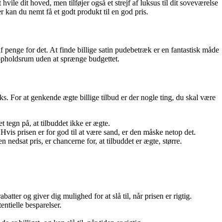
hvile dit hoved, men tilføjer også et strejf af luksus til dit soveværelse
kan du nemt få et godt produkt til en god pris.
f penge for det. At finde billige satin pudebetræk er en fantastisk måde
r opholdsrum uden at sprænge budgettet.
icks. For at genkende ægte billige tilbud er der nogle ting, du skal være
t tegn på, at tilbuddet ikke er ægte.
Hvis prisen er for god til at være sand, er den måske netop det.
 nedsat pris, er chancerne for, at tilbuddet er ægte, større.
tter og giver dig mulighed for at slå til, når prisen er rigtig.
ntielle besparelser.