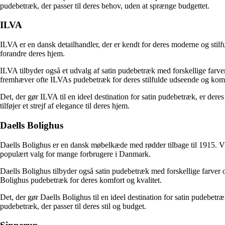
pudebetræk, der passer til deres behov, uden at sprænge budgettet.
ILVA
ILVA er en dansk detailhandler, der er kendt for deres moderne og stil
forandre deres hjem.
ILVA tilbyder også et udvalg af satin pudebetræk med forskellige farve
fremhæver ofte ILVAs pudebetræk for deres stilfulde udseende og komf
Det, der gør ILVA til en ideel destination for satin pudebetræk, er dere
tilføjer et strejf af elegance til deres hjem.
Daells Bolighus
Daells Bolighus er en dansk møbelkæde med rødder tilbage til 1915. Vir
populært valg for mange forbrugere i Danmark.
Daells Bolighus tilbyder også satin pudebetræk med forskellige farver 
Bolighus pudebetræk for deres komfort og kvalitet.
Det, der gør Daells Bolighus til en ideel destination for satin pudebet
pudebetræk, der passer til deres stil og budget.