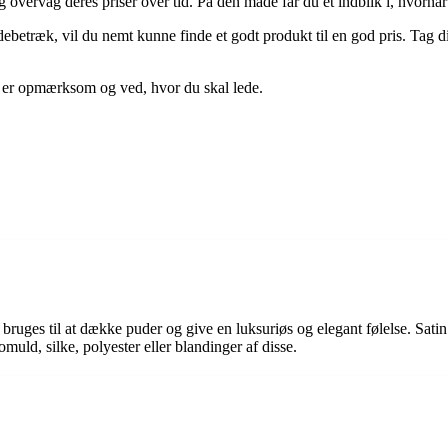
vervåg deres priser over tid. På den måde får du et indblik i, hvornår de e
udebetræk, vil du nemt kunne finde et godt produkt til en god pris. Tag
du er opmærksom og ved, hvor du skal lede.
e bruges til at dække puder og give en luksuriøs og elegant følelse. Sati
muld, silke, polyester eller blandinger af disse.