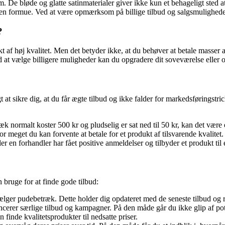
m. De bløde og glatte satinmaterialer giver ikke kun et behageligt sted at 
en formue. Ved at være opmærksom på billige tilbud og salgsmuligheder 
?
 af høj kvalitet. Men det betyder ikke, at du behøver at betale masser a
Ved at vælge billigere muligheder kan du opgradere dit soveværelse elle
igt at sikre dig, at du får ægte tilbud og ikke falder for markedsføringstr
ræk normalt koster 500 kr og pludselig er sat ned til 50 kr, kan det være e
 meget du kan forvente at betale for et produkt af tilsvarende kvalitet. 
 en forhandler har fået positive anmeldelser og tilbyder et produkt til en
n bruge for at finde gode tilbud:
lger pudebetræk. Dette holder dig opdateret med de seneste tilbud og raba
ncerer særlige tilbud og kampagner. På den måde går du ikke glip af pote
finde kvalitetsprodukter til nedsatte priser.