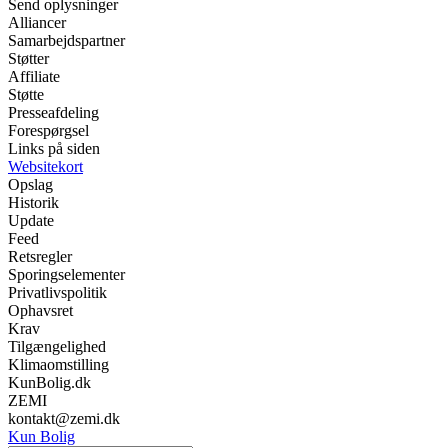
Send oplysninger
Alliancer
Samarbejdspartner
Støtter
Affiliate
Støtte
Presseafdeling
Forespørgsel
Links på siden
Websitekort
Opslag
Historik
Update
Feed
Retsregler
Sporingselementer
Privatlivspolitik
Ophavsret
Krav
Tilgængelighed
Klimaomstilling
KunBolig.dk
ZEMI
kontakt@zemi.dk
Kun Bolig