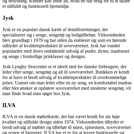
og belysning. Kunder kan finde alt, hvad de har brug for til at skabe
et stilfuldt og funktionelt hjemmiljø.
Jysk
Jysk er en populær dansk kæde af detailforretninger, der
specialiserer sig i senge, sengetøj og boligtilbehør. Virksomheden
blev grundlagt i 1979 og har siden da etableret sig som en førende
udbyder af kvalitetsprodukter til soveværelset. Jysk har vundet
popularitet med deres omfattende udvalg af puder, dyner, madrasser
og senge i forskellige prisklasser og designs.
Jysk Lyngby Storcenter er et ideelt sted for danske forbrugere, der
leder efter senge, sengetøj og alt til soveværelset. Butikken er kendt
for at have et bredt udvalg af kvalitetsprodukter til overkommelige
priser. Uanset om man leder efter en ny seng, en komfortabel madras
eller blot ønsker at opdatere soveværelset med moderne sengetøj, vil
man finde hvad man søger hos Jysk.
ILVA
ILVA er en dansk møbelkæde, der har været kendt for sin høje
kvalitet og stilfulde design siden 1974. Virksomheden tilbyder et
bredt udvalg af møbler og tilbehør til stuen, spisestuen, soveværelset
og resten af hjemmet. ILVA har et ry for at levere funktionelle og