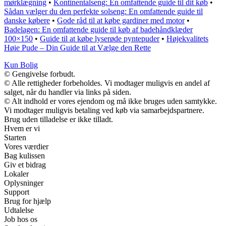
mørklægning
•
Kontinentalseng: En omfattende guide til dit køb
•
Sådan vælger du den perfekte solseng: En omfattende guide til
danske købere
•
Gode råd til at købe gardiner med motor
•
Badelagen: En omfattende guide til køb af badehåndklæder
100×150
•
Guide til at købe lyserøde pyntepuder
•
Højekvalitets
Høie Pude – Din Guide til at Vælge den Rette
Kun Bolig
© Gengivelse forbudt.
© Alle rettigheder forbeholdes. Vi modtager muligvis en andel af
salget, når du handler via links på siden.
© Alt indhold er vores ejendom og må ikke bruges uden samtykke.
Vi modtager muligvis betaling ved køb via samarbejdspartnere.
Brug uden tilladelse er ikke tilladt.
Hvem er vi
Starten
Vores værdier
Bag kulissen
Giv et bidrag
Lokaler
Oplysninger
Support
Brug for hjælp
Udtalelse
Job hos os