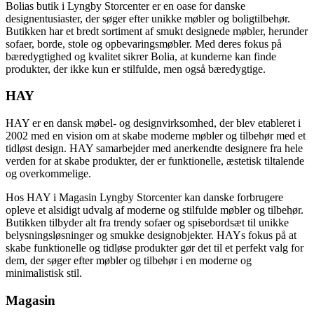
Bolias butik i Lyngby Storcenter er en oase for danske
designentusiaster, der søger efter unikke møbler og boligtilbehør.
Butikken har et bredt sortiment af smukt designede møbler, herunder
sofaer, borde, stole og opbevaringsmøbler. Med deres fokus på
bæredygtighed og kvalitet sikrer Bolia, at kunderne kan finde
produkter, der ikke kun er stilfulde, men også bæredygtige.
HAY
HAY er en dansk møbel- og designvirksomhed, der blev etableret i
2002 med en vision om at skabe moderne møbler og tilbehør med et
tidløst design. HAY samarbejder med anerkendte designere fra hele
verden for at skabe produkter, der er funktionelle, æstetisk tiltalende
og overkommelige.
Hos HAY i Magasin Lyngby Storcenter kan danske forbrugere
opleve et alsidigt udvalg af moderne og stilfulde møbler og tilbehør.
Butikken tilbyder alt fra trendy sofaer og spisebordsæt til unikke
belysningsløsninger og smukke designobjekter. HAYs fokus på at
skabe funktionelle og tidløse produkter gør det til et perfekt valg for
dem, der søger efter møbler og tilbehør i en moderne og
minimalistisk stil.
Magasin