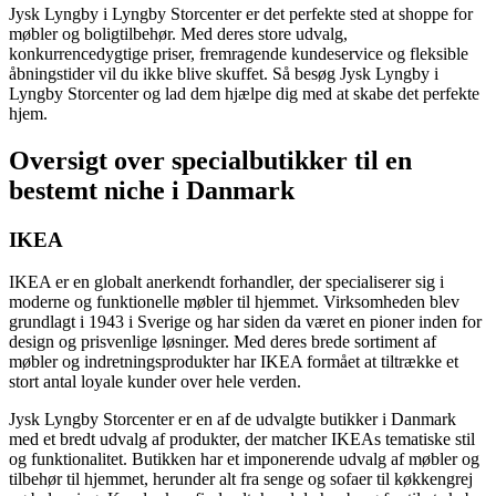
Jysk Lyngby i Lyngby Storcenter er det perfekte sted at shoppe for
møbler og boligtilbehør. Med deres store udvalg,
konkurrencedygtige priser, fremragende kundeservice og fleksible
åbningstider vil du ikke blive skuffet. Så besøg Jysk Lyngby i
Lyngby Storcenter og lad dem hjælpe dig med at skabe det perfekte
hjem.
Oversigt over specialbutikker til en
bestemt niche i Danmark
IKEA
IKEA er en globalt anerkendt forhandler, der specialiserer sig i
moderne og funktionelle møbler til hjemmet. Virksomheden blev
grundlagt i 1943 i Sverige og har siden da været en pioner inden for
design og prisvenlige løsninger. Med deres brede sortiment af
møbler og indretningsprodukter har IKEA formået at tiltrække et
stort antal loyale kunder over hele verden.
Jysk Lyngby Storcenter er en af ​​de udvalgte butikker i Danmark
med et bredt udvalg af produkter, der matcher IKEAs tematiske stil
og funktionalitet. Butikken har et imponerende udvalg af møbler og
tilbehør til hjemmet, herunder alt fra senge og sofaer til køkkengrej