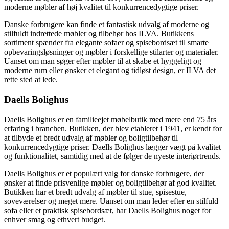
moderne møbler af høj kvalitet til konkurrencedygtige priser.
Danske forbrugere kan finde et fantastisk udvalg af moderne og
stilfuldt indrettede møbler og tilbehør hos ILVA. Butikkens
sortiment spænder fra elegante sofaer og spisebordsæt til smarte
opbevaringsløsninger og møbler i forskellige stilarter og materialer.
Uanset om man søger efter møbler til at skabe et hyggeligt og
moderne rum eller ønsker et elegant og tidløst design, er ILVA det
rette sted at lede.
Daells Bolighus
Daells Bolighus er en familieejet møbelbutik med mere end 75 års
erfaring i branchen. Butikken, der blev etableret i 1941, er kendt for
at tilbyde et bredt udvalg af møbler og boligtilbehør til
konkurrencedygtige priser. Daells Bolighus lægger vægt på kvalitet
og funktionalitet, samtidig med at de følger de nyeste interiørtrends.
Daells Bolighus er et populært valg for danske forbrugere, der
ønsker at finde prisvenlige møbler og boligtilbehør af god kvalitet.
Butikken har et bredt udvalg af møbler til stue, spisestue,
soveværelser og meget mere. Uanset om man leder efter en stilfuld
sofa eller et praktisk spisebordsæt, har Daells Bolighus noget for
enhver smag og ethvert budget.