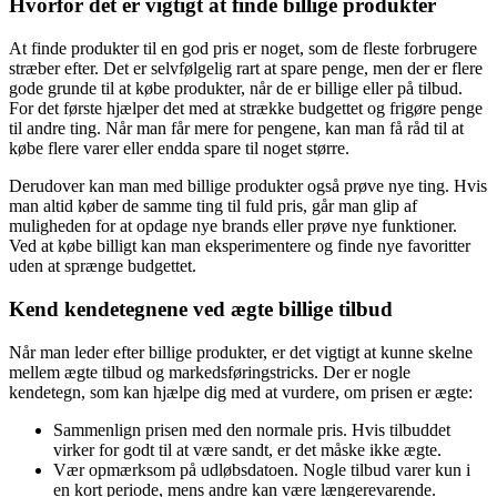
Hvorfor det er vigtigt at finde billige produkter
At finde produkter til en god pris er noget, som de fleste forbrugere
stræber efter. Det er selvfølgelig rart at spare penge, men der er flere
gode grunde til at købe produkter, når de er billige eller på tilbud.
For det første hjælper det med at strække budgettet og frigøre penge
til andre ting. Når man får mere for pengene, kan man få råd til at
købe flere varer eller endda spare til noget større.
Derudover kan man med billige produkter også prøve nye ting. Hvis
man altid køber de samme ting til fuld pris, går man glip af
muligheden for at opdage nye brands eller prøve nye funktioner.
Ved at købe billigt kan man eksperimentere og finde nye favoritter
uden at sprænge budgettet.
Kend kendetegnene ved ægte billige tilbud
Når man leder efter billige produkter, er det vigtigt at kunne skelne
mellem ægte tilbud og markedsføringstricks. Der er nogle
kendetegn, som kan hjælpe dig med at vurdere, om prisen er ægte:
Sammenlign prisen med den normale pris. Hvis tilbuddet
virker for godt til at være sandt, er det måske ikke ægte.
Vær opmærksom på udløbsdatoen. Nogle tilbud varer kun i
en kort periode, mens andre kan være længerevarende.