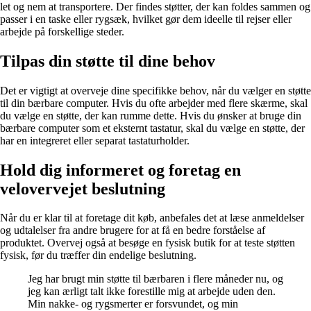
let og nem at transportere. Der findes støtter, der kan foldes sammen og
passer i en taske eller rygsæk, hvilket gør dem ideelle til rejser eller
arbejde på forskellige steder.
Tilpas din støtte til dine behov
Det er vigtigt at overveje dine specifikke behov, når du vælger en støtte
til din bærbare computer. Hvis du ofte arbejder med flere skærme, skal
du vælge en støtte, der kan rumme dette. Hvis du ønsker at bruge din
bærbare computer som et eksternt tastatur, skal du vælge en støtte, der
har en integreret eller separat tastaturholder.
Hold dig informeret og foretag en
velovervejet beslutning
Når du er klar til at foretage dit køb, anbefales det at læse anmeldelser
og udtalelser fra andre brugere for at få en bedre forståelse af
produktet. Overvej også at besøge en fysisk butik for at teste støtten
fysisk, før du træffer din endelige beslutning.
Jeg har brugt min støtte til bærbaren i flere måneder nu, og
jeg kan ærligt talt ikke forestille mig at arbejde uden den.
Min nakke- og rygsmerter er forsvundet, og min