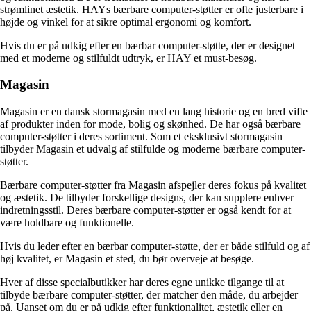
strømlinet æstetik. HAYs bærbare computer-støtter er ofte justerbare i
højde og vinkel for at sikre optimal ergonomi og komfort.
Hvis du er på udkig efter en bærbar computer-støtte, der er designet
med et moderne og stilfuldt udtryk, er HAY et must-besøg.
Magasin
Magasin er en dansk stormagasin med en lang historie og en bred vifte
af produkter inden for mode, bolig og skønhed. De har også bærbare
computer-støtter i deres sortiment. Som et eksklusivt stormagasin
tilbyder Magasin et udvalg af stilfulde og moderne bærbare computer-
støtter.
Bærbare computer-støtter fra Magasin afspejler deres fokus på kvalitet
og æstetik. De tilbyder forskellige designs, der kan supplere enhver
indretningsstil. Deres bærbare computer-støtter er også kendt for at
være holdbare og funktionelle.
Hvis du leder efter en bærbar computer-støtte, der er både stilfuld og af
høj kvalitet, er Magasin et sted, du bør overveje at besøge.
Hver af disse specialbutikker har deres egne unikke tilgange til at
tilbyde bærbare computer-støtter, der matcher den måde, du arbejder
på. Uanset om du er på udkig efter funktionalitet, æstetik eller en