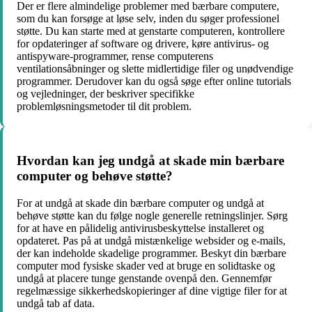
Der er flere almindelige problemer med bærbare computere,
som du kan forsøge at løse selv, inden du søger professionel
støtte. Du kan starte med at genstarte computeren, kontrollere
for opdateringer af software og drivere, køre antivirus- og
antispyware-programmer, rense computerens
ventilationsåbninger og slette midlertidige filer og unødvendige
programmer. Derudover kan du også søge efter online tutorials
og vejledninger, der beskriver specifikke
problemløsningsmetoder til dit problem.
Hvordan kan jeg undgå at skade min bærbare
computer og behøve støtte?
For at undgå at skade din bærbare computer og undgå at
behøve støtte kan du følge nogle generelle retningslinjer. Sørg
for at have en pålidelig antivirusbeskyttelse installeret og
opdateret. Pas på at undgå mistænkelige websider og e-mails,
der kan indeholde skadelige programmer. Beskyt din bærbare
computer mod fysiske skader ved at bruge en solidtaske og
undgå at placere tunge genstande ovenpå den. Gennemfør
regelmæssige sikkerhedskopieringer af dine vigtige filer for at
undgå tab af data.