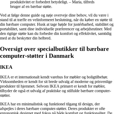
produktivitet er forbedret betydeligt. – Maria, tilfreds
bruger af en bærbar støtte.
Ved at følge denne guide og nøje overveje dine behov, vil du være i
stand til at træffe en velinformeret beslutning, når du køber en støtte til
din bærbare computer. Husk at tage højde for justérbarhed, stabilitet og
portabilitet, samt dine individuelle præferencer og arbejdsrutiner. Med
den rigtige støtte kan du forbedre din komfort og effektivitet, samtidig
med at du beskytter din helbred.
Oversigt over specialbutikker til bærbare
computer-støtter i Danmark
IKEA
IKEA er et internationalt kendt varehus for møbler og boligtilbehør.
Virksomheden er kendt for sit brede udvalg af moderne og prisvenlige
produkter til hjemmet. Selvom IKEA primært er kendt for møbler,
tilbyder de også et udvalg af praktiske og stilfulde bærbare computer-
støtter.
IKEA har en minimalistisk og funktionel tilgang til design, der
afspejles i deres bærbare computer-støtter. Deres produkter er ofte
ergonomisk designet med fokus på både komfort og funktionalitet. De