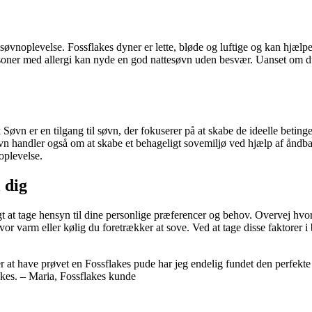
 søvnoplevelse. Fossflakes dyner er lette, bløde og luftige og kan hjælp
 personer med allergi kan nyde en god nattesøvn uden besvær. Uanset om
øvn er en tilgang til søvn, der fokuserer på at skabe de ideelle beting
vn handler også om at skabe et behageligt sovemiljø ved hjælp af åndbar
oplevelse.
 dig
gt at tage hensyn til dine personlige præferencer og behov. Overvej hvor
hvor varm eller kølig du foretrækker at sove. Ved at tage disse faktorer 
er at have prøvet en Fossflakes pude har jeg endelig fundet den perfekte
akes. – Maria, Fossflakes kunde