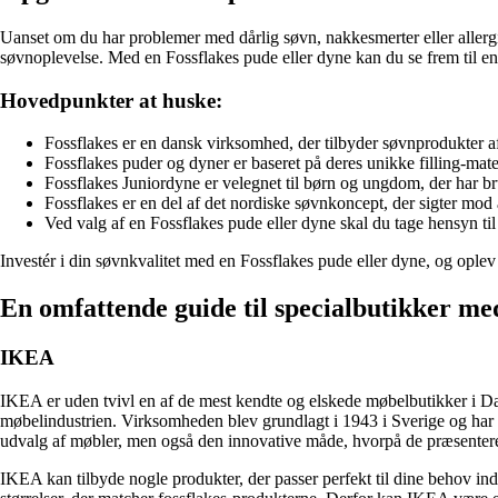
Uanset om du har problemer med dårlig søvn, nakkesmerter eller allergi
søvnoplevelse. Med en Fossflakes pude eller dyne kan du se frem til en
Hovedpunkter at huske:
Fossflakes er en dansk virksomhed, der tilbyder søvnprodukter af 
Fossflakes puder og dyner er baseret på deres unikke filling-mater
Fossflakes Juniordyne er velegnet til børn og ungdom, der har bru
Fossflakes er en del af det nordiske søvnkoncept, der sigter mod 
Ved valg af en Fossflakes pude eller dyne skal du tage hensyn ti
Investér i din søvnkvalitet med en Fossflakes pude eller dyne, og oplev 
En omfattende guide til specialbutikker me
IKEA
IKEA er uden tvivl en af de mest kendte og elskede møbelbutikker i Da
møbelindustrien. Virksomheden blev grundlagt i 1943 i Sverige og har 
udvalg af møbler, men også den innovative måde, hvorpå de præsentere
IKEA kan tilbyde nogle produkter, der passer perfekt til dine behov ind