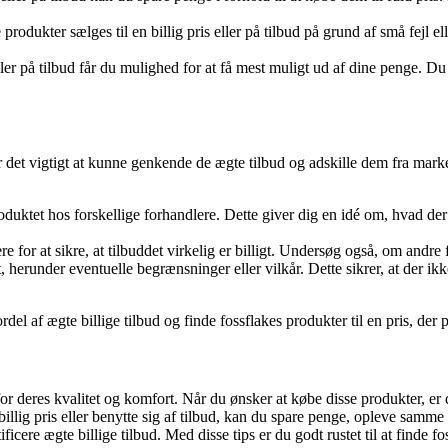
odukter sælges til en billig pris eller på tilbud på grund af små fejl el
ler på tilbud får du mulighed for at få mest muligt ud af dine penge. Du f
, er det vigtigt at kunne genkende de ægte tilbud og adskille dem fra marke
duktet hos forskellige forhandlere. Dette giver dig en idé om, hvad de
e for at sikre, at tilbuddet virkelig er billigt. Undersøg også, om andre 
herunder eventuelle begrænsninger eller vilkår. Dette sikrer, at der ikk
 af ægte billige tilbud og finde fossflakes produkter til en pris, der pa
r deres kvalitet og komfort. Når du ønsker at købe disse produkter, er d
 billig pris eller benytte sig af tilbud, kan du spare penge, opleve samme
cere ægte billige tilbud. Med disse tips er du godt rustet til at finde fos