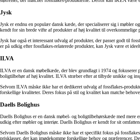
størrelser, der matcher fossflakes-produkterne. Derfor kan IKEA være et 
Jysk
Jysk er endnu en populær dansk kæde, der specialiserer sig i møbler og
kendt for sin brede vifte af produkter af høj kvalitet til overkommelige
Jysk har også et interessant udvalg af produkter, der passer godt til fos
er på udkig efter fossflakes-relaterede produkter, kan Jysk være et ideel
ILVA
ILVA er en dansk møbelkæde, der blev grundlagt i 1974 og fokuserer på
boligtilbehør af høj kvalitet. ILVA stræber efter at tilbyde unikke og ins
Selvom ILVA måske ikke har et dedikeret udvalg af fossflakes-produkter
forskellige kvaliteter. Deres fokus på stil og kvalitet kan matche behove
Daells Bolighus
Daells Bolighus er en dansk møbel- og boligtilbehørskæde med mere en
udkig efter møbler og interiør. Daells Bolighus er kendt for sit omfatte
Selvom Daells Bolighus måske ikke har et specifikt fokus på fossflakes
prisklasser, der kan imødekomme forskellige behov og præferencer. Deres