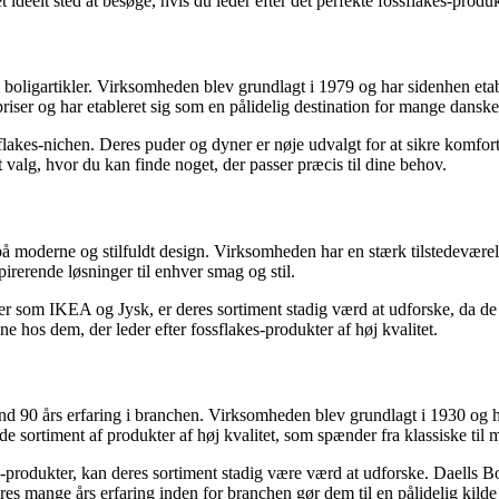
ideelt sted at besøge, hvis du leder efter det perfekte fossflakes-produk
 boligartikler. Virksomheden blev grundlagt i 1979 og har sidenhen eta
 priser og har etableret sig som en pålidelig destination for mange dansk
sflakes-nichen. Deres puder og dyner er nøje udvalgt for at sikre komfort
t valg, hvor du kan finde noget, der passer præcis til dine behov.
 moderne og stilfuldt design. Virksomheden har en stærk tilstedeværel
pirerende løsninger til enhver smag og stil.
 som IKEA og Jysk, er deres sortiment stadig værd at udforske, da de t
ne hos dem, der leder efter fossflakes-produkter af høj kvalitet.
d 90 års erfaring i branchen. Virksomheden blev grundlagt i 1930 og h
nde sortiment af produkter af høj kvalitet, som spænder fra klassiske til
-produkter, kan deres sortiment stadig være værd at udforske. Daells Bo
 mange års erfaring inden for branchen gør dem til en pålidelig kilde t