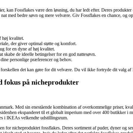
er, kan Fossflakes være den løsning, du har ledt efter. Deres produkte
 nat med bedre søvn og mere velvære. Giv Fossflakes en chance, og ople
høj kvalitet.
iale, der giver optimal støtte og komfort.
g for en dyne af høj kvalitet.
at skabe de ideelle betingelser for en god nattesøvn.
l dine personlige præferencer og behov.
forskellen det kan gøre for dit velvære. Du vil ikke fortryde dit valg af
d fokus på nicheprodukter
nmark. Med sin enestående kombination af overkommelige priser, kvalit
sidenhen ekspanderet til et globalt imperium med over 400 butikker i m
s i IKEAs velkendte udstillingsrum.
en for nicheproduktet fossflakes. Deres sortiment af puder, dyner og se