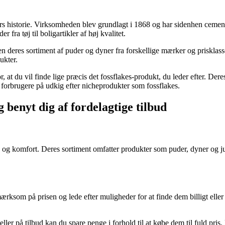
istorie. Virksomheden blev grundlagt i 1868 og har sidenhen cementere
fra tøj til boligartikler af høj kvalitet.
 deres sortiment af puder og dyner fra forskellige mærker og prisklasser
ukter.
r, at du vil finde lige præcis det fossflakes-produkt, du leder efter. D
for forbrugere på udkig efter nicheprodukter som fossflakes.
og benyt dig af fordelagtige tilbud
n og komfort. Deres sortiment omfatter produkter som puder, dyner og ju
ksom på prisen og lede efter muligheder for at finde dem billigt eller på 
 eller på tilbud kan du spare penge i forhold til at købe dem til fuld pris