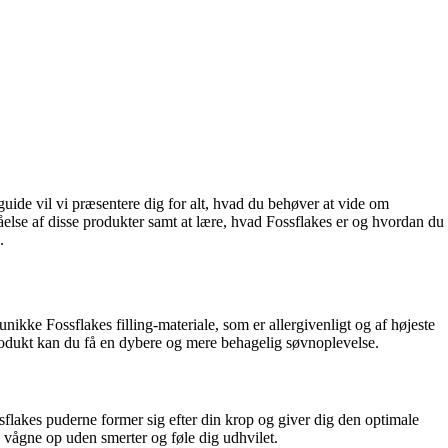
guide vil vi præsentere dig for alt, hvad du behøver at vide om
else af disse produkter samt at lære, hvad Fossflakes er og hvordan du
.
nikke Fossflakes filling-materiale, som er allergivenligt og af højeste
s produkt kan du få en dybere og mere behagelig søvnoplevelse.
ossflakes puderne former sig efter din krop og giver dig den optimale
 vågne op uden smerter og føle dig udhvilet.