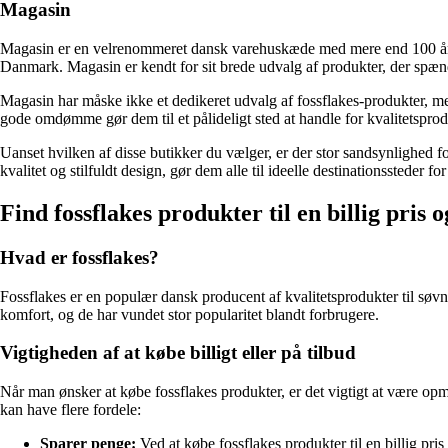
Magasin
Magasin er en velrenommeret dansk varehuskæde med mere end 100 års h
Danmark. Magasin er kendt for sit brede udvalg af produkter, der spænder 
Magasin har måske ikke et dedikeret udvalg af fossflakes-produkter, men
gode omdømme gør dem til et pålideligt sted at handle for kvalitetsprod
Uanset hvilken af disse butikker du vælger, er der stor sandsynlighed fo
kvalitet og stilfuldt design, gør dem alle til ideelle destinationssteder 
Find fossflakes produkter til en billig pris 
Hvad er fossflakes?
Fossflakes er en populær dansk producent af kvalitetsprodukter til søv
komfort, og de har vundet stor popularitet blandt forbrugere.
Vigtigheden af at købe billigt eller på tilbud
Når man ønsker at købe fossflakes produkter, er det vigtigt at være opmær
kan have flere fordele:
Sparer penge:
Ved at købe fossflakes produkter til en billig pris