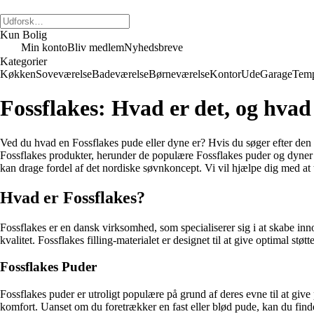
Kun Bolig
Min konto
Bliv medlem
Nyhedsbreve
Kategorier
Køkken
Soveværelse
Badeværelse
Børneværelse
Kontor
Ude
Garage
Temp
Fossflakes: Hvad er det, og hvad
Ved du hvad en Fossflakes pude eller dyne er? Hvis du søger efter den p
Fossflakes produkter, herunder de populære Fossflakes puder og dyner 
kan drage fordel af det nordiske søvnkoncept. Vi vil hjælpe dig med at 
Hvad er Fossflakes?
Fossflakes er en dansk virksomhed, som specialiserer sig i at skabe inno
kvalitet. Fossflakes filling-materialet er designet til at give optimal 
Fossflakes Puder
Fossflakes puder er utroligt populære på grund af deres evne til at give
komfort. Uanset om du foretrækker en fast eller blød pude, kan du find