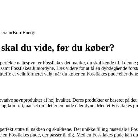
eratur
Bord
Energi
 skal du vide, før du køber?
erfekte nattesøvn, er Fossflakes det mærke, du skal kende til. I denne 
samt Fossflakes Juniordyne. Læs videre for at få en dybdegående forstå
træffe et velinformeret valg, når du køber en Fossflakes pude eller dyne
vative søvnprodukter af høj kvalitet. Deres produkter er baseret på det u
støtte og komfort, uanset om det er en pude eller dyne. Med et Fossflake
 perfekt støtte til nakken og skuldrene. Det unikke filling-materiale i F
e en Fossflakes pude, der passer til dig. Med en Fossflakes pude kan du