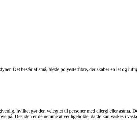
 dyner. Det består af små, bløde polyesterfibre, der skaber en let og luf
ivenlig, hvilket gør den velegnet til personer med allergi eller astma. D
 sove på. Desuden er de nemme at vedligeholde, da de kan vaskes i vas