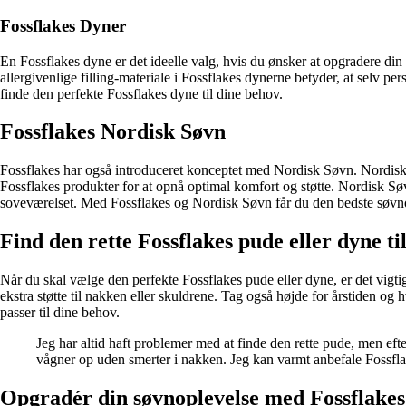
Fossflakes Dyner
En Fossflakes dyne er det ideelle valg, hvis du ønsker at opgradere din
allergivenlige filling-materiale i Fossflakes dynerne betyder, at selv
finde den perfekte Fossflakes dyne til dine behov.
Fossflakes Nordisk Søvn
Fossflakes har også introduceret konceptet med Nordisk Søvn. Nordisk S
Fossflakes produkter for at opnå optimal komfort og støtte. Nordisk Sø
soveværelset. Med Fossflakes og Nordisk Søvn får du den bedste søvn
Find den rette Fossflakes pude eller dyne til
Når du skal vælge den perfekte Fossflakes pude eller dyne, er det vigti
ekstra støtte til nakken eller skuldrene. Tag også højde for årstiden og 
passer til dine behov.
Jeg har altid haft problemer med at finde den rette pude, men eft
vågner op uden smerter i nakken. Jeg kan varmt anbefale Fossfl
Opgradér din søvnoplevelse med Fossflakes