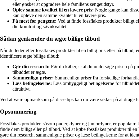
eller ønsker at opgradere hele familiens sengeudstyr.
Oplev samme kvalitet til en lavere pris:
Nogle gange kan disse pr
kan opleve den samme kvalitet til en lavere pris.
Få mest for pengene:
Ved at finde fossflakes produkter billigt el
din komfort og søvnkvalitet.
Sådan genkender du ægte billige tilbud
Når du leder efter fossflakes produkter til en billig pris eller på tilbud
identificere ægte billige tilbud:
Gør din research:
Før du køber, skal du undersøge prisen på pro
tilbuddet er ægte.
Sammenlign priser:
Sammenlign priser fra forskellige forhandler
Læs betingelserne:
Læs omhyggeligt betingelserne for tilbuddet, 
attraktivt.
Ved at være opmærksom på disse tips kan du være sikker på at drage fordel
Opsummering
Fossflakes produkter, såsom puder, dyner og juniordyner, er populære fo
finde dem billigt eller på tilbud. Ved at købe fossflakes produkter til en
gøre din research, sammenligne priser og læse betingelserne for at identifi