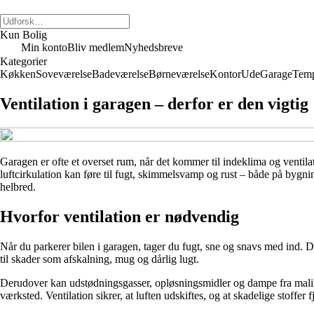
Kun Bolig
Min konto
Bliv medlem
Nyhedsbreve
Kategorier
Køkken
Soveværelse
Badeværelse
Børneværelse
Kontor
Ude
Garage
Temp
Ventilation i garagen – derfor er den vigtig
Garagen er ofte et overset rum, når det kommer til indeklima og venti
luftcirkulation kan føre til fugt, skimmelsvamp og rust – både på bygn
helbred.
Hvorfor ventilation er nødvendig
Når du parkerer bilen i garagen, tager du fugt, sne og snavs med ind. D
til skader som afskalning, mug og dårlig lugt.
Derudover kan udstødningsgasser, opløsningsmidler og dampe fra maling
værksted. Ventilation sikrer, at luften udskiftes, og at skadelige stoffer f