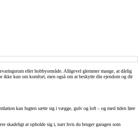
pbevaringsrum eller hobbyområde. Alligevel glemmer mange, at dårlig
erfor ikke kun om komfort, men også om at beskytte din ejendom og dit
ilation kan fugten sætte sig i vægge, gulv og loft – og med tiden føre
re skadeligt at opholde sig i, især hvis du bruger garagen som