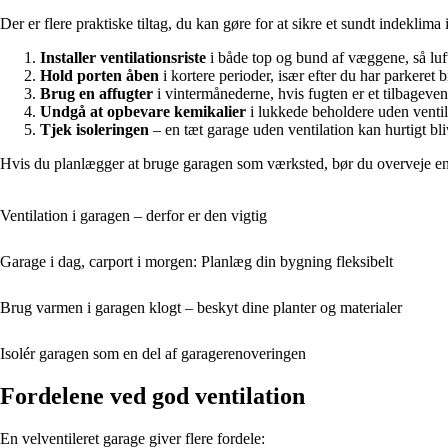
Der er flere praktiske tiltag, du kan gøre for at sikre et sundt indeklima 
Installer ventilationsriste
i både top og bund af væggene, så luft
Hold porten åben
i kortere perioder, især efter du har parkeret 
Brug en affugter
i vintermånederne, hvis fugten er et tilbagev
Undgå at opbevare kemikalier
i lukkede beholdere uden ventil
Tjek isoleringen
– en tæt garage uden ventilation kan hurtigt bli
Hvis du planlægger at bruge garagen som værksted, bør du overveje en v
Ventilation i garagen – derfor er den vigtig
Garage i dag, carport i morgen: Planlæg din bygning fleksibelt
Brug varmen i garagen klogt – beskyt dine planter og materialer
Isolér garagen som en del af garagerenoveringen
Fordelene ved god ventilation
En velventileret garage giver flere fordele: