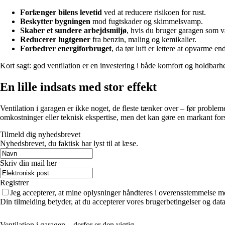
Forlænger bilens levetid
ved at reducere risikoen for rust.
Beskytter bygningen
mod fugtskader og skimmelsvamp.
Skaber et sundere arbejdsmiljø
, hvis du bruger garagen som v
Reducerer lugtgener
fra benzin, maling og kemikalier.
Forbedrer energiforbruget
, da tør luft er lettere at opvarme end
Kort sagt: god ventilation er en investering i både komfort og holdbarh
En lille indsats med stor effekt
Ventilation i garagen er ikke noget, de fleste tænker over – før proble
omkostninger eller teknisk ekspertise, men det kan gøre en markant fors
Tilmeld dig nyhedsbrevet
Nyhedsbrevet, du faktisk har lyst til at læse.
Skriv din mail her
Registrer
Jeg accepterer, at mine oplysninger håndteres i overensstemmelse m
Din tilmelding betyder, at du accepterer vores brugerbetingelser og data
Ventilation i garagen – derfor er den vigtig