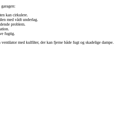
i garagen:
en kan cirkulere.
bilen med vådt underlag.
endende problem.
ation.
ve fugtig.
entilator med kulfilter, der kan fjerne både fugt og skadelige dampe.