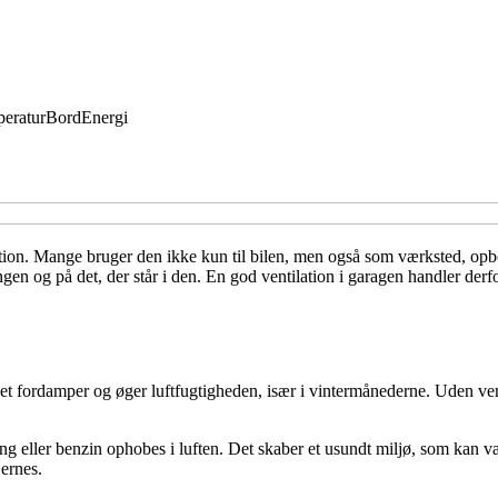
eratur
Bord
Energi
lation. Mange bruger den ikke kun til bilen, men også som værksted, o
ingen og på det, der står i den. En god ventilation i garagen handler d
et fordamper og øger luftfugtigheden, især i vintermånederne. Uden vent
 eller benzin ophobes i luften. Det skaber et usundt miljø, som kan væ
jernes.