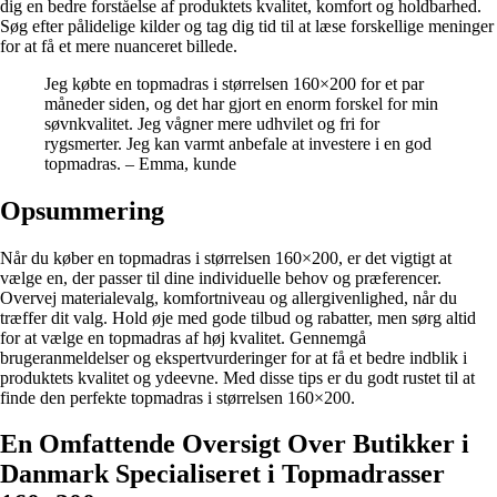
dig en bedre forståelse af produktets kvalitet, komfort og holdbarhed.
Søg efter pålidelige kilder og tag dig tid til at læse forskellige meninger
for at få et mere nuanceret billede.
Jeg købte en topmadras i størrelsen 160×200 for et par
måneder siden, og det har gjort en enorm forskel for min
søvnkvalitet. Jeg vågner mere udhvilet og fri for
rygsmerter. Jeg kan varmt anbefale at investere i en god
topmadras. – Emma, kunde
Opsummering
Når du køber en topmadras i størrelsen 160×200, er det vigtigt at
vælge en, der passer til dine individuelle behov og præferencer.
Overvej materialevalg, komfortniveau og allergivenlighed, når du
træffer dit valg. Hold øje med gode tilbud og rabatter, men sørg altid
for at vælge en topmadras af høj kvalitet. Gennemgå
brugeranmeldelser og ekspertvurderinger for at få et bedre indblik i
produktets kvalitet og ydeevne. Med disse tips er du godt rustet til at
finde den perfekte topmadras i størrelsen 160×200.
En Omfattende Oversigt Over Butikker i
Danmark Specialiseret i Topmadrasser