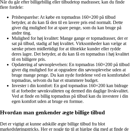
Når du går efter billigebillig eller tilbudetop madrasser, kan du finde
flere fordele:
Prisbesparelse: At købe en topmadras 160×200 på tilbud
betyder, at du kan få den til en lavere pris end normalt. Dette
giver dig mulighed for at spare penge, som du kan bruge på
andre ting.
Mulighed for høj kvalitet: Mange gange er topmadrasser, der er
sat på tilbud, stadig af høj kvalitet. Virksomheder kan vælge at
sænke prisen midlertidigt for at tiltrække kunder eller rydde
deres lagre. Det betyder, at du kan få en topmadras i høj kvalitet
til en billigere pris.
Opdatering af søvnoplevelsen: En topmadras 160×200 på tilbud
giver dig mulighed for at opgradere din søvnoplevelse uden at
bruge mange penge. Du kan nyde fordelene ved en komfortabel
topmadras, selvom du har et strammere budget.
Invester i din komfort: En god topmadras 160×200 kan bidrage
til at forbedre søvnkvaliteten og dermed din daglige livskvalitet.
Ved at finde en billig topmadras på tilbud kan du investere i din
egen komfort uden at bruge en formue.
Hvordan man genkender ægte billige tilbud
Det er vigtigt at kunne adskille ægte billige tilbud fra blot
markedsføringstricks. Her er nogle tip til at hjælpe dig med at finde de