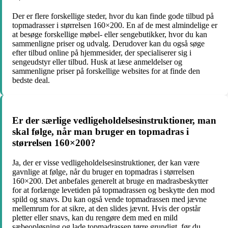
Der er flere forskellige steder, hvor du kan finde gode tilbud på
topmadrasser i størrelsen 160×200. En af de mest almindelige er
at besøge forskellige møbel- eller sengebutikker, hvor du kan
sammenligne priser og udvalg. Derudover kan du også søge
efter tilbud online på hjemmesider, der specialiserer sig i
sengeudstyr eller tilbud. Husk at læse anmeldelser og
sammenligne priser på forskellige websites for at finde den
bedste deal.
Er der særlige vedligeholdelsesinstruktioner, man
skal følge, når man bruger en topmadras i
størrelsen 160×200?
Ja, der er visse vedligeholdelsesinstruktioner, der kan være
gavnlige at følge, når du bruger en topmadras i størrelsen
160×200. Det anbefales generelt at bruge en madrasbeskytter
for at forlænge levetiden på topmadrassen og beskytte den mod
spild og snavs. Du kan også vende topmadrassen med jævne
mellemrum for at sikre, at den slides jævnt. Hvis der opstår
pletter eller snavs, kan du rengøre dem med en mild
sæbeopløsning og lade topmadrassen tørre grundigt, før du