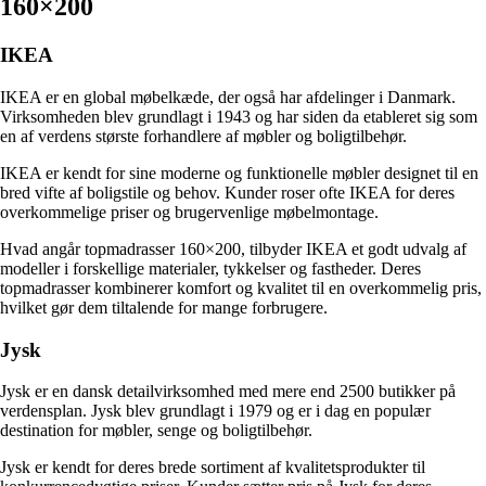
160×200
IKEA
IKEA er en global møbelkæde, der også har afdelinger i Danmark.
Virksomheden blev grundlagt i 1943 og har siden da etableret sig som
en af verdens største forhandlere af møbler og boligtilbehør.
IKEA er kendt for sine moderne og funktionelle møbler designet til en
bred vifte af boligstile og behov. Kunder roser ofte IKEA for deres
overkommelige priser og brugervenlige møbelmontage.
Hvad angår topmadrasser 160×200, tilbyder IKEA et godt udvalg af
modeller i forskellige materialer, tykkelser og fastheder. Deres
topmadrasser kombinerer komfort og kvalitet til en overkommelig pris,
hvilket gør dem tiltalende for mange forbrugere.
Jysk
Jysk er en dansk detailvirksomhed med mere end 2500 butikker på
verdensplan. Jysk blev grundlagt i 1979 og er i dag en populær
destination for møbler, senge og boligtilbehør.
Jysk er kendt for deres brede sortiment af kvalitetsprodukter til