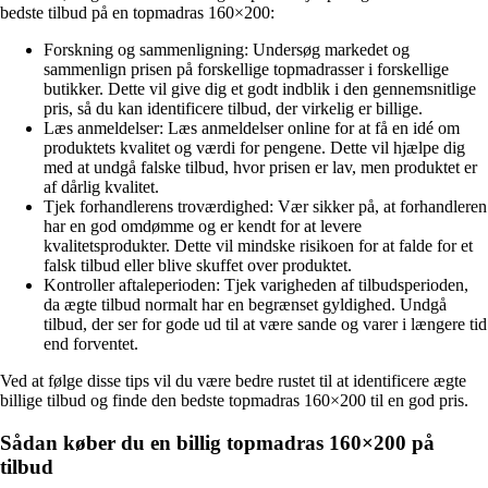
bedste tilbud på en topmadras 160×200:
Forskning og sammenligning: Undersøg markedet og
sammenlign prisen på forskellige topmadrasser i forskellige
butikker. Dette vil give dig et godt indblik i den gennemsnitlige
pris, så du kan identificere tilbud, der virkelig er billige.
Læs anmeldelser: Læs anmeldelser online for at få en idé om
produktets kvalitet og værdi for pengene. Dette vil hjælpe dig
med at undgå falske tilbud, hvor prisen er lav, men produktet er
af dårlig kvalitet.
Tjek forhandlerens troværdighed: Vær sikker på, at forhandleren
har en god omdømme og er kendt for at levere
kvalitetsprodukter. Dette vil mindske risikoen for at falde for et
falsk tilbud eller blive skuffet over produktet.
Kontroller aftaleperioden: Tjek varigheden af tilbudsperioden,
da ægte tilbud normalt har en begrænset gyldighed. Undgå
tilbud, der ser for gode ud til at være sande og varer i længere tid
end forventet.
Ved at følge disse tips vil du være bedre rustet til at identificere ægte
billige tilbud og finde den bedste topmadras 160×200 til en god pris.
Sådan køber du en billig topmadras 160×200 på
tilbud