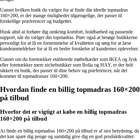
Uanset hvilken butik du vælger for at finde din ideelle topmadras
160×200, er der mange muligheder tilgængelige, der passer til
forskellige præferencer og budgetter.
Husk altid at forhøre dig omkring komfort, holdbarhed og passende
support, når du vælger din topmadras. Prøv også at besøge butikkerne
personligt for at få en fornemmelse af kvaliteten og sørg for at læse
kundeanmeldelser for at få en bedre forståelse af kundernes oplevelser.
Uanset om du foretrækker etablerede møbelkæder som IKEA og Jysk
eller foretrækker mere nichebutikker som Bolia og HAY, er der helt
sikkert en butik, der passer til dine behov og præferencer, når det
kommer til topmadrasser 160×200.
Hvordan finde en billig topmadras 160×200
på tilbud
Hvorfor det er vigtigt at købe en billig topmadras
160×200 på tilbud
At finde en billig topmadras 160×200 på tilbud er af stor betydning, da
det kan spare dig penge og samtidig give dig en god produktkvalitet.