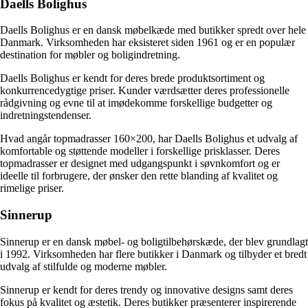
Daells Bolighus
Daells Bolighus er en dansk møbelkæde med butikker spredt over hele
Danmark. Virksomheden har eksisteret siden 1961 og er en populær
destination for møbler og boligindretning.
Daells Bolighus er kendt for deres brede produktsortiment og
konkurrencedygtige priser. Kunder værdsætter deres professionelle
rådgivning og evne til at imødekomme forskellige budgetter og
indretningstendenser.
Hvad angår topmadrasser 160×200, har Daells Bolighus et udvalg af
komfortable og støttende modeller i forskellige prisklasser. Deres
topmadrasser er designet med udgangspunkt i søvnkomfort og er
ideelle til forbrugere, der ønsker den rette blanding af kvalitet og
rimelige priser.
Sinnerup
Sinnerup er en dansk møbel- og boligtilbehørskæde, der blev grundlagt
i 1992. Virksomheden har flere butikker i Danmark og tilbyder et bredt
udvalg af stilfulde og moderne møbler.
Sinnerup er kendt for deres trendy og innovative designs samt deres
fokus på kvalitet og æstetik. Deres butikker præsenterer inspirerende