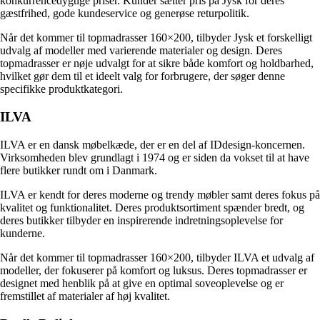
konkurrencedygtige priser. Kunder sætter pris på Jysk for deres
gæstfrihed, gode kundeservice og generøse returpolitik.
Når det kommer til topmadrasser 160×200, tilbyder Jysk et forskelligt
udvalg af modeller med varierende materialer og design. Deres
topmadrasser er nøje udvalgt for at sikre både komfort og holdbarhed,
hvilket gør dem til et ideelt valg for forbrugere, der søger denne
specifikke produktkategori.
ILVA
ILVA er en dansk møbelkæde, der er en del af IDdesign-koncernen.
Virksomheden blev grundlagt i 1974 og er siden da vokset til at have
flere butikker rundt om i Danmark.
ILVA er kendt for deres moderne og trendy møbler samt deres fokus på
kvalitet og funktionalitet. Deres produktsortiment spænder bredt, og
deres butikker tilbyder en inspirerende indretningsoplevelse for
kunderne.
Når det kommer til topmadrasser 160×200, tilbyder ILVA et udvalg af
modeller, der fokuserer på komfort og luksus. Deres topmadrasser er
designet med henblik på at give en optimal soveoplevelse og er
fremstillet af materialer af høj kvalitet.