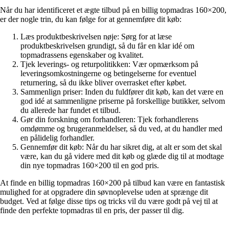
Når du har identificeret et ægte tilbud på en billig topmadras 160×200,
er der nogle trin, du kan følge for at gennemføre dit køb:
Læs produktbeskrivelsen nøje: Sørg for at læse
produktbeskrivelsen grundigt, så du får en klar idé om
topmadrassens egenskaber og kvalitet.
Tjek leverings- og returpolitikken: Vær opmærksom på
leveringsomkostningerne og betingelserne for eventuel
returnering, så du ikke bliver overrasket efter købet.
Sammenlign priser: Inden du fuldfører dit køb, kan det være en
god idé at sammenligne priserne på forskellige butikker, selvom
du allerede har fundet et tilbud.
Gør din forskning om forhandleren: Tjek forhandlerens
omdømme og brugeranmeldelser, så du ved, at du handler med
en pålidelig forhandler.
Gennemfør dit køb: Når du har sikret dig, at alt er som det skal
være, kan du gå videre med dit køb og glæde dig til at modtage
din nye topmadras 160×200 til en god pris.
At finde en billig topmadras 160×200 på tilbud kan være en fantastisk
mulighed for at opgradere din søvnoplevelse uden at sprænge dit
budget. Ved at følge disse tips og tricks vil du være godt på vej til at
finde den perfekte topmadras til en pris, der passer til dig.