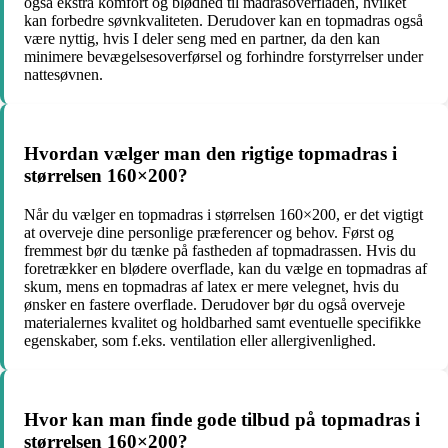
også ekstra komfort og blødhed til madrasoverfladen, hvilket
kan forbedre søvnkvaliteten. Derudover kan en topmadras også
være nyttig, hvis I deler seng med en partner, da den kan
minimere bevægelsesoverførsel og forhindre forstyrrelser under
nattesøvnen.
Hvordan vælger man den rigtige topmadras i
størrelsen 160×200?
Når du vælger en topmadras i størrelsen 160×200, er det vigtigt
at overveje dine personlige præferencer og behov. Først og
fremmest bør du tænke på fastheden af topmadrassen. Hvis du
foretrækker en blødere overflade, kan du vælge en topmadras af
skum, mens en topmadras af latex er mere velegnet, hvis du
ønsker en fastere overflade. Derudover bør du også overveje
materialernes kvalitet og holdbarhed samt eventuelle specifikke
egenskaber, som f.eks. ventilation eller allergivenlighed.
Hvor kan man finde gode tilbud på topmadras i
størrelsen 160×200?