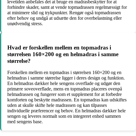
levetiden anbefales det at bruge en madrasbeskytter for at
forhindre skader, samt at vende topmadrassen regelmæssigt for
at minimere slid og trykpunkter. Rengør også topmadrassen
efter behov og undgå at udsætte den for overbelastning eller
unødvendig stress.
Hvad er forskellen mellem en topmadras i
størrelsen 160×200 og en helmadras i samme
størrelse?
Forskellen mellem en topmadras i størrelsen 160×200 og en
helmadras i samme størrelse ligger i deres design og funktion.
En helmadras dækker hele sengens overflade og udgør den
primære soveoverflade, mens en topmadras placeres ovenpå
helmadrassen og fungerer som et supplement for at forbedre
komforten og beskytte madrassen. En topmadras kan udskiftes
uden at skulle skifte hele madrassen og kan tilpasses
individuelle præferencer og behov. En helmadras dækker hele
sengen og leveres normalt som en integreret enhed sammen
med sengens base.