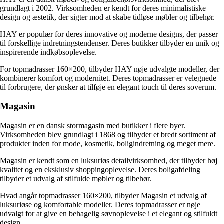
grundlagt i 2002. Virksomheden er kendt for deres minimalistiske
design og æstetik, der sigter mod at skabe tidløse møbler og tilbehør.
HAY er populær for deres innovative og moderne designs, der passer
til forskellige indretningstendenser. Deres butikker tilbyder en unik og
inspirerende indkøbsoplevelse.
For topmadrasser 160×200, tilbyder HAY nøje udvalgte modeller, der
kombinerer komfort og modernitet. Deres topmadrasser er velegnede
til forbrugere, der ønsker at tilføje en elegant touch til deres soverum.
Magasin
Magasin er en dansk stormagasin med butikker i flere byer.
Virksomheden blev grundlagt i 1868 og tilbyder et bredt sortiment af
produkter inden for mode, kosmetik, boligindretning og meget mere.
Magasin er kendt som en luksuriøs detailvirksomhed, der tilbyder høj
kvalitet og en eksklusiv shoppingoplevelse. Deres boligafdeling
tilbyder et udvalg af stilfulde møbler og tilbehør.
Hvad angår topmadrasser 160×200, tilbyder Magasin et udvalg af
luksuriøse og komfortable modeller. Deres topmadrasser er nøje
udvalgt for at give en behagelig søvnoplevelse i et elegant og stilfuldt
design.