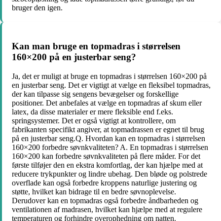
bruger den igen.
Kan man bruge en topmadras i størrelsen
160×200 på en justerbar seng?
Ja, det er muligt at bruge en topmadras i størrelsen 160×200 på
en justerbar seng. Det er vigtigt at vælge en fleksibel topmadras,
der kan tilpasse sig sengens bevægelser og forskellige
positioner. Det anbefales at vælge en topmadras af skum eller
latex, da disse materialer er mere fleksible end f.eks.
springsystemer. Det er også vigtigt at kontrollere, om
fabrikanten specifikt angiver, at topmadrassen er egnet til brug
på en justerbar seng.Q. Hvordan kan en topmadras i størrelsen
160×200 forbedre søvnkvaliteten? A. En topmadras i størrelsen
160×200 kan forbedre søvnkvaliteten på flere måder. For det
første tilføjer den en ekstra komfortlag, der kan hjælpe med at
reducere trykpunkter og lindre ubehag. Den bløde og polstrede
overflade kan også forbedre kroppens naturlige justering og
støtte, hvilket kan bidrage til en bedre søvnoplevelse.
Derudover kan en topmadras også forbedre åndbarheden og
ventilationen af madrasen, hvilket kan hjælpe med at regulere
temperaturen og forhindre overophedning om natten.