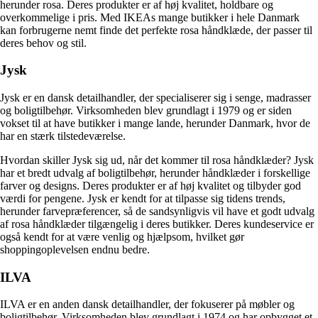
herunder rosa. Deres produkter er af høj kvalitet, holdbare og
overkommelige i pris. Med IKEAs mange butikker i hele Danmark
kan forbrugerne nemt finde det perfekte rosa håndklæde, der passer til
deres behov og stil.
Jysk
Jysk er en dansk detailhandler, der specialiserer sig i senge, madrasser
og boligtilbehør. Virksomheden blev grundlagt i 1979 og er siden
vokset til at have butikker i mange lande, herunder Danmark, hvor de
har en stærk tilstedeværelse.
Hvordan skiller Jysk sig ud, når det kommer til rosa håndklæder? Jysk
har et bredt udvalg af boligtilbehør, herunder håndklæder i forskellige
farver og designs. Deres produkter er af høj kvalitet og tilbyder god
værdi for pengene. Jysk er kendt for at tilpasse sig tidens trends,
herunder farvepræferencer, så de sandsynligvis vil have et godt udvalg
af rosa håndklæder tilgængelig i deres butikker. Deres kundeservice er
også kendt for at være venlig og hjælpsom, hvilket gør
shoppingoplevelsen endnu bedre.
ILVA
ILVA er en anden dansk detailhandler, der fokuserer på møbler og
boligtilbehør. Virksomheden blev grundlagt i 1974 og har opbygget et