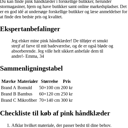
Du kan finde pink håndklæder i forskellige butikker, herunder
stormagasiner, hjem og have butikker samt online markedspladser. Det
er en god idé at undersøge forskellige butikker og læse anmeldelser for
at finde den bedste pris og kvalitet.
Ekspertanbefalinger
Jeg elsker mine pink håndklæder! De tilføjer et smukt
strejf af farve til mit badeværelse, og de er også bløde og
absorberende. Jeg ville helt sikkert anbefale dem til
andre!- Emma, 34
Sammenligningstabel
Mærke
Materialer
Størrelse
Pris
Brand A
Bomuld
50×100 cm
200 kr
Brand B
Bambus
60×120 cm
250 kr
Brand C
Mikrofiber
70×140 cm
300 kr
Checkliste til køb af pink håndklæder
Afklar hvilket materiale, der passer bedst til dine behov.