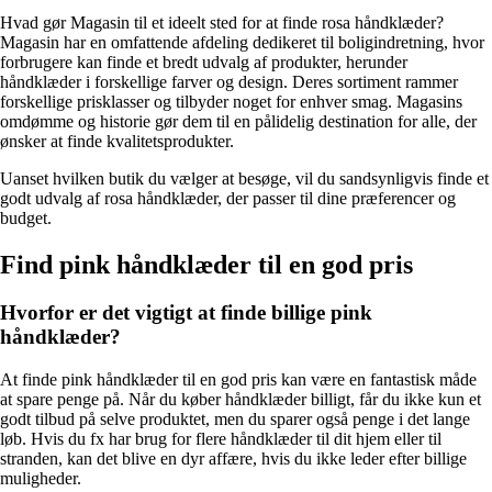
Hvad gør Magasin til et ideelt sted for at finde rosa håndklæder?
Magasin har en omfattende afdeling dedikeret til boligindretning, hvor
forbrugere kan finde et bredt udvalg af produkter, herunder
håndklæder i forskellige farver og design. Deres sortiment rammer
forskellige prisklasser og tilbyder noget for enhver smag. Magasins
omdømme og historie gør dem til en pålidelig destination for alle, der
ønsker at finde kvalitetsprodukter.
Uanset hvilken butik du vælger at besøge, vil du sandsynligvis finde et
godt udvalg af rosa håndklæder, der passer til dine præferencer og
budget.
Find pink håndklæder til en god pris
Hvorfor er det vigtigt at finde billige pink
håndklæder?
At finde pink håndklæder til en god pris kan være en fantastisk måde
at spare penge på. Når du køber håndklæder billigt, får du ikke kun et
godt tilbud på selve produktet, men du sparer også penge i det lange
løb. Hvis du fx har brug for flere håndklæder til dit hjem eller til
stranden, kan det blive en dyr affære, hvis du ikke leder efter billige
muligheder.