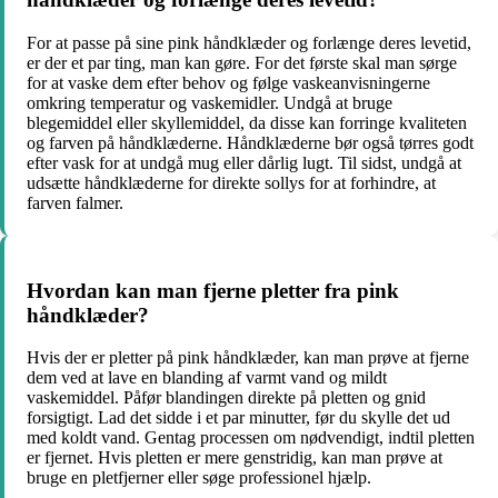
For at passe på sine pink håndklæder og forlænge deres levetid,
er der et par ting, man kan gøre. For det første skal man sørge
for at vaske dem efter behov og følge vaskeanvisningerne
omkring temperatur og vaskemidler. Undgå at bruge
blegemiddel eller skyllemiddel, da disse kan forringe kvaliteten
og farven på håndklæderne. Håndklæderne bør også tørres godt
efter vask for at undgå mug eller dårlig lugt. Til sidst, undgå at
udsætte håndklæderne for direkte sollys for at forhindre, at
farven falmer.
Hvordan kan man fjerne pletter fra pink
håndklæder?
Hvis der er pletter på pink håndklæder, kan man prøve at fjerne
dem ved at lave en blanding af varmt vand og mildt
vaskemiddel. Påfør blandingen direkte på pletten og gnid
forsigtigt. Lad det sidde i et par minutter, før du skylle det ud
med koldt vand. Gentag processen om nødvendigt, indtil pletten
er fjernet. Hvis pletten er mere genstridig, kan man prøve at
bruge en pletfjerner eller søge professionel hjælp.