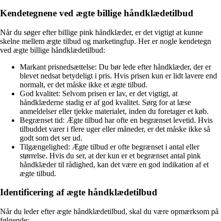
Kendetegnene ved ægte billige håndklædetilbud
Når du søger efter billige pink håndklæder, er det vigtigt at kunne
skelne mellem ægte tilbud og marketingfup. Her er nogle kendetegn
ved ægte billige håndklædetilbud:
Markant prisnedsættelse: Du bør lede efter håndklæder, der er
blevet nedsat betydeligt i pris. Hvis prisen kun er lidt lavere end
normalt, er det måske ikke et ægte tilbud.
God kvalitet: Selvom prisen er lav, er det vigtigt, at
håndklæderne stadig er af god kvalitet. Sørg for at læse
anmeldelser eller tjekke materialet, inden du foretager et køb.
Begrænset tid: Ægte tilbud har ofte en begrænset levetid. Hvis
tilbuddet varer i flere uger eller måneder, er det måske ikke så
godt som det ser ud.
Tilgængelighed: Ægte tilbud er ofte begrænset i antal eller
størrelse. Hvis du ser, at der kun er et begrænset antal pink
håndklæder til rådighed, kan det være en god indikation af et
ægte tilbud.
Identificering af ægte håndklædetilbud
Når du leder efter ægte håndklædetilbud, skal du være opmærksom på
følgende: