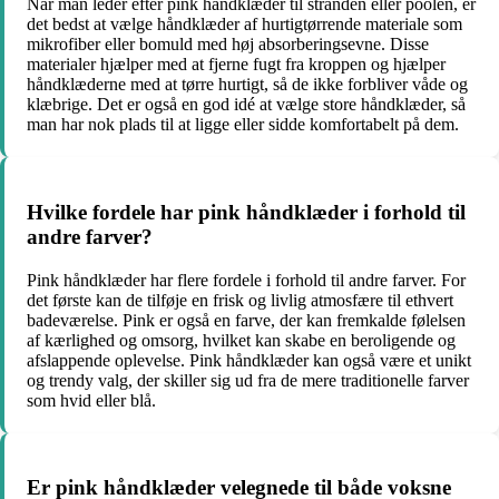
Når man leder efter pink håndklæder til stranden eller poolen, er
det bedst at vælge håndklæder af hurtigtørrende materiale som
mikrofiber eller bomuld med høj absorberingsevne. Disse
materialer hjælper med at fjerne fugt fra kroppen og hjælper
håndklæderne med at tørre hurtigt, så de ikke forbliver våde og
klæbrige. Det er også en god idé at vælge store håndklæder, så
man har nok plads til at ligge eller sidde komfortabelt på dem.
Hvilke fordele har pink håndklæder i forhold til
andre farver?
Pink håndklæder har flere fordele i forhold til andre farver. For
det første kan de tilføje en frisk og livlig atmosfære til ethvert
badeværelse. Pink er også en farve, der kan fremkalde følelsen
af kærlighed og omsorg, hvilket kan skabe en beroligende og
afslappende oplevelse. Pink håndklæder kan også være et unikt
og trendy valg, der skiller sig ud fra de mere traditionelle farver
som hvid eller blå.
Er pink håndklæder velegnede til både voksne