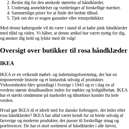
Beslut dig for den ønskede størrelse af håndklædet.
Undersøg anmeldelser og vurderinger af forskellige mærker.
Sammenlign priser for at finde det bedste tilbud.
Tjek om der er nogen garantier eller returpolitikker.
Med denne køberguide vil du være i stand til at købe pink håndklæder
med tillid og viden. Vi håber, at denne artikel har været nyttig for dig,
og ønsker dig held og lykke med dit valg!
Oversigt over butikker til rosa håndklæder
IKEA
IKEA er en velkendt møbel- og indretningsforretning, der har en
imponerende historie og et fantastisk udvalg af produkter.
Virksomheden blev grundlagt i Sverige i 1943 og er i dag en af
verdens største detailhandlere inden for møbler og boligtilbehør. IKEA
har et stærkt omdømme på markedet og tiltrækker kunder fra hele
verden.
Hvad gør IKEA til et ideelt sted for danske forbrugere, der leder efter
rosa håndklæder? IKEA har altid været kendt for sit brede udvalg af
farverige og moderne produkter, der passer til forskellige smag og
præferencer. De har et stort sortiment af håndklæder i alle farver,