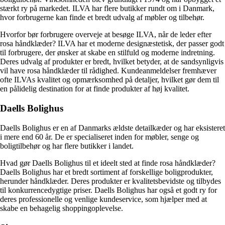
stærkt ry på markedet. ILVA har flere butikker rundt om i Danmark,
hvor forbrugerne kan finde et bredt udvalg af møbler og tilbehør.
Hvorfor bør forbrugere overveje at besøge ILVA, når de leder efter
rosa håndklæder? ILVA har et moderne designæstetisk, der passer godt
til forbrugere, der ønsker at skabe en stilfuld og moderne indretning.
Deres udvalg af produkter er bredt, hvilket betyder, at de sandsynligvis
vil have rosa håndklæder til rådighed. Kundeanmeldelser fremhæver
ofte ILVAs kvalitet og opmærksomhed på detaljer, hvilket gør dem til
en pålidelig destination for at finde produkter af høj kvalitet.
Daells Bolighus
Daells Bolighus er en af Danmarks ældste detailkæder og har eksisteret
i mere end 60 år. De er specialiseret inden for møbler, senge og
boligtilbehør og har flere butikker i landet.
Hvad gør Daells Bolighus til et ideelt sted at finde rosa håndklæder?
Daells Bolighus har et bredt sortiment af forskellige boligprodukter,
herunder håndklæder. Deres produkter er kvalitetsbevidste og tilbydes
til konkurrencedygtige priser. Daells Bolighus har også et godt ry for
deres professionelle og venlige kundeservice, som hjælper med at
skabe en behagelig shoppingoplevelse.