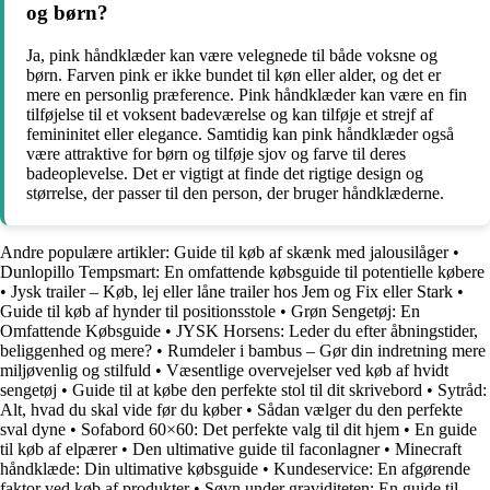
og børn?
Ja, pink håndklæder kan være velegnede til både voksne og
børn. Farven pink er ikke bundet til køn eller alder, og det er
mere en personlig præference. Pink håndklæder kan være en fin
tilføjelse til et voksent badeværelse og kan tilføje et strejf af
femininitet eller elegance. Samtidig kan pink håndklæder også
være attraktive for børn og tilføje sjov og farve til deres
badeoplevelse. Det er vigtigt at finde det rigtige design og
størrelse, der passer til den person, der bruger håndklæderne.
Andre populære artikler:
Guide til køb af skænk med jalousilåger
•
Dunlopillo Tempsmart: En omfattende købsguide til potentielle købere
•
Jysk trailer – Køb, lej eller låne trailer hos Jem og Fix eller Stark
•
Guide til køb af hynder til positionsstole
•
Grøn Sengetøj: En
Omfattende Købsguide
•
JYSK Horsens: Leder du efter åbningstider,
beliggenhed og mere?
•
Rumdeler i bambus – Gør din indretning mere
miljøvenlig og stilfuld
•
Væsentlige overvejelser ved køb af hvidt
sengetøj
•
Guide til at købe den perfekte stol til dit skrivebord
•
Sytråd:
Alt, hvad du skal vide før du køber
•
Sådan vælger du den perfekte
sval dyne
•
Sofabord 60×60: Det perfekte valg til dit hjem
•
En guide
til køb af elpærer
•
Den ultimative guide til faconlagner
•
Minecraft
håndklæde: Din ultimative købsguide
•
Kundeservice: En afgørende
faktor ved køb af produkter
•
Søvn under graviditeten: En guide til