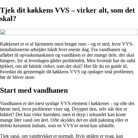
Tjek dit køkkens VVS – virker alt, som det
skal?
Køkkenet er et af hjemmets mest brugte rum – og et sted, hvor VVS-
installationerne arbejder hårdt hver eneste dag. Fra vandhanen og
afløbet til opvaskemaskinen og vandlåsen er der mange dele, der skal
fungere, for at hverdagen glider problemfrit. Men hvornår har du sidst
tjekket, om alt faktisk virker, som det skal? Her får du en guide til,
hvordan du gennemgår dit køkkens VVS og opdager små problemer,
før de bliver store.
Start med vandhanen
Vandhanen er det mest synlige VVS-element i køkkenet – og ofte det
første sted, hvor problemer viser sig. Drypper den, selv når den er
lukket? Det kan virke harmløst, men et dryp i sekundet kan koste
mange liter vand om året. Ofte skyldes det en slidt pakning eller et
defekt keramisk indsats, som en VVS’er nemt kan udskifte.
Tjek også, om vandtrykket er normalt. Hvis strålen er svag, kan