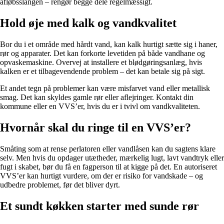
afløbsslangen – rengør begge dele regelmæssigt.
Hold øje med kalk og vandkvalitet
Bor du i et område med hårdt vand, kan kalk hurtigt sætte sig i haner,
rør og apparater. Det kan forkorte levetiden på både vandhane og
opvaskemaskine. Overvej at installere et blødgøringsanlæg, hvis
kalken er et tilbagevendende problem – det kan betale sig på sigt.
Et andet tegn på problemer kan være misfarvet vand eller metallisk
smag. Det kan skyldes gamle rør eller aflejringer. Kontakt din
kommune eller en VVS’er, hvis du er i tvivl om vandkvaliteten.
Hvornår skal du ringe til en VVS’er?
Småting som at rense perlatoren eller vandlåsen kan du sagtens klare
selv. Men hvis du opdager utætheder, mærkelig lugt, lavt vandtryk eller
fugt i skabet, bør du få en fagperson til at kigge på det. En autoriseret
VVS’er kan hurtigt vurdere, om der er risiko for vandskade – og
udbedre problemet, før det bliver dyrt.
Et sundt køkken starter med sunde rør