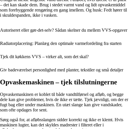
– det kan skade dem. Brug i stedet varmt vand og lidt opvaskemiddel
som forebyggende rengøring en gang imellem. Og husk: Fedt hører til
i skraldespanden, ikke i vasken.
Autoriseret eller gør-det-selv? Sådan skelner du mellem VVS-opgaver
Radiatorplacering: Planlæg den optimale varmefordeling fra starten
Tjek dit køkkens VVS – virker alt, som det skal?
Giv badeværelset personlighed med planter, tekstiler og små detaljer
Opvaskemaskinen – tjek tilslutningerne
Opvaskemaskinen er koblet til både vandtilførsel og afløb, og begge
dele kan give problemer, hvis de ikke er tætte. Tjek jævnligt, om der er
fugt bag eller under maskinen. En utæt slange kan give vandskader,
som ofte opdages for sent.
Sørg også for, at afløbsslangen sidder korrekt og ikke er klemt. Hvis
maskinen lugter, kan det skyldes madrester i filteret eller i