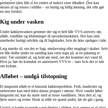
perlatoren (den lille si for enden af tuden) være tilkalket. Den kan
skrues af og renses i eddike – en hurtig og billig løsning, der ofte gør
en stor forskel.
Kig under vasken
Under køkkenvasken gemmer der sig et helt lille VVS-univers: rør,
afløb, vandlåse og tilslutninger til opvaskemaskinen. Her kan små
utætheder hurtigt udvikle sig til fugtskader, hvis de ikke opdages i tide.
Læg mærke til, om der er fugt, misfarvning eller muglugt i skabet. Selv
en lille dråbe under en samling kan være tegn på, at en pakning er
utæt. Tør området af, og hold øje med, om der kommer nyt vand til.
Hvis ja, bør du kontakte en autoriseret VVS’er – især hvis der er tale
om trykrør.
Afløbet – undgå tilstopning
Et langsomt afløb er et klassisk køkkenproblem. Fedt, madrester og
sæberester kan med tiden danne propper i rørene. Hvis vandet løber
langsomt ud, kan du starte med at rense vandlåsen. Skru den af, og
fjern snavs og rester. Husk at stille en spand under, før du går i gang.
Undgå at hælde kogende vand direkte i afløbet, hvis rørene er af plast