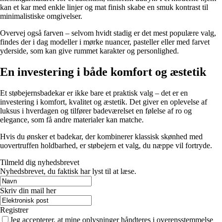
kan et kar med enkle linjer og mat finish skabe en smuk kontrast til
minimalistiske omgivelser.
Overvej også farven – selvom hvidt stadig er det mest populære valg,
findes der i dag modeller i mørke nuancer, pasteller eller med farvet
yderside, som kan give rummet karakter og personlighed.
En investering i både komfort og æstetik
Et støbejernsbadekar er ikke bare et praktisk valg – det er en
investering i komfort, kvalitet og æstetik. Det giver en oplevelse af
luksus i hverdagen og tilfører badeværelset en følelse af ro og
elegance, som få andre materialer kan matche.
Hvis du ønsker et badekar, der kombinerer klassisk skønhed med
uovertruffen holdbarhed, er støbejern et valg, du næppe vil fortryde.
Tilmeld dig nyhedsbrevet
Nyhedsbrevet, du faktisk har lyst til at læse.
Skriv din mail her
Registrer
Jeg accepterer, at mine oplysninger håndteres i overensstemmelse