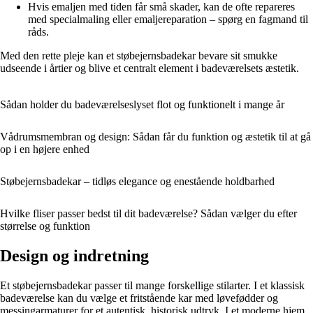
Hvis emaljen med tiden får små skader, kan de ofte repareres
med specialmaling eller emaljereparation – spørg en fagmand til
råds.
Med den rette pleje kan et støbejernsbadekar bevare sit smukke
udseende i årtier og blive et centralt element i badeværelsets æstetik.
Sådan holder du badeværelseslyset flot og funktionelt i mange år
Vådrumsmembran og design: Sådan får du funktion og æstetik til at gå
op i en højere enhed
Støbejernsbadekar – tidløs elegance og enestående holdbarhed
Hvilke fliser passer bedst til dit badeværelse? Sådan vælger du efter
størrelse og funktion
Design og indretning
Et støbejernsbadekar passer til mange forskellige stilarter. I et klassisk
badeværelse kan du vælge et fritstående kar med løvefødder og
messingarmaturer for et autentisk, historisk udtryk. I et moderne hjem