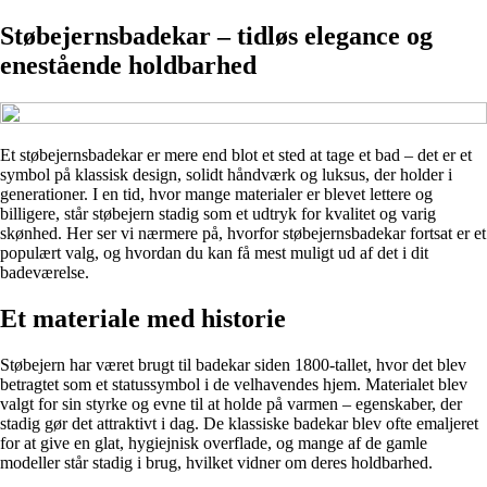
Støbejernsbadekar – tidløs elegance og
enestående holdbarhed
Et støbejernsbadekar er mere end blot et sted at tage et bad – det er et
symbol på klassisk design, solidt håndværk og luksus, der holder i
generationer. I en tid, hvor mange materialer er blevet lettere og
billigere, står støbejern stadig som et udtryk for kvalitet og varig
skønhed. Her ser vi nærmere på, hvorfor støbejernsbadekar fortsat er et
populært valg, og hvordan du kan få mest muligt ud af det i dit
badeværelse.
Et materiale med historie
Støbejern har været brugt til badekar siden 1800-tallet, hvor det blev
betragtet som et statussymbol i de velhavendes hjem. Materialet blev
valgt for sin styrke og evne til at holde på varmen – egenskaber, der
stadig gør det attraktivt i dag. De klassiske badekar blev ofte emaljeret
for at give en glat, hygiejnisk overflade, og mange af de gamle
modeller står stadig i brug, hvilket vidner om deres holdbarhed.