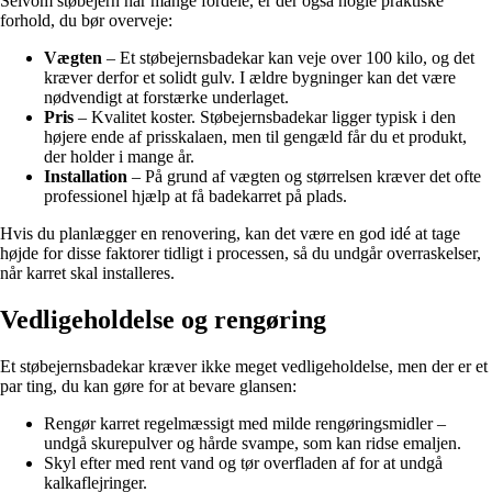
Selvom støbejern har mange fordele, er der også nogle praktiske
forhold, du bør overveje:
Vægten
– Et støbejernsbadekar kan veje over 100 kilo, og det
kræver derfor et solidt gulv. I ældre bygninger kan det være
nødvendigt at forstærke underlaget.
Pris
– Kvalitet koster. Støbejernsbadekar ligger typisk i den
højere ende af prisskalaen, men til gengæld får du et produkt,
der holder i mange år.
Installation
– På grund af vægten og størrelsen kræver det ofte
professionel hjælp at få badekarret på plads.
Hvis du planlægger en renovering, kan det være en god idé at tage
højde for disse faktorer tidligt i processen, så du undgår overraskelser,
når karret skal installeres.
Vedligeholdelse og rengøring
Et støbejernsbadekar kræver ikke meget vedligeholdelse, men der er et
par ting, du kan gøre for at bevare glansen:
Rengør karret regelmæssigt med milde rengøringsmidler –
undgå skurepulver og hårde svampe, som kan ridse emaljen.
Skyl efter med rent vand og tør overfladen af for at undgå
kalkaflejringer.