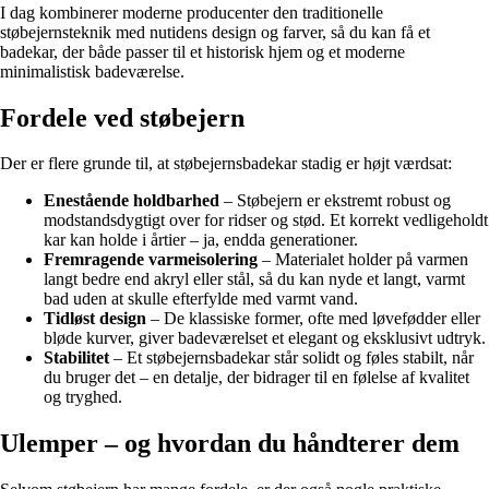
I dag kombinerer moderne producenter den traditionelle
støbejernsteknik med nutidens design og farver, så du kan få et
badekar, der både passer til et historisk hjem og et moderne
minimalistisk badeværelse.
Fordele ved støbejern
Der er flere grunde til, at støbejernsbadekar stadig er højt værdsat:
Enestående holdbarhed
– Støbejern er ekstremt robust og
modstandsdygtigt over for ridser og stød. Et korrekt vedligeholdt
kar kan holde i årtier – ja, endda generationer.
Fremragende varmeisolering
– Materialet holder på varmen
langt bedre end akryl eller stål, så du kan nyde et langt, varmt
bad uden at skulle efterfylde med varmt vand.
Tidløst design
– De klassiske former, ofte med løvefødder eller
bløde kurver, giver badeværelset et elegant og eksklusivt udtryk.
Stabilitet
– Et støbejernsbadekar står solidt og føles stabilt, når
du bruger det – en detalje, der bidrager til en følelse af kvalitet
og tryghed.
Ulemper – og hvordan du håndterer dem