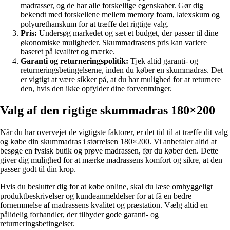
madrasser, og de har alle forskellige egenskaber. Gør dig
bekendt med forskellene mellem memory foam, latexskum og
polyurethanskum for at træffe det rigtige valg.
Pris:
Undersøg markedet og sæt et budget, der passer til dine
økonomiske muligheder. Skummadrasens pris kan variere
baseret på kvalitet og mærke.
Garanti og returneringspolitik:
Tjek altid garanti- og
returneringsbetingelserne, inden du køber en skummadras. Det
er vigtigt at være sikker på, at du har mulighed for at returnere
den, hvis den ikke opfylder dine forventninger.
Valg af den rigtige skummadras 180×200
Når du har overvejet de vigtigste faktorer, er det tid til at træffe dit valg
og købe din skummadras i størrelsen 180×200. Vi anbefaler altid at
besøge en fysisk butik og prøve madrassen, før du køber den. Dette
giver dig mulighed for at mærke madrassens komfort og sikre, at den
passer godt til din krop.
Hvis du beslutter dig for at købe online, skal du læse omhyggeligt
produktbeskrivelser og kundeanmeldelser for at få en bedre
fornemmelse af madrassens kvalitet og præstation. Vælg altid en
pålidelig forhandler, der tilbyder gode garanti- og
returneringsbetingelser.