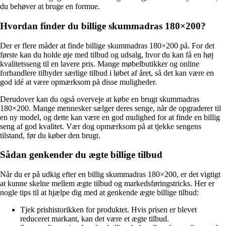
du behøver at bruge en formue.
Hvordan finder du billige skummadras 180×200?
Der er flere måder at finde billige skummadras 180×200 på. For det
første kan du holde øje med tilbud og udsalg, hvor du kan få en høj
kvalitetsseng til en lavere pris. Mange møbelbutikker og online
forhandlere tilbyder særlige tilbud i løbet af året, så det kan være en
god idé at være opmærksom på disse muligheder.
Derudover kan du også overveje at købe en brugt skummadras
180×200. Mange mennesker sælger deres senge, når de opgraderer til
en ny model, og dette kan være en god mulighed for at finde en billig
seng af god kvalitet. Vær dog opmærksom på at tjekke sengens
tilstand, før du køber den brugt.
Sådan genkender du ægte billige tilbud
Når du er på udkig efter en billig skummadras 180×200, er det vigtigt
at kunne skelne mellem ægte tilbud og markedsføringstricks. Her er
nogle tips til at hjælpe dig med at genkende ægte billige tilbud:
Tjek prishistorikken for produktet. Hvis prisen er blevet
reduceret markant, kan det være et ægte tilbud.