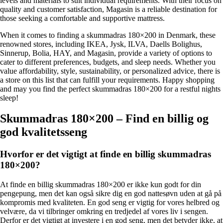
levels and materials to suit individual requirements. With their focus on
quality and customer satisfaction, Magasin is a reliable destination for
those seeking a comfortable and supportive mattress.
When it comes to finding a skummadras 180×200 in Denmark, these
renowned stores, including IKEA, Jysk, ILVA, Daells Bolighus,
Sinnerup, Bolia, HAY, and Magasin, provide a variety of options to
cater to different preferences, budgets, and sleep needs. Whether you
value affordability, style, sustainability, or personalized advice, there is
a store on this list that can fulfill your requirements. Happy shopping
and may you find the perfect skummadras 180×200 for a restful nights
sleep!
Skummadras 180×200 – Find en billig og
god kvalitetsseng
Hvorfor er det vigtigt at finde en billig skummadras
180×200?
At finde en billig skummadras 180×200 er ikke kun godt for din
pengepung, men det kan også sikre dig en god nattesøvn uden at gå på
kompromis med kvaliteten. En god seng er vigtig for vores helbred og
velvære, da vi tilbringer omkring en tredjedel af vores liv i sengen.
Derfor er det vigtigt at investere i en god seng, men det betyder ikke, at