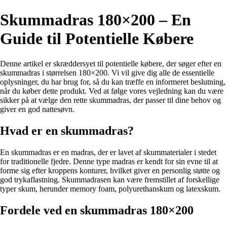
Skummadras 180×200 – En
Guide til Potentielle Købere
Denne artikel er skræddersyet til potentielle købere, der søger efter en
skummadras i størrelsen 180×200. Vi vil give dig alle de essentielle
oplysninger, du har brug for, så du kan træffe en informeret beslutning,
når du køber dette produkt. Ved at følge vores vejledning kan du være
sikker på at vælge den rette skummadras, der passer til dine behov og
giver en god nattesøvn.
Hvad er en skummadras?
En skummadras er en madras, der er lavet af skummaterialer i stedet
for traditionelle fjedre. Denne type madras er kendt for sin evne til at
forme sig efter kroppens konturer, hvilket giver en personlig støtte og
god trykaflastning. Skummadrasen kan være fremstillet af forskellige
typer skum, herunder memory foam, polyurethanskum og latexskum.
Fordele ved en skummadras 180×200