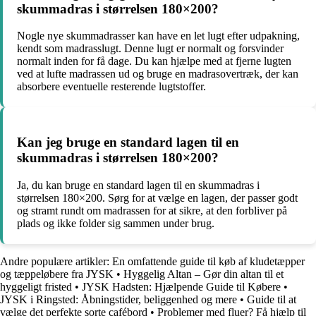
skummadras i størrelsen 180×200?
Nogle nye skummadrasser kan have en let lugt efter udpakning,
kendt som madrasslugt. Denne lugt er normalt og forsvinder
normalt inden for få dage. Du kan hjælpe med at fjerne lugten
ved at lufte madrassen ud og bruge en madrasovertræk, der kan
absorbere eventuelle resterende lugtstoffer.
Kan jeg bruge en standard lagen til en
skummadras i størrelsen 180×200?
Ja, du kan bruge en standard lagen til en skummadras i
størrelsen 180×200. Sørg for at vælge en lagen, der passer godt
og stramt rundt om madrassen for at sikre, at den forbliver på
plads og ikke folder sig sammen under brug.
Andre populære artikler:
En omfattende guide til køb af kludetæpper
og tæppeløbere fra JYSK
•
Hyggelig Altan – Gør din altan til et
hyggeligt fristed
•
JYSK Hadsten: Hjælpende Guide til Købere
•
JYSK i Ringsted: Åbningstider, beliggenhed og mere
•
Guide til at
vælge det perfekte sorte cafébord
•
Problemer med fluer? Få hjælp til