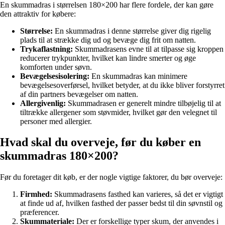
En skummadras i størrelsen 180×200 har flere fordele, der kan gøre
den attraktiv for købere:
Størrelse:
En skummadras i denne størrelse giver dig rigelig
plads til at strække dig ud og bevæge dig frit om natten.
Trykaflastning:
Skummadrasens evne til at tilpasse sig kroppen
reducerer trykpunkter, hvilket kan lindre smerter og øge
komforten under søvn.
Bevægelsesisolering:
En skummadras kan minimere
bevægelsesoverførsel, hvilket betyder, at du ikke bliver forstyrret
af din partners bevægelser om natten.
Allergivenlig:
Skummadrasen er generelt mindre tilbøjelig til at
tiltrække allergener som støvmider, hvilket gør den velegnet til
personer med allergier.
Hvad skal du overveje, før du køber en
skummadras 180×200?
Før du foretager dit køb, er der nogle vigtige faktorer, du bør overveje:
Firmhed:
Skummadrasens fasthed kan varieres, så det er vigtigt
at finde ud af, hvilken fasthed der passer bedst til din søvnstil og
præferencer.
Skummateriale:
Der er forskellige typer skum, der anvendes i