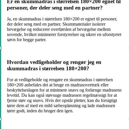
Er en skummadras i størrelsen 180×200 egnet til
personer, der deler seng med en partner?
Ja, en skummadras i størrelsen 180×200 er egnet til personer,
der deler seng med en partner. Skummaterialer isolerer
bevægelse og reducerer overførslen af bevægelse mellem
sovende, hvilket minimerer forstyrrelser og sikrer en uforstyrret
søvn for begge parter.
Hvordan vedligeholder og rengør jeg en
skummadras i størrelsen 180×200?
For at vedligeholde og rengøre en skummadras i størrelsen
180×200 anbefales det at bruge en madrasovertræk eller
beskyttelseslagen for at minimere snavs og forlænge madrasens
levetid. Du kan også støvsuge madrassen regelmæssigt for at
fjerne støv og snavs. Hvis der opstår pletter, kan du forsigtigt
tørre dem af med en mild sæbeopløsning og lade madrassen
tørre godt, inden du bruger den igen.