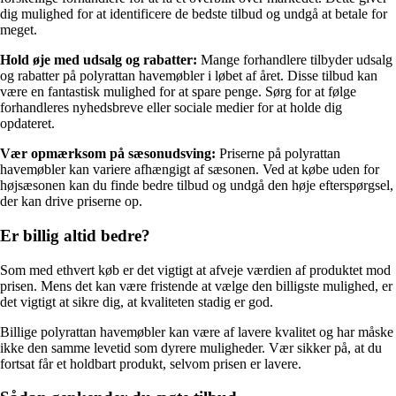
dig mulighed for at identificere de bedste tilbud og undgå at betale for
meget.
Hold øje med udsalg og rabatter:
Mange forhandlere tilbyder udsalg
og rabatter på polyrattan havemøbler i løbet af året. Disse tilbud kan
være en fantastisk mulighed for at spare penge. Sørg for at følge
forhandleres nyhedsbreve eller sociale medier for at holde dig
opdateret.
Vær opmærksom på sæsonudsving:
Priserne på polyrattan
havemøbler kan variere afhængigt af sæsonen. Ved at købe uden for
højsæsonen kan du finde bedre tilbud og undgå den høje efterspørgsel,
der kan drive priserne op.
Er billig altid bedre?
Som med ethvert køb er det vigtigt at afveje værdien af produktet mod
prisen. Mens det kan være fristende at vælge den billigste mulighed, er
det vigtigt at sikre dig, at kvaliteten stadig er god.
Billige polyrattan havemøbler kan være af lavere kvalitet og har måske
ikke den samme levetid som dyrere muligheder. Vær sikker på, at du
fortsat får et holdbart produkt, selvom prisen er lavere.