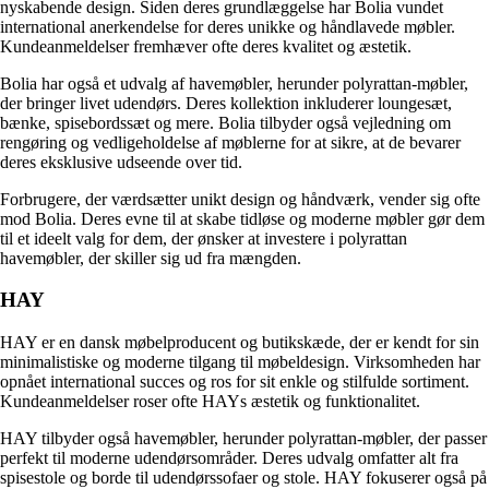
nyskabende design. Siden deres grundlæggelse har Bolia vundet
international anerkendelse for deres unikke og håndlavede møbler.
Kundeanmeldelser fremhæver ofte deres kvalitet og æstetik.
Bolia har også et udvalg af havemøbler, herunder polyrattan-møbler,
der bringer livet udendørs. Deres kollektion inkluderer loungesæt,
bænke, spisebordssæt og mere. Bolia tilbyder også vejledning om
rengøring og vedligeholdelse af møblerne for at sikre, at de bevarer
deres eksklusive udseende over tid.
Forbrugere, der værdsætter unikt design og håndværk, vender sig ofte
mod Bolia. Deres evne til at skabe tidløse og moderne møbler gør dem
til et ideelt valg for dem, der ønsker at investere i polyrattan
havemøbler, der skiller sig ud fra mængden.
HAY
HAY er en dansk møbelproducent og butikskæde, der er kendt for sin
minimalistiske og moderne tilgang til møbeldesign. Virksomheden har
opnået international succes og ros for sit enkle og stilfulde sortiment.
Kundeanmeldelser roser ofte HAYs æstetik og funktionalitet.
HAY tilbyder også havemøbler, herunder polyrattan-møbler, der passer
perfekt til moderne udendørsområder. Deres udvalg omfatter alt fra
spisestole og borde til udendørssofaer og stole. HAY fokuserer også på