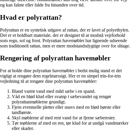
og kan falme eller falde fra hinanden over tid.
Hvad er polyrattan?
Polyrattan er en syntetisk udgave af rattan, der er lavet af polyethylen.
Det er et holdbart materiale, der er designet til at modstå vejrforhold
som regn, sol og frost. Polyrattan havemøbler har lignende udseende
som traditionelt rattan, men er mere modstandsdygtige over for slitage.
Rengøring af polyrattan havemøbler
For at holde dine polyrattan havemøbler i bedst mulig stand er det
vigtigt at rengøre dem regelmæssigt. Her er en simpel trin-for-trin
vejledning til at rengøre dine polyrattan havemøbler:
Bland varmt vand med mild sæbe i en spand.
Våd en blød klud eller svamp i sæbevandet og rengør
polyrattanmøblerne grundigt.
Fjern eventuelle pletter eller snavs med en blød børste eller
tandbørste.
Skyl møblerne af med rent vand for at fjerne sæberester.
Tør møblerne af med en ren, tør klud for at undgå vandmærker
eller skader.