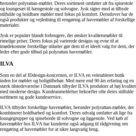
herunder polyrattan-møbler. Deres sortiment omfatter alt fra spisestole
og loungesæt til hængestole og solvogne. Jysk sigter mod at tilbyde
stilfulde og holdbare møbler med fokus på komfort. Derudover har de
også produkter og vejledning til rengøring af havemøbler af forskellige
materialer.
Jysk er populær blandt forbrugere, der ønsker kvalitetsmøbler til
rimelige priser. Deres fokus på varierede designs og evne til at
imødekomme forskellige stilarter gør dem til et ideelt valg for dem, der
leder efter gode tilbud på polyrattan havemøbler.
ILVA
Som en del af IDdesign-koncernen, er ILVA en veletableret butik
inden for møbler og boligtilbehør. Med mere end 90 års erfaring og en
stærk tilstedeværelse i Danmark tilbyder ILVA produkter af høj kvalitet
med moderne design. Kundeanmeldelser bekræfter ofte deres stilfulde
sortiment og gode kundeservice.
ILVA tilbyder forskellige havemøbler, herunder polyrattan-møbler, der
kombinerer holdbarhed og komfort. Deres udvalg omfatter alt lige fra
loungegrupper og spiseborde til solvogne og liggestole. Ved køb af
havemøbler hos ILVA har kunderne også adgang til rådgivning om
rengøring af havemøbler for at sikre langvarig brug.