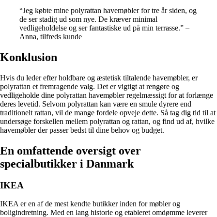
“Jeg købte mine polyrattan havemøbler for tre år siden, og
de ser stadig ud som nye. De kræver minimal
vedligeholdelse og ser fantastiske ud på min terrasse.” –
Anna, tilfreds kunde
Konklusion
Hvis du leder efter holdbare og æstetisk tiltalende havemøbler, er
polyrattan et fremragende valg. Det er vigtigt at rengøre og
vedligeholde dine polyrattan havemøbler regelmæssigt for at forlænge
deres levetid. Selvom polyrattan kan være en smule dyrere end
traditionelt rattan, vil de mange fordele opveje dette. Så tag dig tid til at
undersøge forskellen mellem polyrattan og rattan, og find ud af, hvilke
havemøbler der passer bedst til dine behov og budget.
En omfattende oversigt over
specialbutikker i Danmark
IKEA
IKEA er en af de mest kendte butikker inden for møbler og
boligindretning. Med en lang historie og etableret omdømme leverer