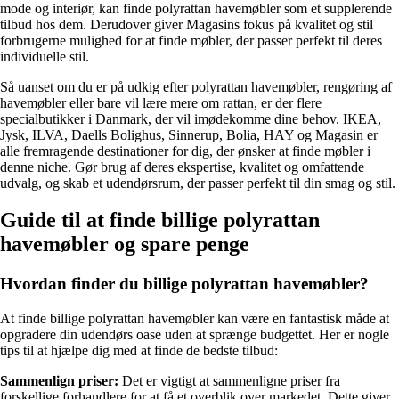
mode og interiør, kan finde polyrattan havemøbler som et supplerende
tilbud hos dem. Derudover giver Magasins fokus på kvalitet og stil
forbrugerne mulighed for at finde møbler, der passer perfekt til deres
individuelle stil.
Så uanset om du er på udkig efter polyrattan havemøbler, rengøring af
havemøbler eller bare vil lære mere om rattan, er der flere
specialbutikker i Danmark, der vil imødekomme dine behov. IKEA,
Jysk, ILVA, Daells Bolighus, Sinnerup, Bolia, HAY og Magasin er
alle fremragende destinationer for dig, der ønsker at finde møbler i
denne niche. Gør brug af deres ekspertise, kvalitet og omfattende
udvalg, og skab et udendørsrum, der passer perfekt til din smag og stil.
Guide til at finde billige polyrattan
havemøbler og spare penge
Hvordan finder du billige polyrattan havemøbler?
At finde billige polyrattan havemøbler kan være en fantastisk måde at
opgradere din udendørs oase uden at sprænge budgettet. Her er nogle
tips til at hjælpe dig med at finde de bedste tilbud:
Sammenlign priser:
Det er vigtigt at sammenligne priser fra
forskellige forhandlere for at få et overblik over markedet. Dette giver