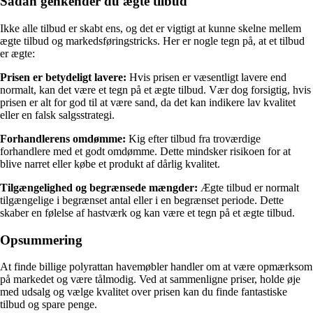
Sådan genkender du ægte tilbud
Ikke alle tilbud er skabt ens, og det er vigtigt at kunne skelne mellem
ægte tilbud og markedsføringstricks. Her er nogle tegn på, at et tilbud
er ægte:
Prisen er betydeligt lavere:
Hvis prisen er væsentligt lavere end
normalt, kan det være et tegn på et ægte tilbud. Vær dog forsigtig, hvis
prisen er alt for god til at være sand, da det kan indikere lav kvalitet
eller en falsk salgsstrategi.
Forhandlerens omdømme:
Kig efter tilbud fra troværdige
forhandlere med et godt omdømme. Dette mindsker risikoen for at
blive narret eller købe et produkt af dårlig kvalitet.
Tilgængelighed og begrænsede mængder:
Ægte tilbud er normalt
tilgængelige i begrænset antal eller i en begrænset periode. Dette
skaber en følelse af hastværk og kan være et tegn på et ægte tilbud.
Opsummering
At finde billige polyrattan havemøbler handler om at være opmærksom
på markedet og være tålmodig. Ved at sammenligne priser, holde øje
med udsalg og vælge kvalitet over prisen kan du finde fantastiske
tilbud og spare penge.