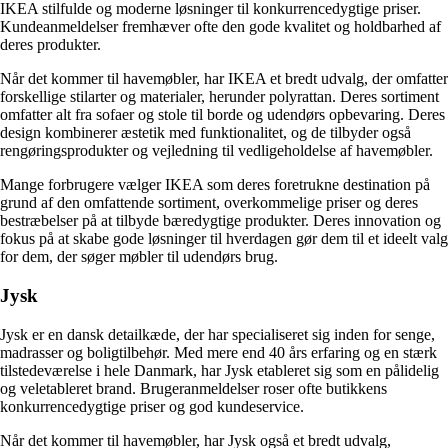
IKEA stilfulde og moderne løsninger til konkurrencedygtige priser.
Kundeanmeldelser fremhæver ofte den gode kvalitet og holdbarhed af
deres produkter.
Når det kommer til havemøbler, har IKEA et bredt udvalg, der omfatter
forskellige stilarter og materialer, herunder polyrattan. Deres sortiment
omfatter alt fra sofaer og stole til borde og udendørs opbevaring. Deres
design kombinerer æstetik med funktionalitet, og de tilbyder også
rengøringsprodukter og vejledning til vedligeholdelse af havemøbler.
Mange forbrugere vælger IKEA som deres foretrukne destination på
grund af den omfattende sortiment, overkommelige priser og deres
bestræbelser på at tilbyde bæredygtige produkter. Deres innovation og
fokus på at skabe gode løsninger til hverdagen gør dem til et ideelt valg
for dem, der søger møbler til udendørs brug.
Jysk
Jysk er en dansk detailkæde, der har specialiseret sig inden for senge,
madrasser og boligtilbehør. Med mere end 40 års erfaring og en stærk
tilstedeværelse i hele Danmark, har Jysk etableret sig som en pålidelig
og veletableret brand. Brugeranmeldelser roser ofte butikkens
konkurrencedygtige priser og god kundeservice.
Når det kommer til havemøbler, har Jysk også et bredt udvalg,