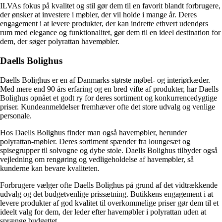
ILVAs fokus på kvalitet og stil gør dem til en favorit blandt forbrugere,
der ønsker at investere i møbler, der vil holde i mange år. Deres
engagement i at levere produkter, der kan indrette ethvert udendørs
rum med elegance og funktionalitet, gør dem til en ideel destination for
dem, der søger polyrattan havemøbler.
Daells Bolighus
Daells Bolighus er en af Danmarks største møbel- og interiørkæder.
Med mere end 90 års erfaring og en bred vifte af produkter, har Daells
Bolighus opnået et godt ry for deres sortiment og konkurrencedygtige
priser. Kundeanmeldelser fremhæver ofte det store udvalg og venlige
personale.
Hos Daells Bolighus finder man også havemøbler, herunder
polyrattan-møbler. Deres sortiment spænder fra loungesæt og
spisegrupper til solvogne og dybe stole. Daells Bolighus tilbyder også
vejledning om rengøring og vedligeholdelse af havemøbler, så
kunderne kan bevare kvaliteten.
Forbrugere vælger ofte Daells Bolighus på grund af det vidtrækkende
udvalg og det budgetvenlige prissætning. Butikkens engagement i at
levere produkter af god kvalitet til overkommelige priser gør dem til et
ideelt valg for dem, der leder efter havemøbler i polyrattan uden at
sprænge budgettet.