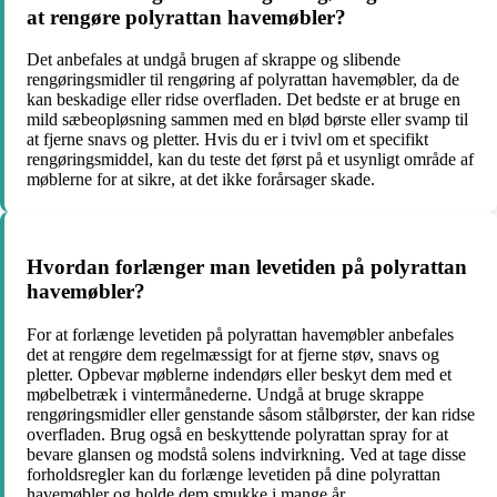
at rengøre polyrattan havemøbler?
Det anbefales at undgå brugen af skrappe og slibende
rengøringsmidler til rengøring af polyrattan havemøbler, da de
kan beskadige eller ridse overfladen. Det bedste er at bruge en
mild sæbeopløsning sammen med en blød børste eller svamp til
at fjerne snavs og pletter. Hvis du er i tvivl om et specifikt
rengøringsmiddel, kan du teste det først på et usynligt område af
møblerne for at sikre, at det ikke forårsager skade.
Hvordan forlænger man levetiden på polyrattan
havemøbler?
For at forlænge levetiden på polyrattan havemøbler anbefales
det at rengøre dem regelmæssigt for at fjerne støv, snavs og
pletter. Opbevar møblerne indendørs eller beskyt dem med et
møbelbetræk i vintermånederne. Undgå at bruge skrappe
rengøringsmidler eller genstande såsom stålbørster, der kan ridse
overfladen. Brug også en beskyttende polyrattan spray for at
bevare glansen og modstå solens indvirkning. Ved at tage disse
forholdsregler kan du forlænge levetiden på dine polyrattan
havemøbler og holde dem smukke i mange år.