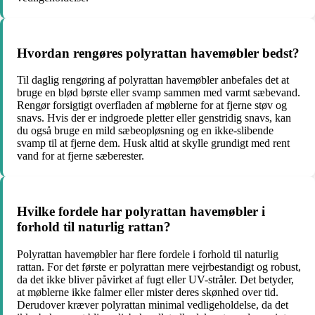
Hvordan rengøres polyrattan havemøbler bedst?
Til daglig rengøring af polyrattan havemøbler anbefales det at
bruge en blød børste eller svamp sammen med varmt sæbevand.
Rengør forsigtigt overfladen af møblerne for at fjerne støv og
snavs. Hvis der er indgroede pletter eller genstridig snavs, kan
du også bruge en mild sæbeopløsning og en ikke-slibende
svamp til at fjerne dem. Husk altid at skylle grundigt med rent
vand for at fjerne sæberester.
Hvilke fordele har polyrattan havemøbler i
forhold til naturlig rattan?
Polyrattan havemøbler har flere fordele i forhold til naturlig
rattan. For det første er polyrattan mere vejrbestandigt og robust,
da det ikke bliver påvirket af fugt eller UV-stråler. Det betyder,
at møblerne ikke falmer eller mister deres skønhed over tid.
Derudover kræver polyrattan minimal vedligeholdelse, da det