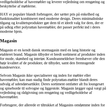
vedligeholdelse af havemøbler og leverer vejledning om rengøring og
beskyttelse af møblerne.
HAY er populær blandt forbrugere, der sætter pris på enkelhed og
funktionalitet kombineret med moderne design. Deres minimalistiske
tilgang og kvalitetsprodukter gør dem til et ideelt valg for dem, der er
på udkig efter polyrattan havemøbler, der passer perfekt ind i deres
moderne hjem.
Magasin
Magasin er en kendt dansk stormagasin med en lang historie og
etableret brand. Magasin tilbyder et bredt sortiment af produkter inden
for mode, skønhed og interiør. Kundeanmeldelser fremhæver ofte den
høje kvalitet af de produkter, de tilbyder, samt den fremragende
kundeservice.
Selvom Magasin ikke specialiserer sig inden for møbler eller
havemøbler, kan man stadig finde polyrattan-møbler blandt deres
udvalg af udendørsartikler. Deres sortiment omfatter alt fra loungesæt
og spiseborde til solvogne og liggestole. Magasin lægger også vægt på
vejledning og rådgivning om rengøring og vedligeholdelse af
havemøbler.
Forbrugere, der allerede er tiltrukket af Magasins omdømme inden for