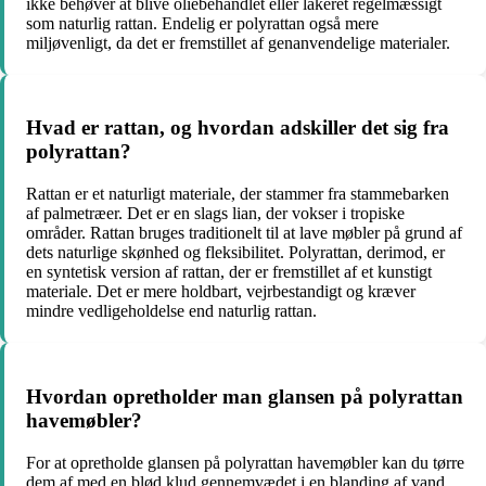
ikke behøver at blive oliebehandlet eller lakeret regelmæssigt
som naturlig rattan. Endelig er polyrattan også mere
miljøvenligt, da det er fremstillet af genanvendelige materialer.
Hvad er rattan, og hvordan adskiller det sig fra
polyrattan?
Rattan er et naturligt materiale, der stammer fra stammebarken
af palmetræer. Det er en slags lian, der vokser i tropiske
områder. Rattan bruges traditionelt til at lave møbler på grund af
dets naturlige skønhed og fleksibilitet. Polyrattan, derimod, er
en syntetisk version af rattan, der er fremstillet af et kunstigt
materiale. Det er mere holdbart, vejrbestandigt og kræver
mindre vedligeholdelse end naturlig rattan.
Hvordan opretholder man glansen på polyrattan
havemøbler?
For at opretholde glansen på polyrattan havemøbler kan du tørre
dem af med en blød klud gennemvædet i en blanding af vand