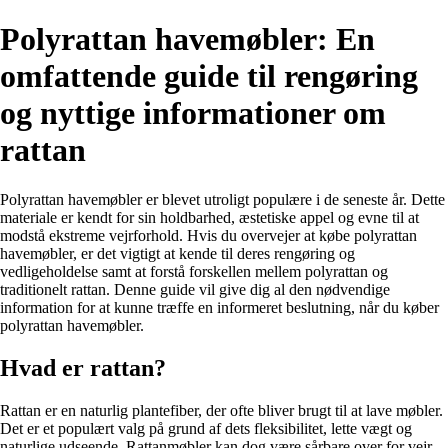
Polyrattan havemøbler: En
omfattende guide til rengøring
og nyttige informationer om
rattan
Polyrattan havemøbler er blevet utroligt populære i de seneste år. Dette
materiale er kendt for sin holdbarhed, æstetiske appel og evne til at
modstå ekstreme vejrforhold. Hvis du overvejer at købe polyrattan
havemøbler, er det vigtigt at kende til deres rengøring og
vedligeholdelse samt at forstå forskellen mellem polyrattan og
traditionelt rattan. Denne guide vil give dig al den nødvendige
information for at kunne træffe en informeret beslutning, når du køber
polyrattan havemøbler.
Hvad er rattan?
Rattan er en naturlig plantefiber, der ofte bliver brugt til at lave møbler.
Det er et populært valg på grund af dets fleksibilitet, lette vægt og
naturlige udseende. Rattanmøbler kan dog være sårbare over for vejr