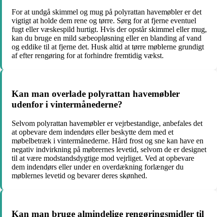
For at undgå skimmel og mug på polyrattan havemøbler er det
vigtigt at holde dem rene og tørre. Sørg for at fjerne eventuel
fugt eller væskespild hurtigt. Hvis der opstår skimmel eller mug,
kan du bruge en mild sæbeopløsning eller en blanding af vand
og eddike til at fjerne det. Husk altid at tørre møblerne grundigt
af efter rengøring for at forhindre fremtidig vækst.
Kan man overlade polyrattan havemøbler
udenfor i vintermånederne?
Selvom polyrattan havemøbler er vejrbestandige, anbefales det
at opbevare dem indendørs eller beskytte dem med et
møbelbetræk i vintermånederne. Hård frost og sne kan have en
negativ indvirkning på møbrernes levetid, selvom de er designet
til at være modstandsdygtige mod vejrliget. Ved at opbevare
dem indendørs eller under en overdækning forlænger du
møblernes levetid og bevarer deres skønhed.
Kan man bruge almindelige rengøringsmidler til