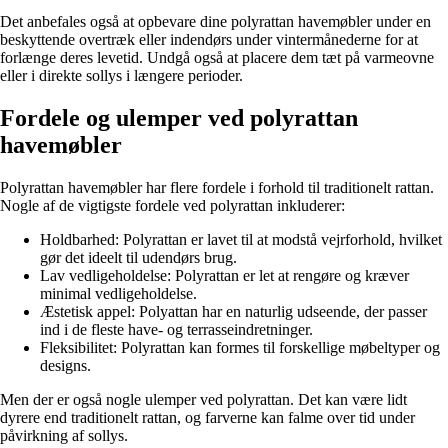
Det anbefales også at opbevare dine polyrattan havemøbler under en
beskyttende overtræk eller indendørs under vintermånederne for at
forlænge deres levetid. Undgå også at placere dem tæt på varmeovne
eller i direkte sollys i længere perioder.
Fordele og ulemper ved polyrattan
havemøbler
Polyrattan havemøbler har flere fordele i forhold til traditionelt rattan.
Nogle af de vigtigste fordele ved polyrattan inkluderer:
Holdbarhed: Polyrattan er lavet til at modstå vejrforhold, hvilket
gør det ideelt til udendørs brug.
Lav vedligeholdelse: Polyrattan er let at rengøre og kræver
minimal vedligeholdelse.
Æstetisk appel: Polyattan har en naturlig udseende, der passer
ind i de fleste have- og terrasseindretninger.
Fleksibilitet: Polyrattan kan formes til forskellige møbeltyper og
designs.
Men der er også nogle ulemper ved polyrattan. Det kan være lidt
dyrere end traditionelt rattan, og farverne kan falme over tid under
påvirkning af sollys.