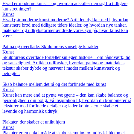
Hvad er moderne kunst – og hvordan adskiller den sig fra tidligere
kunstretninger?
Kunst
Hvad gør moderne kunst moderne? Artiklen dykker ned i, hvordan
kunstnere brød med tidligere tiders idealer, og hvordan nye tanker,
materialer og udtryksformer ændrede vores syn på, hvad kunst kan
være.
Patina og overflade: Skulpturens sanselige karakter
Kunst
Skulpturens overflade fortæller sin egen historie – om håndværk, tid
og sanselighed. Artiklen udforsker, hvordan patina og materialets
tekstur skaber dybde og nærvær i mødet mellem kunstværk og
betragter.
Skab balance mellem det rå og det forfinede med kunst
Kunst
Kunst kan mere end at pynte væggene – den kan skabe balance og
personlighed i din bolig. Få inspiration til, hvordan du kombinerer rå
teksturer med forfinede detaljer og lader kontrasterne skabe et
levende og harmonisk udtryk.
Plakater, der skaber et unikt hjem
Kunst
Plakater er en enkel måde at skabe stemning og udtryk i hjemmet.