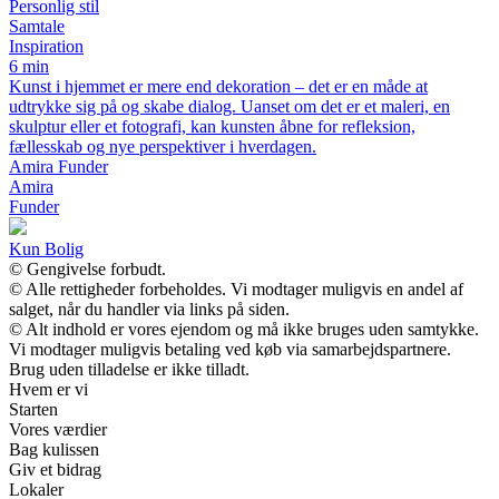
Personlig stil
Samtale
Inspiration
6 min
Kunst i hjemmet er mere end dekoration – det er en måde at
udtrykke sig på og skabe dialog. Uanset om det er et maleri, en
skulptur eller et fotografi, kan kunsten åbne for refleksion,
fællesskab og nye perspektiver i hverdagen.
Amira Funder
Amira
Funder
Kun Bolig
© Gengivelse forbudt.
© Alle rettigheder forbeholdes. Vi modtager muligvis en andel af
salget, når du handler via links på siden.
© Alt indhold er vores ejendom og må ikke bruges uden samtykke.
Vi modtager muligvis betaling ved køb via samarbejdspartnere.
Brug uden tilladelse er ikke tilladt.
Hvem er vi
Starten
Vores værdier
Bag kulissen
Giv et bidrag
Lokaler