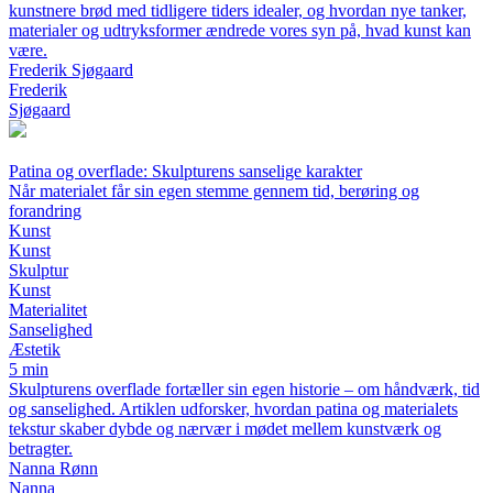
kunstnere brød med tidligere tiders idealer, og hvordan nye tanker,
materialer og udtryksformer ændrede vores syn på, hvad kunst kan
være.
Frederik Sjøgaard
Frederik
Sjøgaard
Patina og overflade: Skulpturens sanselige karakter
Når materialet får sin egen stemme gennem tid, berøring og
forandring
Kunst
Kunst
Skulptur
Kunst
Materialitet
Sanselighed
Æstetik
5 min
Skulpturens overflade fortæller sin egen historie – om håndværk, tid
og sanselighed. Artiklen udforsker, hvordan patina og materialets
tekstur skaber dybde og nærvær i mødet mellem kunstværk og
betragter.
Nanna Rønn
Nanna