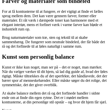
Farver og materialer som bindeled
For at få kontrasterne til at fungere, er det vigtigt at finde et fælles
sprog mellem dem. Det kan være gennem farver, former eller
materialer. Et råt værk i dæmpede toner kan harmonere med et
elegant interiør, mens et forfinet værk i varme farver kan bløde et
industrielt rum op.
Brug naturmaterialer som træ, sten og tekstil til at skabe
sammenhæng. De fungerer som neutrale bindeled, der får både det
rå og det forfinede til at føles naturligt i samme rum.
Kunst som personlig balance
Kunst er ikke kun noget, man ser på – det er noget, man mærker.
Når du vælger værker til dit hjem, så lad dig guide af, hvad der føles
rigtigt. Måske tiltrækkes du af det uperfekte, det håndlavede, det der
bærer spor af menneskehænder. Eller måske søger du det rolige, det
symmetriske, det der giver overblik.
At skabe balance mellem det rå og det forfinede handler i sidste
ende om at finde din egen rytme. Det er i mødet mellem
kontrasterne, at din personlige stil opstår – og hvor dit hjem får sjæl.