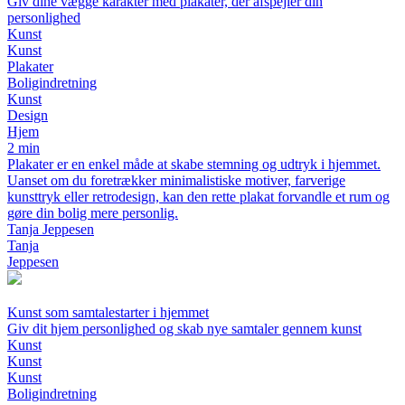
Giv dine vægge karakter med plakater, der afspejler din
personlighed
Kunst
Kunst
Plakater
Boligindretning
Kunst
Design
Hjem
2 min
Plakater er en enkel måde at skabe stemning og udtryk i hjemmet.
Uanset om du foretrækker minimalistiske motiver, farverige
kunsttryk eller retrodesign, kan den rette plakat forvandle et rum og
gøre din bolig mere personlig.
Tanja Jeppesen
Tanja
Jeppesen
Kunst som samtalestarter i hjemmet
Giv dit hjem personlighed og skab nye samtaler gennem kunst
Kunst
Kunst
Kunst
Boligindretning