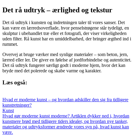
Det rå udtryk – ærlighed og tekstur
Det rå udtryk i kunsten og indretningen taler til vores sanser. Det
kan være en lærredsoverflade, hvor penselstrøgene står tydeligt, en
skulptur i ubehandlet træ eller et fotografi, der viser virkeligheden
uden filter. Rå kunst har en umiddelbarhed, der bringer ægthed ind i
rummet.
Overvej at bruge værker med synlige materialer – som beton, jern,
lærred eller ler. De giver en følelse af jordforbindelse og autenticitet.
Det rå udtryk fungerer særligt godt i moderne hjem, hvor det kan
bryde med det polerede og skabe varme og karakter.
Læs også:
Hvad er moderne kunst – og hvordan adskiller den sig fra tidligere
kunstretninger?
Kunst
Hvad gør moderne kunst moderne? Artiklen dykker ned i, hvordan
kunstnere brød med tidligere tiders idealer, og hvordan nye tanker,
materialer og udtryksformer ændrede vores syn på, hvad kunst kan
være.