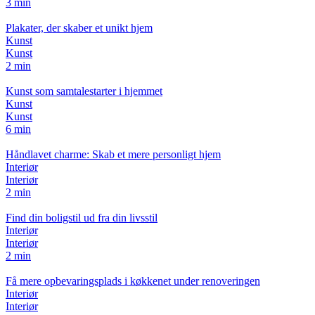
3 min
Plakater, der skaber et unikt hjem
Kunst
Kunst
2 min
Kunst som samtalestarter i hjemmet
Kunst
Kunst
6 min
Håndlavet charme: Skab et mere personligt hjem
Interiør
Interiør
2 min
Find din boligstil ud fra din livsstil
Interiør
Interiør
2 min
Få mere opbevaringsplads i køkkenet under renoveringen
Interiør
Interiør