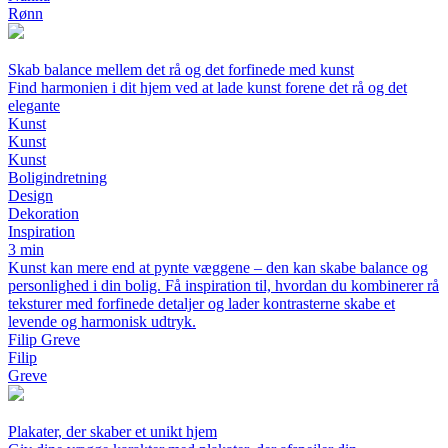
Rønn
Skab balance mellem det rå og det forfinede med kunst
Find harmonien i dit hjem ved at lade kunst forene det rå og det
elegante
Kunst
Kunst
Kunst
Boligindretning
Design
Dekoration
Inspiration
3 min
Kunst kan mere end at pynte væggene – den kan skabe balance og
personlighed i din bolig. Få inspiration til, hvordan du kombinerer rå
teksturer med forfinede detaljer og lader kontrasterne skabe et
levende og harmonisk udtryk.
Filip Greve
Filip
Greve
Plakater, der skaber et unikt hjem