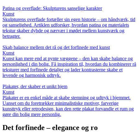
Patina og overflade: Skulpturens sanselige karakter
Kunst
Skulpturens overflade fortæller sin egen historie – om håndværk, tid
og sanselighed. Artiklen udforsker, hvordan patina og materialets
tekstur skaber dybde og nærvær i mødet mellem kunstværk og
betragter.
Skab balance mellem det rå og det forfinede med kunst
Kunst
Kunst kan mere end at pynte væggene – den kan skabe balance og
personlighed i din bolig. Få inspiration til, hvordan du kombinerer rå
teksturer med forfinede detaljer og lader kontrasterne skabe et
levende og harmonisk udtryk.
Plakater, der skaber et unikt hjem
Kunst
Plakater er en enkel måde at skabe stemning og udtryk i hjemmet.
Uanset om du foretrækker minimalistiske motiver, farverige
kunsttryk eller retrodesign, kan den rette plakat forvandle et rum og
gøre din bolig mere personlig.
Det forfinede – elegance og ro