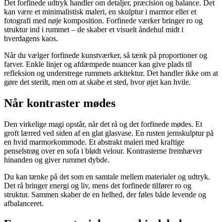
Det forfinede udtryk handler om detaljer, præcision og balance. Det
kan være et minimalistisk maleri, en skulptur i marmor eller et
fotografi med nøje komposition. Forfinede værker bringer ro og
struktur ind i rummet – de skaber et visuelt åndehul midt i
hverdagens kaos.
Når du vælger forfinede kunstværker, så tænk på proportioner og
farver. Enkle linjer og afdæmpede nuancer kan give plads til
refleksion og understrege rummets arkitektur. Det handler ikke om at
gøre det sterilt, men om at skabe et sted, hvor øjet kan hvile.
Når kontraster mødes
Den virkelige magi opstår, når det rå og det forfinede mødes. Et
groft lærred ved siden af en glat glasvase. En rusten jernskulptur på
en hvid marmorkommode. Et abstrakt maleri med kraftige
penselstrøg over en sofa i blødt velour. Kontrasterne fremhæver
hinanden og giver rummet dybde.
Du kan tænke på det som en samtale mellem materialer og udtryk.
Det rå bringer energi og liv, mens det forfinede tilfører ro og
struktur. Sammen skaber de en helhed, der føles både levende og
afbalanceret.