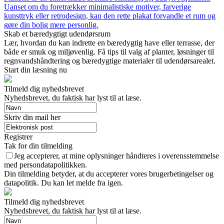
Uanset om du foretrækker minimalistiske motiver, farverige
kunsttryk eller retrodesign, kan den rette plakat forvandle et rum og
gøre din bolig mere personlig.
Skab et bæredygtigt udendørsrum
Lær, hvordan du kan indrette en bæredygtig have eller terrasse, der
både er smuk og miljøvenlig. Få tips til valg af planter, løsninger til
regnvandshåndtering og bæredygtige materialer til udendørsarealet.
Start din læsning nu
Tilmeld dig nyhedsbrevet
Nyhedsbrevet, du faktisk har lyst til at læse.
Skriv din mail her
Registrer
Tak for din tilmelding
Jeg accepterer, at mine oplysninger håndteres i overensstemmelse
med persondatapolitikken.
Din tilmelding betyder, at du accepterer vores brugerbetingelser og
datapolitik. Du kan let melde fra igen.
Tilmeld dig nyhedsbrevet
Nyhedsbrevet, du faktisk har lyst til at læse.