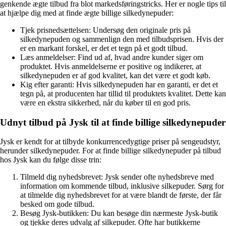
genkende ægte tilbud fra blot markedsføringstricks. Her er nogle tips til
at hjælpe dig med at finde ægte billige silkedynepuder:
Tjek prisnedsættelsen: Undersøg den originale pris på
silkedynepuden og sammenlign den med tilbudsprisen. Hvis der
er en markant forskel, er det et tegn på et godt tilbud.
Læs anmeldelser: Find ud af, hvad andre kunder siger om
produktet. Hvis anmeldelserne er positive og indikerer, at
silkedynepuden er af god kvalitet, kan det være et godt køb.
Kig efter garanti: Hvis silkedynepuden har en garanti, er det et
tegn på, at producenten har tillid til produktets kvalitet. Dette kan
være en ekstra sikkerhed, når du køber til en god pris.
Udnyt tilbud på Jysk til at finde billige silkedynepuder
Jysk er kendt for at tilbyde konkurrencedygtige priser på sengeudstyr,
herunder silkedynepuder. For at finde billige silkedynepuder på tilbud
hos Jysk kan du følge disse trin:
Tilmeld dig nyhedsbrevet: Jysk sender ofte nyhedsbreve med
information om kommende tilbud, inklusive silkepuder. Sørg for
at tilmelde dig nyhedsbrevet for at være blandt de første, der får
besked om gode tilbud.
Besøg Jysk-butikken: Du kan besøge din nærmeste Jysk-butik
og tjekke deres udvalg af silkepuder. Ofte har butikkerne