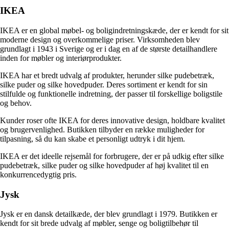
IKEA
IKEA er en global møbel- og boligindretningskæde, der er kendt for sit
moderne design og overkommelige priser. Virksomheden blev
grundlagt i 1943 i Sverige og er i dag en af de største detailhandlere
inden for møbler og interiørprodukter.
IKEA har et bredt udvalg af produkter, herunder silke pudebetræk,
silke puder og silke hovedpuder. Deres sortiment er kendt for sin
stilfulde og funktionelle indretning, der passer til forskellige boligstile
og behov.
Kunder roser ofte IKEA for deres innovative design, holdbare kvalitet
og brugervenlighed. Butikken tilbyder en række muligheder for
tilpasning, så du kan skabe et personligt udtryk i dit hjem.
IKEA er det ideelle rejsemål for forbrugere, der er på udkig efter silke
pudebetræk, silke puder og silke hovedpuder af høj kvalitet til en
konkurrencedygtig pris.
Jysk
Jysk er en dansk detailkæde, der blev grundlagt i 1979. Butikken er
kendt for sit brede udvalg af møbler, senge og boligtilbehør til