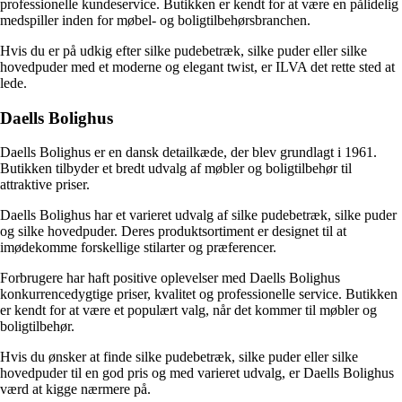
professionelle kundeservice. Butikken er kendt for at være en pålidelig
medspiller inden for møbel- og boligtilbehørsbranchen.
Hvis du er på udkig efter silke pudebetræk, silke puder eller silke
hovedpuder med et moderne og elegant twist, er ILVA det rette sted at
lede.
Daells Bolighus
Daells Bolighus er en dansk detailkæde, der blev grundlagt i 1961.
Butikken tilbyder et bredt udvalg af møbler og boligtilbehør til
attraktive priser.
Daells Bolighus har et varieret udvalg af silke pudebetræk, silke puder
og silke hovedpuder. Deres produktsortiment er designet til at
imødekomme forskellige stilarter og præferencer.
Forbrugere har haft positive oplevelser med Daells Bolighus
konkurrencedygtige priser, kvalitet og professionelle service. Butikken
er kendt for at være et populært valg, når det kommer til møbler og
boligtilbehør.
Hvis du ønsker at finde silke pudebetræk, silke puder eller silke
hovedpuder til en god pris og med varieret udvalg, er Daells Bolighus
værd at kigge nærmere på.