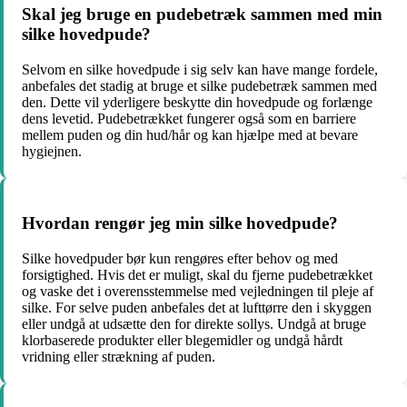
Skal jeg bruge en pudebetræk sammen med min
silke hovedpude?
Selvom en silke hovedpude i sig selv kan have mange fordele,
anbefales det stadig at bruge et silke pudebetræk sammen med
den. Dette vil yderligere beskytte din hovedpude og forlænge
dens levetid. Pudebetrækket fungerer også som en barriere
mellem puden og din hud/hår og kan hjælpe med at bevare
hygiejnen.
Hvordan rengør jeg min silke hovedpude?
Silke hovedpuder bør kun rengøres efter behov og med
forsigtighed. Hvis det er muligt, skal du fjerne pudebetrækket
og vaske det i overensstemmelse med vejledningen til pleje af
silke. For selve puden anbefales det at lufttørre den i skyggen
eller undgå at udsætte den for direkte sollys. Undgå at bruge
klorbaserede produkter eller blegemidler og undgå hårdt
vridning eller strækning af puden.