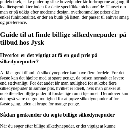
pudebetræk, silke puder og silke hovedpuder får forbrugerne adgang til
kvalitetsprodukter inden for dette specifikke nicheområde. Uanset om
man er på udkig efter moderne design, overkommelige priser eller
enkel funktionalitet, er der en butik på listen, der passer til enhver smag
og præference.
Guide til at finde billige silkedynepuder på
tilbud hos Jysk
Hvorfor er det vigtigt at få en god pris på
silkedynepuder?
At få et godt tilbud på silkedynepuder kan have flere fordele. For det
første kan det hjælpe med at spare penge, da prisen normalt er lavere
end sædvanligt. For det andet får man mulighed for at købe flere
silkedynepuder til samme pris, hvilket er ideelt, hvis man ønsker at
udskifte eller tilføje puder til forskellige rum i hjemmet. Derudover kan
det også være en god mulighed for at prøve silkedynepuder af for
første gang, uden at bruge for mange penge.
Sådan genkender du ægte billige silkedynepuder
Når du søger efter billige silkedynepuder, er det vigtigt at kunne