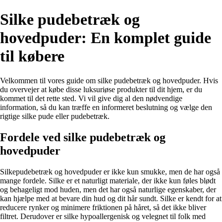
Silke pudebetræk og
hovedpuder: En komplet guide
til købere
Velkommen til vores guide om silke pudebetræk og hovedpuder. Hvis
du overvejer at købe disse luksuriøse produkter til dit hjem, er du
kommet til det rette sted. Vi vil give dig al den nødvendige
information, så du kan træffe en informeret beslutning og vælge den
rigtige silke pude eller pudebetræk.
Fordele ved silke pudebetræk og
hovedpuder
Silkepudebetræk og hovedpuder er ikke kun smukke, men de har også
mange fordele. Silke er et naturligt materiale, der ikke kun føles blødt
og behageligt mod huden, men det har også naturlige egenskaber, der
kan hjælpe med at bevare din hud og dit hår sundt. Silke er kendt for at
reducere rynker og minimere friktionen på håret, så det ikke bliver
filtret. Derudover er silke hypoallergenisk og velegnet til folk med