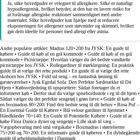
Ja, silke hovedpuder er velegnet til allergikere. Silke er naturligt
hypoallergenisk, hvilket betyder, at den har en lavere risiko for
at forårsage allergiske reaktioner sammenlignet med andre
materialer. Silke hovedpuder kan hjælpe med at reducere
eksponeringen for allergener som støvmider og skimmel, hvilket
gør dem ideelle for personer med allergi eller astma.
Andre populære artikler:
Madras 120×200 fra JYSK: En guide til
købere
•
Guide til køb af en grå kommode
•
Guide til køb af en grå
kommode
•
Picnictæppe: Hvordan vælger du det bedste vandtætte
picnictæppe hos JYSK
•
Rullegardiner til mørklægning: En praktisk
guide til at vælge det rette produkt
•
En guide til at vælge det rette
skohorn hos JYSK
•
Fold ud seng – en fantastisk løsning til
gæsteværelset
•
Jysk Egedal Sofa: Den Perfekte Sæderække til Dit
Hjem
•
Købsvejledning til opsprættere: Sådan foretager du et
informeret køb
•
Derfor skal du vælge spisebordsstole i eg til dit hjem
•
Sådan vælger du det perfekte sengetøj i grøn farve
•
Guide til køb af
en boxmadras 80×200: Find den bedste seng til dit behov
•
Rosa Puf –
En Essential Guide til Købere
•
Blå velour gardiner til hjemmet
•
Håndklæder 70×140: En Guide til Potentielle Købere
•
Guide til at
købe Flora Danica dyner og sengetøj
•
Lille skab til væg –
Vægopbevaring med små vægskabe
•
Boxmadras i størrelserne
75×200 og 70×200: En informativ guide til køberen
•
En dybdegående
guide til arbejdsmuligheder i Danmark