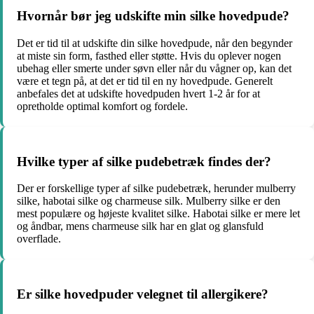
Hvornår bør jeg udskifte min silke hovedpude?
Det er tid til at udskifte din silke hovedpude, når den begynder
at miste sin form, fasthed eller støtte. Hvis du oplever nogen
ubehag eller smerte under søvn eller når du vågner op, kan det
være et tegn på, at det er tid til en ny hovedpude. Generelt
anbefales det at udskifte hovedpuden hvert 1-2 år for at
opretholde optimal komfort og fordele.
Hvilke typer af silke pudebetræk findes der?
Der er forskellige typer af silke pudebetræk, herunder mulberry
silke, habotai silke og charmeuse silk. Mulberry silke er den
mest populære og højeste kvalitet silke. Habotai silke er mere let
og åndbar, mens charmeuse silk har en glat og glansfuld
overflade.
Er silke hovedpuder velegnet til allergikere?