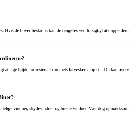
avs. Hvis de bliver beskidte, kan de rengøres ved forsigtigt at duppe d
gardinerne?
tigt at tage højde for resten af ​​rummets farveskema og stil. Du kan over
diner?
mindelige vinduer, skydevinduer og buede vinduer. Vær dog opmærksom på,