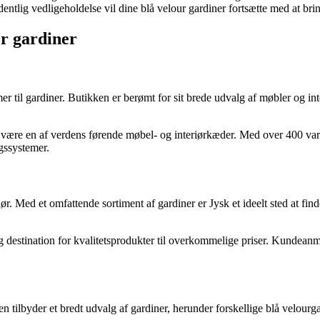
ntlig vedligeholdelse vil dine blå velour gardiner fortsætte med at brin
or gardiner
 til gardiner. Butikken er berømt for sit brede udvalg af møbler og int
at være en af verdens førende møbel- og interiørkæder. Med over 400 va
gssystemer.
riør. Med et omfattende sortiment af gardiner er Jysk et ideelt sted at fi
lig destination for kvalitetsprodukter til overkommelige priser. Kunde
tilbyder et bredt udvalg af gardiner, herunder forskellige blå velourgar