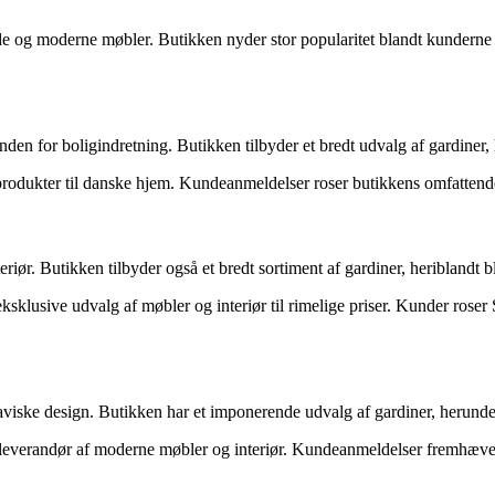
lde og moderne møbler. Butikken nyder stor popularitet blandt kunderne 
den for boligindretning. Butikken tilbyder et bredt udvalg af gardiner, 
sprodukter til danske hjem. Kundeanmeldelser roser butikkens omfattende
r. Butikken tilbyder også et bredt sortiment af gardiner, heriblandt blå
eksklusive udvalg af møbler og interiør til rimelige priser. Kunder rose
aviske design. Butikken har et imponerende udvalg af gardiner, herunder
nde leverandør af moderne møbler og interiør. Kundeanmeldelser fremhæ