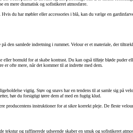
abe en mere dramatisk og sofistikeret atmosfære.
. Hvis du har møbler eller accessories i blå, kan du vælge en gardinfa
ænke på den samlede indretning i rummet. Velour er et materiale, der til
ke eller bomuld for at skabe kontrast. Du kan også tilføje bløde puder 
re er ofte mere, når det kommer til at indrette med dem.
ligeholdelse vigtig. Støv og snavs har en tendens til at samle sig på vel
ter, bør du forsigtigt tørre dem af med en fugtig klud.
lere producentens instruktioner for at sikre korrekt pleje. De fleste vel
bløde tekstur og raffinerede udseende skaber en smuk og sofistikeret at