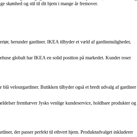
ge skønhed og stil til dit hjem i mange år fremover.
eriør, herunder gardiner. IKEA tilbyder et væld af gardinmuligheder,
rehuse globalt har IKEA en solid position på markedet. Kunder roser
nde blå velourgardiner. Butikken tilbyder også et bredt udvalg af gardiner
anmeldelser fremhæver Jysks venlige kundeservice, holdbare produkter og
diner, der passer perfekt til ethvert hjem. Produktudvalget inkluderer