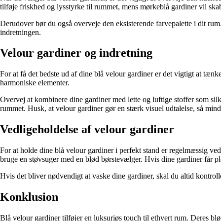
tilføje friskhed og lysstyrke til rummet, mens mørkeblå gardiner vil sk
Derudover bør du også overveje den eksisterende farvepalette i dit rum
indretningen.
Velour gardiner og indretning
For at få det bedste ud af dine blå velour gardiner er det vigtigt at t
harmoniske elementer.
Overvej at kombinere dine gardiner med lette og luftige stoffer som sil
rummet. Husk, at velour gardiner gør en stærk visuel udtalelse, så mind
Vedligeholdelse af velour gardiner
For at holde dine blå velour gardiner i perfekt stand er regelmæssig ved
bruge en støvsuger med en blød børstevælger. Hvis dine gardiner får plet
Hvis det bliver nødvendigt at vaske dine gardiner, skal du altid kontrol
Konklusion
Blå velour gardiner tilføjer en luksuriøs touch til ethvert rum. Deres 