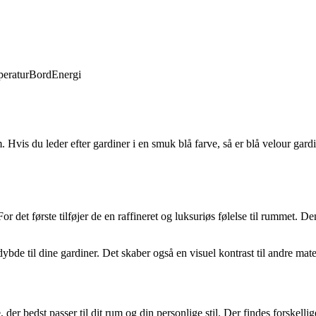
eratur
Bord
Energi
 Hvis du leder efter gardiner i en smuk blå farve, så er blå velour gardine
or det første tilføjer de en raffineret og luksuriøs følelse til rummet. 
 dybde til dine gardiner. Det skaber også en visuel kontrast til andre mat
der bedst passer til dit rum og din personlige stil. Der findes forskellig