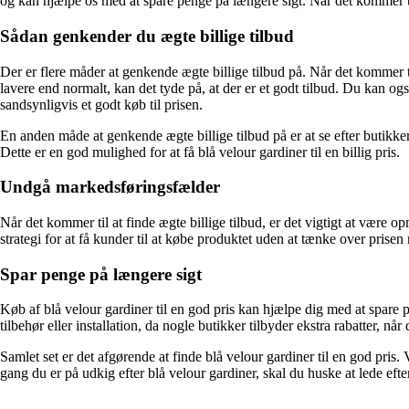
og kan hjælpe os med at spare penge på længere sigt. Når det kommer t
Sådan genkender du ægte billige tilbud
Der er flere måder at genkende ægte billige tilbud på. Når det kommer t
lavere end normalt, kan det tyde på, at der er et godt tilbud. Du kan og
sandsynligvis et godt køb til prisen.
En anden måde at genkende ægte billige tilbud på er at se efter butikker,
Dette er en god mulighed for at få blå velour gardiner til en billig pris.
Undgå markedsføringsfælder
Når det kommer til at finde ægte billige tilbud, er det vigtigt at vær
strategi for at få kunder til at købe produktet uden at tænke over prisen 
Spar penge på længere sigt
Køb af blå velour gardiner til en god pris kan hjælpe dig med at spare
tilbehør eller installation, da nogle butikker tilbyder ekstra rabatter,
Samlet set er det afgørende at finde blå velour gardiner til en god pris
gang du er på udkig efter blå velour gardiner, skal du huske at lede eft