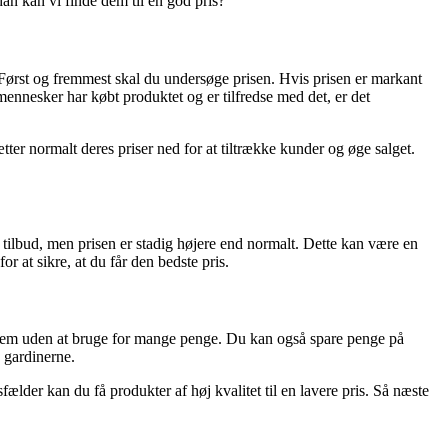
an kan vi finde dem til en god pris?
. Først og fremmest skal du undersøge prisen. Hvis prisen er markant
mennesker har købt produktet og er tilfredse med det, er det
tter normalt deres priser ned for at tiltrække kunder og øge salget.
tilbud, men prisen er stadig højere end normalt. Dette kan være en
or at sikre, at du får den bedste pris.
t hjem uden at bruge for mange penge. Du kan også spare penge på
d gardinerne.
lder kan du få produkter af høj kvalitet til en lavere pris. Så næste