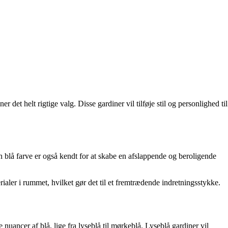
r det helt rigtige valg. Disse gardiner vil tilføje stil og personlighed til
Den blå farve er også kendt for at skabe en afslappende og beroligende
erialer i rummet, hvilket gør det til et fremtrædende indretningsstykke.
e nuancer af blå, lige fra lyseblå til mørkeblå. Lyseblå gardiner vil