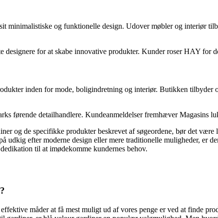
t minimalistiske og funktionelle design. Udover møbler og interiør til
esignere for at skabe innovative produkter. Kunder roser HAY for dets 
kter inden for mode, boligindretning og interiør. Butikken tilbyder og
arks førende detailhandlere. Kundeanmeldelser fremhæver Magasins luk
er og de specifikke produkter beskrevet af søgeordene, bør det være let
på udkig efter moderne design eller mere traditionelle muligheder, er de
og dedikation til at imødekomme kundernes behov.
?
s?
st effektive måder at få mest muligt ud af vores penge er ved at finde pr