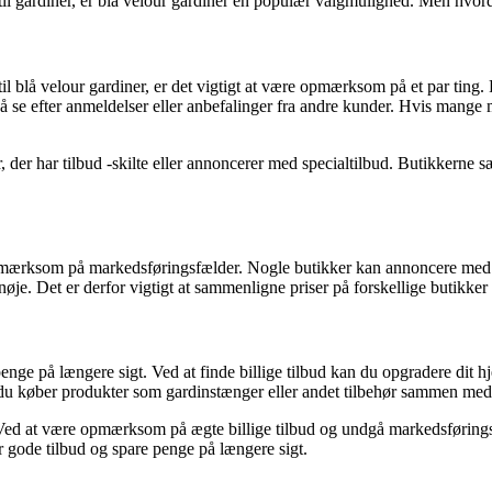
il gardiner, er blå velour gardiner en populær valgmulighed. Men hvord
il blå velour gardiner, er det vigtigt at være opmærksom på et par ting
så se efter anmeldelser eller anbefalinger fra andre kunder. Hvis mange 
 der har tilbud -skilte eller annoncerer med specialtilbud. Butikkerne sæ
e opmærksom på markedsføringsfælder. Nogle butikker kan annoncere med 
nøje. Det er derfor vigtigt at sammenligne priser på forskellige butikker f
 penge på længere sigt. Ved at finde billige tilbud kan du opgradere di
 når du køber produkter som gardinstænger eller andet tilbehør sammen me
. Ved at være opmærksom på ægte billige tilbud og undgå markedsføringsfæ
er gode tilbud og spare penge på længere sigt.