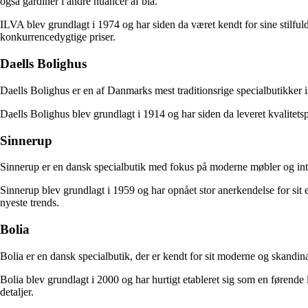
også gardiner i andre nuancer af blå.
ILVA blev grundlagt i 1974 og har siden da været kendt for sine stilfu
konkurrencedygtige priser.
Daells Bolighus
Daells Bolighus er en af Danmarks mest traditionsrige specialbutikker in
Daells Bolighus blev grundlagt i 1914 og har siden da leveret kvalitet
Sinnerup
Sinnerup er en dansk specialbutik med fokus på moderne møbler og interiø
Sinnerup blev grundlagt i 1959 og har opnået stor anerkendelse for sit 
nyeste trends.
Bolia
Bolia er en dansk specialbutik, der er kendt for sit moderne og skandin
Bolia blev grundlagt i 2000 og har hurtigt etableret sig som en føre
detaljer.