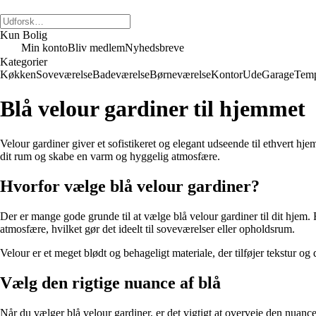
Kun Bolig
Min konto
Bliv medlem
Nyhedsbreve
Kategorier
Køkken
Soveværelse
Badeværelse
Børneværelse
Kontor
Ude
Garage
Temp
Blå velour gardiner til hjemmet
Velour gardiner giver et sofistikeret og elegant udseende til ethvert hjem.
dit rum og skabe en varm og hyggelig atmosfære.
Hvorfor vælge blå velour gardiner?
Der er mange gode grunde til at vælge blå velour gardiner til dit hjem. F
atmosfære, hvilket gør det ideelt til soveværelser eller opholdsrum.
Velour er et meget blødt og behageligt materiale, der tilføjer tekstur og
Vælg den rigtige nuance af blå
Når du vælger blå velour gardiner, er det vigtigt at overveje den nuance, 