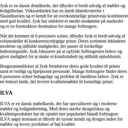
Jysk er en dansk detailkæde, der tilbyder et bredt udvalg af møbler og
boligtilbehør. Virksomheden har en stærk tilstedeværelse i
Skandinavien og er kendt for sit overkommelige prisniveau kombineret
med god kvalitet. Jysk har etableret et stærkt omdømme på markedet
og er en foretrukken destination for mange forbrugere.
Når det kommer til 6 personers sofaer, tilbyder Jysk et bredt udvalg af
sofamodeller til konkurrencedygtige priser. Deres sortiment inkluderer
moderne og stilfulde muligheder, der passer til forskellige
indretningsstile. Jysk fokuserer på at opfylde forbrugernes behov og
giver mulighed for at skabe et komfortabelt og stilfuldt opholdsrum.
Brugeranmeldelser af Jysk fremhæver deres gode kvalitet til prisen
samt et venligt og hjælpsomt personale. Mange forbrugere finder deres
6 personers sofaer behagelige og perfekte til familiens behov. Jysk er
en betroet butik, der leverer kvalitetsmøbler til fornuftige priser.
ILVA
ILVA er en dansk møbelkæde, der har specialiseret sig i moderne
møbler og boligindretning. Med deres stærke designfokus og
kvalitetsprodukter har de opnået stor popularitet blandt forbrugere.
ILVA søger konstant at tilbyde de nyeste trends og designs inden for
møbler og levere produkter af høj kvalitet.