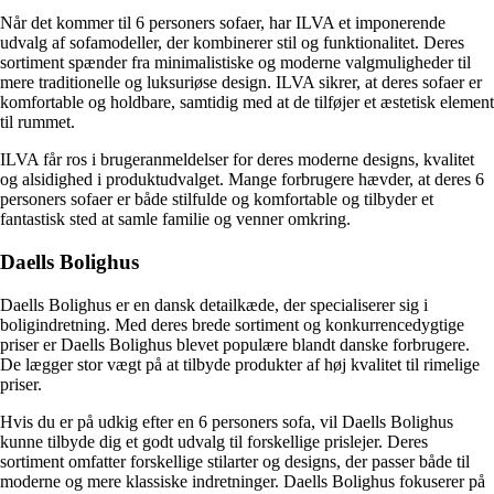
Når det kommer til 6 personers sofaer, har ILVA et imponerende
udvalg af sofamodeller, der kombinerer stil og funktionalitet. Deres
sortiment spænder fra minimalistiske og moderne valgmuligheder til
mere traditionelle og luksuriøse design. ILVA sikrer, at deres sofaer er
komfortable og holdbare, samtidig med at de tilføjer et æstetisk element
til rummet.
ILVA får ros i brugeranmeldelser for deres moderne designs, kvalitet
og alsidighed i produktudvalget. Mange forbrugere hævder, at deres 6
personers sofaer er både stilfulde og komfortable og tilbyder et
fantastisk sted at samle familie og venner omkring.
Daells Bolighus
Daells Bolighus er en dansk detailkæde, der specialiserer sig i
boligindretning. Med deres brede sortiment og konkurrencedygtige
priser er Daells Bolighus blevet populære blandt danske forbrugere.
De lægger stor vægt på at tilbyde produkter af høj kvalitet til rimelige
priser.
Hvis du er på udkig efter en 6 personers sofa, vil Daells Bolighus
kunne tilbyde dig et godt udvalg til forskellige prislejer. Deres
sortiment omfatter forskellige stilarter og designs, der passer både til
moderne og mere klassiske indretninger. Daells Bolighus fokuserer på