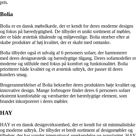
pris.
Bolia
Bolia er en dansk møbelkæde, der er kendt for deres moderne designs
og fokus på bæredygtighed. De tilbyder et unikt sortiment af møbler,
der er både æstetisk tiltalende og miljøvenlige. Bolia stræber efter at
skabe produkter af høj kvalitet, der er skabt med omtanke.
Bolia tilbyder også et udvalg af 6 personers sofaer, der harmonerer
med deres designæstetik og bæredygtige tilgang. Deres sofamodeller er
moderne og stilfulde med fokus på komfort og funktionalitet. Bolia
prioriterer både kvalitet og et æstetisk udtryk, der passer til deres
kunders smag.
Brugeranmeldelser af Bolia bekræfter deres produkters høje kvalitet og
innovative design. Mange forbrugere finder deres 6 personers sofaer
ekstremt komfortable og værdsætter det bæredygtige element, som
brandet inkorporerer i deres møbler.
HAY
HAY er en dansk designvirksomhed, der er kendt for sit minimalistiske
og moderne udtryk. De tilbyder et bredt sortiment af designmøbler og
tilbehør, der har vundet international anerkendelse og popularitet. HAY