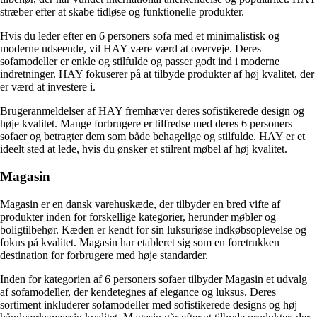
stræber efter at skabe tidløse og funktionelle produkter.
Hvis du leder efter en 6 personers sofa med et minimalistisk og
moderne udseende, vil HAY være værd at overveje. Deres
sofamodeller er enkle og stilfulde og passer godt ind i moderne
indretninger. HAY fokuserer på at tilbyde produkter af høj kvalitet, der
er værd at investere i.
Brugeranmeldelser af HAY fremhæver deres sofistikerede design og
høje kvalitet. Mange forbrugere er tilfredse med deres 6 personers
sofaer og betragter dem som både behagelige og stilfulde. HAY er et
ideelt sted at lede, hvis du ønsker et stilrent møbel af høj kvalitet.
Magasin
Magasin er en dansk varehuskæde, der tilbyder en bred vifte af
produkter inden for forskellige kategorier, herunder møbler og
boligtilbehør. Kæden er kendt for sin luksuriøse indkøbsoplevelse og
fokus på kvalitet. Magasin har etableret sig som en foretrukken
destination for forbrugere med høje standarder.
Inden for kategorien af 6 personers sofaer tilbyder Magasin et udvalg
af sofamodeller, der kendetegnes af elegance og luksus. Deres
sortiment inkluderer sofamodeller med sofistikerede designs og høj