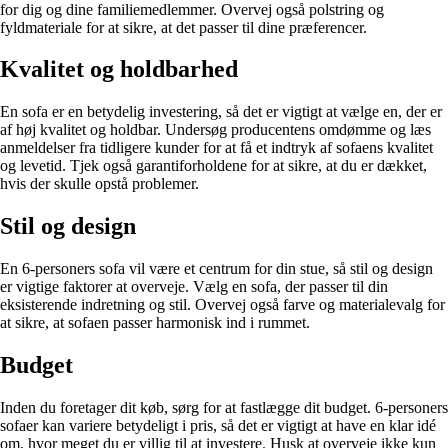
for dig og dine familiemedlemmer. Overvej også polstring og
fyldmateriale for at sikre, at det passer til dine præferencer.
Kvalitet og holdbarhed
En sofa er en betydelig investering, så det er vigtigt at vælge en, der er
af høj kvalitet og holdbar. Undersøg producentens omdømme og læs
anmeldelser fra tidligere kunder for at få et indtryk af sofaens kvalitet
og levetid. Tjek også garantiforholdene for at sikre, at du er dækket,
hvis der skulle opstå problemer.
Stil og design
En 6-personers sofa vil være et centrum for din stue, så stil og design
er vigtige faktorer at overveje. Vælg en sofa, der passer til din
eksisterende indretning og stil. Overvej også farve og materialevalg for
at sikre, at sofaen passer harmonisk ind i rummet.
Budget
Inden du foretager dit køb, sørg for at fastlægge dit budget. 6-personers
sofaer kan variere betydeligt i pris, så det er vigtigt at have en klar idé
om, hvor meget du er villig til at investere. Husk at overveje ikke kun