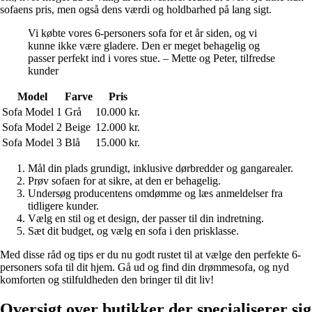
sofaens pris, men også dens værdi og holdbarhed på lang sigt.
Vi købte vores 6-personers sofa for et år siden, og vi
kunne ikke være gladere. Den er meget behagelig og
passer perfekt ind i vores stue. – Mette og Peter, tilfredse
kunder
Model
Farve
Pris
Sofa Model 1
Grå
10.000 kr.
Sofa Model 2
Beige
12.000 kr.
Sofa Model 3
Blå
15.000 kr.
Mål din plads grundigt, inklusive dørbredder og gangarealer.
Prøv sofaen for at sikre, at den er behagelig.
Undersøg producentens omdømme og læs anmeldelser fra
tidligere kunder.
Vælg en stil og et design, der passer til din indretning.
Sæt dit budget, og vælg en sofa i den prisklasse.
Med disse råd og tips er du nu godt rustet til at vælge den perfekte 6-
personers sofa til dit hjem. Gå ud og find din drømmesofa, og nyd
komforten og stilfuldheden den bringer til dit liv!
Oversigt over butikker der specialiserer sig