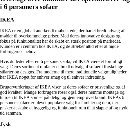
i 6 personers sofaer
IKEA
IKEA er en globalt anerkendt møbelkæde, der har et bredt udvalg af
møbler til overkommelige priser. Med deres innovative designs og
fokus på funktionalitet har de skabt en stærk position på markedet.
Kunden er i centrum hos IKEA, og de stræber altid efter at møde
forbrugernes behov.
Hvis du leder efter en 6 personers sofa, vil IKEA være et fornuftigt
valg. Deres sortiment omfatter et bredt udvalg af sofaer i forskellige
stilarter og designs. Fra moderne til mere traditionelle valgmuligheder
har IKEA noget for enhver smag og til enhver indretning.
Brugervurderinger af IKEA viser, at deres sofaer er prisvenlige og af
god kvalitet. Mange forbrugere roser også deres nemme montage og
tiltroen til IKEA som et pålideligt og gennemprøvet brand. IKEAs 6
personers sofaer er blevet populære valg for familier og dem, der
ønsker at skabe et hyggeligt og funktionelt rum til at slappe af og nyde
tid sammen.
Jysk