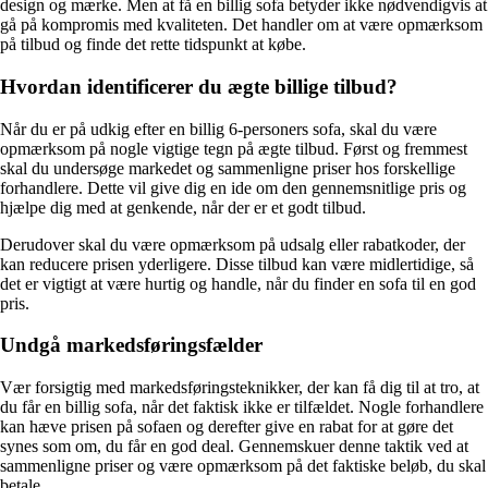
design og mærke. Men at få en billig sofa betyder ikke nødvendigvis at
gå på kompromis med kvaliteten. Det handler om at være opmærksom
på tilbud og finde det rette tidspunkt at købe.
Hvordan identificerer du ægte billige tilbud?
Når du er på udkig efter en billig 6-personers sofa, skal du være
opmærksom på nogle vigtige tegn på ægte tilbud. Først og fremmest
skal du undersøge markedet og sammenligne priser hos forskellige
forhandlere. Dette vil give dig en ide om den gennemsnitlige pris og
hjælpe dig med at genkende, når der er et godt tilbud.
Derudover skal du være opmærksom på udsalg eller rabatkoder, der
kan reducere prisen yderligere. Disse tilbud kan være midlertidige, så
det er vigtigt at være hurtig og handle, når du finder en sofa til en god
pris.
Undgå markedsføringsfælder
Vær forsigtig med markedsføringsteknikker, der kan få dig til at tro, at
du får en billig sofa, når det faktisk ikke er tilfældet. Nogle forhandlere
kan hæve prisen på sofaen og derefter give en rabat for at gøre det
synes som om, du får en god deal. Gennemskuer denne taktik ved at
sammenligne priser og være opmærksom på det faktiske beløb, du skal
betale.