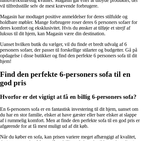
håndværksmæssig kvalitet. Magasin går efter at tilbyde produkter, der
vil tilfredsstille selv de mest krævende forbrugere.
Magasin har modtaget positive anmeldelser for deres stilfulde og
holdbare møbler. Mange forbrugere roser deres 6 personers sofaer for
deres komfort og eksklusivitet. Hvis du ønsker at tilføje et strejf af
luksus til dit hjem, kan Magasin være din destination.
Uanset hvilken butik du vælger, vil du finde et bredt udvalg af 6
personers sofaer, der passer til forskellige stilarter og budgetter. Gå på
opdagelse i disse butikker og find den perfekte 6 personers sofa til dit
hjem!
Find den perfekte 6-personers sofa til en
god pris
Hvorfor er det vigtigt at få en billig 6-personers sofa?
En 6-personers sofa er en fantastisk investering til dit hjem, uanset om
du har en stor familie, elsker at have gæster eller bare elsker at slappe
af i rummelig komfort. Men at finde den perfekte sofa til en god pris er
afgørende for at få mest muligt ud af dit køb.
Når du køber en sofa, kan prisen variere meget afhængigt af kvalitet,