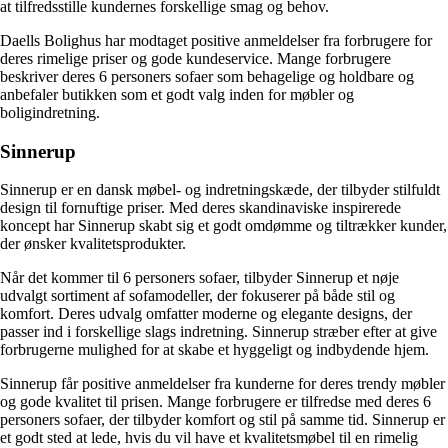
at tilfredsstille kundernes forskellige smag og behov.
Daells Bolighus har modtaget positive anmeldelser fra forbrugere for
deres rimelige priser og gode kundeservice. Mange forbrugere
beskriver deres 6 personers sofaer som behagelige og holdbare og
anbefaler butikken som et godt valg inden for møbler og
boligindretning.
Sinnerup
Sinnerup er en dansk møbel- og indretningskæde, der tilbyder stilfuldt
design til fornuftige priser. Med deres skandinaviske inspirerede
koncept har Sinnerup skabt sig et godt omdømme og tiltrækker kunder,
der ønsker kvalitetsprodukter.
Når det kommer til 6 personers sofaer, tilbyder Sinnerup et nøje
udvalgt sortiment af sofamodeller, der fokuserer på både stil og
komfort. Deres udvalg omfatter moderne og elegante designs, der
passer ind i forskellige slags indretning. Sinnerup stræber efter at give
forbrugerne mulighed for at skabe et hyggeligt og indbydende hjem.
Sinnerup får positive anmeldelser fra kunderne for deres trendy møbler
og gode kvalitet til prisen. Mange forbrugere er tilfredse med deres 6
personers sofaer, der tilbyder komfort og stil på samme tid. Sinnerup er
et godt sted at lede, hvis du vil have et kvalitetsmøbel til en rimelig