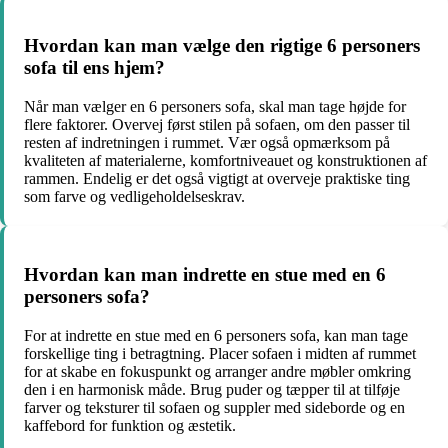
Hvordan kan man vælge den rigtige 6 personers
sofa til ens hjem?
Når man vælger en 6 personers sofa, skal man tage højde for
flere faktorer. Overvej først stilen på sofaen, om den passer til
resten af indretningen i rummet. Vær også opmærksom på
kvaliteten af ​​materialerne, komfortniveauet og konstruktionen af
​​rammen. Endelig er det også vigtigt at overveje praktiske ting
som farve og vedligeholdelseskrav.
Hvordan kan man indrette en stue med en 6
personers sofa?
For at indrette en stue med en 6 personers sofa, kan man tage
forskellige ting i betragtning. Placer sofaen i midten af ​​rummet
for at skabe en fokuspunkt og arranger andre møbler omkring
den i en harmonisk måde. Brug puder og tæpper til at tilføje
farver og teksturer til sofaen og suppler med sideborde og en
kaffebord for funktion og æstetik.