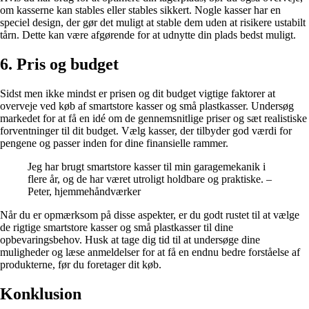
om kasserne kan stables eller stables sikkert. Nogle kasser har en
speciel design, der gør det muligt at stable dem uden at risikere ustabilt
tårn. Dette kan være afgørende for at udnytte din plads bedst muligt.
6. Pris og budget
Sidst men ikke mindst er prisen og dit budget vigtige faktorer at
overveje ved køb af smartstore kasser og små plastkasser. Undersøg
markedet for at få en idé om de gennemsnitlige priser og sæt realistiske
forventninger til dit budget. Vælg kasser, der tilbyder god værdi for
pengene og passer inden for dine finansielle rammer.
Jeg har brugt smartstore kasser til min garagemekanik i
flere år, og de har været utroligt holdbare og praktiske. –
Peter, hjemmehåndværker
Når du er opmærksom på disse aspekter, er du godt rustet til at vælge
de rigtige smartstore kasser og små plastkasser til dine
opbevaringsbehov. Husk at tage dig tid til at undersøge dine
muligheder og læse anmeldelser for at få en endnu bedre forståelse af
produkterne, før du foretager dit køb.
Konklusion