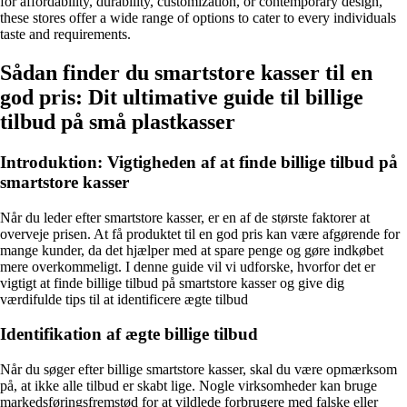
for affordability, durability, customization, or contemporary design,
these stores offer a wide range of options to cater to every individuals
taste and requirements.
Sådan finder du smartstore kasser til en
god pris: Dit ultimative guide til billige
tilbud på små plastkasser
Introduktion: Vigtigheden af ​​at finde billige tilbud på
smartstore kasser
Når du leder efter smartstore kasser, er en af ​​de største faktorer at
overveje prisen. At få produktet til en god pris kan være afgørende for
mange kunder, da det hjælper med at spare penge og gøre indkøbet
mere overkommeligt. I denne guide vil vi udforske, hvorfor det er
vigtigt at finde billige tilbud på smartstore kasser og give dig
værdifulde tips til at identificere ægte tilbud
Identifikation af ægte billige tilbud
Når du søger efter billige smartstore kasser, skal du være opmærksom
på, at ikke alle tilbud er skabt lige. Nogle virksomheder kan bruge
markedsføringsfremstød for at vildlede forbrugere med falske eller