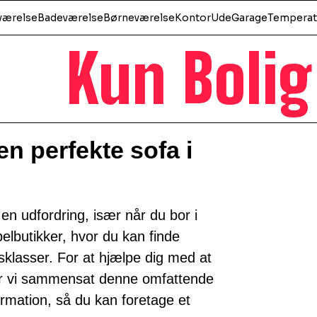
værelse
Badeværelse
Børneværelse
Kontor
Ude
Garage
Temperat
Kun Bolig
n perfekte sofa i
en udfordring, især når du bor i
lbutikker, hvor du kan finde
risklasser. For at hjælpe dig med at
har vi sammensat denne omfattende
formation, så du kan foretage et