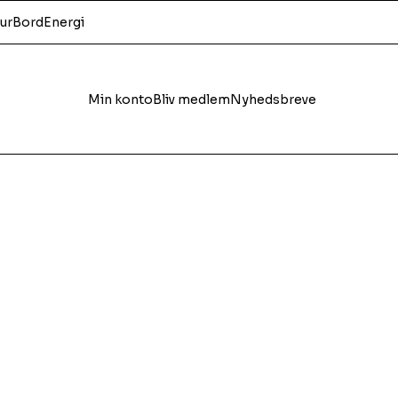
ur
Bord
Energi
Min konto
Bliv medlem
Nyhedsbreve