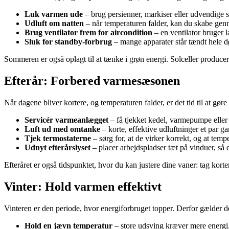
Luk varmen ude
– brug persienner, markiser eller udvendige 
Udluft om natten
– når temperaturen falder, kan du skabe genne
Brug ventilator frem for aircondition
– en ventilator bruger 
Sluk for standby-forbrug
– mange apparater står tændt hele d
Sommeren er også oplagt til at tænke i grøn energi. Solceller produce
Efterår: Forbered varmesæsonen
Når dagene bliver kortere, og temperaturen falder, er det tid til at g
Servicér varmeanlægget
– få tjekket kedel, varmepumpe eller f
Luft ud med omtanke
– korte, effektive udluftninger et par 
Tjek termostaterne
– sørg for, at de virker korrekt, og at temp
Udnyt efterårslyset
– placer arbejdspladser tæt på vinduer, så
Efteråret er også tidspunktet, hvor du kan justere dine vaner: tag ko
Vinter: Hold varmen effektivt
Vinteren er den periode, hvor energiforbruget topper. Derfor gælder 
Hold en jævn temperatur
– store udsving kræver mere energi.