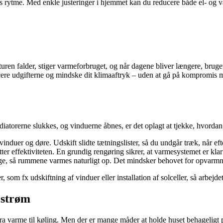
s rytme. Med enkle justeringer i hjemmet kan du reducere både el- og v
turen falder, stiger varmeforbruget, og når dagene bliver længere, brug
cere udgifterne og mindske dit klimaaftryk – uden at gå på kompromis 
adiatorerne slukkes, og vinduerne åbnes, er det oplagt at tjekke, hvordan
vinduer og døre. Udskift slidte tætningslister, så du undgår træk, når eft
er effektiviteten. En grundig rengøring sikrer, at varmesystemet er klar
age, så rummene varmes naturligt op. Det mindsker behovet for opvarm
, som fx udskiftning af vinduer eller installation af solceller, så arbej
 strøm
g fra varme til køling. Men der er mange måder at holde huset behageligt