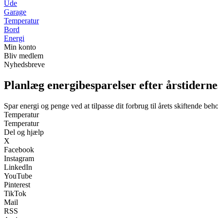
Ude
Garage
Temperatur
Bord
Energi
Min konto
Bliv medlem
Nyhedsbreve
Planlæg energibesparelser efter årstidern
Spar energi og penge ved at tilpasse dit forbrug til årets skiftende beh
Temperatur
Temperatur
Del og hjælp
X
Facebook
Instagram
LinkedIn
YouTube
Pinterest
TikTok
Mail
RSS