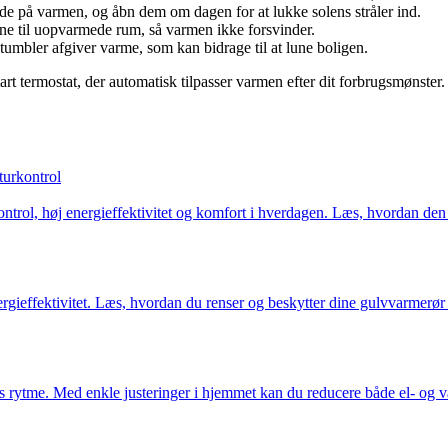
de på varmen, og åbn dem om dagen for at lukke solens stråler ind.
e til uopvarmede rum, så varmen ikke forsvinder.
umbler afgiver varme, som kan bidrage til at lune boligen.
art termostat, der automatisk tilpasser varmen efter dit forbrugsmønster
turkontrol
ntrol, høj energieffektivitet og komfort i hverdagen. Læs, hvordan den 
ieffektivitet. Læs, hvordan du renser og beskytter dine gulvvarmerør m
s rytme. Med enkle justeringer i hjemmet kan du reducere både el- og v