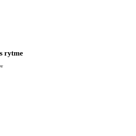
es rytme
ov