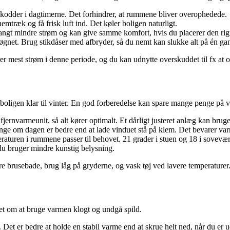
skodder i dagtimerne. Det forhindrer, at rummene bliver overophedede.
mtræk og få frisk luft ind. Det køler boligen naturligt.
langt mindre strøm og kan give samme komfort, hvis du placerer den rigt
øgnet. Brug stikdåser med afbryder, så du nemt kan slukke alt på én ga
rer mest strøm i denne periode, og du kan udnytte overskuddet til fx at 
øre boligen klar til vinter. En god forberedelse kan spare mange penge på
jernvarmeunit, så alt kører optimalt. Et dårligt justeret anlæg kan brug
gange om dagen er bedre end at lade vinduet stå på klem. Det bevarer v
eraturen i rummene passer til behovet. 21 grader i stuen og 18 i sovevære
 du bruger mindre kunstig belysning.
rtere brusebade, brug låg på gryderne, og vask tøj ved lavere temperatu
det om at bruge varmen klogt og undgå spild.
 Det er bedre at holde en stabil varme end at skrue helt ned, når du er