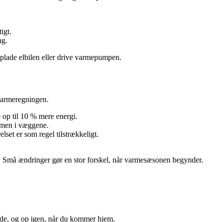
igt.
ng.
oplade elbilen eller drive varmepumpen.
 varmeregningen.
e op til 10 % mere energi.
armen i væggene.
lset er som regel tilstrækkeligt.
rer. Små ændringer gør en stor forskel, når varmesæsonen begynder.
 ude, og op igen, når du kommer hjem.