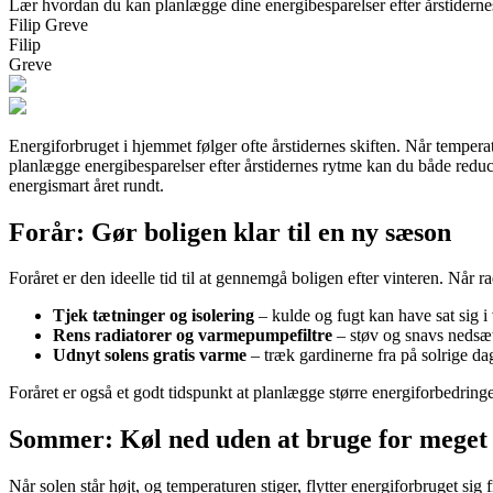
Lær hvordan du kan planlægge dine energibesparelser efter årstiderne
Filip Greve
Filip
Greve
Energiforbruget i hjemmet følger ofte årstidernes skiften. Når tempera
planlægge energibesparelser efter årstidernes rytme kan du både redu
energismart året rundt.
Forår: Gør boligen klar til en ny sæson
Foråret er den ideelle tid til at gennemgå boligen efter vinteren. Når r
Tjek tætninger og isolering
– kulde og fugt kan have sat sig i 
Rens radiatorer og varmepumpefiltre
– støv og snavs nedsætt
Udnyt solens gratis varme
– træk gardinerne fra på solrige d
Foråret er også et godt tidspunkt at planlægge større energiforbedringer
Sommer: Køl ned uden at bruge for meget
Når solen står højt, og temperaturen stiger, flytter energiforbruget si