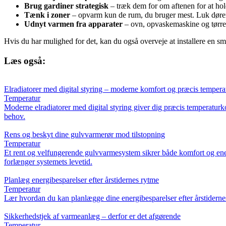
Brug gardiner strategisk
– træk dem for om aftenen for at hol
Tænk i zoner
– opvarm kun de rum, du bruger mest. Luk døren
Udnyt varmen fra apparater
– ovn, opvaskemaskine og tørret
Hvis du har mulighed for det, kan du også overveje at installere en sm
Læs også:
Elradiatorer med digital styring – moderne komfort og præcis tempera
Temperatur
Moderne elradiatorer med digital styring giver dig præcis temperaturko
behov.
Rens og beskyt dine gulvvarmerør mod tilstopning
Temperatur
Et rent og velfungerende gulvvarmesystem sikrer både komfort og energ
forlænger systemets levetid.
Planlæg energibesparelser efter årstidernes rytme
Temperatur
Lær hvordan du kan planlægge dine energibesparelser efter årstiderne
Sikkerhedstjek af varmeanlæg – derfor er det afgørende
Temperatur