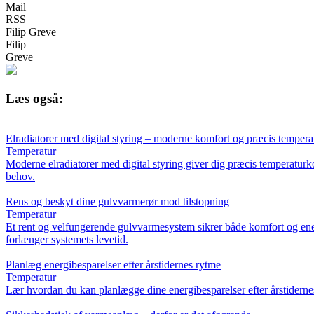
Mail
RSS
Filip Greve
Filip
Greve
Læs også:
Elradiatorer med digital styring – moderne komfort og præcis tempera
Temperatur
Moderne elradiatorer med digital styring giver dig præcis temperaturko
behov.
Rens og beskyt dine gulvvarmerør mod tilstopning
Temperatur
Et rent og velfungerende gulvvarmesystem sikrer både komfort og energ
forlænger systemets levetid.
Planlæg energibesparelser efter årstidernes rytme
Temperatur
Lær hvordan du kan planlægge dine energibesparelser efter årstiderne