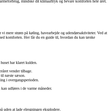
armeforbrug, mindske dit klimaaftryk og bevare komforten hele året.
er vi mere strøm på køling, havearbejde og udendørsaktiviteter. Ved at
med komforten. Her får du en guide til, hvordan du kan tænke
 huset har klaret kulden.
eråret vender tilbage.
 til næste sæson.
ning i overgangsperioden.
det kan udføres i de varme måneder.
 på uden at lade elregningen eksplodere.