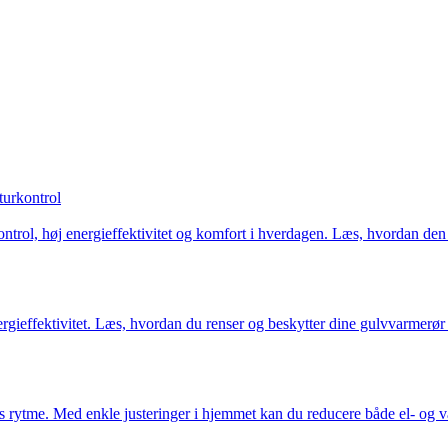
turkontrol
ntrol, høj energieffektivitet og komfort i hverdagen. Læs, hvordan den 
ieffektivitet. Læs, hvordan du renser og beskytter dine gulvvarmerør m
s rytme. Med enkle justeringer i hjemmet kan du reducere både el- og v