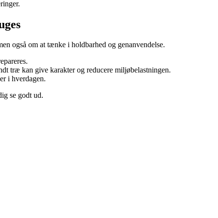
ringer.
uges
men også om at tænke i holdbarhed og genanvendelse.
repareres.
dt træ kan give karakter og reducere miljøbelastningen.
er i hverdagen.
dig se godt ud.