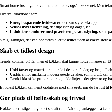
Smart home-løsninger bliver mere udbredte, også i køkkenet. Men tekno
Overvej funktioner som:
Energibesparende hvidevarer
, der kan styres via app.
Sensorstyret belysning
, der tilpasser sig dagslyset.
Induktionskomfurer med præcis temperaturstyring
, som spa
Vælg løsninger, der kan opdateres eller udskiftes uden at kræve store æ
Skab et tidløst design
Trends kommer og går, men et køkken skal kunne holde i mange år. Et ti
Hold farver og materialer neutrale i de store flader, og brug tilbeh
Undgå alt for markante modeprægede detaljer, som hurtigt kan v
Tænk i klassiske proportioner og enkle linjer – det giver ro og ba
Et tidløst køkken kan nemt opdateres med små greb, når du får lyst til f
Gør plads til fællesskab og trivsel
Køkkenet er i stigende grad et socialt rum. Når du planlægger, så tæn