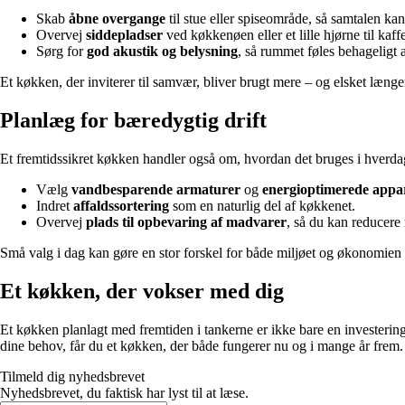
Skab
åbne overgange
til stue eller spiseområde, så samtalen ka
Overvej
siddepladser
ved køkkenøen eller et lille hjørne til ka
Sørg for
god akustik og belysning
, så rummet føles behageligt a
Et køkken, der inviterer til samvær, bliver brugt mere – og elsket længe
Planlæg for bæredygtig drift
Et fremtidssikret køkken handler også om, hvordan det bruges i hverda
Vælg
vandbesparende armaturer
og
energioptimerede appa
Indret
affaldssortering
som en naturlig del af køkkenet.
Overvej
plads til opbevaring af madvarer
, så du kan reducere
Små valg i dag kan gøre en stor forskel for både miljøet og økonomien 
Et køkken, der vokser med dig
Et køkken planlagt med fremtiden i tankerne er ikke bare en investering
dine behov, får du et køkken, der både fungerer nu og i mange år frem.
Tilmeld dig nyhedsbrevet
Nyhedsbrevet, du faktisk har lyst til at læse.