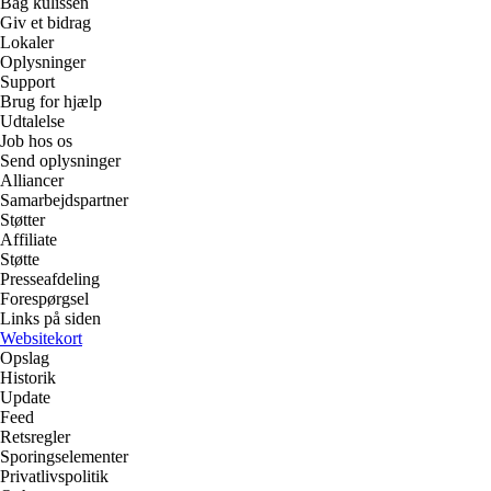
Bag kulissen
Giv et bidrag
Lokaler
Oplysninger
Support
Brug for hjælp
Udtalelse
Job hos os
Send oplysninger
Alliancer
Samarbejdspartner
Støtter
Affiliate
Støtte
Presseafdeling
Forespørgsel
Links på siden
Websitekort
Opslag
Historik
Update
Feed
Retsregler
Sporingselementer
Privatlivspolitik