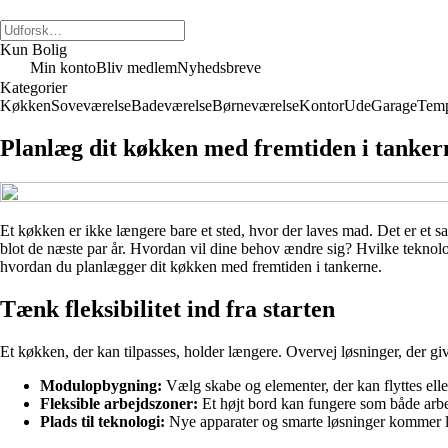
Kun Bolig
Min konto
Bliv medlem
Nyhedsbreve
Kategorier
Køkken
Soveværelse
Badeværelse
Børneværelse
Kontor
Ude
Garage
Temp
Planlæg dit køkken med fremtiden i tanker
Et køkken er ikke længere bare et sted, hvor der laves mad. Det er et 
blot de næste par år. Hvordan vil dine behov ændre sig? Hvilke teknolog
hvordan du planlægger dit køkken med fremtiden i tankerne.
Tænk fleksibilitet ind fra starten
Et køkken, der kan tilpasses, holder længere. Overvej løsninger, der gi
Modulopbygning:
Vælg skabe og elementer, der kan flyttes elle
Fleksible arbejdszoner:
Et højt bord kan fungere som både arbe
Plads til teknologi:
Nye apparater og smarte løsninger kommer løb