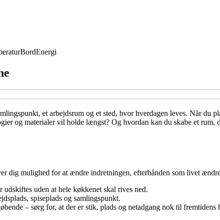
eratur
Bord
Energi
ne
samlingspunkt, et arbejdsrum og et sted, hvor hverdagen leves. Når du p
ier og materialer vil holde længst? Og hvordan kan du skabe et rum, der 
ver dig mulighed for at ændre indretningen, efterhånden som livet ændre
r udskiftes uden at hele køkkenet skal rives ned.
jdsplads, spiseplads og samlingspunkt.
ende – sørg for, at der er stik, plads og netadgang nok til fremtidens 