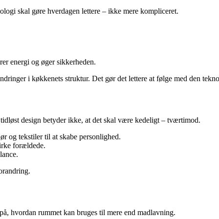
logi skal gøre hverdagen lettere – ikke mere kompliceret.
rer energi og øger sikkerheden.
ndringer i køkkenets struktur. Det gør det lettere at følge med den tekn
dløst design betyder ikke, at det skal være kedeligt – tværtimod.
ør og tekstiler til at skabe personlighed.
irke forældede.
lance.
orandring.
k på, hvordan rummet kan bruges til mere end madlavning.