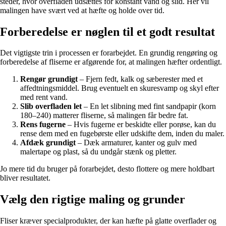
steder, hvor overfladen udsættes for konstant vand og slid. Her vil
malingen have svært ved at hæfte og holde over tid.
Forberedelse er nøglen til et godt resultat
Det vigtigste trin i processen er forarbejdet. En grundig rengøring og
forberedelse af fliserne er afgørende for, at malingen hæfter ordentligt.
Rengør grundigt
– Fjern fedt, kalk og sæberester med et
affedtningsmiddel. Brug eventuelt en skuresvamp og skyl efter
med rent vand.
Slib overfladen let
– En let slibning med fint sandpapir (korn
180–240) matterer fliserne, så malingen får bedre fat.
Rens fugerne
– Hvis fugerne er beskidte eller porøse, kan du
rense dem med en fugebørste eller udskifte dem, inden du maler.
Afdæk grundigt
– Dæk armaturer, kanter og gulv med
malertape og plast, så du undgår stænk og pletter.
Jo mere tid du bruger på forarbejdet, desto flottere og mere holdbart
bliver resultatet.
Vælg den rigtige maling og grunder
Fliser kræver specialprodukter, der kan hæfte på glatte overflader og