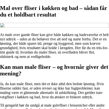
Mal over fliser i køkken og bad – sådan får
du et holdbart resultat
At male over gamle fliser kan give både køkken og badeværelse et helt
nyt udtryk – uden at du behøver rive alt ned og starte forfra. Det er en
løsning, der både sparer tid, penge og byggerod, men som kræver
grundighed, hvis resultatet skal holde i længden. Her får du en trin-for-
trin guide til, hvordan du maler fliser, så overfladen bliver flot,
slidstærk og nem at vedligeholde.
Kan man male fliser – og hvornår giver det
mening?
Ja, du kan male fliser, men det er ikke altid den bedste løsning. Hvis
fliserne sidder fast, er uden revner og ikke har fugtproblemer, kan
maling være et glimrende alternativ til udskiftning. Det gælder især
vægfliser i køkken og bad, hvor du ønsker et friskere udtryk.
Til gengæld bør du undgå at male gulvfliser i brusenicher eller andre