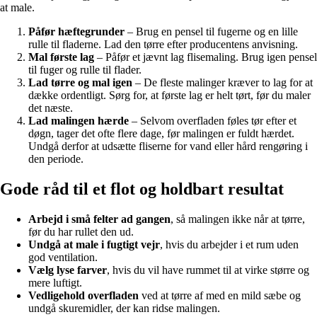
at male.
Påfør hæftegrunder
– Brug en pensel til fugerne og en lille
rulle til fladerne. Lad den tørre efter producentens anvisning.
Mal første lag
– Påfør et jævnt lag flisemaling. Brug igen pensel
til fuger og rulle til flader.
Lad tørre og mal igen
– De fleste malinger kræver to lag for at
dække ordentligt. Sørg for, at første lag er helt tørt, før du maler
det næste.
Lad malingen hærde
– Selvom overfladen føles tør efter et
døgn, tager det ofte flere dage, før malingen er fuldt hærdet.
Undgå derfor at udsætte fliserne for vand eller hård rengøring i
den periode.
Gode råd til et flot og holdbart resultat
Arbejd i små felter ad gangen
, så malingen ikke når at tørre,
før du har rullet den ud.
Undgå at male i fugtigt vejr
, hvis du arbejder i et rum uden
god ventilation.
Vælg lyse farver
, hvis du vil have rummet til at virke større og
mere luftigt.
Vedligehold overfladen
ved at tørre af med en mild sæbe og
undgå skuremidler, der kan ridse malingen.